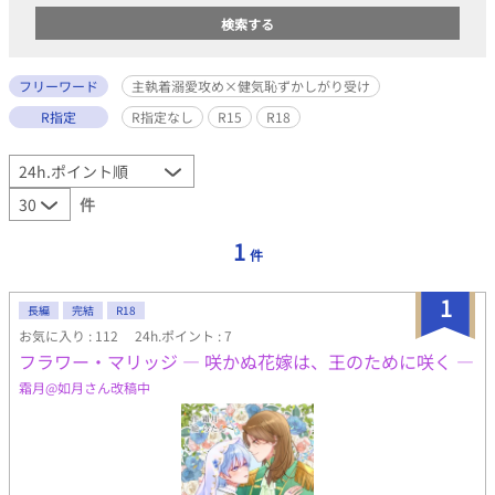
フリーワード
主執着溺愛攻め×健気恥ずかしがり受け
R指定
R指定なし
R15
R18
件
1
件
1
長編
完結
R18
お気に入り : 112
24h.ポイント : 7
フラワー・マリッジ ― 咲かぬ花嫁は、王のために咲く ―
霜月@如月さん改稿中