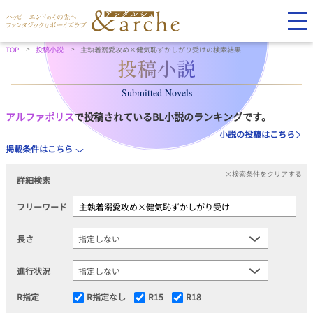
TOP
投稿小説
主執着溺愛攻め×健気恥ずかしがり受けの検索結果
Submitted Novels
アルファポリス
で投稿されているBL小説のランキングです。
小説の投稿はこちら
掲載条件はこちら
×検索条件をクリアする
詳細検索
フリーワード
長さ
進行状況
R指定
R指定なし
R15
R18