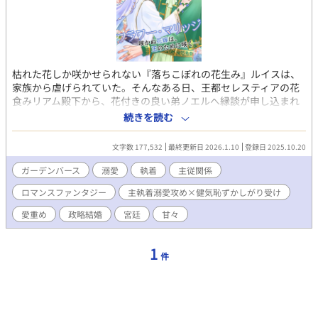
枯れた花しか咲かせられない『落ちこぼれの花生み』ルイスは、
家族から虐げられていた。そんなある日、王都セレスティアの花
食みリアム殿下から、花付きの良い弟ノエルへ縁談が申し込まれ
る。 しかし、リアム殿下は何人もの花生みの花を食んでは、婚約
続きを読む
せずに手放してきた『血塗れの花嫁喰らい』と噂される、冷酷な
王族で。弟は縁談を嫌がり、兄ルイスへ押し付ける。 枯れた花し
文字数 177,532
最終更新日 2026.1.10
登録日 2025.10.20
か咲かせられないのに、嫁ぐなど、その先にあるのは『死』の
み。けれど、花の咲かせられないルイスは、反抗することもでき
ガーデンバース
溺愛
執着
主従関係
ず、弟の身代わりとして王都へ嫁ぐことに。 身代わりで婚約した
ロマンスファンタジー
主執着溺愛攻め×健気恥ずかしがり受け
ものの、リアム殿下にとって、ルイスは十八年ぶりの再会だっ
た。でもルイスは覚えていなくて……？ 政略結婚の影に隠された
愛重め
政略結婚
宮廷
甘々
秘密と、『死の花』にまつわる古の伝承が、ふたりを試すように
迫る……！ 宮廷×主従×政略婚×番の運命が交錯する、ガーデン
バース、エモ甘ファンタジーBLです！ ⭐︎これだけ分かれば読め
1
件
る！ガーデンバース基礎知識！！⭐︎ ◼︎花食み→花を食べる ◼︎花生み
→花を咲かせる ◼︎ブートニエール→オメガバースでいう、番 プロ
ローグでガーデンバースの説明や世界観など、書いてます！ガー
デンバースが分からなくても、読める、はず！（※独自設定あり
です） ※えっちなシーンには#が付いています。殿下はルイスが