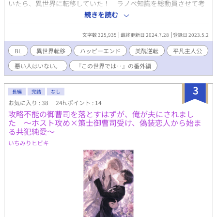
いたら、異世界に転移していた！ ラノベ知識を総動員させて考
えた結果、この世界はどうやら美醜が元の世界とはどうも違う様
続きを読む
で‥。 とはいえ、自分は異世界人。変に目立って「異世界人
だ！ 売れば金になる！ 捕まえろ！ 」は避けたい！ 咄嗟に
文字数 325,935
最終更新日 2024.7.28
登録日 2023.5.2
路上で寝てる若者のローブを借りたら‥（借りただけです！ 絶
対いつか返します！ ）何故か若者（イケメン）に恋人の振りを
BL
異世界転移
ハッピーエンド
美醜逆転
平凡主人公
お願いされて？ 異世界的にはどうやらイケメンではないらしい
悪い人はいない。
『この世界では‥』の番外編
が元の世界では超絶イケメンとの偽装恋人生活だったはずなの
に、いつの間にかがっちり囲い込まれてるチョロい俊哉君の
happylife。 この世界では超美少年なんだけど、元々の自己評
3
長編
完結
なし
価の低さからこの世界でも「イマイチ」枠だと思い込んでる俊
お気に入り : 38
24h.ポイント : 14
哉。独占欲満載のクラシルは、俊哉を手放したくなくってその誤
攻略不能の御曹司を落とすはずが、俺が夫にされまし
解をあえて解かない。 人間顔じゃなくって心だよね！ で、
た ～ホスト攻め×策士御曹司受け、偽装恋人から始ま
happyな俊哉はその事実にいつ気付くのだろうか？ その時俊哉
る共犯純愛～
は？ クラシルは？ そして、神様念願の王子様の幸せな結婚は
叶うのだろうか？ な、『この世界‥』番外編です。 ※ エ
いちみりヒビキ
ロもしくは、微エロ表現のある分には、タイトルに☆をつけま
す。ご注意ください。