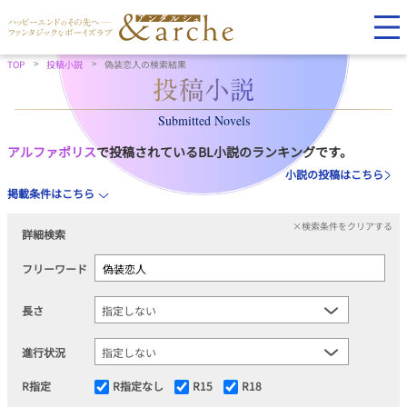
TOP
投稿小説
偽装恋人の検索結果
Submitted Novels
アルファポリス
で投稿されているBL小説のランキングです。
小説の投稿はこちら
掲載条件はこちら
×検索条件をクリアする
詳細検索
フリーワード
長さ
進行状況
R指定
R指定なし
R15
R18