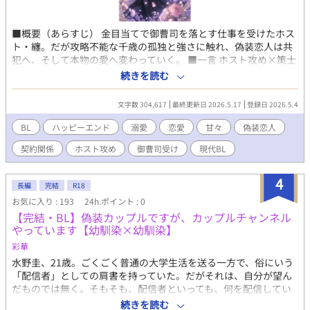
■概要（あらすじ） 金目当てで御曹司を落とす仕事を受けたホス
ト・纏。だが攻略不能な千歳の孤独と強さに触れ、偽装恋人は共
犯へ、そして本物の愛へ変わっていく。 ■一言 ホスト攻め×策士
御曹司受け。偽装恋人、共犯関係、スキャンダル、復讐、そして
続きを読む
夫夫へ。 長編。 ■登場人物リスト 架橋 纏（かけはし・まとい）
Club Perigee所属のホスト。本作の攻め。 玻璃宮 千歳（はりみ
文字数 304,617
最終更新日 2026.5.17
登録日 2026.5.4
や・ちとせ）玻璃宮グループの御曹司。本作の受け。 笹目 冴（さ
さめ・さえ）纏の幼馴染で姉御肌の相談役。 仁科 螢（にしな・け
BL
ハッピーエンド
溺愛
恋愛
甘々
偽装恋人
い）Club Perigeeのホスト仲間。 鏡味 静臣（かがみ・しずおみ）
契約関係
ホスト攻め
御曹司受け
現代BL
千歳に仕える忠実な執事。 凍蝶院 瑠璃香（とうちょういん・るり
か）千歳の継母。 狗飼 錆人（いぬかい・さびと）瑠璃香の愛人
で、裏工作を担う男。 玻璃宮 水緒（はりみや・みお）千歳の亡き
4
長編
完結
R18
母。 玻璃宮 斎門（はりみや・さいもん）千歳の叔父。 ■各話概
お気に入り : 193
24h.ポイント : 0
要 第1幕 攻略不能な御曹司を落とすはずだった 第1話～第9話
【完結・BL】偽装カップルですが、カップルチャンネル
第2幕 偽装恋人は、共犯になる 第10話～第15話
やっています【幼馴染×幼馴染】
第3幕 恥にされた愛を、祝福に変える 第16話～第25話
■キーワード ホスト攻め／策士御曹司受け／偽装恋人／共犯関係
彩華
／攻略ログ／執着未満の純愛／恥にしない愛／夫夫エンド。 ◾️AI
水野圭、21歳。ごくごく普通の大学生活を送る一方で、俗にいう
活用 ・表紙（AIイラスト） ・会話テンポ＆文章校正 ・タイトル/
「配信者」としての肩書を持っていた。だがそれは、自分が望ん
タグ案 ・恋愛相談（汗） ◾️その他 ・全年齢対象、完全健全
だものでは無く。そもそも、配信者といっても、何を配信してい
るのか？ 圭の投稿は、いわゆる「カップルチャンネル」と言わ
続きを読む