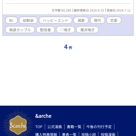
れる恋人で運営しているもので。 「どう？ 俺の自慢の彼氏なん
だ♡」 なんてことを言っているのは、圭自身。勿論、圭自身も男
文字数 80,280
最終更新日 2024.9.15
登録日 2024.7.11
性だ。それで彼氏がいて、圭は彼女側。だが、それも配信の時だ
け。圭たちが配信する番組は、表だっての恋人同士に過ぎず。偽
BL
幼馴染
ハッピーエンド
溺愛
現代
恋愛
装結婚ならぬ、偽装恋人関係だった。 始まりはいつも突然。久し
偽装カップル
配信者
♡喘ぎ
濁点喘ぎ
ぶりに再会した幼馴染が、ふとした拍子に言ったのだ。 「なぁ、
圭。俺とさ、ネットで番組配信しない？」 「は？」 「あ、ジャン
ルはカップルチャンネルね。俺と圭は、恋人同士って設定で宜し
4
件
く」 「は？？」 どういうことだ？ と理解が追い付かないまま、
圭は幼馴染と偽装恋人関係のカップルチャンネルを始めることに
なり────。 ＊＊＊＊＊＊＊＊＊ お気軽にコメント頂けると嬉
しいです
&arche
TOP
公式漫画
書籍一覧
今後の刊行予定
購入特典情報
著者一覧
投稿小説
投稿漫画