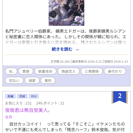
名門アシュベリー伯爵家。 嫡男エドガーは、侯爵家嫡男ルシアン
と秘密裏に恋人関係にあった。 しかしその関係が親に知られ、エ
ドガーは家督と引き換えに恋を諦める。 残されたルシアンは傷つ
き、社交界から姿を消した。 兄の苦しむ姿を見ていられなかった
続きを読む
弟レオンは、ある提案をする。 「兄上を忘れるまででいい。僕と
付き合いませんか」 それは兄を救うための、偽りの恋人関係だっ
文字数 26,266
最終更新日 2026.5.22
登録日 2026.5.15
た。 けれど。 兄の代わりとして見られながらも、レオンは次第に
ルシアンに惹かれていく。 そしてルシアンもまた、“似ている誰
BL
貴族
執着攻め
偽装恋人
三角関係
身代わり
か”ではなく、レオン自身を愛し始めてしまう。 これは、誰かの
切ない
溺愛
美形
代わりだった少年が、初めて“自分の恋”を選ぶ物語。
2
長編
完結
R18
お気に入り : 231
24h.ポイント : 21
俊哉君は無自覚美人。
文月
自分カッコイイ！ って思ってる「そこそこ」イケメンたちの
せいで不運にも死んでしまった「残念ハーフ」鈴木俊哉。気が付