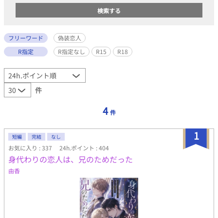
フリーワード
偽装恋人
R指定
R指定なし
R15
R18
件
4
件
1
短編
完結
なし
お気に入り : 337
24h.ポイント : 404
身代わりの恋人は、兄のためだった
由香