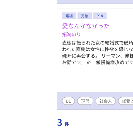
短編
完結
R18
愛なんかなかった
拓海のり
直樹は振られた女の結婚式で磯
われた直樹は女性に性欲を感じ
磯崎に再会する。 リーマン、俺
お話です。 ※ 傲慢俺様攻めで
BL
現代
社会人
総受
3
件