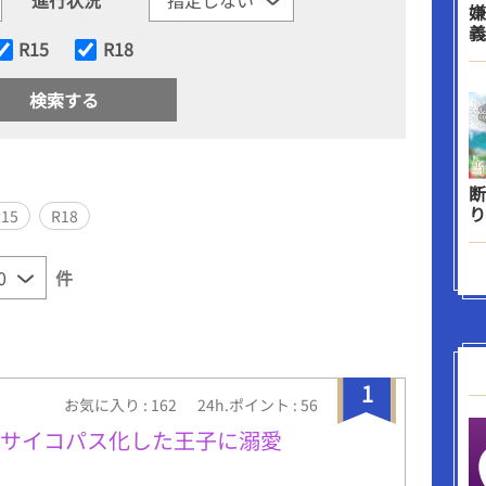
嫌
義
R15
R18
断
り
R15
R18
件
1
お気に入り : 162
24h.ポイント : 56
らサイコパス化した王子に溺愛