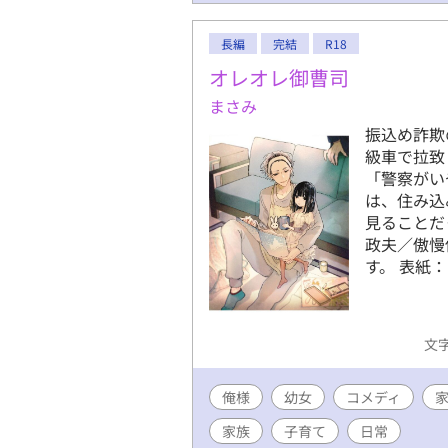
長編
完結
R18
オレオレ御曹司
まさみ
振込め詐欺
級車で拉致
「警察がい
は、住み込
見ることだ
政夫／傲慢
す。 表紙
文字
俺様
幼女
コメディ
家族
子育て
日常