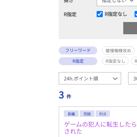
R指定なし
R指定
フリーワード
傲慢俺様攻め
R指定
R指定なし
3
件
長編
完結
R18
ゲームの犯人に転生した
された