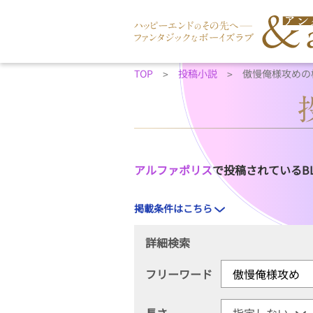
TOP
投稿小説
傲慢俺様攻めの
アルファポリス
で投稿されているB
掲載条件はこちら
詳細検索
フリーワード
長さ