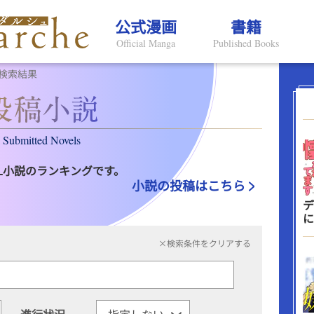
公式漫画
書籍
Official Manga
Published Books
検索結果
Submitted Novels
L小説のランキングです。
小説の投稿はこちら
デ
に
×検索条件をクリアする
進行状況