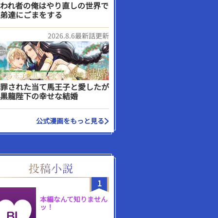
われ者の俺はやり直しの世界で
弟達にごまをする
2026.8.6最新話更新
罪された当て馬王子と愛したが
黒龍陛下の幸せな結婚
公式漫画をもっと見る
1
本編なんて知りません
ッ！