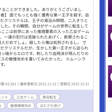
賞することができました。ありがとうございまし
従者】 国でもっとも強く優秀な第一王子を殺す。自
いたクリステルは、王子の湯浴み時間、二人きりと
とした。その瞬間、自分がゲームの世界に転生して
らここは前世にあった推理要素の入った乙女ゲーム
で、一連の犯行は見破られたあげく、断罪されるこ
殺人だめでしょ。殺したら俺は処刑されるし。 寸
んだクリステルだが、生かした第一王子から迫られ
初っ端からエロです。刺したり血飛沫が飛んだりの
パスの傲慢攻めを書いてみたかった。 ※ムーンラ
す。
数 83,381
最終更新日 2025.11.10
登録日 2025.10.31
エンド
乙女ゲーム
悪役転生
L
傲慢俺様攻め
ほだされ受け