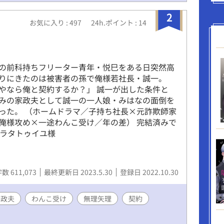
2
お気に入り : 497
24h.ポイント : 14
の前科持ちフリーター青年・悦巳をある日突然高
りにきたのは被害者の孫で俺様若社長・誠一。
やなら俺と契約するか？」 誠一が出した条件と
みの家政夫として誠一の一人娘・みはなの面倒を
った。 （ホームドラマ／子持ち社長×元詐欺師家
俺様攻め×一途わんこ受け／年の差） 完結済みで
：ラタトゥイユ様
数 611,073
最終更新日 2023.5.30
登録日 2022.10.30
家政夫
わんこ受け
無理矢理
契約