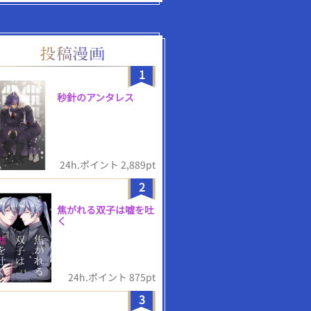
1
秒針のアンタレス
24h.ポイント 2,889pt
2
焦がれる双子は嘘を吐
く
24h.ポイント 875pt
3