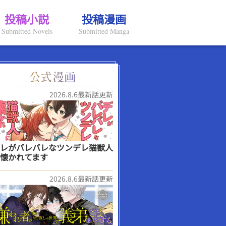
投稿小説
投稿漫画
Submitted Novels
Submitted Manga
2026.8.6最新話更新
レがバレバレなツンデレ猫獣人
懐かれてます
2026.8.6最新話更新