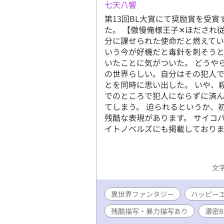
七天八響
第13回BL大賞にて奨励賞を受
た。 【傲慢俺様王子✕ほだされ
分に課せられた使命だと燃えて
いう今が好機だと毒針を刺そう
いたことに気がついた。 どうや
の世界らしい。自分はその犯人
とを同時に思い出した。 いや、
でのところで犯人にならずに済
てしまう。 迫られるというか、
残酷な表現があります。 サイコ
イトノベルズにも掲載しておりま
文字
異世界ファンタジー
ハッピー
残酷描写・暴力描写あり
濃密B