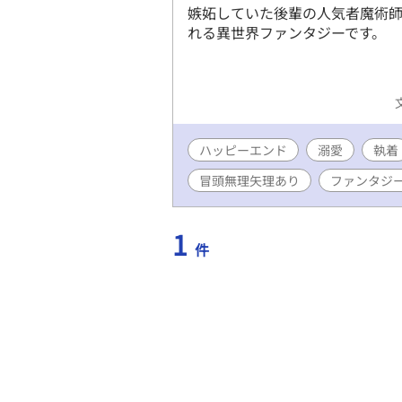
嫉妬していた後輩の人気者魔術
れる異世界ファンタジーです。
ハッピーエンド
溺愛
執着
冒頭無理矢理あり
ファンタジ
1
件