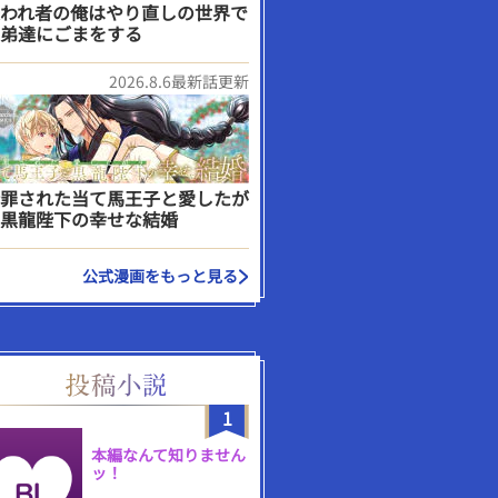
われ者の俺はやり直しの世界で
弟達にごまをする
2026.8.6最新話更新
罪された当て馬王子と愛したが
黒龍陛下の幸せな結婚
公式漫画をもっと見る
1
本編なんて知りません
ッ！