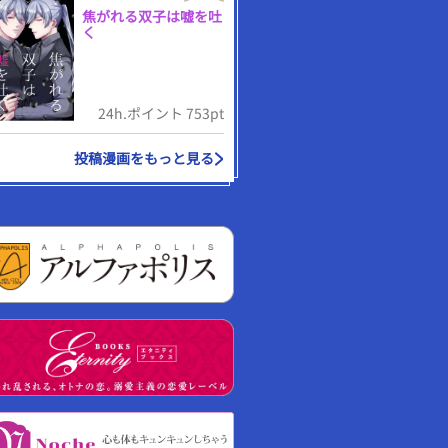
焦がれる双子は嘘を吐
く
24h.ポイント 753pt
投稿漫画をもっと見る