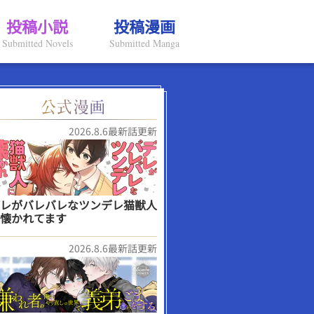
投稿小説
投稿漫画
Submitted Novels
Submitted Manga
2026.8.6最新話更新
レがバレバレなツンデレ猫獣人
懐かれてます
2026.8.6最新話更新