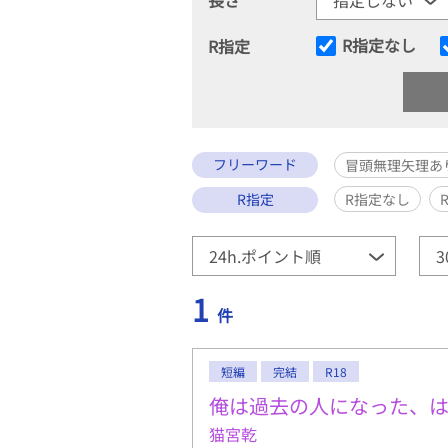
R指定なし
R指定
フリーワード
冒頭無理矢理あ
R指定
R指定なし
1
件
短編
完結
R18
俺は過去の人になった、
猫宮乾