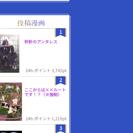
1
秒針のアンタレス
24h.ポイント 3,742pt
2
ここからは××ルート
です！？（※強制）
24h.ポイント 1,215pt
3