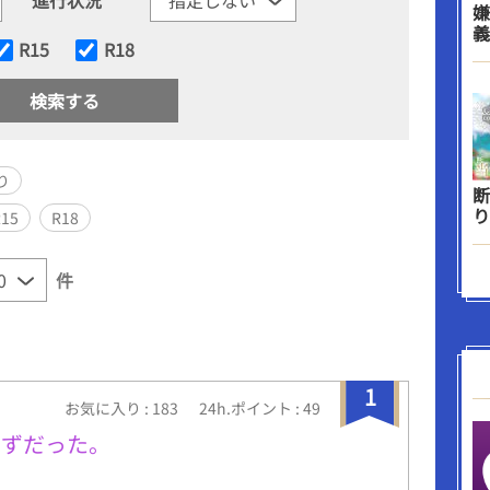
嫌
義
R15
R18
り
断
り
R15
R18
件
1
お気に入り : 183
24h.ポイント : 49
はずだった。