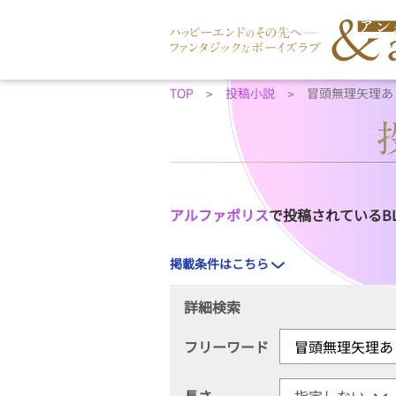
TOP
投稿小説
冒頭無理矢理あ
アルファポリス
で投稿されているB
掲載条件はこちら
詳細検索
フリーワード
長さ