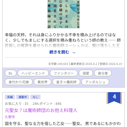
幸福の天秤。それは身にふりかかる不幸を積み上げるのではな
く、少しでもましにする選択を積み重ねろという師の教え―― 師
匠殺しの冤罪を着せられた魔術師ユーシュカは、駆け落ちした王
女の身代わりとして隣国へ送られる。国境で事故死した「ふり」
続きを読む
をするはずが、花婿である冷酷皇子アルフレイムに救われ、同時
に身代わりだと見抜かれてしまう。隷属の輪を嵌められてアルフ
文字数 149,663
最終更新日 2026.8.2
登録日 2026.6.15
レイムの夜の相手をすることになったユーシュカだったが、「つ
ねに幸福の天秤を心に置け」という師匠の教えに従って日々を過
BL
ハッピーエンド
ファンタジー
溺愛
身分差
ごし、少しずつ要塞の兵士たちに認められていく。そして「冷酷
身代わり花嫁
異世界
皇子×魔術師
アンダルシュ
皇子」アルフレイムと心を通わせるようになっていくが…… 身代
わりから始まる執着溺愛。人間不信の冷酷皇子×冤罪の魔術師、
ハッピーエンド 状況はシリアスですが主人公が変人なのでわりと
4
長編
連載中
なし
明るめ（？）に進行します。 本編は完結しました。時々番外編を
お気に入り : 35
24h.ポイント : 846
更新します。
元聖女？は魔術師団のお抱え料理人
久野字
国を守る、聖なる力を宿した乙女――聖女。 男であるにもかかわ