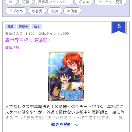
に疲れ果てたエリアスは、ある日ついに愛想を尽かして書き置き
BL
短編
異世界ファンタジー
ざまぁ
パーティー脱退
を残す。 『辞めます』 エリアスが去った翌日から、勇者パーティ
クズ攻め
執着愛
狂気
AI使用
ーは地獄に落ちた。 不味い飯、腐るアイテム、機能しない防御。
一方、エリアスは隣国の公爵に見初められ、国宝級の魔導師とし
て華麗に転身し、正当な評価と敬意を与えられていた。 これは、
6
長編
連載中
R18
自分の価値に気づいた受けが幸せになり、全てを失った攻めがプ
お気に入り : 1,100
24h.ポイント : 505
ライドも聖剣も捨てて「狂犬」のような執着を見せるまでの、再
異世界日帰り漫遊記！
構築の物語。 【勇者×魔導師／クズ勇者の転落劇】 ※攻めへのざ
まぁ要素（曇らせ）がメインの作品です。 ※糖度低め／精神的充
御結頂戴
足度高め ※最後の最後に、攻めは受けの忠実な「番犬」になりま
す。 全8話。
人でなしクズ中年魔法剣士×意地っ張りチート17DK。 年相応に
スケベな健全少年が、外道で情けない赤髪中年魔術師と一緒に旅
する 二つの世界を股に掛けた日帰りへっぽこ道中記です。 異世
界ではメス扱いされる不憫な童顔17DKが、攻め達（全員変態）と
続きを読む
冒険したり 調合したり生産したり攻め達の過去に振り回されたり