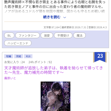
艶声魔術師×不憫な若き領主 とある事件により右眼と右腕を失っ
た若き領主ノアと事件の日に出会った変わり者の魔術師マルセ。
ノアが治めるユドルゲ領を他国や魔獣、国からも守るため戦い続
ける__ 僅か10歳という若さで領主になり、領地を守り続けてきた
続きを読む
ノアは他者に甘えることを知らない。 そんなノアに一目惚れし、
ノアが甘えられる生きやすい環境を作りたいと思うマルセ。 そん
文字数 87,164
最終更新日 2026.7.31
登録日 2026.4.3
な2人の成長と戦いの物語 ＿＿＿＿＿＿＿＿＿＿＿ 短編集であげ
ていた物語を気に入りすぎて独立させました。 短編集の方とは少
BL
ファンタジー
溺愛
不憫受け
魔法
し言葉や文が変わっている箇所もあります。 また短編集に掲載中
ハッピーエンド
の物語はしばらくしたら削除します。 どうぞお楽しみください
23
短編
完結
R18
お気に入り : 24
24h.ポイント : 92
天才魔術師が追放した弟子は、執着を拗らせて帰ってき
た～先生、魔力補充の時間です～
霧原いと