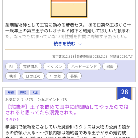
薬剤魔術師として王宮に勤める若者セス。 ある日突然王様から十
一歳年上の第三王子のレオナルド殿下と結婚して欲しいと頼まれ
た。なんでも広まっていない同性婚を世間に周知する為らしい。
でも、どうして俺なの！？ レオナルド殿下って、美丈夫じゃ
続きを読む
ん！ 俺みたいなのじゃ見劣りするよ！ そう思いつつも、当の本
人レオナルドに他の人に変えてもらうように頼むが、ほだされて
文字数 512,318
最終更新日 2025.3.23
登録日 2020.7.7
形式上の結婚を結ぶことに。 困惑しっぱなしのセスに待っている
未来は？！ 小説家になろうでも同時掲載しています。
BL
完結済み
イケメン
ハッピーエンド
溺愛
https://novel18.syosetu.com/n8355gi/
執着
ほのぼの
年の差
長編
28
短編
完結
R18
お気に入り : 375
24h.ポイント : 78
【完結済】王子を嵌めて国中に醜聞晒してやったので殺
されると思ってたら溺愛された。
うらひと
学園内で依頼をこなしていた魔術師のクリスは大物の公爵の娘か
らの依頼が入る……依頼内容は婚約者である王子からの婚約破