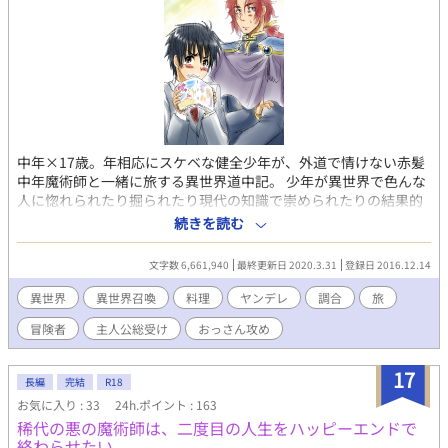
中年×17歳。年相応にスケベな健全少年が、外道で情けない赤髪
中年魔術師と一緒に旅する異世界道中記。 少年が異世界で色んな
人に惚れられたり掘られたり現代の知識で崇められたりの結果的
には俺TUEEな話です。 話が進むと調合・料理とかするようになり
続きを読む
ます。基本は生産系。 日帰りになるのは色んな意味でだいぶ先。
主人公総受け愛されとヤンデレなおっさんが苦手な人はご注意く
文字数 6,661,940
最終更新日 2020.3.31
登録日 2016.12.14
ださい。 （末尾に【※】表記があるものは性描写アリ。【*】表
記は微エロです。現在毎日更新中。だいたい日付変更前に更新）
異世界
異世界召喚
料理
ヤンデレ
調合
旅
※他サイトでも掲載中。 ツイッターで呟き＆漫画や設定画や
冒険者
主人公総受け
おっさん攻め
イラスト始めました。：@onugiri_mgmg
17
長編
完結
R18
お気に入り : 33
24h.ポイント : 163
稀代の悪の魔術師は、二度目の人生をハッピーエンドで
終わらせたい。