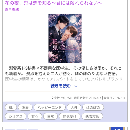
花の夜、鬼は恋を知る～君には触れられない～
る。だが、 ——「失せろ。お前のような娼夫など必要としていな
夏目奈緒
い」 噂通り冷酷なロイの口からは罵詈雑言が放たれた。ロイは穢
らわしい娼夫を睨みつけ去ってしまう。使者らは最愛の妻を亡く
したロイを憐れむばかりで、まるでサラの様子を気にしていな
い。 誰も、サラこそが五年前に亡くなった『奥様』であり、最愛
のその人であるとは気付いていないようだった。 しかし、最大の
問題は元夫に存在を忘れられていることではない。 サラが未だに
ロイを愛しているという事実だ。 仕方なく、『恋愛感情抹消魔
法』を己にかけることにするサラだが——…… ☆お読みくださり
ありがとうございます。良ければ感想などいただけるとパワーに
なります！
溺愛系ドS秘書×不器用な医学生。 その優しさは愛か、それと
も執着か。 孤独を抱えた二人が紡ぐ、ほのぼの＆切ない物語。
医学生の朝陽は、かつてアルバイトをしていたアパレルブランド
企業・プラセルコーポレーションの社長秘書、六槍から想いを寄
続きを読む
せられている。六槍は、献身的な朝陽の優しさに惹かれ、告白し
た。しかし朝陽は、生まれ育った家庭環境から「幸せな人間関係
文字数 290,250
最終更新日 2026.8.7
登録日 2026.6.4
はいつか壊れるもの」だと信じている。人と深く関わることを恐
れ、何事も諦めようとしてしまう朝陽は、六槍の気持ちを受け止
BL
溺愛
ハッピーエンド
人外
ほのぼの
められずにいた。 そんな六槍には秘密があった。クレアという
シリアス
甘々
日常
健気受け
執着攻め
星に祖先を持つ「レプ」という種族の末裔であり、人間のエネル
ギーを取り込まなければ生きていけない存在だった。かつては
「鬼」と呼ばれたこともあるという。その秘密を打ち明けられた