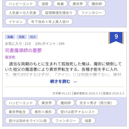
ハッピーエンド
溺愛
執着
異世界
魔術師
人気者×元人気者
冒頭無理矢理あり
ファンタジー
イケメン
年下攻め×年上美人受け
9
長編
完結
R18
お気に入り : 219
24h.ポイント : 349
司書魔導師の憂鬱
猫宮乾
適当な両親のもとに生まれて孤独死した俺は、魔術に傾倒して
いた祖父の魔道書により異世界転生する。各種才能を手に入れ
て、俺TUEEEするはずが、『アイツ』には何故か勝てない。絶対
に勝ってやる、あいつも俺を敵対視しているようだし――と、思
続きを読む
っていたが、あれ？ という、異世界ファンタジーです。※貴族
令息（天才）×貴族令息（秀才・努力家？）のお話です。
文字数 45,122
最終更新日 2026.5.3
登録日 2026.5.3
ハッピーエンド
異世界
魔術師
天才×秀才（努力家）
異世界転生
美形×美形
受けは若干ナルシスト
受けは攻めをライバル視
ファンタジー
溺愛