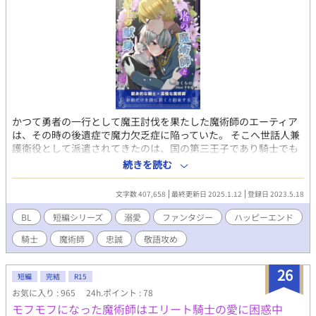
かつて勇者の一行として魔王討伐を果たした魔術師のエーティア
は、その時の後遺症で魔力欠乏症に陥っていた。 そこへ世話人兼
護衛役として派遣されてきたのは、国の第三王子であり騎士でも
あるフレンという男だった。 男の説明では性交による魔力供給が
続きを読む
必要なのだという。 それを聞いたエーティアは怒り、最後の魔力
を使って攻撃するがすでに魔力のほとんどを消失していたためフ
文字数 407,658
最終更新日 2025.1.12
登録日 2023.5.18
レンにダメージを与えることはできなかった。 悔しさと息苦しさ
から涙して「こんなみじめな姿で生きていたくない」と思うエー
BL
短編シリーズ
溺愛
ファンタジー
ハッピーエンド
ティアだったが、「あなたを助けたい」とフレンによってやさし
騎士
魔術師
忠誠
敬語攻め
く抱き寄せられる。 献身的に尽くす元騎士と、能力の高さ故にチ
ヤホヤされて生きてきたため無自覚でやや高慢気味の魔術師の
話。 愛するあまりいつも抱っこしていたい攻め＆体がしんどくて
26
短編
完結
R15
楽だから抱っこされて運ばれたい受け。 一人称。 完結しました！
お気に入り : 965
24h.ポイント : 78
モフモフになった魔術師はエリート騎士の愛に困惑中