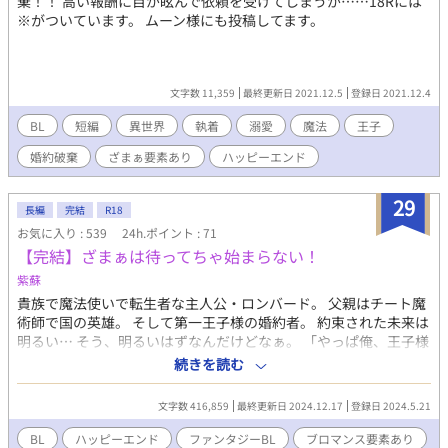
棄！！ 高い報酬に目が眩んで依頼を受けてしまうが……18Rには
※がついています。 ムーン様にも投稿してます。
文字数 11,359
最終更新日 2021.12.5
登録日 2021.12.4
BL
短編
異世界
執着
溺愛
魔法
王子
婚約破棄
ざまぁ要素あり
ハッピーエンド
29
長編
完結
R18
お気に入り : 539
24h.ポイント : 71
【完結】ざまぁは待ってちゃ始まらない！
紫蘇
貴族で魔法使いで転生者な主人公・ロンバード。 父親はチート魔
術師で国の英雄。 そして第一王子様の婚約者。 約束された未来は
明るい… そう、明るいはずなんだけどなぁ。 「やっぱ俺、王子様
の伴侶なんて無理！！」 やりたい事をやって何が悪い！ 王妃教育
続きを読む
とか知らん！ しきたりなんかもっと知らん！！ 「好きな事を仕事
にしたい」…そんな現代っ子男子が「バックパッカーになりた
文字数 416,859
最終更新日 2024.12.17
登録日 2024.5.21
い」という夢を「円満に」叶えるため、ざまぁを狙って奮闘して
みたりするお話。 イケメンで一途な王子様×平和主義な魔術師 ★
BL
ハッピーエンド
ファンタジーBL
ブロマンス要素あり