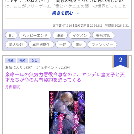
にキャラじゃねえか！」 両親の死をきっかけに思い出したの
は、ここがフリーゲーム「竜とイケニエの姫」の世界だってこと
と、その中でも不人気キャラである闇魔術師ウィリアムに転生し
続きを読む
たってことだ。 主人公と敵対し死亡する運命なんて認められる
わけがない！ せっかくの異世界転生、俺は血生臭いことから離
文字数 47,510
最終更新日 2026.8.7
登録日 2026.7.31
れてゆるふわスローライフを楽しみたい。 手始めに、モンスタ
ーをボコしてレベルアップ。強くなって金持ちになって、他国に
BL
ハッピーエンド
溺愛
イケメン
美形攻め
逃げてやろうじゃねえの！ ——と思ってたのに、原作では天敵
美人受け
異世界転生
一途
魔法
ファンタジー
となる聖騎士アルフェンと出会ってしまい冒険者チームを組むこ
とになって、何が奴の琴線に触れたのか懐かれて!? 自分の命が
一番大切だったはずなのに、どんどん他にも大切な物が増えてい
2
短編
完結
なし
ってしまう。こうなったら俺の人生を面白おかしく豊かにする為
お気に入り : 897
24h.ポイント : 2,394
にも、最良の未来を掴み取りに行ってやる！ １章２章は毎日投稿
余命一年の無気力悪役令息なのに、ヤンデレ皇太子と天
(12:10)になります。日曜日は２話投稿です。 R-18展開は主人公達
才たちが命の共有契約を迫ってくる
が大人になってからになります。 ※「ムーンライトノベルズ」に
て同時掲載中です。
月夜 闇花