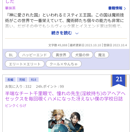
した
華抹茶
書籍情報
『神に愛された国』といわれるミスティエ王国。この国は魔術技
術がこの世界で一番栄えていて、魔術師たち個々の能力も非常に
高い。だがその中でもシルヴィック家とイスエンド家は別格で、
この国の双璧と言われるほどの力量を持っていた。 だがこの二家
続きを読む
はとにかく犬猿の仲で白魔術師団副団長ジョシュア・シルヴィッ
クと、黒魔術師団副団長ヴァージル・イスエンドも例外なくとに
文字数 49,888
最終更新日 2023.10.10
登録日 2023.10.4
かく仲が悪かった。 それがこの国の魔術師団全体に伝播し雰囲気
は最悪だった。お陰で魔獣討伐でもミスが目立ち、それを他国に
BL
ハッピーエンド
異世界
犬猿の仲
魔法
知られてしまいこの国は狙われることになる。 そんな時、ミステ
エリート×エリート
クール×やんちゃ
ィエ王国の国王はとんでもない王命を発令した。 「ジョシュア・
シルヴィックとヴァージル・イスエンドの婚姻を命ずる」
「は……？ はぁぁぁぁ！？ な、なんでこんな奴と結婚しなき
21
長編
完結
R18
ゃいけないんだ！」 「なっ……！ 僕だって嫌に決まってるだろ
お気に入り : 332
24h.ポイント : 99
う！ お前みたいないけ好かない奴と結婚なんて死んだ方がマシ
半端なチート千里眼で、憧れの先生(淫紋持ち)のアヘアヘ
だ！」 犬猿の仲である二人が結婚させられたことにより、その関
セックスを毎回覗くハメになった冴えない僕の学校日誌
係性は大きく変わっていく―― ●全14話です。 ●R18には※付け
てます。
ピンクくらげ