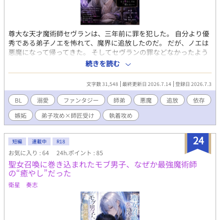
尊大な天才魔術師セヴランは、三年前に罪を犯した。 自分より優
秀である弟子ノエを怖れて、魔界に追放したのだ。 だが、ノエは
悪魔になって帰ってきた。 そしてセヴランの罪などなかったよう
に、再び弟子として振舞い始めたのだ。 「先生、今度は捨てない
続きを読む
でくださいね」 時を同じくして、セヴランの魔力が不安定になり
始める。 原因の追究もままならないまま、セヴランはノエに依存
文字数 31,548
最終更新日 2026.7.14
登録日 2026.7.3
し始めた。 「大丈夫、私が先生を守ってあげますよ」 「馬鹿にし
やがって！」 魔力を補給するため、必要となるのは口付け、そし
BL
溺愛
ファンタジー
師弟
悪魔
追放
依存
て――。 普段は傲慢なのに慣れない行為に戸惑うセヴラン。 執着
嫉妬
弟子攻め×師匠受け
執着攻め
と愛情を隠そうともしないノエ。 『執着溺愛弟子×傲慢師匠』 逃
げ場のない依存関係から始まる、歳の差師弟BL。 追放したら執着
を拗らせて帰ってきた最強弟子に、人生を握られた天才魔術師の
24
短編
連載中
R18
お話。 ※他サイトさんにも投稿します
お気に入り : 64
24h.ポイント : 85
聖女召喚に巻き込まれたモブ男子、なぜか最強魔術師
の“癒やし”だった
衛星 奏志