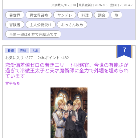
します。 最終的にはやっぱり俺TUEEE。 【異世界日帰り漫遊記
文字数 6,912,528
最終更新日 2026.8.6
登録日 2020.4.7
（第一部）】の続編、第二部です。 主人公総受け愛されとヤン
デレなおっさんが苦手な人はご注意ください。 （末尾に【※】表
異世界
異世界召喚
ヤンデレ
料理
調合
旅
記があるものは性描写アリ。【*】表記は微エロです。現在一日お
冒険者
主人公総受け
おっさん攻め
きに更新中。しばらく夜～深夜（時折早朝）に更新！） ツ
イッターで呟き＆漫画や設定画やイラストやってます。：
※第一部は別枠で完結済です
@onugiri_mgmg
7
長編
完結
R15
お気に入り : 877
24h.ポイント : 482
恋愛偏差値ゼロの若きエリート財務官、今世の有能さが
過ぎて冷徹王太子と天才魔術師に全力で外堀を埋められ
ています
雪平もち