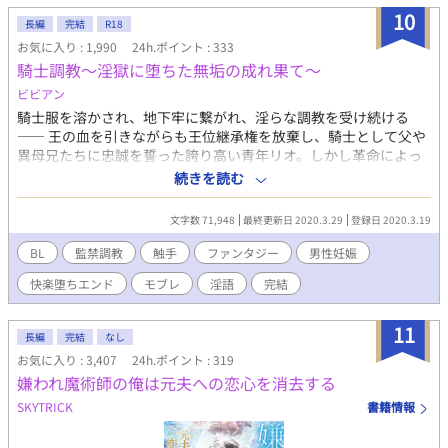
10
長編
完結
R18
お気に入り : 1,990
24h.ポイント : 333
騎士調教～淫獄に堕ちた無垢の成れ果て～
ビビアン
騎士服を溶かされ、地下牢に繋がれ、淫らな調教を受け続ける
―― 王の血を引きながらも王位継承権を放棄し、騎士として父や
異母兄たちに忠誠を誓った誇り高い青年リオ。しかし革命によっ
て王国は滅びてしまい、リオもまた囚われてしまう。 そんな彼の
続きを読む
目の前に現れたのは、黒衣の魔術師アーネスト。 「革命の盟主か
ら、お前についての一切合切を任されている。革命軍がお前に求
文字数 71,948
最終更新日 2020.3.29
登録日 2020.3.19
める贖罪は……『妊娠』だ」 そして、長い雌化調教の日々が始ま
った。 ※1日2回更新 ※ほぼ全編エロ ※タグ欄に入りきらなかっ
BL
監禁調教
触手
ファンタジー
男性妊娠
た特殊プレイ→拘束(分娩台、X字磔、宙吊りなど)、スパンキング
快楽堕ちエンド
モブレ
淫語
完結
(パドル、ハンド)、乳首開発、睡眠姦、ドスケベ衣装、近親相姦
など
11
長編
完結
なし
お気に入り : 3,407
24h.ポイント : 319
嫌われ魔術師の俺は元夫への恋心を消去する
SKYTRICK
書籍情報