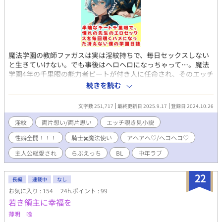
魔法学園の教師ファガスは実は淫紋持ちで、毎日セックスしない
と生きていけない。でも事後はヘロヘロになっちゃって…。魔法
学園4年の千里眼の能力者ピートが付き人に任命され、そのエッチ
を監視するハメに！ 戦友『軍神アレン』や学園長の老魔術師『セ
続きを読む
オドア校長』、国王『オーディウス』などファガスを取り巻く大
人セックスを若輩ピート(ギリギリ成人済み)がムズムズ覗き見す
文字数 251,717
最終更新日 2025.9.17
登録日 2024.10.26
る物語。 らぶえっちもあるけど、イヤイヤ陵辱もあり。とりあえ
ず性癖を全部詰め込んだファガス総愛され。
淫紋
両片想い/両片思い
エッチ覗き見小説
性癖全開！！！
騎士✖️魔法使い
アヘアヘ♡/ヘコヘコ♡
主人公総愛され
らぶえっち
BL
中年ラブ
22
長編
連載中
なし
お気に入り : 154
24h.ポイント : 99
若き領主に幸福を
薄明 喰