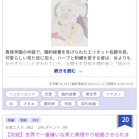
貴族学園の中庭で、婚約破棄を告げられたエリオット伯爵令息。
可愛らしい見た目に加え、ハーブと刺繍を愛する彼は、女よりも
女の子らしいと言われていた。女騎士を目指す婚約者に「妹みた
い」とバッサリ切り捨てられ、婚約解消されてしまう。 ショック
続きを読む
のあまり実家のハーブガーデンに引きこもっていたところ、王宮
魔術塔で働く兄から助手に誘われる。 喜ぶ家族を見たら断れなく
文字数 30,781
最終更新日 2024.12.11
登録日 2024.10.31
なったエリオットは筆頭魔術師のジェラール様の執務室へ向か
う。そこでエリオットがいつものようにハーブティーを淹れたと
ハッピーエンド
恋愛
婚約破棄
異世界
イケメン
ころ、なぜかプロポーズされてしまい……。 「エリオット・ハ
BL
ざまぁ
魔術師
完結
契約結婚
ワード――俺と結婚しよう」 契約結婚の打診からはじまる男同士
の恋模様。 エリオットのハーブティーと刺繍に特別な力があるこ
とは、まだ秘密──。 ⭐︎表紙イラストは針山糸様に描いていただ
20
短編
完結
R18
きました
お気に入り : 862
24h.ポイント : 99
【完結】世界で一番嫌いな男と無理やり結婚させられま