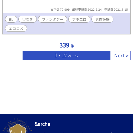
完結で不定期に増えるかも
文字数 70,999
最終更新日 2022.2.24
登録日 2021.8.15
BL
♡喘ぎ
ファンタジー
アホエロ
男性妊娠
エロコメ
339
件
1
/ 12
Next
ページ
&arche