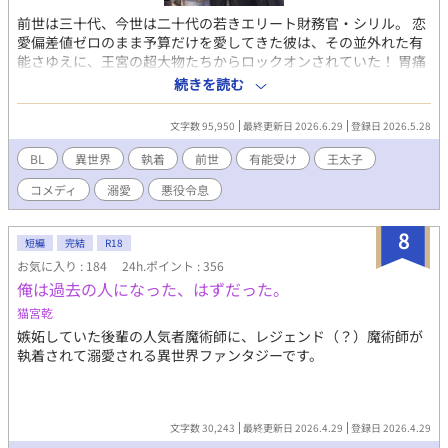
前世は三十代、今世は二十代の若きエリート財務官・シリル。 恋
愛偏差値ゼロのまま予算だけを愛してきた彼は、その並外れた有
能さゆえに、王宮の超大物たちからロックオンされていた！ 胃痛
と腰痛に耐えながら、無自覚天然な財務官が、二人の凄まじい執
続きを読む
着の狭間で右往左往する、異世界王宮溺愛BLコメディ！
文字数 95,950
最終更新日 2026.6.29
登録日 2026.5.28
BL
異世界
執着
前世
有能受け
王太子
コメディ
溺愛
悪役令息
8
短編
完結
R18
お気に入り : 184
24h.ポイント : 356
俺は過去の人になった、はずだった。
猫宮乾
嫉妬していた後輩の人気者魔術師に、レジェンド（？）魔術師が
執着されて溺愛される異世界ファンタジーです。
文字数 30,243
最終更新日 2026.4.29
登録日 2026.4.29