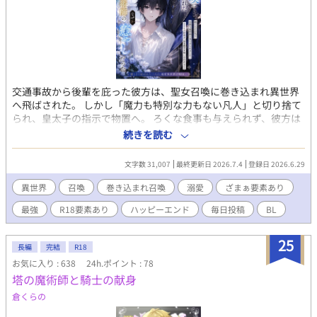
交通事故から後輩を庇った彼方は、聖女召喚に巻き込まれ異世界
へ飛ばされた。 しかし「魔力も特別な力もない凡人」と切り捨て
られ、皇太子の指示で物置へ。 ろくな食事も与えられず、彼方は
静かに死を待つだけだった。 そんな彼を救い出したのは、冷酷と
続きを読む
噂される最強魔術師・ライゼル。 慢性的な魔力過多に苦しむ彼に
とって、"他者の魔力を吸う"彼方の体質は、 長年の不調を癒やす
文字数 31,007
最終更新日 2026.7.4
登録日 2026.6.29
唯一の存在だった。 打算から始まったはずの同居。 けれど誰も恨
まず、感謝と心配ばかり向けてくる彼方に、 ライゼルは初めて素
異世界
召喚
巻き込まれ召喚
溺愛
ざまぁ要素あり
の自分でいられる場所を見つけてしまう。 一方、共に召喚された
最強
R18要素あり
ハッピーエンド
毎日投稿
BL
聖女は、彼方を見捨てた王家を糾弾するべく動き出す。 偽りの証
拠、民への裏切り——重ねた罪には、相応の報いを。 そして彼方
には、元の世界へ帰る選択肢が示される。 家族の待つ世界か、愛
25
長編
完結
R18
する人の待つ腕か。 優しさで結ばれた二人の、溺愛異世界召喚
お気に入り : 638
24h.ポイント : 78
BL。 罪はきちんと裁かれ、最後はあたたかく。全六話・完結済み
塔の魔術師と騎士の献身
です。 ※第六話に性描写あり
倉くらの