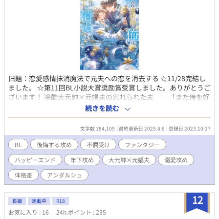
旧題：恋愛感情抹消魔法で元夫への恋を消去する ☆11/28完結し
ました。 ☆第11回BL小説大賞奨励賞受賞しました。ありがとうご
ざいます！ 冷酷大元帥×元娼夫の忘れられた夫 ——「また俺を好
きになるって言ったのに、嘘つき」 元娼夫で現魔術師であるエデ
続きを読む
ィことサラは五年ぶりに祖国・ファルンに帰国した。しかし暫し
の帰郷を味わう間も無く、直後、ファルン王国軍の大元帥である
文字数 184,109
最終更新日 2025.8.6
登録日 2023.10.27
ロイ・オークランスの使者が元帥命令を掲げてサラの元へやって
くる。 ロイ・オークランスの名を知らぬ者は世界でもそうそうい
BL
後悔する攻め
不憫受け
ファンタジー
ない。魔族の血を引くロイは人間から畏怖を大いに集めながら
ハッピーエンド
年下攻め
大元帥×元娼夫
溺愛攻め
も、大将として国防戦争に打ち勝ち、たった二十九歳で大元帥と
して全軍のトップに立っている。 その元帥命令の内容というの
体格差
アンダルシュ
は、五年前に最愛の妻を亡くしたロイを、魔族への本能的な恐怖
を感じないサラが慰めろというものだった。 ロイは妻であるリ
12
ネ・オークランスを亡くし、悲しみに苛まれている。あまりの辛
長編
連載中
R18
さで『奥様』に関する記憶すら忘却してしまったらしい。半ば強
お気に入り : 16
24h.ポイント : 235
引にロイの元へ連れていかれるサラは、彼に己を『サラ』と名乗