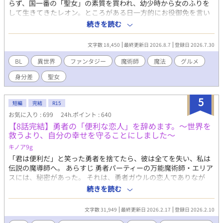
らず、国一番の「聖女」の素質を買われ、幼少時から女のふりを
して生きてきたレオン。ところがある日一方的にお役御免を言い
渡されてしまう。行く当てもなくさ迷う先、見つけたのは使われ
続きを読む
ずに寂れてしまった魔術師たちの食堂。そこでレオンは魔術師か
ら難題をふっかけられる。この困りごとを解決すれば雇ってくれ
文字数 18,450
最終更新日 2026.8.7
登録日 2026.7.30
る。行く当てのないレオンは、努力と根性と、わずかな聖女スキ
ルで料理に挑むことに……。 ※章ごとに短期集中連載予定
BL
異世界
ファンタジー
魔術師
魔法
グルメ
身分差
聖女
5
短編
完結
R15
お気に入り : 699
24h.ポイント : 640
【8話完結】勇者の「便利な恋人」を辞めます。～世界を
救うより、自分の幸せを守ることにしました～
キノア9g
「君は便利だ」と笑った勇者を捨てたら、彼は全てを失い、私は
伝説の魔導師へ。 あらすじ 勇者パーティーの万能魔術師・エリア
スには、秘密があった。 それは、勇者ガウルの恋人でありなが
ら、家事・雑用・魔力供給係として「便利な道具」のように扱わ
続きを読む
れていること。 「お前は後ろで魔法撃ってるだけで楽だよな」
「俺のコンディション管理がお前の役目だろ？」 無神経な言葉
文字数 31,949
最終更新日 2026.2.17
登録日 2026.2.10
と、徹夜で装備を直し自らの生命力を削って結界を維持する日々