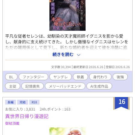
平凡な従者セレンは、幼馴染の天才魔術師イグニスを影から愛
し、献身的に支え続けてきた。 しかし傲慢なイグニスはセレンを
ただの雑用係として見下し、新たな婚約者を迎えて彼を冷酷に追
放してしまう。 すべてを失い王都の片隅で生きていたセレンだ
続きを読む
が、ある日イグニスが術式の暴走で「死の呪い」を受けたことを
知る。 セレンは自らの命に等しい「記憶と感情」を代償に呪いを
文字数 30,394
最終更新日 2026.6.26
登録日 2026.6.26
肩代わりし、心を持たない空っぽの人形となってしまった。 目を
覚まし、己の愚かさとセレンの献身を知ったイグニスは凄絶な後
BL
ファンタジー
ヤンデレ
執着
身代わり
後悔
悔に苛まれる。 失われた心は二度と戻らない。 絶望の底で狂気に
主従
記憶喪失
メリーバッドエンド
AI生成作品
堕ちたイグニスは、婚約者を切り捨て、地位も名誉もすべて投げ
打ち、セレンを北の辺境にある塔へと監禁する。 「お前は私だけ
のものだ。永遠にこの箱庭に閉じ込めておく」 感情を失ったセレ
16
長編
完結
R18
ンは主人の言葉をただ機械的に受け入れ、美しい模造品の微笑み
お気に入り : 3,831
24h.ポイント : 163
を返すだけ。 交わることのない感情。けれど決して離れることの
異世界日帰り漫遊記
ない二人。 これは、空っぽの器と狂気の魔術師が織りなす、永遠
に終わらない美しきメリーバッドエンド。
御結頂戴