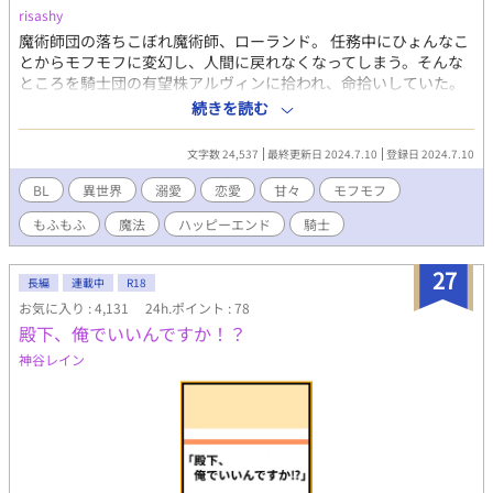
risashy
魔術師団の落ちこぼれ魔術師、ローランド。 任務中にひょんなこ
とからモフモフに変幻し、人間に戻れなくなってしまう。そんな
ところを騎士団の有望株アルヴィンに拾われ、命拾いしていた。
快適なペット生活を満喫する中、実はアルヴィンが自分を好きだ
続きを読む
と知る。 アルヴィンから語られる自分への愛に、ローランドは戸
惑うものの——？ 24000字程度の短編です。 ※BL（ボーイズラ
文字数 24,537
最終更新日 2024.7.10
登録日 2024.7.10
ブ）作品です。 この作品は小説家になろうさんでも公開します。
BL
異世界
溺愛
恋愛
甘々
モフモフ
もふもふ
魔法
ハッピーエンド
騎士
27
長編
連載中
R18
お気に入り : 4,131
24h.ポイント : 78
殿下、俺でいいんですか！？
神谷レイン