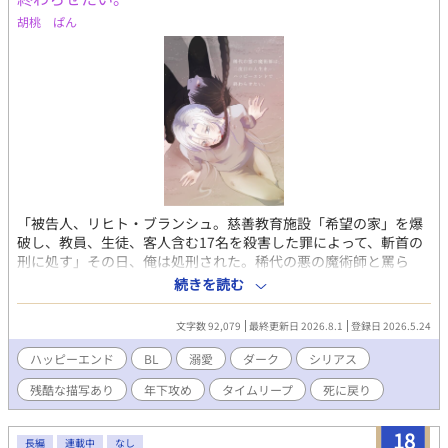
胡桃 ぱん
「被告人、リヒト・ブランシュ。慈善教育施設「希望の家」を爆
破し、教員、生徒、客人含む17名を殺害した罪によって、斬首の
刑に処す」その日、俺は処刑された。稀代の悪の魔術師と罵ら
れ、共に過ごした弟に憎悪の目で睨め付けられながら短い生涯を
続きを読む
終えた、はずだった。ーーー目を覚ますと、そこは…、子供の頃
に遡ってる！？今度は絶対間違えない、全てを救って、二度目の
文字数 92,079
最終更新日 2026.8.1
登録日 2026.5.24
エンディングをハッピーエンドで終わらせてみせる！ーーー 年下
犬系魔法騎士【クロノス】✖️包容力高め薄幸魔術師【リヒト】 ※
ハッピーエンド
BL
溺愛
ダーク
シリアス
設定がまぁまぁダークなのでお気をつけ下さい、残酷表現は予告
残酷な描写あり
年下攻め
タイムリープ
死に戻り
なく入ります、エロは※、ハッピーエンド保証○ 完結まで執筆済
み、毎日19時に更新します
18
長編
連載中
なし