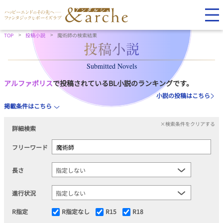
TOP
投稿小説
魔術師の検索結果
Submitted Novels
アルファポリス
で投稿されているBL小説のランキングです。
小説の投稿はこちら
掲載条件はこちら
×検索条件をクリアする
詳細検索
フリーワード
長さ
進行状況
R指定
R指定なし
R15
R18