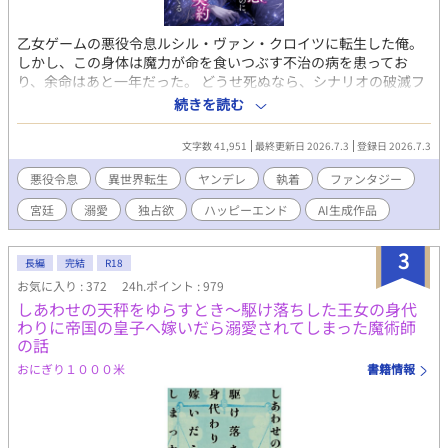
乙女ゲームの悪役令息ルシル・ヴァン・クロイツに転生した俺。
しかし、この身体は魔力が命を食いつぶす不治の病を患ってお
り、余命はあと一年だった。 どうせ死ぬなら、シナリオの破滅フ
ラグを回避し、誰の記憶にも残らず静かに消え去りたい。 そう願
続きを読む
って王太子アルフレッドに婚約破棄を申し出た。 ――だが、それ
がすべての狂気の始まりだった。 「君の手はひどく冷たいね。ま
文字数 41,951
最終更新日 2026.7.3
登録日 2026.7.3
るで死人のようだ。……婚約の破棄は認めない」 何も望まず、た
だ消えようとするルシルの儚げな諦観は、逆に攻略対象たちのド
悪役令息
異世界転生
ヤンデレ
執着
ファンタジー
ス黒い支配欲と執着に火をつけてしまう。 ヤンデレ王太子アルフ
宮廷
溺愛
独占欲
ハッピーエンド
AI生成作品
レッドの圧倒的な拘束。 実直な騎士ガレッドの盲目的な献身。 天
才魔術師ノアの狂気的な探究。 ルシルが死の淵へ沈み込もうとし
たとき、三人は神の理に逆らう禁忌の魔術を実行する。 それは、
3
長編
完結
R18
自らの命と魔力をルシルの身体へ直接繋ぎ止める『命の共有契
お気に入り : 372
24h.ポイント : 979
約』だった――。 「君はもう、どこへも行けない。永遠に、私た
しあわせの天秤をゆらすとき～駆け落ちした王女の身代
ちと共にあるんだ」 死んで逃げることすら許されない豪奢な鳥籠
わりに帝国の皇子へ嫁いだら溺愛されてしまった魔術師
の中、悪役令息は息が詰まるほど甘い絶望と幸福に溺れていく。
の話
ヤンデレ執着BLファンタジー、ここに開幕。
おにぎり１０００米
書籍情報