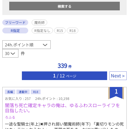
フリーワード
魔術師
R指定
R指定なし
R15
R18
件
339
件
1
/ 12
Next
ページ
1
長編
連載中
R18
お気に入り : 257
24h.ポイント : 10,198
闇落ち死亡確定キャラの俺は、ゆるふわスローライフを
目指したい。
ろふる
一途な聖騎士(年上)✖︎押され弱い闇魔術師(年下) 「裏切りモンの死