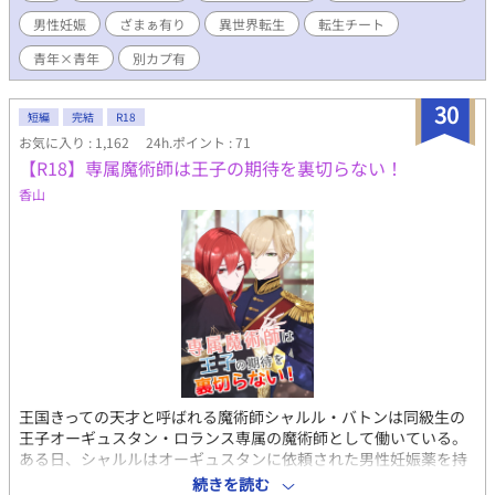
世界設定 剣と魔法のゆるファンタジー。 男性妊娠可能な世界。
男性妊娠
ざまぁ有り
異世界転生
転生チート
女性が極端に少ないので、男同士での結婚は普通。 ただし、男同
士で子どもを作るのと、男女で子どもを作るのには微妙な差があ
青年×青年
別カプ有
ったりなど。 見切り発車ですが、必ずやハピエンにします！！ ＜
注意＞ ※女性キャラ数名登場します ※妙に法律を気にするスタイ
30
ル ※世界史のテストに出てくる用語がちらほら ※人死に発生しま
短編
完結
R18
す ……以上の事、地雷になる方はお引き返しください！
お気に入り : 1,162
24h.ポイント : 71
【R18】専属魔術師は王子の期待を裏切らない！
香山
王国きっての天才と呼ばれる魔術師シャルル・バトンは同級生の
王子オーギュスタン・ロランス専属の魔術師として働いている。
ある日、シャルルはオーギュスタンに依頼された男性妊娠薬を持
ってきたのだが… ふんわりファンタジー世界のBLエロです。 1話
続きを読む