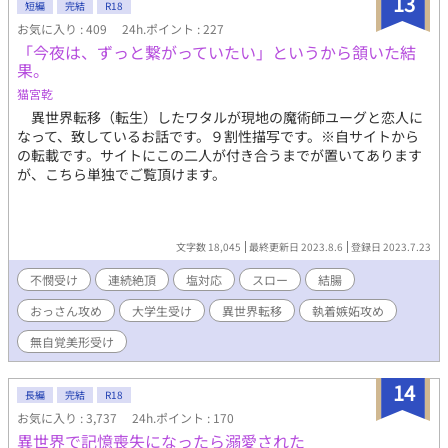
13
短編
完結
R18
朝陽は、六槍に信頼されたことを喜び、彼の特別な友人になれた
お気に入り : 409
24h.ポイント : 227
と思っていた。 一方、朝陽自身も大きな問題を抱えていた。親
「今夜は、ずっと繋がっていたい」というから頷いた結
子鑑定によって、自分を育ててくれた父・倉口と血の繋がりがな
果。
いことが判明したのだ。本当の父親である谷本から面会を求めら
れる。母と兄は対立し、倉口は酒に溺れ、家族は壊れていく。朝
猫宮乾
陽は深く傷つきながらも、それでも前を向こうとしていた。 そ
異世界転移（転生）したワタルが現地の魔術師ユーグと恋人に
んなある日、六槍に連れられて訪れた占いの館で、朝陽は不思議
なって、致しているお話です。９割性描写です。※自サイトから
な予言を受ける。引き当てたタロットカードは「魔術師」。似た
の転載です。サイトにこの二人が付き合うまでが置いてあります
人に助けられると言われ、朝陽の前に現れたのは、プラセルコー
が、こちら単独でご覧頂けます。
ポレーションの社長・黒崎一貴だった。朝陽はモデルの仕事が決
定し、再びプラセルに関わることになった。そこで六槍との距離
も少しずつ縮まっていく。 人を愛する資格などないと思ってい
た六槍は、朝陽と出会い、初めて恋を知る。朝陽もまた、血の繋
文字数 18,045
最終更新日 2023.8.6
登録日 2023.7.23
がりだけではない関係を知る。孤独と秘密を抱えた二人は、本当
の意味で心を通わせることができるのか。傷つくことを恐れる医
不憫受け
連続絶頂
塩対応
スロー
結腸
学生と、恋を知らない“鬼”の末裔が紡ぐ、優しく切ないヒューマ
おっさん攻め
大学生受け
異世界転移
執着嫉妬攻め
ンラブストーリー。 「鳴弦の天使～あの日に出会った旋律」「森
林の星空少年～あの日のメエメエ」「クリスタルアイズ～君に溺
無自覚美形受け
れて眠る～」「クロス・クローズ～ほどけない視線～」にも登場
しています。
14
長編
完結
R18
お気に入り : 3,737
24h.ポイント : 170
異世界で記憶喪失になったら溺愛された