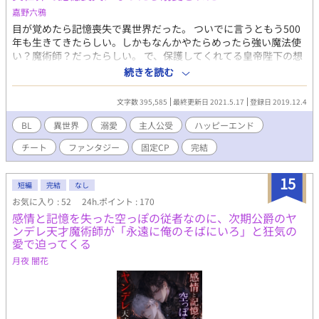
嘉野六鴉
目が覚めたら記憶喪失で異世界だった。 ついでに言うともう500
年も生きてきたらしい。しかもなんかやたらめったら強い魔法使
い？魔術師？だったらしい。 で、保護してくれてる皇帝陛下の想
い人、らしい、俺。・・マジこれ夢オチなんじゃねぇの！？ と、
続きを読む
あわあわしながら精神年齢高校生の主人公が溺愛されながら異世
界で生きていくお話です。 ギャグとシリアスが混在しております
文字数 395,585
最終更新日 2021.5.17
登録日 2019.12.4
(*´▽｀*) ☆★★☆ 小説家になろう(ムーンライトノベル)様にて掲
載・完結したお話の軽微修正版です。 ※R18・残酷表現等は予告
BL
異世界
溺愛
主人公受
ハッピーエンド
なしで入ります。
チート
ファンタジー
固定CP
完結
15
短編
完結
なし
お気に入り : 52
24h.ポイント : 170
感情と記憶を失った空っぽの従者なのに、次期公爵のヤ
ンデレ天才魔術師が「永遠に俺のそばにいろ」と狂気の
愛で迫ってくる
月夜 闇花