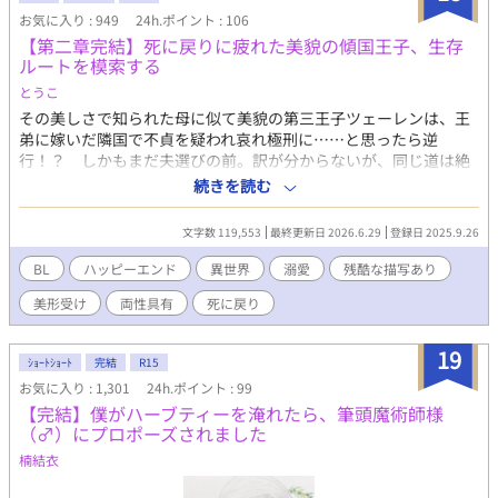
お気に入り : 949
24h.ポイント : 106
【第二章完結】死に戻りに疲れた美貌の傾国王子、生存
ルートを模索する
とうこ
その美しさで知られた母に似て美貌の第三王子ツェーレンは、王
弟に嫁いだ隣国で不貞を疑われ哀れ極刑に……と思ったら逆
行！？ しかもまだ夫選びの前。訳が分からないが、同じ道は絶
対に御免だ。 「隣国以外でお願いします！」 死を回避する為に選
続きを読む
んだ先々でもバラエティ豊かにkillされ続け、巻き戻り続けるツェ
ーレン。これが最後と十二回目の夫となったのは、有名特殊な一
文字数 119,553
最終更新日 2026.6.29
登録日 2025.9.26
族の三男、天才魔術師アレスター。 彼は婚姻を拒絶するが、ツェ
ーレンが呪いを受けていると言い解呪を約束する。 いじられ体質
BL
ハッピーエンド
異世界
溺愛
残酷な描写あり
の情けない末っ子天才魔術師×素直前向きな呪われ美形王子。 転
美形受け
両性具有
死に戻り
移日本人を祖に持つグレイシア三兄弟、三男アレスターの物語。
小説家になろう様にも掲載しております。 ※本編完結。ぼちぼ
ち番外編を投稿していきます。
19
ｼｮｰﾄｼｮｰﾄ
完結
R15
お気に入り : 1,301
24h.ポイント : 99
【完結】僕がハーブティーを淹れたら、筆頭魔術師様
（♂）にプロポーズされました
楠結衣