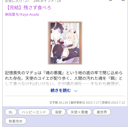
お気に入り : 27
24h.ポイント : 14
ハピエン保証 ムーンさんにも掲載してます
【完結】残さず食べろ
麻田夏与/Kayo Asada
記憶喪失のマデュは『魂の悪魔』という地の底の牢で閉じ込めら
れた存在。天使のユイエが配り歩く、人間の汚れた魂を『餌』と
して食べなければいけない。だが魂の消化──すなわち絶頂が、
マデュは自分ではできないのだ。そのためいつもユイエに口移し
続きを読む
で餌を与えられ、強制絶頂させられている。 汚れた魂を食べ続け
ると、やがて死んでしまう『魂の悪魔』マデュと、彼に恋した天
文字数 38,136
最終更新日 2023.7.17
登録日 2023.7.12
使ユイエのお話。他サイトにも掲載しています。 表紙はもふに様
(Twitter: https://twitter.com/mmmofuni (@mmmofuni))に描い
BL
ハッピーエンド
溺愛
天使×悪魔
異世界
ていただきました。
執着攻め