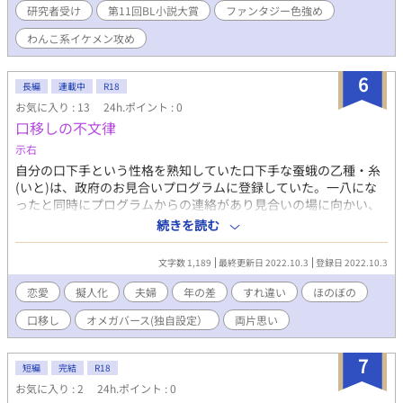
研究者受け
第11回BL小説大賞
ファンタジー色強め
ろ、あっという間に怪我が治ってしまう。 驚いたアーウィンは青
年に名前を尋ねると、「『贄』と呼ばれていた」と名前がないこ
わんこ系イケメン攻め
とを聞かされる。 憤慨したアーウィンは、ユグドラシルから取っ
た「ユグ」という名前を付ける。 「アーウィンキスいや？オレ、
6
嫌い？」 「そ、そんなことないよ！……んうっ！」 愛の圧が強め
長編
連載中
R18
な野生児ユグの協力の元、世界樹と守り人の秘密に迫る世界樹フ
お気に入り : 13
24h.ポイント : 0
ァンタジーBLです ※男性妊娠表記あり ※世界樹の設定は独自解
口移しの不文律
釈です。実際の神話とは相違がありますのでご容赦ください。
示右
自分の口下手という性格を熟知していた口下手な蚕蛾の乙種・糸
(いと)は、政府のお見合いプログラムに登録していた。一八にな
ったと同時にプログラムからの連絡があり見合いの場に向かい、
猛禽類の鷲、凪(なぎ)に出会った。彼は系に引けをとらずの無口
続きを読む
だった。そんな二人の間に会話が弾むわけもなく、五分後、凪の
方から静かに差し出された婚姻届に糸は勢いでサインしてしま
文字数 1,189
最終更新日 2022.10.3
登録日 2022.10.3
い、晴れて二人は夫夫として生活を送ることに＿＿。 急募！出会
って五分で結婚した夫夫のコミュニケーションの仕方。 ほのぼの
恋愛
擬人化
夫婦
年の差
すれ違い
ほのぼの
時々＿＿？ 無口で無愛想な男前鷲族×(物理的にも)口下手な積極
口移し
オメガバース(独自設定）
両片思い
的な蚕蛾 擬人化bl、オメガバース（独自設定） bl大賞にも応募し
ております。blは初挑戦なので温かい目で見守っていただけると
幸いです。
7
短編
完結
R18
お気に入り : 2
24h.ポイント : 0