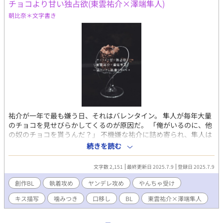
チョコより甘い独占欲(東雲祐介×澤端隼人)
朝比奈＊文字書き
祐介が一年で最も嫌う日、それはバレンタイン。 隼人が毎年大量
のチョコを見せびらかしてくるのが原因だ。 「俺がいるのに、他
の奴のチョコを貰うんだ？」 不機嫌な祐介に詰め寄られ、隼人は
戸惑う。 ――証明しろよ、お前が俺のものだって。 溶けるチョコ
続きを読む
と絡む舌。 甘いのか、苦いのか。 本当に欲しいものは、どっちの
味？ これは、バレンタインの夜に交わされる、 ちょっぴり強引
文字数 2,151
最終更新日 2025.7.9
登録日 2025.7.9
で、やけに甘い駆け引きの話。
創作BL
執着攻め
ヤンデレ攻め
やんちゃ受け
キス描写
噛みつき
口移し
BL
東雲祐介×澤端隼人