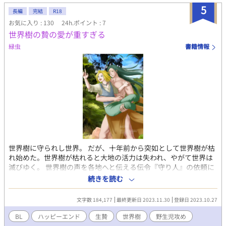
5
長編
完結
R18
お気に入り : 130
24h.ポイント : 7
世界樹の贄の愛が重すぎる
緑虫
書籍情報
世界樹に守られし世界。 だが、十年前から突如として世界樹が枯
れ始めた。世界樹が枯れると大地の活力は失われ、やがて世界は
滅びゆく。 世界樹の声を各地へと伝える伝令『守り人』の依頼に
より、不可侵である聖域に足を踏み入れた人間代表のアーウィン
続きを読む
（20）。そこで出会った巨人族代表、小人族代表と共に調査を開
始した。 調査初日、祭壇へと向かう道にあった虚に誤って落ちて
文字数 184,177
最終更新日 2023.11.30
登録日 2023.10.27
しまったアーウィン。全身打撲に擦り傷だらけで満身創痍のアー
ウィンを助けてくれたのは、守り人の外見をした美しく逞しい青
BL
ハッピーエンド
生贄
世界樹
野生児攻め
年だった。 青年に不思議な実を口移しで分け与えてもらったとこ