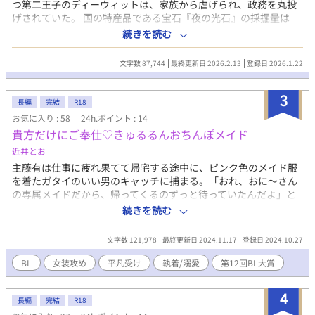
つ第二王子のディーウィットは、家族から虐げられ、政務を丸投
げされていた。 国の特産品である宝石『夜の光石』の採掘量は
年々落ち、国の財政が悪化する中、王家は湯水の如く金を使う。
続きを読む
このままでは国が傾くと、家族に代わり自分を育てた臣下らの恩
にも報いるべく努力を重ねていた。 だがある日、家族に溺愛され
文字数 87,744
最終更新日 2026.2.13
登録日 2026.1.22
る双子の弟デアーグに代わり帝国に行き皇配になれと父王に命じ
られてしまう。 唯一気の許せる部下のアルフォンスに惜しまれつ
3
つ、帝国に向かう船に乗り込んだディーウィット。 彼の胸元に
長編
完結
R18
は、アルフォンスから贈られた『夜の光石』の首飾りがあった。
お気に入り : 58
24h.ポイント : 14
優しい思い出と共に、恐らくは採掘権欲しさの人質であろう皇配
貴方だけにご奉仕♡きゅるるんおちんぽメイド
を全うしようと決意する。 だが嵐の日、雇われ護衛兵士に襲われ
てしまう。助けを求め操舵室に向かうが、荒れ狂う波に呑まれ落
近井とお
水してしまった。 目を覚ますと、見知らぬ砂浜に打ち上げられて
主藤有は仕事に疲れ果てて帰宅する途中に、ピンク色のメイド服
いた。 目の前に広がる密林はジュ・アルズと呼ばれる帝国の南部
を着たガタイのいい男のキャッチに捕まる。「おれ、おに〜さん
にある属国と推測する。 早く帝都に向かわねば、愚かな父王がデ
の専属メイドだから、帰ってくるのずっと待っていたんだよ」と
アーグ惜しさに帝国に喧嘩を吹っかけかねない。 密林の部族に助
言ってくる男に無理矢理メイドカフェへ連行され、個室に案内さ
続きを読む
けを求めるべく進むと、雨に降られ発熱し倒れてしまった。 目を
れる。 めいくんと名乗る男は有をご主人クンと呼び、異様に距離
覚ますと、小屋の中に寝かされていた。助けてくれたのは、褐色
が近い。めいにどぎまぎしているとそれが本人ににバレてしま
文字数 121,978
最終更新日 2024.11.17
登録日 2024.10.27
肌の部族の青年キーニ。キーニはディーウィットのことを『ムウ
い、ドリンクを口移しされて……。 年下女装攻め×草臥れたサラ
ェ・ラデ』と呼ぶが、意味は教えてくれない。 献身的に看護する
リーマン
BL
女装攻め
平凡受け
執着/溺愛
第12回BL大賞
キーニ。口移しや添い寝、更には排泄補助までされ、優しさに慣
れないディーウィットは戸惑う。 だが幼子のように世話を焼かれ
4
ている内に、次第に彼に思いを寄せ始めていき――。 謎多き部族
長編
完結
R18
の青年ｘ国に捨てられてしまった孤独な王子 の救済BL 全45話、