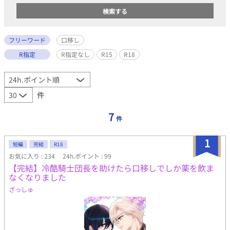
フリーワード
口移し
R指定
R指定なし
R15
R18
件
7
件
1
短編
完結
R18
お気に入り : 234
24h.ポイント : 99
【完結】冷酷騎士団長を助けたら口移しでしか薬を飲ま
なくなりました
ざっしゅ