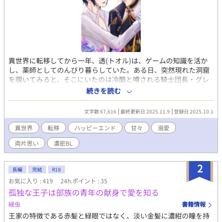
異世界に転移してから一年、透(トオル)は、ゲームの知識を活か
し、薬師としてのんびり暮らしていた。ある日、突然現れた洞窟
を覗いてみると、そこにいたのは冷酷と噂される騎士団長・グレ
イド。毒に侵された彼を透は助けたが、その毒は、キスをしたり
続きを読む
体を重ねないと完全に解毒できないらしい。 タイトルに※印がつ
いている話はR描写が含まれています。
文字数 67,616
最終更新日 2025.11.9
登録日 2025.10.1
異世界
転移
ハッピーエンド
甘々
溺愛
両片思い
濃密BL
2
長編
完結
R18
お気に入り : 419
24h.ポイント : 35
孤独な王子は部族の青年の献身で愛を知る
緑虫
書籍情報
王家の特徴である赤髪と緑眼ではなく、淡い金髪に濃紺の瞳を持