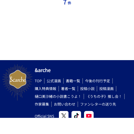
7
件
&arche
TOP
公式漫画
書籍一覧
今後の刊行予定
購入特典情報
著者一覧
投稿小説
投稿漫画
樋口美沙緒の小説書こうよ！
《うちの子》推し会！
作家募集
お問い合わせ
ファンレターの送り先
Official SNS