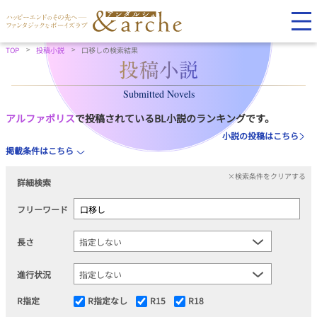
TOP
投稿小説
口移しの検索結果
Submitted Novels
アルファポリス
で投稿されているBL小説のランキングです。
小説の投稿はこちら
掲載条件はこちら
×検索条件をクリアする
詳細検索
フリーワード
長さ
進行状況
R指定
R指定なし
R15
R18