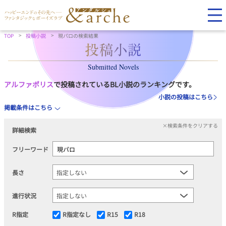
TOP
投稿小説
現パロの検索結果
Submitted Novels
アルファポリス
で投稿されているBL小説のランキングです。
小説の投稿はこちら
掲載条件はこちら
×検索条件をクリアする
詳細検索
フリーワード
長さ
進行状況
R指定
R指定なし
R15
R18