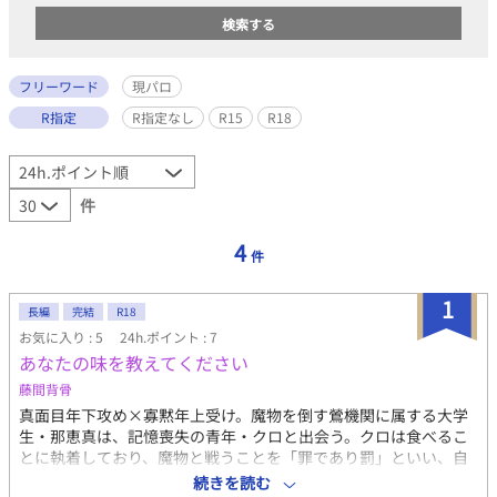
フリーワード
現パロ
R指定
R指定なし
R15
R18
件
4
件
1
長編
完結
R18
お気に入り : 5
24h.ポイント : 7
あなたの味を教えてください
藤間背骨
真面目年下攻め×寡黙年上受け。魔物を倒す鶯機関に属する大学
生・那恵真は、記憶喪失の青年・クロと出会う。クロは食べるこ
とに執着しており、魔物と戦うことを「罪であり罰」といい、自
分の身もかえりみずに魔物との戦いに身を投じる。その在り方に
続きを読む