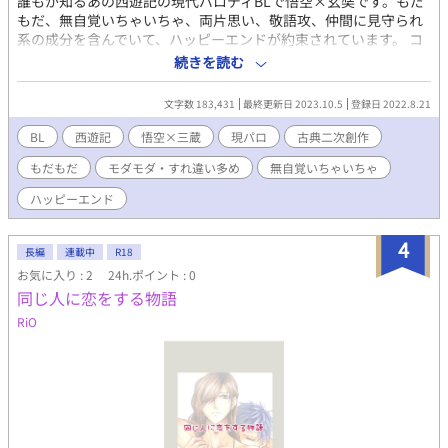
誰もが知るあの西遊記の現代パロディBLで悟空×玄奘です。もだ
もだ、無自覚いちゃいちゃ、両片思い、敬語攻、仲間に見守られ
系の成分を含んでいて、ハッピーエンドが約束されています。 コ
ンビニ店員悟空の前に現れたのは、推しである読経系Vtuberの玄
続きを読む
奘だった。前世の師は今世の推し。一生ついていきますと玄奘に
誓った悟空は、仲間の八戒、悟浄も巻き込んで、四人でアカペラ
文字数 183,431
最終更新日 2023.10.5
登録日 2022.8.21
ボーカルグループJourney to the Westとしてデビューすること
に。 しかし、玄奘に横恋慕したヤクザから逃れるために、まず
BL
西遊記
悟空×三蔵
現パロ
古典二次創作
は悟空に求められたのは恋人のふりをしてキスを見せつけるこ
もだもだ
モダモダ・すれ違い多め
無自覚いちゃいちゃ
と…⁉︎ オタクは推しとつきあってはならないと動揺しながら
も、毎日推しの笑顔を至近距離で見せられればドキドキしないは
ハッピーエンド
ずがなく、もだもだ無自覚いちゃいちゃ同棲生活が今、始まる。
よかったらお気に入り登録していただけると嬉しいです。 表紙は
4
大鷲さんhttps://twitter.com/owsup1 に描いていただきました。
長編
連載中
R18
こちらでも公開始めました。
お気に入り : 2
24h.ポイント : 0
https://kakuyomu.jp/works/16817330667285886701
同じ人に恋をする物語
https://story.nola-novel.com/novel/N-74ae54ad-34d6-4e7c-
RiO
873c-db2e91ce40f0