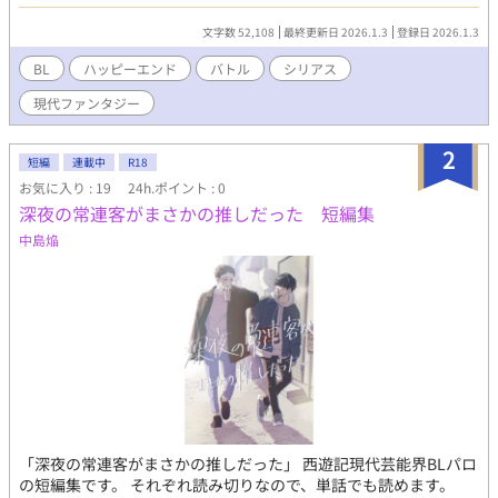
不安を覚える那恵真だったが、過去のトラウマから戦う勇気を持
てずにいた。戦うクロの背中を見て、那恵真は次第に考えを変え
文字数 52,108
最終更新日 2026.1.3
登録日 2026.1.3
ていく。◆過去に投稿した作品の現パロです。
BL
ハッピーエンド
バトル
シリアス
現代ファンタジー
2
短編
連載中
R18
お気に入り : 19
24h.ポイント : 0
深夜の常連客がまさかの推しだった 短編集
中島焔
「深夜の常連客がまさかの推しだった」 西遊記現代芸能界BLパロ
の短編集です。 それぞれ読み切りなので、単話でも読めます。