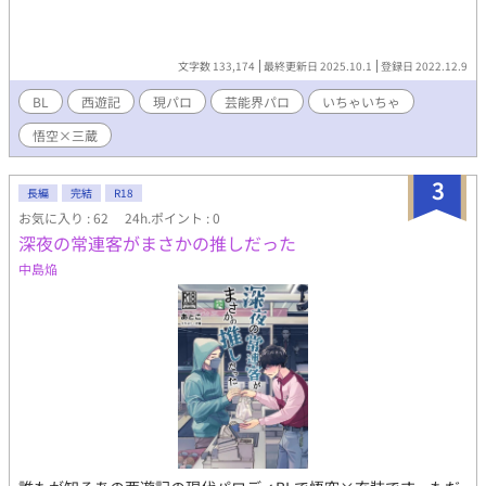
文字数 133,174
最終更新日 2025.10.1
登録日 2022.12.9
BL
西遊記
現パロ
芸能界パロ
いちゃいちゃ
悟空×三蔵
3
長編
完結
R18
お気に入り : 62
24h.ポイント : 0
深夜の常連客がまさかの推しだった
中島焔