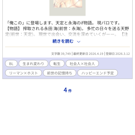
「俺この」に登場します、天定と永海のif物語。 現パロです。
【物語】 搾取される永田 海(前世：永海)。 多忙の日々を送る天野
定(前世：天定)。 現世で出会い、交流を深めていくがーー。 【注
意事項】 ・永田 海とモブの性交の場面があります。 ・露骨な描写
続きを読む
をなるべく避けるようにはしていますが、苦手な方は閲覧をご遠
慮願います。(迷いに迷ってR18にしています。) ・性的描写が含ま
文字数 39,749
最終更新日 2026.4.19
登録日 2026.3.12
れる話は、タイトル横の「*」を目印にしています。 ・血液描写
含予定
BL
生まれ変わり
転生
社会人×社会人
リーマン×ホスト
前世の記憶持ち
ハッピーエンド予定
4
件