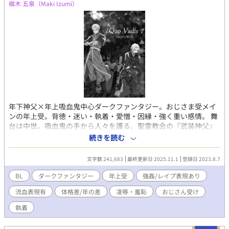
槇木 五泉（Maki Izumi）
年下神父×年上吸血鬼中心ダークファンタジー。おじさま受メイ
ンの年上受。背徳・迷い・執着・愛憎・因縁・強く重い感情。 舞
台は中世。吸血鬼の手から人々を護る、聖霊教会の『武装神父』
ゲオルギウスは、穢れた新月の夜、宿敵である吸血真祖（ノスフ
続きを読む
ェラトゥ）のルゴシュ伯爵を廃教会の中に追い詰める。 壮齢にし
て鮮やかな美貌を持つ吸血鬼・ルゴシュと、執拗にその命を狙う
文字数 241,683
最終更新日 2025.11.1
登録日 2023.8.7
若き武装神父・ゲオルギウス。だが、ゲオルギウスは闘いの果
て、教会の戒律に反してルゴシュの肉体を無理矢理辱め、犯して
BL
ダークファンタジー
年上受
強姦/レイプ表現あり
しまう。 相反しながら絡み合い、引き寄せられる彼らの運命は、
流血表現有
体格差/年の差
凌辱・羞恥
おじさん受け
果たして、何処へ。 第3章から、新たに武装司祭のミディアンとそ
の親友である聖堂番のユージィンのコンビが登場。 屍人が這いず
執着
り回るという辺境の村に自ら望んで転任したミディアンとユージ
ィンには、決して人に知られてはいけない秘密があった。 【含ま