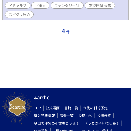
ままボクのお嫁さんにしちゃおう…！」 ある日突然部屋に現れ
イチャラブ
ざまぁ
ファンタジーBL
第12回BL大賞
た、人間離れした美貌の大魔法士（アークメイジ）。グレンと名
乗る美青年は、ユーミルの身体の『魔法回路』を強化する、と言
スパダリ攻め
うが…？ 攻めフェラ、触手責め、結腸責め、空イキ、多イキなど
比較的何でもあり。えっちな魔法修行&花嫁修業の果てに、ユー
ミルは無事に卒業試験に合格できるのだろうか…。 【登場人物】
4
件
ユーミル・ル＝シェ：19歳/165cm/45kg/黒髪・眼鏡・緑の瞳・
いつもぼろぼろの制服を着ている。 グレン：28歳/185cm/72kg/
長い紫がかった銀髪をポニーテールにしている。紫色の眼。長い
白いローブを着た不思議な美青年。 性描写のある話のタイトルに
は「※」を付けています。
&arche
TOP
公式漫画
書籍一覧
今後の刊行予定
購入特典情報
著者一覧
投稿小説
投稿漫画
樋口美沙緒の小説書こうよ！
《うちの子》推し会！
作家募集
お問い合わせ
ファンレターの送り先