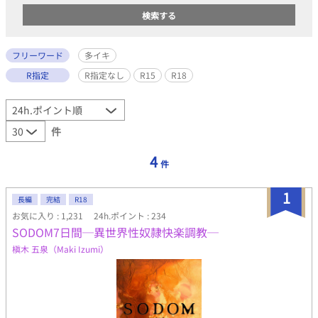
フリーワード
多イキ
R指定
R指定なし
R15
R18
件
4
件
1
長編
完結
R18
お気に入り : 1,231
24h.ポイント : 234
SODOM7日間─異世界性奴隷快楽調教─
槇木 五泉（Maki Izumi）