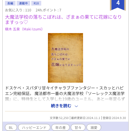
4
れる性癖】 第一章Malbenica Nokto：拷問ありの強姦のみ 第二章
長編
連載中
R18
Sang de la Jedaz：すべて合意の焦らし攻め・もだもだ距離詰め
お気に入り : 110
24h.ポイント : 7
第三章Duae Sankt：相棒（バディ）関係キャラCP中心・体格差
大魔法学校の落ちこぼれは、ざまぁの果てに花嫁になり
第四章Dio Perdito：羞恥責め・媚薬・空イキ・多イキ ■本作品に
ますっっ♡
登場する世界観は全て架空のものであり、実在するいかなる宗教
槇木 五泉（Maki Izumi）
団体・または現実の歴史とも一切無関係です。 ■遠慮容赦ない暴
力表現・流血描写がありますので、ご注意ください。 ■露骨な性
描写が含まれる回のタイトルには、目安として『※』をつけてい
ます。 キャラクターデザイン・イラスト：Yum様 番外編：
https://www.alphapolis.co.jp/novel/922355476/341798243
ドスケベ・スパダリ甘々イチャラブファンタジー・スカッとハピ
エン完結保証。 魔法都市一番の大魔法学校『ソーレックス魔法学
園』に、特待生として入学した19歳のユーミル。 あと一年足らず
で卒業試験が待ち受けているが、周囲は皆、裕福な魔法士や貴族
続きを読む
の子弟ばかり。 「貧乏な家の僕がこの学園を卒業しても、魔法士
としてやっていけるのかな…」 そんな迷いで魔法の勉強にも身が
文字数 52,250
最終更新日 2024.11.1
登録日 2024.9.30
入らず、成績が落ちて、いじめっ子筆頭のバスカルやその取り巻
きにからかわれ続ける毎日。 「うん、よし…！キミのこと、この
BL
ハッピーエンド
年の差
甘々
溺愛