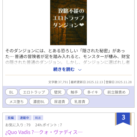
【キャラ設定】 ●シンジ 165/56/32 人間。お人好しで出世コー
スから外れ、童顔と気弱な性格から、後輩からも「新人さん」と
陰口を叩かれている。押し付けられた仕事を断れないせいで社畜
労働に明け暮れ、思い余って回送電車に身を投げたところソドム
に異世界転移した。彼女ナシ童貞。 ●ザラキア 195/80/外見年
齢25才程度 淫魔。褐色肌で、横に突き出た15センチ位の長い耳
と、山羊のようゆるくにカーブした象牙色の角を持ち、藍色の眼
に藍色の長髪を後ろで一つに縛っている。絶世の美貌の持ち主。
そのダンジョンには、とある恐ろしい「隠された秘密」があっ
ソドムの街で一番の奴隷調教師。飴と鞭を使い分ける、陽気な性
た… 普通の冒険者が足を踏み入れると、モンスターが棲み、財宝
格。
の隠された普通のダンジョン。 しかし、ダンジョンに選ばれし者
が足を踏み入れると、そこはただちに恐ろしい「淫獄」と化すの
続きを読む
である…。 階層別エロトラップダンジョンに足を踏み入れ、そし
て選ばれてしまった哀れな冒険者たちの様子を、冒険者ごとに書
文字数 37,791
最終更新日 2025.12.13
登録日 2025.11.28
いていきます。基本的に一話完結（稀に続編もあるかも）、どの
話もえっちです。 誰かの性癖に刺さってくださるとわたくしも嬉
BL
エロトラップ
壁尻
触手
多イキ
前立腺責め
しいです♡
メス堕ち
濃密BL
尿道責
乳首責
3
長編
連載中
R18
お気に入り : 79
24h.ポイント : 7
¿Quo Vadis ?─クォ・ヴァディス─