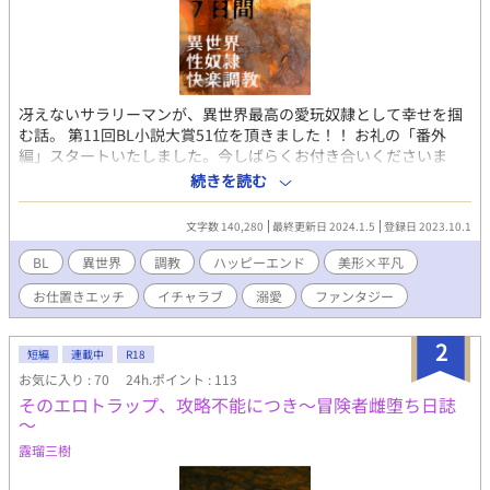
冴えないサラリーマンが、異世界最高の愛玩奴隷として幸せを掴
む話。 第11回BL小説大賞51位を頂きました！！ お礼の「番外
編」スタートいたしました。今しばらくお付き合いくださいま
せ。（本編シナリオは完結済みです） 上司に無視され、後輩たち
続きを読む
にいじめられながら、毎日終電までのブラック労働に明け暮れる
気弱な会社員・真治32歳。とある寒い夜、思い余ってプラットホ
文字数 140,280
最終更新日 2024.1.5
登録日 2023.10.1
ームから回送電車に飛び込んだ真治は、大昔に人間界から切り離
された堕落と退廃の街、ソドムへと転送されてしまう。 魔族が支
BL
異世界
調教
ハッピーエンド
美形×平凡
配し、全ての人間は魔族に管理される奴隷であるというソドムの
お仕置きエッチ
イチャラブ
溺愛
ファンタジー
街で偶然にも真治を拾ったのは、絶世の美貌を持つ淫魔の青年・
ザラキアだった。 異世界からの貴重な迷い人（ワンダラー）であ
る真治は、最高位性奴隷調教師のザラキアに淫乱の素質を見出さ
2
短編
連載中
R18
れ、ソドム最高の『最高級愛玩奴隷・シンジ』になるため、調教
お気に入り : 70
24h.ポイント : 113
されることになる。 7日間で性感帯の全てを開発され、立派な性
そのエロトラップ、攻略不能につき～冒険者雌堕ち日誌
奴隷（セクシズ）として生まれ変わることになった冴えないサラ
～
リーマンは、果たしてこの退廃した異世界で、最高の地位と愛と
幸福を掴めるのか…？ 美貌攻め×平凡受け。調教・異種姦・前立
露瑠三樹
腺責め・尿道責め・ドライオーガズム多イキ等で最後は溺愛イチ
ャラブ含むハピエン。（ラストにほんの軽度の流血描写あり。）