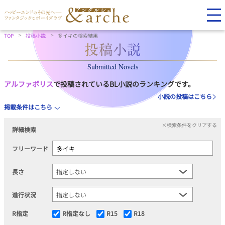
TOP
投稿小説
多イキの検索結果
Submitted Novels
アルファポリス
で投稿されているBL小説のランキングです。
小説の投稿はこちら
掲載条件はこちら
×検索条件をクリアする
詳細検索
フリーワード
長さ
進行状況
R指定
R指定なし
R15
R18