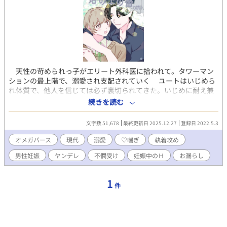
天性の苛められっ子がエリート外科医に拾われて。タワーマン
ションの最上階で、溺愛され支配されていく ユートはいじめら
れ体質で、他人を信じては必ず裏切られてきた。いじめに耐え兼
ねて高校は中退、その後もパワハラやセクハラの被害ばかりで仕
続きを読む
事が続かない。頼れる家族もなくとうとう路頭に迷ってしまう。
そんなユートを救ってくれたのは、偶然出会ったエリート外科
文字数 51,678
最終更新日 2025.12.27
登録日 2022.5.3
医・成吾だった。ペットを探していた成吾に気に入られて、ユー
トは成吾に飼われることに。 「ユートはもう俺の家族だよ。無責
オメガバース
現代
溺愛
♡喘ぎ
執着攻め
任なことはしない。一生大切に可愛がるからね」 爽やかな好青
男性妊娠
ヤンデレ
不憫受け
妊娠中のＨ
お漏らし
年の成吾にすっかり気を許していたユートだったが、すぐにその
姿は豹変。獣のように輝く金の眼と、めまいがするような強烈な
匂いをまとわせて、ユートに迫ってきて── （Dom/Sub+オメガ
1
件
バース ※独自解釈） 不憫受け/溺愛/執着/命令/支配/発情/フェロ
モン/♡喘ぎ/ヤンデレ/無理やり/異物挿入/子作り/男性妊娠/妊娠中
Ｈ/お漏らし