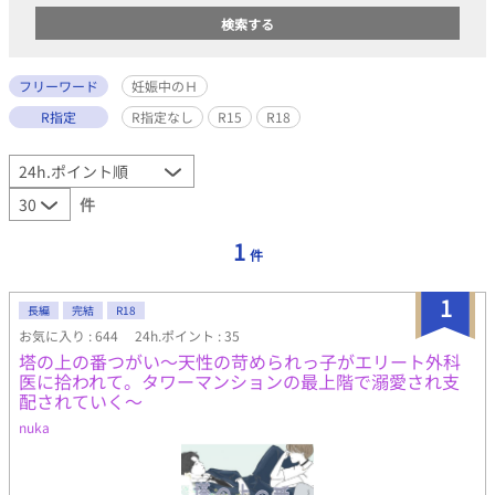
フリーワード
妊娠中のＨ
R指定
R指定なし
R15
R18
件
1
件
1
長編
完結
R18
お気に入り : 644
24h.ポイント : 35
塔の上の番つがい～天性の苛められっ子がエリート外科
医に拾われて。タワーマンションの最上階で溺愛され支
配されていく～
nuka