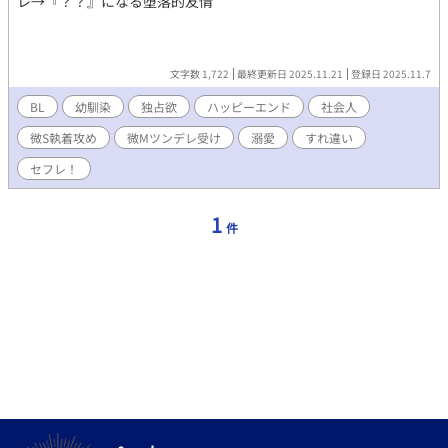
レ→『？？』になる堕落的友情
文字数 1,722
最終更新日 2025.11.21
登録日 2025.11.7
BL
幼馴染
独占欲
ハッピーエンド
社会人
微S執着攻め
微Mツンデレ受け
溺愛
すれ違い
セフレ！
1
件