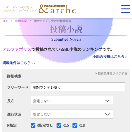
TOP
投稿小説
微Mツンデレ受けの検索結果
Submitted Novels
アルファポリス
で投稿されているBL小説のランキングです。
小説の投稿はこちら
掲載条件はこちら
×検索条件をクリアする
詳細検索
フリーワード
長さ
進行状況
R指定
R指定なし
R15
R18