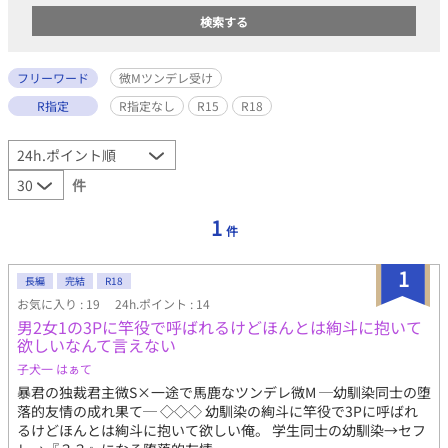
フリーワード
微Mツンデレ受け
R指定
R指定なし
R15
R18
件
1
件
1
長編
完結
R18
お気に入り : 19
24h.ポイント : 14
男2女1の3Pに竿役で呼ばれるけどほんとは絢斗に抱いて
欲しいなんて言えない
子犬一 はぁて
暴君の独裁君主微S×一途で馬鹿なツンデレ微M ─幼馴染同士の堕
落的友情の成れ果て─ ◇◇◇ 幼馴染の絢斗に竿役で3Pに呼ばれ
るけどほんとは絢斗に抱いて欲しい俺。 学生同士の幼馴染→セフ