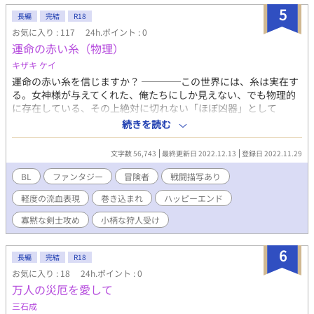
5
長編
完結
R18
お気に入り : 117
24h.ポイント : 0
運命の赤い糸（物理）
キザキ ケイ
運命の赤い糸を信じますか？ ────この世界には、糸は実在す
る。女神様が与えてくれた、俺たちにしか見えない、でも物理的
に存在している、その上絶対に切れない「ほぼ凶器」として
────。 なぜか女神様から「赤い糸」の恩寵を賜った冒険者コ
続きを読む
ーマは、それが知り合いの冒険者カタンと繋がっていることを知
る。 調べるうち、「糸」は、長く伸び張った状態にでもすれば人
文字数 56,743
最終更新日 2022.12.13
登録日 2022.11.29
死にが出かねない危険なものであると知った二人は、女神の恩寵
を凶器にしないために常に行動を共にすることにした。それこそ
BL
ファンタジー
冒険者
戦闘描写あり
仕事も、寝泊まりする場所も同じに。 そんな日々で、コーマとカ
軽度の流血表現
巻き込まれ
ハッピーエンド
タンの関係は少しずつ変化していく。
寡黙な剣士攻め
小柄な狩人受け
6
長編
完結
R18
お気に入り : 18
24h.ポイント : 0
万人の災厄を愛して
三石成