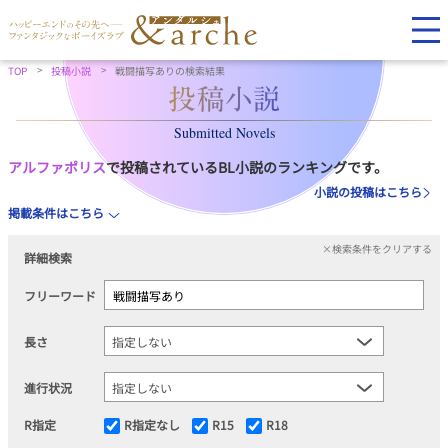
TOP
投稿小説
戦闘描写ありの検索結果
Submitted Novels
アルファポリス
で投稿されているBL小説のランキングです。
小説の投稿はこちら
掲載条件はこちら
×検索条件をクリアする
詳細検索
フリーワード
長さ
進行状況
R指定
R指定なし
R15
R18