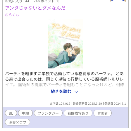
お気に入り : 44
24h.ポイント : 0
アンタじゃないとダメなんだ
むらくも
パーティを組まずに単独で活動している格闘家のハーファ。 とあ
る森で出会ったのは、同じく単独で行動している魔術師トルリレ
イエ。 魔術師の提案でパーティを組むことになったけれど、相棒
はどこか訳アリの様子で……？ 「オレを置いてかないで……トル
続きを読む
リレイエ」 少し特殊な能力を持つ者同士、生涯の相棒になった2
人のお話。 魔術師（溺愛）×格闘家（ウブ） ＊RPG的な世界が舞
文字数 124,019
最終更新日 2025.3.29
登録日 2024.7.1
台の冒険ファンタジー風BL。 ＊「お前じゃなきゃダメなんだ（魔
術師視点）」の格闘家視点。 少しエピソードも追加していま
BL
中編
ファンタジー
戦闘描写あり
冒険者
す。
溺愛×ウブ