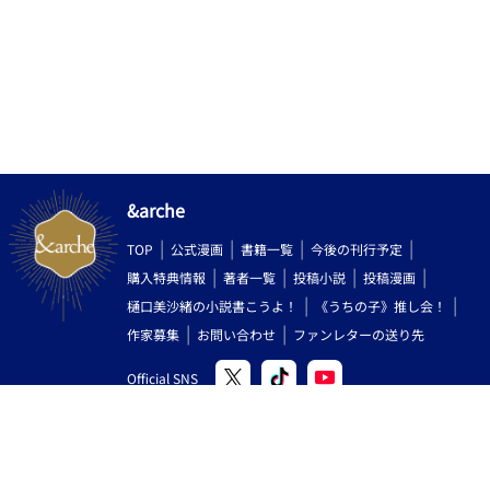
&arche
TOP
公式漫画
書籍一覧
今後の刊行予定
購入特典情報
著者一覧
投稿小説
投稿漫画
樋口美沙緒の小説書こうよ！
《うちの子》推し会！
作家募集
お問い合わせ
ファンレターの送り先
Official SNS
Copyright (C) 2000-2026 AlphaPolis Co.,Ltd. All Rights Reserved.