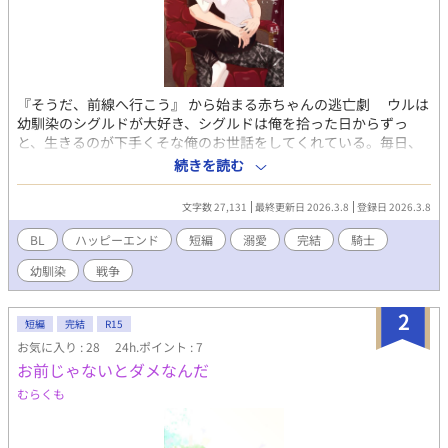
『そうだ、前線へ行こう』 から始まる赤ちゃんの逃亡劇 ウルは
幼馴染のシグルドが大好き、シグルドは俺を拾った日からずっ
と、生きるのが下手くそな俺のお世話をしてくれている。毎日、
シグルドと一緒でウルは幸せ。でもある日ウルは気づく、「俺が
続きを読む
いるとシグルドが幸せになれない！」 逃げる赤ちゃんと追いか
ける保護者、両片思い幼馴染のもだもだ追いかけっこ 溺愛モン
文字数 27,131
最終更新日 2026.3.8
登録日 2026.3.8
ペ保護者騎士×生活能力皆無の赤ちゃん騎士 戦闘描写あり、残酷
表現あり、ほのぼのシリアス、ハッピーエンド、R18は※マーク
BL
ハッピーエンド
短編
溺愛
完結
騎士
です
幼馴染
戦争
2
短編
完結
R15
お気に入り : 28
24h.ポイント : 7
お前じゃないとダメなんだ
むらくも