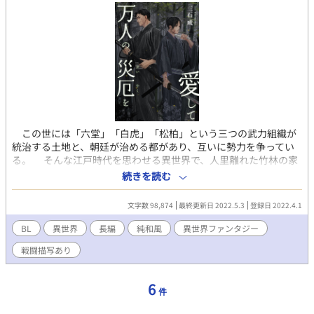
この世には「六堂」「白虎」「松柏」という三つの武力組織が
統治する土地と、朝廷が治める都があり、互いに勢力を争ってい
る。 そんな江戸時代を思わせる異世界で、人里離れた竹林の家
に暮らす藤と浄。 一見なんでもない暮らしをおくっている彼ら
続きを読む
だが、藤にはある思惑があった。それは、浄を生涯誰にも会わせ
ず竹林の家に隔離しておくこと。 浄はあまりにも強すぎたの
文字数 98,874
最終更新日 2022.5.3
登録日 2022.4.1
だ。「万人の災厄」と呼べるほどに。 表紙イラスト：鴉鬼助
（@Gera4nium）
BL
異世界
長編
純和風
異世界ファンタジー
戦闘描写あり
6
件