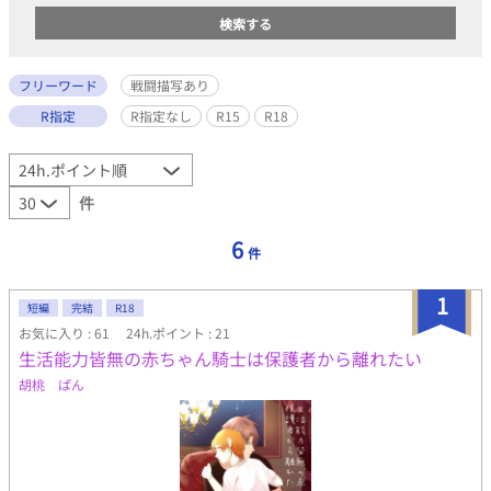
フリーワード
戦闘描写あり
R指定
R指定なし
R15
R18
件
6
件
1
短編
完結
R18
お気に入り : 61
24h.ポイント : 21
生活能力皆無の赤ちゃん騎士は保護者から離れたい
胡桃 ぱん