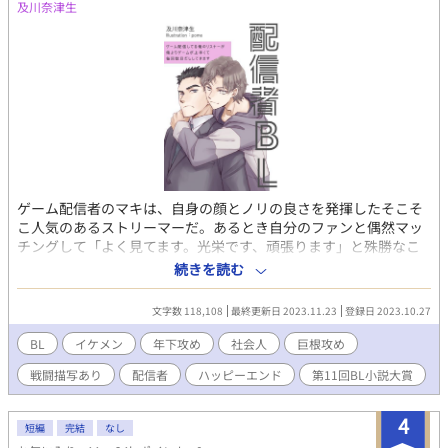
及川奈津生
ゲーム配信者のマキは、自身の顔とノリの良さを発揮したそこそ
こ人気のあるストリーマーだ。あるとき自分のファンと偶然マッ
チングして「よく見てます。光栄です、頑張ります」と殊勝なこ
とを言われるものの、このファン、謙虚過ぎるだけでめちゃくち
続きを読む
ゃゲームが上手い。強いし、言葉遣いも丁寧だし、声もいいし、
何より本当にめちゃくちゃ自分のファンっぽい。「ねぇ、またや
文字数 118,108
最終更新日 2023.11.23
登録日 2023.10.27
らない？固定メンバー欲しくてさ」ってナンパして、度々このフ
ァンを配信に呼ぶようになる。 ところが、謙虚で丁寧なのは最初
BL
イケメン
年下攻め
社会人
巨根攻め
だけだった。 鬼教官と化したファンに散々しごかれて、仲が悪か
戦闘描写あり
配信者
ハッピーエンド
第11回BL小説大賞
った二人が一緒にゲームしてるうちに打ち解けて仲良くなる話。
4
短編
完結
なし