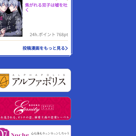
焦がれる双子は嘘を吐
く
24h.ポイント 768pt
投稿漫画をもっと見る