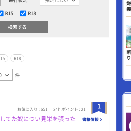
嫌
義
R15
R18
断
り
R15
R18
件
1
お気に入り : 651
24h.ポイント : 21
下してた奴につい見栄を張った
書籍情報