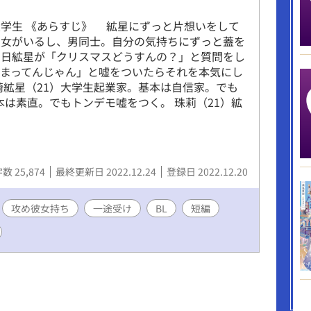
学生 《あらすじ》 絋星にずっと片想いをして
彼女がいるし、男同士。自分の気持ちにずっと蓋を
る日絋星が「クリスマスどうすんの？」と質問をし
まってんじゃん」と嘘をついたらそれを本気にし
崎絋星（21）大学生起業家。基本は自信家。でも
本は素直。でもトンデモ嘘をつく。 珠莉（21）絋
。
数 25,874
最終更新日 2022.12.24
登録日 2022.12.20
攻め彼女持ち
一途受け
BL
短編