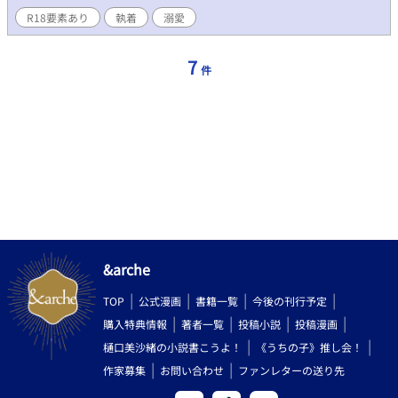
疑わなかった久我。 対して嵯峨はそれを壊すようにして｢道具｣と
R18要素あり
執着
溺愛
してじゃなく、1人の男として接してくるようになり──。 これ
は冷酷なまでに美しい執行人が愛を知り、彼を独占せんとする若
頭の、血と硝煙に彩られた、狂おしくも気高い愛の物語。
7
件
&arche
TOP
公式漫画
書籍一覧
今後の刊行予定
購入特典情報
著者一覧
投稿小説
投稿漫画
樋口美沙緒の小説書こうよ！
《うちの子》推し会！
作家募集
お問い合わせ
ファンレターの送り先