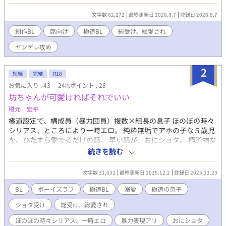
うことに成功した彼に、誰かが声をかけてきて──！？ 社畜を極
めた人間の破天荒な道のりが、開幕する。
文字数 62,272
最終更新日 2026.8.7
登録日 2026.8.7
創作BL
腐向け
極道BL
総受け、総愛され
ヤンデレ攻め
2
短編
完結
R18
お気に入り : 43
24h.ポイント : 28
坊ちゃんが可愛ければそれでいい
橋元 宏平
極道設定で、構成員（暴力団員）複数×組長の息子 ほのぼの時々
シリアス、ところにより一時エロ。 純粋無垢でアホの子な５歳児
を、ひたすら愛でるだけの話。 早い話が、おにショタ。 極道物な
ので、極道要素がバンバン出ますし、手も足も出ますし、ちんち
続きを読む
んも出ます。 エロ回には、サブタイトルに分かりやすく 🔞 を付け
ます。 「組長娘と世話係」の影響をモロに受けて書きましたが、
文字数 31,032
最終更新日 2025.12.2
登録日 2025.11.23
全然違う話です。
BL
ボーイズラブ
極道BL
溺愛
極道の息子
ショタ受け
総受け、総愛され
ほのぼの時々シリアス、一時エロ
暴力表現アリ
おにショタ