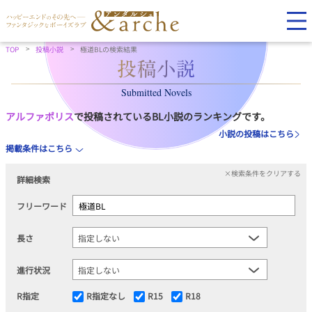
TOP
投稿小説
極道BLの検索結果
Submitted Novels
アルファポリス
で投稿されているBL小説のランキングです。
小説の投稿はこちら
掲載条件はこちら
×検索条件をクリアする
詳細検索
フリーワード
長さ
進行状況
R指定
R指定なし
R15
R18