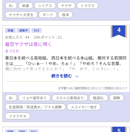
ら始まる極道BL（Boys Lust） ※本作には暴力・流血・犯罪・精
BL
執着
シリアス
ヤクザ
トラウマ
神疾患・性的描写を含みます。また、死別やトラウマを想起させ
ヤクザ×大学生
ダーク
救済
る内容があります。閲覧の際はご注意ください。
4
長編
連載中
R18
お気に入り : 44
24h.ポイント : 21
最恐ヤクザは夜に啼く
まつりか
東日本を統べる高坂組。 西日本を統べる本山組。 敵対する若頭同
士は____ 「ひぃぁ…！やめ、ろぉ！」 「やめろ？そんな言葉、
俺に向かって言ってええんか？」 「や、めて、くらさい…！」
「噛んだんか？今日もかわええな、廉爾。」 実はドMな意地っ張
続きを読む
り狼 × 隠れドSのお気楽チーター 日本を揺るがす最恐
たちの調教ライフ 今、開幕。
文字数 166
最終更新日 2022.3.7
登録日 2022.3.7
BL
リョナ描写あり
スカトロ表現あり
極道BL
調教
乳首開発／尿道責め／アナル調教
メスイキ/♡喘ぎ
イマラチオ
5
短編
完結
R18