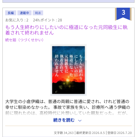
3
長編
連載中
R18
お気に入り : 2
24h.ポイント : 28
もう人生終わりにしたいのに極道になった元同級生に執
着されて終われません
続セ廻（つづくせかい）
大学生の小倉伊織は、普通の両親に普通に愛され、けれど普通の
幸せに馴染めなかった。 事故で家族を失い、診療所へ通う伊織の
前に現れたのは、高校時代に片想いしていた親友だった。 だが、
再会した村瀬朝志は極道になっていた。 「俺がお前を守る」 その
続きを読む
言葉に救われながらも、伊織は知っている。 自分は普通じゃな
い。 そして朝志もまた、壊れたまま生きていることを。 名前を失
文字数 34,263
最終更新日 2026.8.5
登録日 2026.7.20
いかけた青年と、守ることをやめられない男。 傷だらけの再会か