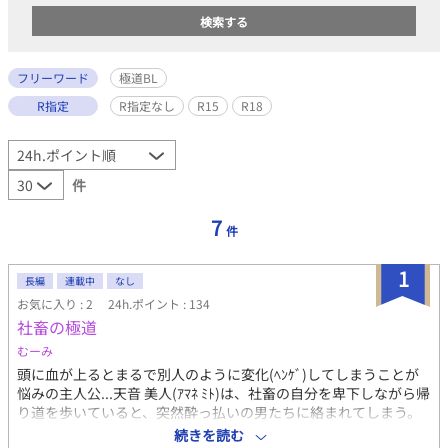
フリーワード
極道BL
R指定
R指定なし
R15
R18
件
7
件
1
長編
連載中
なし
お気に入り : 2
24h.ポイント : 134
社畜の極道
むーみ
頭に血が上るとまるで別人のように変化(ﾍﾝｹﾞ)してしまうことが
悩みの主人公...天音 美人(ｱﾏﾈ ﾐﾄ)は、社畜の自分を卑下しながら帰
り道を歩いていると、突然酔っ払いの男たちに絡まれてしまう。
そんな中、恐怖を苛立ちに変えて対応し、見事に男たちを追っ払
続きを読む