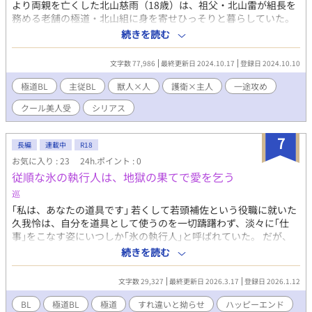
より両親を亡くした北山慈雨（18歳）は、祖父・北山雷が組長を
務める老舗の極道・北山組に身を寄せひっそりと暮らしていた。
かつて敵対勢力にあった仁楼会の元会長・桂喜重の出所を前に、
続きを読む
慈雨は雷からイヌの獣人を護衛につけるようにと勧められる。一
度は断る慈雨だったが、若頭・望の機転により、ウルフライクの
文字数 77,986
最終更新日 2024.10.17
登録日 2024.10.10
闘犬である静を護衛につけることに……。 北山組と仁楼会に渦
巻く因縁と陰謀。一人と一匹が出会い、運命の歯車が動き始め
極道BL
主従BL
獣人×人
護衛×主人
一途攻め
る。 宿命に身を投じる主人と一途なイヌの、センセーショナ
クール美人受
シリアス
ル・ラブ。
7
長編
連載中
R18
お気に入り : 23
24h.ポイント : 0
従順な氷の執行人は、地獄の果てで愛を乞う
巡
｢私は、あなたの道具です｣ 若くして若頭補佐という役職に就いた
久我怜は、自分を道具として使うのを一切躊躇わず、淡々に｢仕
事｣をこなす姿にいつしか｢氷の執行人｣と呼ばれていた。 だが、
その誰も寄せ付けぬ氷の仮面を剥がそうと忍び寄る一つの手があ
続きを読む
った。 それは彼と主従関係にあたる若頭、嵯峨蓮次であり、彼…
久我が絶対的な忠誠を誓う相手でもあった。 久我は嵯峨が体を差
文字数 29,327
最終更新日 2026.3.17
登録日 2026.1.12
し出せと言えば迷うことなく言う通りにし、嵯峨に全てを曝け出
すようなそんな人間だった。 その全てが愛のない行為だと信じて
BL
極道BL
極道
すれ違いと拗らせ
ハッピーエンド