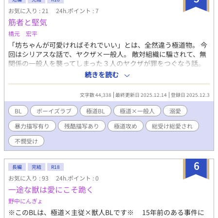
お気に入り : 21
24h.ポイント : 7
筋者と堅気
橋元 宏平
「坊ちゃんが可愛ければそれでいい」とは、全然違う極道物。 今
回はシリアスな話で、ヤクザ×一般人。 敵対組織に騙されて、無
関係の一般人を襲ってしまった３人のヤクザが罪をつぐなう話。
不憫受けが好きな人向け。 極道物なので極道要素がバンバン出ま
続きを読む
すし、手も足も出ますし、ちんちんも出ます。 エロ回は、サブタ
イトルに分かりやすく 🔞 を付けます。
文字数 44,338
最終更新日 2025.12.14
登録日 2025.12.3
BL
ボーイズラブ
極道BL
極道×一般人
溺愛
暴力描写有り
残酷描写あり
極道攻め
総受け総愛され
不憫受け
6
長編
完結
R18
お気に入り : 93
24h.ポイント : 0
一途な獣は愛にこそ跪く
野中にんぎょ
※このBLは、極道×主従×獣人BLです※ 15年前のある事件に