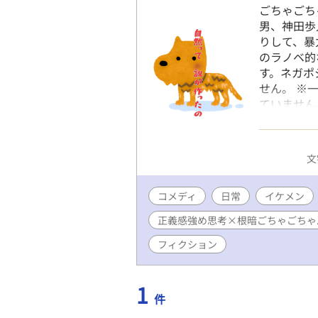
ごちゃごち
男、神田歩
りして、暴
のラノベ的
す。ネガポ
せん。 ※
ていません
は、登場し
と嬉しいで
文
コメディ
日常
イケメン
正義感強め思考×根暗ごちゃごちゃ
フィクション
1
件