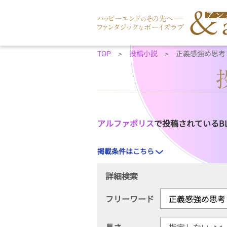
TOP
投稿小説
正義感強め思考
アルファポリス
で投稿されているB
掲載条件はこちら
詳細検索
フリーワード
長さ