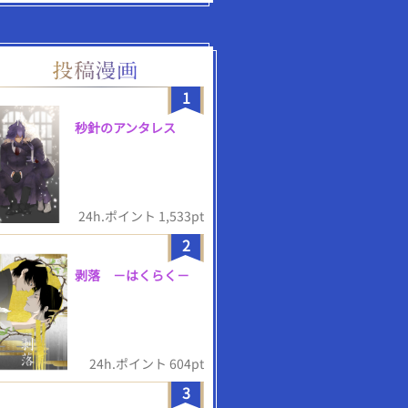
1
秒針のアンタレス
24h.ポイント 1,533pt
2
剥落 －はくらく－
24h.ポイント 604pt
3