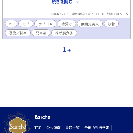
たいと思うのに まさかまさかの展開に俺はどーしたらいいの
続きを読む
ー！？ 登場キャラにヤンデレというか割とやばいタイプの攻めが
出てくるのでご注意ください。 今後の展開で無理やりの挿入なし
文字数 92,077
最終更新日 2023.11.14
登録日 2022.5.5
描写もあります 注意書きになります タイトル再々変更しました。
腐女子出てきますので注意 勢いとノリで書いてるだけなのでご都
BL
モブ
ラブコメ
総受け
無自覚美人
執着
合主義になります。 なろうにも投稿開始 ゆるりと加筆修正中です
溺愛／甘々
兄×弟
妹が腐女子
1
件
&arche
TOP
公式漫画
書籍一覧
今後の刊行予定