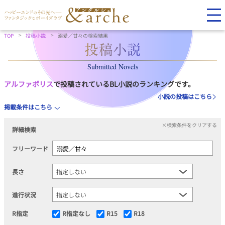
TOP
投稿小説
溺愛／甘々の検索結果
Submitted Novels
アルファポリス
で投稿されているBL小説のランキングです。
小説の投稿はこちら
掲載条件はこちら
×検索条件をクリアする
詳細検索
フリーワード
長さ
進行状況
R指定
R指定なし
R15
R18