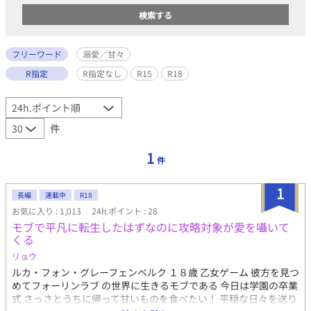
フリーワード
溺愛／甘々
R指定
R指定なし
R15
R18
件
1
件
1
長編
連載中
R18
お気に入り : 1,013
24h.ポイント : 28
モブで平凡に転生したはずなのに攻略対象が愛を囁いて
くる
リョウ
ルカ・フォン・グレーフェンベルク １８歳 乙女ゲーム 彼方を見つ
めてフォーリンラブ の世界に生きるモブである 今日は学園の卒業
式 さっさとうちに帰って甘いものを食べたい！ 平穏な日々を送り