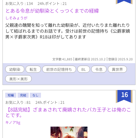
お気に入り : 134
24h.ポイント : 21
とある令息が幼馴染とくっつくまでの経緯
しそみょうが
父親達の醜聞を知って離れた幼馴染が、近付いたりまた離れたり
して結ばれるまでのお話です。受けは前世の記憶持ち《公爵家嫡
男×子爵家次男》R18は印がしてあります
文字数 41,885
最終更新日 2025.10.2
登録日 2025.9.20
幼馴染
転生
前世の記憶持ち
BL
令息
異世界
美形×美形
16
短編
完結
なし
お気に入り : 81
24h.ポイント : 21
【8話完結】ざまぁされて廃嫡されたバカ王子とは俺のこ
とです。
キノア9g