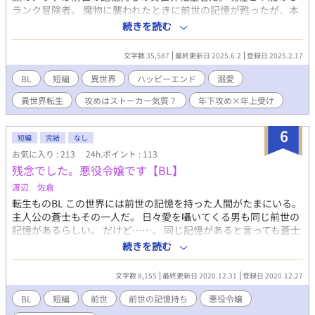
ランク冒険者。 魔物に襲われたときに前世の記憶が甦ったが、本
人は特にチートもなく平々凡々に過ごしていた。そんなある日、
続きを読む
年下２２歳の若きＳランク冒険者のアビスと一線を越える出来事
があり、そこで自分でも知らなかった今世の過去を知ることにな
文字数 35,587
最終更新日 2025.6.2
登録日 2025.2.17
り、事態は色々動き出す。 若干ストーカー気味なわんこ系年下冒
険者に溺愛される自己評価の低い無自覚美人の話。 ＊以前ショー
BL
短編
異世界
ハッピーエンド
溺愛
ト専用の枠で書いてましたが話数増えて収拾がつかなくなったの
異世界転生
攻めはストーカー気質？
年下攻め×年上受け
で短編枠を作って移動しました。 お手数おかけしますがよろしく
お願いいたします。 なお、プロローグ以降、途中まではショート
の投稿分をまるっと載せるのでそちらと重複します。ご注意下さ
6
短編
完結
なし
い。出来次第投稿する予定です。 こちらはＲ１８には＊印付けま
お気に入り : 213
24h.ポイント : 113
す。（でも忘れたらすみません）
残念でした。悪役令嬢です【BL】
渡辺 佐倉
転生ものBL この世界には前世の記憶を持った人間がたまにいる。
主人公の蒼士もその一人だ。 日々愛を囁いてくる男も同じ前世の
記憶があるらしい。 だけど……。 同じ記憶があると言っても蒼士
の前世は悪役令嬢だった。 エブリスタにも同じ内容で掲載中で
続きを読む
す。
文字数 8,155
最終更新日 2020.12.31
登録日 2020.12.27
BL
短編
前世
前世の記憶持ち
悪役令嬢