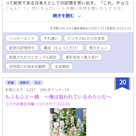
って前世である日本人としての記憶を思い出す。 「これ、チョコ
じゃん！！」 甘いチョコレートが無い今世を憂いたシエラは、
人々に広めようとショコラトリーをオープン。 「ショコラ伯爵」
続きを読む
の通り名で知られるようになるが、ショコラを口にするのは貴族
ばかり。 どうにか庶民にも広めたい！ それにはインパクトあるプ
文字数 145,334
最終更新日 2026.7.25
登録日 2022.2.14
ロモーションを考えないと…。 え、BL営業⁉︎……それだ！！ 女子
に大人気のイケメン騎士の協力を得るも、相手役はまさかのシエ
ハッピーエンド
すれ違い
ビジネスBLからの本気
ラ自身。 お互いの利害が一致したニセモノの「恋人」だったけ
前世の記憶持ち
魔法（ちょっとだけ）
焦れキュン
ど…あれ？何だろうこの気持ち。 え、ちょっと待って！距離近く
ない⁉︎ 溺愛系イケメン騎士（21）×チョコマニアの無自覚美人
総愛されだけどカップル固定
美形攻め×美人受け
（19） たまに魔法の描写がありますが、恋愛には関係ありませ
ん。 ☆23話「碧」あたりから少しずつ恋愛要素が入ってきます。
天然受けが攻めを翻弄
主従関係
初投稿です！お楽しみいただけますように(^^)
20
長編
連載中
R18
お気に入り : 1,227
24h.ポイント : 14
もふもふと一緒 〜俺は狙われているみたいだ〜
コプラ＠貧乏令嬢〜コミカライズ12/26