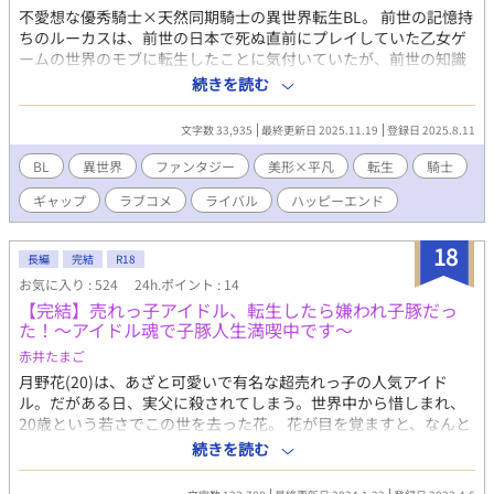
不愛想な優秀騎士×天然同期騎士の異世界転生BL。 前世の記憶持
ちのルーカスは、前世の日本で死ぬ直前にプレイしていた乙女ゲ
ームの世界のモブに転生したことに気付いていたが、前世の知識
を活かすこともなく、その世界の魔法に魅せられて魔法騎士にな
続きを読む
った。 魔法騎士学院時代にゲームの難関攻略対象であるジークハ
ルトと出会ったが、前世で攻略に苦労させられたことを逆恨みし
文字数 33,935
最終更新日 2025.11.19
登録日 2025.8.11
てジークハルトを一方的にライバル視していたが一度も勝てない
まま、お互い別の騎士団に配属になり数年が過ぎた。 そして突然
BL
異世界
ファンタジー
美形×平凡
転生
騎士
ジークハルトがルーカスの騎士団に移動してきたことから、「せ
ギャップ
ラブコメ
ライバル
ハッピーエンド
めてジークハルトの不愛想な表情を崩してみたい！乙女ゲームの
ときみたいにオレがジークハルトをたぶらかしてやる！」と頭が
悪すぎる作戦を決行することにしたのだが・・・ 誘い受けしたい
18
長編
完結
R18
のにうまくできないかわいらしい受と、それでも距離がどんどん
お気に入り : 524
24h.ポイント : 14
近づいていく優秀攻のお話です。 全２０話の短めのラブコメで
【完結】売れっ子アイドル、転生したら嫌われ子豚だっ
す。 漫画の単行本に換算すると全１巻くらいです。 さくさくお話
た！～アイドル魂で子豚人生満喫中です～
がすすむので読みやすいと思います。 私の好きを詰め込みまし
た、よろしくお願いします！ 性的表現がある回には※をつけま
赤井たまご
す。
月野花(20)は、あざと可愛いで有名な超売れっ子の人気アイド
ル。だがある日、実父に殺されてしまう。世界中から惜しまれ、
20歳という若さでこの世を去った花。 花が目を覚ますと、なんと
「獣人」が暮らする「テルース星」の豚獣人・フルール・コロネ
続きを読む
ット(14)に転生していた。しかも、前世の記憶を思い出したの
は、自分の結婚式の最中。お相手は、テルース星の四大国の内の