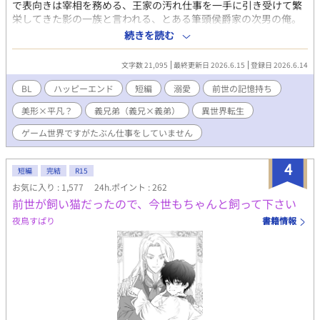
ド様(32)α …騎士団長、落ち着いた大人な男性、筋肉 ラズ
で表向きは宰相を務める、王家の汚れ仕事を一手に引き受けて繁
の前世の付き人 ◆トール、マリン(29)β …双子、クオーツ様と
栄してきた影の一族と言われる、とある筆頭侯爵家の次男の俺。
ラズの側近兼護衛兼愚痴聞き役 少しでもR-18展開のお話にはタイ
三歳の時に前世の記憶を思い出すというベタな展開を見せた俺だ
続きを読む
トルに※付けます。
が、生まれたときから平々凡々で記憶が甦っても特にチートがあ
ったわけでもなく、ひたすら努力をする日々。 両親や兄弟が顔面
文字数 21,095
最終更新日 2026.6.15
登録日 2026.6.14
偏差値が高い上に能力も桁違いに高くて目立ちまくり。 俺はそん
な家族の中で目立たず過ごす日々。 そんな俺にやたらと構う両親
BL
ハッピーエンド
短編
溺愛
前世の記憶持ち
や兄弟に戸惑いつつも平凡なりに穏やかに過ごしていたが…… 同
美形×平凡？
義兄弟（義兄×義弟）
異世界転生
性婚、妊娠出産ありの世界観。本作中にその描写はありません。
完結まで五、六話を予定してます。書き上がったら随時投稿予
ゲーム世界ですがたぶん仕事をしていません
定。 完結しました。読んでくださってありがとうございます。
4
短編
完結
R15
お気に入り : 1,577
24h.ポイント : 262
前世が飼い猫だったので、今世もちゃんと飼って下さい
夜鳥すぱり
書籍情報