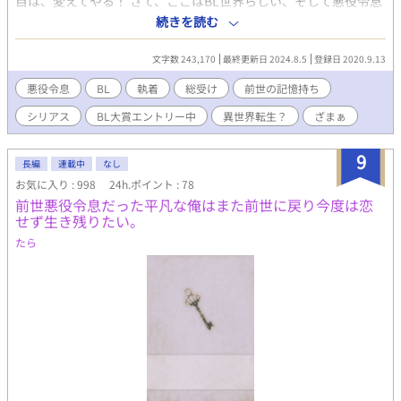
目は、変えてやる！ さて、ここはBL世界らしい、そして悪役令息
の俺！何とか無事に乗り切るには！？ ＊小説初心者ですが、2
続きを読む
冊同時に書いている為3冊イケるのでは？と、文才も表現力も無い
のに、無謀な事をしました。 ＊誤字脱字ありましたら、申し訳ご
文字数 243,170
最終更新日 2024.8.5
登録日 2020.9.13
ざいません！ ＊こちら、同時2冊のネタに悩んだ、ほんの隙間で
書いて行くつもりです。作者的に難しい内容なので、更新頻繁で
悪役令息
BL
執着
総受け
前世の記憶持ち
は無いかも…ただ、もし、もしも、面白そう！って思ってくれた
シリアス
BL大賞エントリー中
異世界転生？
ざまぁ
人いたら…頑張っちゃいます！！ ＊R 18あります！苦手な方は
ご注意を！ このストーリー、主人公女版でＴＬにしてみようかと
模索中です！ 2021年1月7日、友人、U様にイラスト描いてもらい
9
長編
連載中
なし
ました！！(*^◯^*) ありがとうございます！！
お気に入り : 998
24h.ポイント : 78
前世悪役令息だった平凡な俺はまた前世に戻り今度は恋
せず生き残りたい。
たら