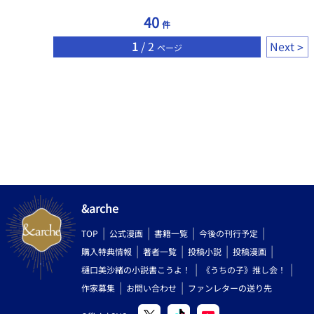
40
件
1
/ 2
Next
ページ
&arche
TOP
公式漫画
書籍一覧
今後の刊行予定
購入特典情報
著者一覧
投稿小説
投稿漫画
樋口美沙緒の小説書こうよ！
《うちの子》推し会！
作家募集
お問い合わせ
ファンレターの送り先