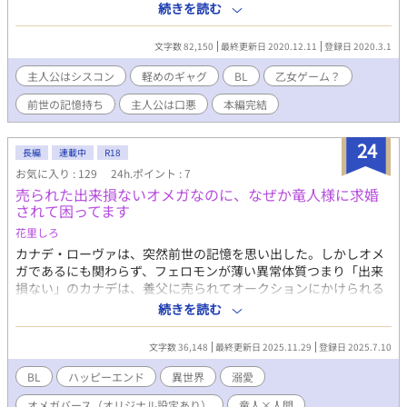
うなった？ シスコン主人公の話を書きたくパパッと思いついた事
続きを読む
を書きました。中身はスカスカです。ご容赦ください。 主人公は
口が悪いです。不快に思われるかもしれませんがご容赦くださ
文字数 82,150
最終更新日 2020.12.11
登録日 2020.3.1
い。 全５話。＋他視点と後日談を書こうと思ってます。 他視点に
R18指定の話が含まれます。本編は指定なしで話が読めます。な
主人公はシスコン
軽めのギャグ
BL
乙女ゲーム？
ので本編完結のちR指定変更します。
前世の記憶持ち
主人公は口悪
本編完結
24
長編
連載中
R18
お気に入り : 129
24h.ポイント : 7
売られた出来損ないオメガなのに、なぜか竜人様に求婚
されて困ってます
花里しろ
カナデ・ローヴァは、突然前世の記憶を思い出した。しかしオメ
ガであるにも関わらず、フェロモンが薄い異常体質つまり「出来
損ない」のカナデは、養父に売られてオークションにかけられる
寸前の状況。チート能力も持たないカナデは為す術なく竜人のレ
続きを読む
オンハルトに競り落とされてしまう。「出来損ない」の烙印を押
されたオメガは、貴族の玩具にされる運命だ。前世でも政略結婚
文字数 36,148
最終更新日 2025.11.29
登録日 2025.7.10
の相手から逃げ出した直後、車に轢かれたカナデは「またアルフ
ァ達にいいように扱われる人生か」と、色々と諦めてしまってい
BL
ハッピーエンド
異世界
溺愛
たが……どうやら事情は複雑なようで？ エブリスタでも掲載して
オメガバース（オリジナル設定あり）
竜人×人間