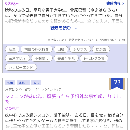
Q矢(Q.➽)
書籍情報
晩秋のある日。平凡な男子大学生、雪原巳智（ゆきはら みち）
は、かつて過去世で自分が生きていた村にやってきていた。自分
の記憶が本物だったのかを確かめるために。 全てを失い、周囲に
裏切られ、架橋工事の人柱として水神への供物にされた過去を持
続きを読む
つ"弥音（あまね）"の記憶を持つ巳智。 今では平穏な人生を送っ
ているのに、記憶があるばかりに人を信じる事ができない。そん
文字数 29,341
最終更新日 2023.6.16
登録日 2022.10.30
な巳智の傍には、幼い頃から弥音を支える幼馴染みの折原守人
（おりはら もりと）が何時も寄り添っていた。 守人と村を訪れた
転生
前世の記憶持ち
因縁
シリアス
幼馴染
後も、長年の葛藤に心の整理が付けられないまま日々を送る巳智
三角関係？
不憫受け
美形×平凡
身代わりの贄
の前に、伊澄 氷魚（いすみ ひお）という青年が現れる。彼は事あ
る毎に巳智に接近し、好意を伝えてくるのだが…。 弥音を哀れん
ハッピーエンド
だ水神（龍神）と、過去世で一夜を共にした初恋の相手。 神と人
に愛された一人の不遇な青年の心にはどちらの愛が届くのか。 日
23
本によく似た、とある場所での物語。 更新はゆっくり。
短編
連載中
なし
お気に入り : 672
24h.ポイント : 7
シスコンが妹の為に頑張ったら予想外な事が起こりまし
た
やの有麻
妹中心である超シスコン、御子柴明。 ある日、目を覚ませば自分
は妹とやってた乙女ゲームの世界に転生してる事に気付き、妹の
為に王太子を立派な国王になるよう奮闘したら・・・ な、何故こ