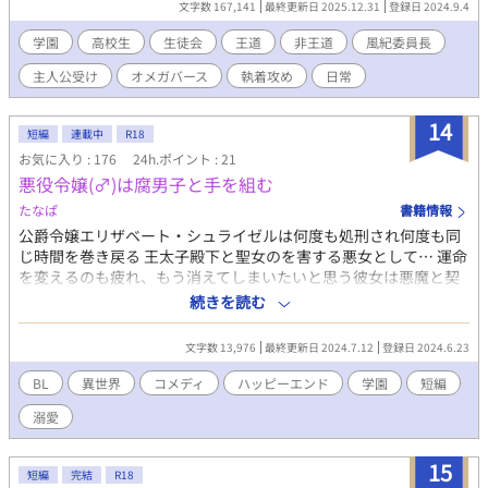
文字数 167,141
最終更新日 2025.12.31
登録日 2024.9.4
命以外との絡み有り 非王道主人公・面倒くさがり干物系一匹狼
（お一人様）Ω ワンコ書記α？ 忠犬（番犬・猛犬注意 非王道主
学園
高校生
生徒会
王道
非王道
風紀委員長
人公その２） 俺様生徒会長α 腹黒副会長Ω チャラ男会計α 双子庶
主人公受け
オメガバース
執着攻め
日常
務β ホスト系教師α 生徒会ＯＢ 王道主人公系転校生α 駄犬 爽や
かスポ根同級生α 巻き込まれクラス委員長β 魔王系風紀委員長α
狂犬 ポメ・チワワ系親衛隊 βとΩの群れ アンチ王道主人公？
14
短編
連載中
R18
駄犬 学園理事長α 駄犬 ムーンライトさんと同時連載
お気に入り : 176
24h.ポイント : 21
悪役令嬢(♂)は腐男子と手を組む
たなぱ
書籍情報
公爵令嬢エリザベート・シュライゼルは何度も処刑され何度も同
じ時間を巻き戻る 王太子殿下と聖女のを害する悪女として… 運命
を変えるのも疲れ、もう消えてしまいたいと思う彼女は悪魔と契
約する 望みは一つ、女で無くなること！ 男性器を手に入れ男と
続きを読む
して生まれ変わる悪役令嬢(♂)の運命はいかに 野郎としての最後
の悠々自適生活を夢見る悪役令嬢(♂)と暇つぶしに彼を愛でてく
文字数 13,976
最終更新日 2024.7.12
登録日 2024.6.23
る悪魔、その２人に出会ってしまった前世の記憶持ち腐男子くん
によるざまぁ含んでそうなゆるいお話 ※NL要素はほぼありません
BL
異世界
コメディ
ハッピーエンド
学園
短編
※他者も巻き込みほぼＢＬです ※悪役令嬢(♂)はちゃんと全身全
溺愛
霊野郎です
15
短編
完結
R18