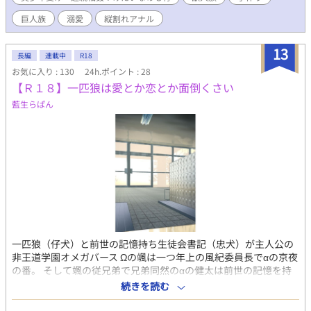
巨人族
溺愛
縦割れアナル
13
長編
連載中
R18
お気に入り : 130
24h.ポイント : 28
【Ｒ１８】一匹狼は愛とか恋とか面倒くさい
藍生らぱん
一匹狼（仔犬）と前世の記憶持ち生徒会書記（忠犬）が主人公の
非王道学園オメガバース Ωの颯は一つ年上の風紀委員長でαの京夜
の番。 そして颯の従兄弟で兄弟同然のαの健太は前世の記憶を持
っている。 二人のαに溺愛されつつも束縛を嫌う颯は今日も一人
続きを読む
で自由に学園を闊歩する。 健太は颯を見守りつつ、前世の記憶と
因縁の相手に翻弄される。 風紀委員長と一匹狼の固定cp 書記は本