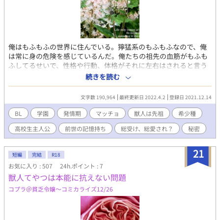
俺はもふもふの世界に住んでいる。獰猛系のもふもふなので、俺
は常に身の危険を感じているんだ。俺たちの祖先の血筋がもふも
ふしてるせいで、性格や行動、体格がそれに左右はされると言う
おまけつき。 俺がこの世界に違和感を持つのは前世の記憶のせい
続きを読む
だ。小さい頃は妙に動物的だと思っていたけど、姉に発情期が来
てトラウマになった。俺は発情期怖すぎてこっそり薬飲んでるん
文字数 190,964
最終更新日 2022.4.2
登録日 2021.12.14
だ。でも、俺につきまとう奴らが何か最近不穏なんだよな。俺の
発情期、待ってるみたいでさ。 違和感を感じながら学園生活をし
BL
学園
発情期
マッチョ
獣人は先祖
希少種
ている高2の雪弥は、発情期の不安を抱えながら、友人達に守られ
高校生主人公
前世の記憶持ち
総受け、総愛され？
秘密
つつも狙われて、毎日を過ごしている。雪弥には誰にも言ってな
い秘密がいくつかあって…。発情期が無事終わっても更なる問題
勃発で⁉︎ 希少種のせいもあって、美人過ぎるが、中身は案外男ら
21
短編
完結
R18
しい雪弥。美人に寄って来る有象無象のせいで表情筋が死んでる
お気に入り : 507
24h.ポイント : 7
雪弥が、発情期が終わった途端デレ甘に⁉︎周囲を翻弄する雪弥だ
獣人てやつは本能に抗えない問題
った。発情期やマーキングから逃れられない獣人を先祖に持つ俺
たちの青春学園物語。
コプラ＠貧乏令嬢〜コミカライズ12/26