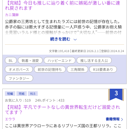
【完結】今日も推しに辿り着く前に嫉妬が激しい番に連
れ戻されます
カニ蒲鉾
公爵家の三男坊として生まれたラズには前世の記憶が存在した。
赤子の脳には膨大すぎる記憶量に一人戸惑う中、公爵家お抱え騎
士見習いラルド様との接触がきっかけで“大切な人”──前世の付
き人の記憶を思い出す。 それ以来、その人と同じ魂の持ち主ラル
続きを読む
ド様を陰日向からこっそり眺め観察する活動【推し活】に精を出
していた。 しかし、そんなラズには既に運命の番が存在する。 そ
文字数 195,418
最終更新日 2026.2.1
登録日 2024.8.24
れはこの国の絶対的権力者である国王陛下クオーツ様。 出会った
瞬間からロックオンされ過ごしてきた長い年月を経て、ラズの初
BL
執着・溺愛
ハッピーエンド
推し活する主人公
めての発情期が来ると同時に番契約を結んだ二人は正真正銘番同
オメガバース
前世の記憶持ち
三角関係
R18要素あり
士。が、それとこれとは話は別。 ラズのハッピー推し活ライフも
クオーツ様にバレれば即寝室へ強制送還。 満足に推し活をする
ファンタジー
為、毎日が戦いだった─── 「はぁラルド様…今日もかっこいい
ぃ〜っ」 「……ねぇラズ？お願いだから私以外の男に興奮しない
3
でよ。その目が他の男を映すのが気に入らない」 「クオーツうる
短編
完結
R15
さい。気が散るからあっち行って、しっしっ」 「はぁ…ラルド、
お気に入り : 519
24h.ポイント : 433
クビにしようかな」 「きぃぃっ権力の行使反対！！」 推しを眺め
【完結】平凡でチートなしの異世界転生だけど溺愛され
る推し活を生きがいとするラズと、自分だけを見ていてほしいク
てます？
オーツ様の一瞬即発奮闘ラブコメ。 ◆ラズ(22)Ω …推し活に忙
エウラ
書籍情報
しい王妃、前世の記憶あり ◆クオーツ様(29)α …国王陛下、見
た目爽やか中身激重愛情嫉妬の鬼 ラズの前世の婚約者 ◆ラル
ここは異世界アウローラにあるリブリーズ国の王都リリラ。ここ