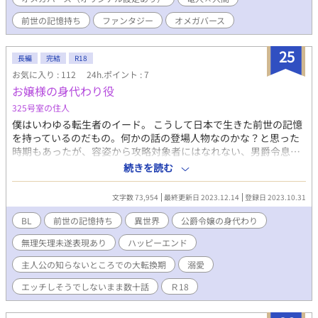
います
前世の記憶持ち
ファンタジー
オメガバース
25
長編
完結
R18
お気に入り : 112
24h.ポイント : 7
お嬢様の身代わり役
325号室の住人
僕はいわゆる転生者のイード。 こうして日本で生きた前世の記憶
を持っているのだもの。何かの話の登場人物なのかな？と思った
時期もあったが、容姿から攻略対象者にはなれない、男爵令息…
いや、貧乏男爵んちの子なので王都に行く用事もないし夜会にも
続きを読む
招待されない、って言うか着てく服もなければその費用も材料も
被服スキルもない。 そんな僕の18歳の誕生日、とうとう家が爵位
文字数 73,954
最終更新日 2023.12.14
登録日 2023.10.31
を失って平民になり、僕はとある公爵家で使用人として住み込み
で働くことになった。 仕事は当主一家の居住フロアのベッドメイ
BL
前世の記憶持ち
異世界
公爵令嬢の身代わり
キングだ。 １人で仕事をする初日のこと。僕は見てはいけないも
無理矢理未遂表現あり
ハッピーエンド
のを見てしまって…… ☆完結済み 長くなったので、短編→長編変
更しました（12/14）
主人公の知らないところでの大転換期
溺愛
エッチしそうでしないまま数十話
Ｒ18