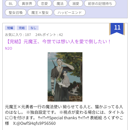
す。
BL
異世界
恋愛
魔法
溺愛
前世の記憶持ち
聖女召喚
魔王×聖女
ハッピーエンド
11
短編
完結
なし
お気に入り : 187
24h.ポイント : 42
【完結】元魔王、今世では想い人を愛で倒したい！
N2O
元魔王×元勇者一行の魔法使い 拗らせてる人と、猫かぶってる人
のはなし。 ※独自設定です。 ※視点が変わる場合には、タイトル
に◎を付けます。 𖤣𖥧𖥣𖡡𖥧𖤣Special thanks 𖤣𖥧𖥣𖡡𖥧𖤣 表紙絵 ろくずやこ
様 X:@OwfSHqfs9P56560