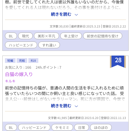
樹。前世で愛してくれた人は彼以外誰もいないのだから、今後僕
を愛してくれる人は現れないだろう。その事を裏付けるように、
その後付き合う人はみんな酷い人ばかりで…………。 攻めがクズ
続きを読む
でノンケです。 攻め・受け共に、以外とのキスや行為を仄めかす
表現があります。 元クズ後溺愛×前世の記憶持ち
文字数 30,030
最終更新日 2025.3.23
登録日 2025.2.22
BL
現代
美形×平凡
年上受け
前世の記憶持ち受け
ハッピーエンド
すれ違い
28
短編
完結
R18
お気に入り : 166
24h.ポイント : 7
白猫の嫁入り
キルキ
前世の記憶持ちの猫が、普通の人間の生活を手に入れるために頑
張っていたらいつの間にか飼い主と良い感じになっていた話。 受
主人公･･･前世はしがないサラリーマン。死に方が原因で、今世で
もトラウマが残っている。ある日神様に使命をくだされた結果、
続きを読む
ヒトの身体を手に入れるも、飼い主の大輝に対して"好き"としか
言えない縛りがついてしまう。 大輝･･･攻め。夏休み中の大学
文字数 41,985
最終更新日 2023.6.20
登録日 2022.11.13
生。いろいろびっくり仰天な主人公の面倒を献身的にしてくれ
る。優しくて顔が良くて女にモテる。
BL
ハッピーエンド
ケモミミ
日常
ほのぼの