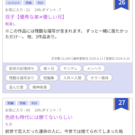
26
ｼｮｰﾄｼｮｰﾄ
完結
R18
お気に入り : 21
24h.ポイント : 7
双子【優秀な弟✕優しい兄】
暇潰し
※この作品には残酷な描写が含まれます。 ずっと一緒に居たかっ
ただけ…。 他、3作品あり。
文字数 10,589
最終更新日 2026.6.11
登録日 2026.4.20
前世の記憶持ち
弟×兄
ヤンデレ
メンヘラ
残酷な描写あり
短編集
人外×人間
ホラー風味
歪んだ愛
精神疾患
27
短編
完結
R18
お気に入り : 45
24h.ポイント : 7
色欲も時代には勝てないらしい
ちき
前世で恋人だった運命の人に、今世では捨てられてしまった祐