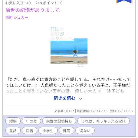
お気に入り : 49
24h.ポイント : 0
前世の記憶がありまして。
花町 シュガー
『ただ、真っ直ぐに貴方のことを愛してる。 それだけ……知って
てほしいだけ。』 人魚姫だったことを覚えている子と、王子様だ
ったことを覚えていない医者の話。 優しい大人 × 一途子ども
〈篠塚先生(シルウィズ) × 凛(リーシア)〉 -----------------------------
続きを読む
-------------- ※「それは、キラキラ光る宝箱」とは？ 花町が書いた
短編をまとめるタグです。 よろしければお手すきの際に覗いてみ
文字数 10,407
最終更新日 2023.2.13
登録日 2023.2.3
てください。
短編
年の差
前世の記憶持ち
それは、キラキラ光る宝箱
童話
医者
小学生
健気
切ない