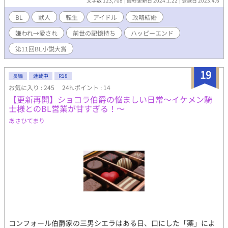
文字数 123,708
最終更新日 2024.1.22
登録日 2023.4.6
一つ「ベルヴァ王国」現国王・狼獣人のウルティムス・レイル・
ベルヴァ(26)だった。 初夜、フルールはウルティムスに「こんな
BL
獣人
転生
アイドル
政略結婚
ちんちくりん、俺様に相応しくない」と暴言を吐かれる。フルー
嫌われ→愛され
前世の記憶持ち
ハッピーエンド
ルは夫に蔑まれ、辛い結婚生活を送ることに……なることはなか
った。前世の花は、芸能界の荒波の中を生き抜いてきた猛者。や
第11回BL小説大賞
られっぱなしなどあり得ない！ 「そっちがその気なら僕も好きに
する」「僕、またアイドルになりまーす！」 子豚になっても、ア
19
イドル！歌って踊って、あざと可愛いフルールに、周囲はどんど
長編
連載中
R18
ん魅了されていく。そして、ついに夫・ウルティムスの心境にも
お気に入り : 245
24h.ポイント : 14
変化が… 。 アイドル魂で子豚人生満喫中！獣人アイドルコメデ
【更新再開】ショコラ伯爵の悩ましい日常〜イケメン騎
ィ、総受け 「子豚のぼくも可愛いじゃん！」 冷酷非道な俺様狼獣
士様とのBL営業が甘すぎる！〜
人×あざとポジティブのアイドル豚獣人 R18→※マーク 本編→完
あさひてまり
結済み 「最高スコア」 24h.5000越え ランキング(その他).66位
コンフォール伯爵家の三男シエラはある日、口にした「薬」によ