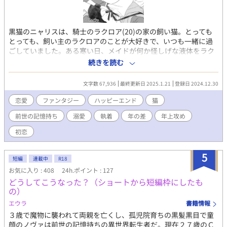
黒猫のニャリスは、騎士のラクロア(20)の家の飼い猫。とっても
とっても、飼い主のラクロアのことが大好きで、いつも一緒に過
ごしていました。ある寒い日、メイドが何か怪しげな液体をラク
ロアが飲むワインへ入れています。ニャリスは、ラクロアに飲ま
続きを読む
ないように訴えるが…… ◆いつもハート、エール、しおりをあり
がとうございます。冒頭暗いのに耐えて読んでくれてありがとう
文字数 67,936
最終更新日 2025.1.21
登録日 2024.12.30
ございました。いつもながら感謝です。 ◆お友達の花々緒さん
が、表紙絵描いて下さりました。可愛いニャリスと、悩ましげな
恋愛
ファンタジー
ハッピーエンド
猫
ラクロア様。 ◆これもいつか続きを書きたいです、猫の日にちょ
前世の記憶持ち
溺愛
執着
年の差
年上攻め
っとだけ続きを書いたのだけど、また直して投稿します。
初恋
5
短編
連載中
R18
お気に入り : 408
24h.ポイント : 127
どうしてこうなった？（ショートから短編枠にしたも
の）
エウラ
書籍情報
３歳で魔物に襲われて両親を亡くし、孤児院育ちの黒髪黒目で童
顔のノヴァは前世の記憶持ちの異世界転生者だ。現在２７歳のＣ