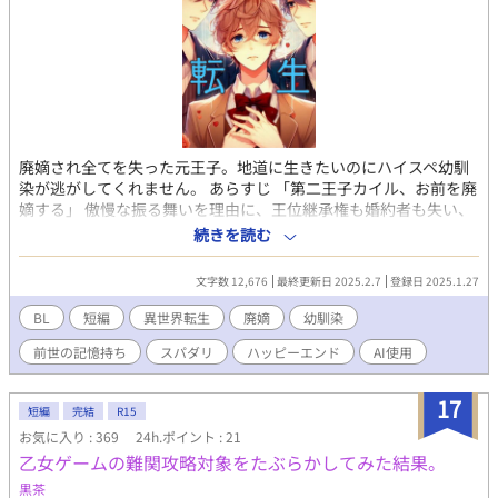
廃嫡され全てを失った元王子。地道に生きたいのにハイスペ幼馴
染が逃がしてくれません。 あらすじ 「第二王子カイル、お前を廃
嫡する」 傲慢な振る舞いを理由に、王位継承権も婚約者も失い、
国外追放されたカイル。 絶望の最中、彼に蘇ったのは「ブラック
続きを読む
企業で使い潰された前世の記憶」だった。 「もう二度と、他人任
せにはしない」 前世の反省を活かし、隣国の冒険者ギルドで雑用
文字数 12,676
最終更新日 2025.2.7
登録日 2025.1.27
係（清掃員）として地道にやり直そうとするカイル。しかし、そ
んな彼を追いかけてきたのは、隣国の貴族であり幼馴染のレオナ
BL
短編
異世界転生
廃嫡
幼馴染
ードだった。 「君がどんな立場になろうと、僕にとっては君は君
前世の記憶持ち
スパダリ
ハッピーエンド
AI使用
だ」 落ちぶれたカイルに変わらぬ愛を注ぎ、元婚約者の悪意ある
噂からも守り抜くレオナード。 すべてを失った元バカ王子が、社
畜根性と幼馴染の溺愛によって幸せを掴むまでの、再起と愛の物
17
短編
完結
R15
語。 全8話。
お気に入り : 369
24h.ポイント : 21
乙女ゲームの難関攻略対象をたぶらかしてみた結果。
黒茶