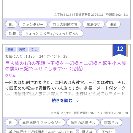
文字数 24,154
最終更新日 2026.3.1
登録日 2024.5.3
BL
ファンタジー
前世の記憶持ち
魔法使い
溺愛
執着
ちょっとコメディ/ちょっと切ない
12
長編
完結
なし
お気に入り : 1,195
24h.ポイント : 28
巨人族の1/3の花嫁〜王様を一妃様と二妃様と転生小人族
の僕の三妃で幸せにします〜〈完結〉
クリム
一回めは処刑された老臣、二回めは鬼教官、三回めは教師、そし
て四回めの転生は異世界で小人族ですか。身長一メート僕ターク
は、御信託で巨人族にお嫁入りです。王様はどう見ても三メート
ルはあります。妖精族のソニン様、獣人族のロキと一緒に王様に
続きを読む
なりたてのガリウス様を幸せにします。まず、王様のイチモツ、
入りますかね？ 三人分の前世の記憶と、豆知識、そして貪欲な知
文字数 343,995
最終更新日 2020.7.3
登録日 2020.3.20
識欲を満たすため、異世界王宮改革をしていく三妃タークの物
語。 ※はご高覧注意です。 『小説家になろう』にも同時連載。
BL
異世界転生ファンタジー
前世の記憶持ち
寝取られ
美少年受け・近親相姦？みたいなのも有
獣人族
子作り