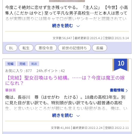
今度こそ絶対に恋せず生き残ってやる。 「主人公」 【今世】小高
隼人 (こだか はやと) 至って平凡な男子高校生…だと本人は思って
るが実際は周りには陽キャで口が悪いヤンキーだと認識されてい
る。 ラノベとか好きでいつも読んでいる。 口が悪いのは無自覚。
続きを読む
【前世】アベル・ダニエリック 俺様＆暴君で容姿も何もかも完
璧。 周囲から常に恐れられていながら影で崇拝されていた。 王国
文字数 56,647
最終更新日 2025.4.2
登録日 2021.9.14
では珍しい男でも産める体で、婚約相手を心の底から愛していた
が、同じ男でも産める体の平民の男にか掻っ攫われた。 最終的に
BL
転生
悪役令息
前世の記憶持ち
長編
やってもない罪を被せられて処刑。
10
短編
完結
R18
お気に入り : 877
24h.ポイント : 42
【完結】聖女召喚はもう結構。……は？今度は魔王の嫁
になれ？
華抹茶
書籍情報
俺は、長谷川 尊（はせがわ たける）。18歳の高校3年生。別
に見た目が言い訳でも、特別頭が良い訳でもない超普通の高校
生、と言いたいところだが親にも言えない秘密がある。 俺は、い
ろんな異世界で聖女召喚されまくっている。その理由は『魔王討
続きを読む
伐』。はいはい、今回も魔王討伐ですよね？…え？違う？は？な
んて？ 今回の召喚の理由は、魔王様のお嫁さんだった…。 ⚫︎R-18
文字数 41,866
最終更新日 2022.2.24
登録日 2022.2.11
です。エロが入るところは※印あります。 ⚫︎毎日8:00の1回更新で