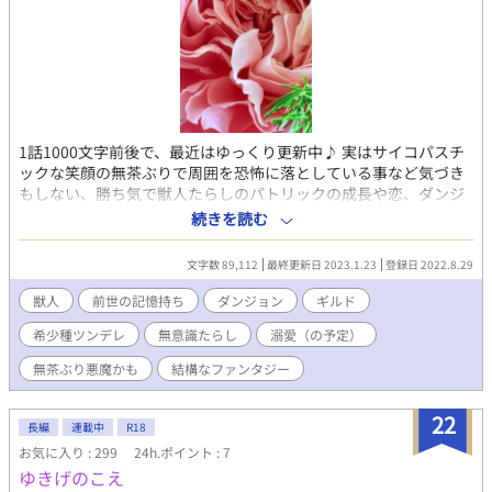
1話1000文字前後で、最近はゆっくり更新中♪ 実はサイコパスチ
ックな笑顔の無茶ぶりで周囲を恐怖に落としている事など気づき
もしない、勝ち気で獣人たらしのパトリックの成長や恋、ダンジ
ョンやモンスターの攻略がいっぱいの波瀾万丈な物語。 僕はパト
続きを読む
リック。ひとつ年上の昔馴染みのバートと特殊ギルド訓練所で特
訓中だ。 実は僕には誰にも言えない秘密があって、そのせいで僕
文字数 89,112
最終更新日 2023.1.23
登録日 2022.8.29
が変わってるって思われてるんだって気づいてる。でもそこそこ
上手くこの獣人の世界に溶け込んでいると思うんだけどね？ちょ
獣人
前世の記憶持ち
ダンジョン
ギルド
っと異世界にいた時の記憶を覚えてるってだけの話だから。 話の
希少種ツンデレ
無意識たらし
溺愛（の予定）
進行と共にカップリングする予定です。お相手はまだ決めてませ
ん笑
無茶ぶり悪魔かも
結構なファンタジー
22
長編
連載中
R18
お気に入り : 299
24h.ポイント : 7
ゆきげのこえ