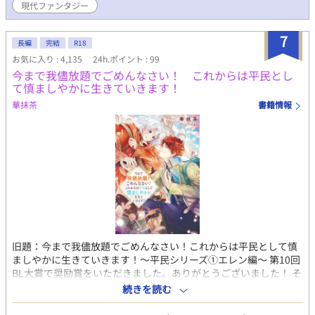
現代ファンタジー
7
長編
完結
R18
お気に入り : 4,135
24h.ポイント : 99
今まで我儘放題でごめんなさい！ これからは平民とし
て慎ましやかに生きていきます！
華抹茶
書籍情報
旧題：今まで我儘放題でごめんなさい！これからは平民として慎
ましやかに生きていきます！〜平民シリーズ①エレン編〜 第10回
BL大賞で奨励賞をいただきました。ありがとうございました！ そ
れを機に、書籍化＆レンタルとなりました。（2024.2.15～）
続きを読む
『平民シリーズ』としてシリーズ化しており、孫編のジェフリー
編まで続いています。 またこちらもよろしくお願いいたします。