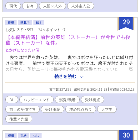
現代
甘々
人間×人外
人外主人公
29
長編
連載中
R18
お気に入り : 557
24h.ポイント : 7
【本編完結済】前世の英雄（ストーカー）が今世でも後
輩（ストーカー）な件。
とかげになりたい僕
表では世界を救った英雄。 裏ではボクを狂ったほどに縛り付
ける悪魔。 前世で魔王四天王だったボクは、魔王が討たれたそ
の日から、英雄ユーリに毎夜抱かれる愛玩機となっていた。 痛
いほどに押しつけられる愛、身勝手な感情、息苦しい生活。 だ
続きを読む
がユーリが死に、同時にボクにも死が訪れた。やっと解放された
のだ。 そんな記憶も今は前世の話。 大学三年生になった僕
文字数 337,839
最終更新日 2024.11.18
登録日 2024.3.18
は、ボロアパートに一人暮らしをし、アルバイト漬けになりなが
らも、毎日充実して生きていた。 そして運命の入学式の日。
BL
ハッピーエンド
溺愛/執着
受け視点
僕の目の前に現れたのは、同じく転生をしていたユーリ、その人
前世の記憶持ち
受け溺愛
攻め視点あり
大学生
だった―― この作品は小説家になろう、アルファポリスで連載
しています。 2024.5.15追記 その後の二人を不定期更新中。
後輩×先輩
30
短編
完結
なし