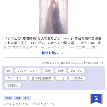
「男同士の“政略結婚”なんてありかよ……！」 夜会で婚約を破棄
された第三王子・ロイディ。すかさず公開求婚してきたのは、隣
国の“無能な王太子”ファールードだった。 ——この美しい俺が、
男相手に“嫁入り”だと？ 冗談じゃない！ 不本意ながら始まった
続きを読む
結婚生活。ところが夫は、無能どころかとんでもない策士だっ
た。外堀を埋め、逃げ道を塞ぎ、過保護なほど甘やかしてくる。
文字数 139,948
最終更新日 2026.8.3
登録日 2026.7.9
だが、甘やかされてばかりもいられない。 ロイディは婚約破棄の
屈辱を晴らすべく、策を練り始める。 こう見えて前世は起業家。
BL
ハッピーエンド
溺愛
執着
ほのぼの
その経験を生かし、嫁ぎ先にも利益をもたらしながら、自分を侮
ファンタジー
前世の記憶持ち
一途
溺愛攻め
った連中を経済でぶん殴れないかと考えたのだ。 そんな異様に沸
点の低い妻に、策士の夫も振り回されっぱなしで——！？ 無能を
不憫受け
装う策士な執着溺愛攻め×策士から逃げられない生意気ツンデレ
受け🌱 腹の探り合いといちゃつき多めの、デロ甘政略結婚BL。
2
長編
完結
R18
お気に入り : 2,465
24h.ポイント : 511