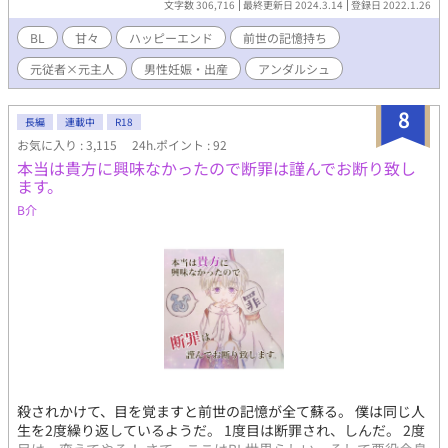
文字数 306,716
最終更新日 2024.3.14
登録日 2022.1.26
「エレン・フィンバー公爵令息！私クリストファー・ダウニー・
クリステンはお前との婚約を破棄する事をここに宣言する！」 学
BL
甘々
ハッピーエンド
前世の記憶持ち
園の卒業パーティーで、婚約者のクリストファー殿下に婚約破棄
元従者×元主人
男性妊娠・出産
アンダルシュ
を宣言されたエレン。そのショックで前世の記憶が蘇り……って
記憶が戻る前の俺って性格悪すぎ最低野郎じゃん！！ 「…………
クリス様。いいえ、クリストファー殿下。婚約破棄をお受けいた
8
長編
連載中
R18
します。今までご迷惑をおかけして申し訳ございませんでし
お気に入り : 3,115
24h.ポイント : 92
た。」 こうなったのは俺のせい。婚約破棄承ります！これからは
本当は貴方に興味なかったので断罪は謹んでお断り致し
反省して平民として慎ましやかに生きていきます！ ※番外編は以
ます。
前投稿した物を、書籍版と齟齬のないよう加筆・改稿したものを
掲載し直していきます。 また、リクエスト等あれば投げていただ
B介
ければ出来るだけ頑張りたいと思います！ 改稿していない番外編
は『旧・番外編』としてそのまま掲載してあります。 新しいエレ
ン達の物語を、今後ともよろしくお願いいたします！
殺されかけて、目を覚ますと前世の記憶が全て蘇る。 僕は同じ人
生を2度繰り返しているようだ。 1度目は断罪され、しんだ。 2度