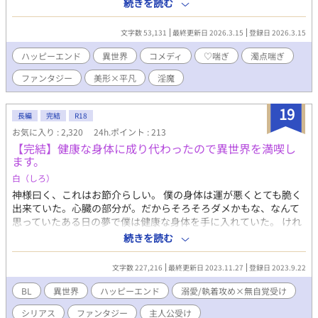
た目も平凡で、食事に関しては淫魔族ならある程度自由な使用が
続きを読む
許可される魅了魔法すら使えなかった。 精液摂取のためにいつ
も通っていた男娼の娼館で雇ってもらおうと頼むベリルだった
文字数 53,131
最終更新日 2026.3.15
登録日 2026.3.15
が、それも断られてしまう。途方に暮れていたところに娼館にか
かってきた1本の電話により、店からの紹介の男娼としてとある客
ハッピーエンド
異世界
コメディ
♡喘ぎ
濁点喘ぎ
の家へと行くことに。 客の家に向かうと、そこに住んでいたの
ファンタジー
美形×平凡
淫魔
は見惚れるほどの美青年。その青年――ユーインはベリルを見た
瞬間、訝し気な表情をする。断られることも覚悟していたが追い
返されることはなく、ベリルはユーインに一晩抱かれるのだっ
19
長編
完結
R18
た。 それからベリルは、ユーインの家に通い男娼として抱かれ
お気に入り : 2,320
24h.ポイント : 213
る日々をすごしていくうちに彼のことを好きになっていってしま
【完結】健康な身体に成り代わったので異世界を満喫し
う。 見た目が好みじゃなくても、いつかは自分を好きになって
ます。
もらえるように頑張ろう。そう思っていたある日、ユーインが娼
館に「ベリルとの契約を終わらせたい」と電話しているのを聞い
白（しろ）
てしまった。 ショックを受けたベリルはユーインに「オレのこ
神様曰く、これはお節介らしい。 僕の身体は運が悪くとても脆く
とを好きになって」と迫り、魅了魔法がかかるように願う。 し
出来ていた。心臓の部分が。だからそろそろダメかもな、なんて
かしこれまで魅了をかけられたことがないので、無理だろう。そ
思っていたある日の夢で僕は健康な身体を手に入れていた。 けれ
う諦めたベリルだったが、ユーインは恍惚とした表情でベリルを
どそれは僕の身体じゃなくて、まるで天使のように綺麗な顔をし
続きを読む
見つめるようになり――。 体質変化した平凡淫魔が客の男に恋
た人の身体だった。 どうせ夢だ、すぐに覚めると思っていたのに
をしててんやわんやする話。 成分表：♡喘ぎ 濁点喘ぎ 飲精
夢は覚めない。それどころか感じる全てがリアルで、もしかして
文字数 227,216
最終更新日 2023.11.27
登録日 2023.9.22
アナル舐め ※ゆるファンタジーな世界観。電話とか出てきます。
これは現実なのかもしれないと有り得ない考えに及んだとき、頭
に鈴の音が響いた。 「お節介を焼くことにした。なに心配するこ
BL
異世界
ハッピーエンド
溺愛/執着攻め×無自覚受け
とはない。ただ、成り代わるだけさ。お前が欲しくて堪らなかっ
シリアス
ファンタジー
主人公受け
た身体に」 神様らしき人の差配で、僕は僕じゃない人物として生