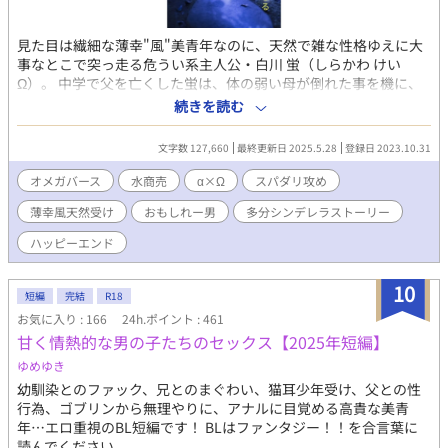
見た目は繊細な薄幸"風"美青年なのに、天然で雑な性格ゆえに大
事なとこで突っ走る危うい系主人公・白川 蛍（しらかわ けい
Ω）。 中学で父を亡くした蛍は、体の弱い母が倒れた事を機に、
経済的困窮を理由に高校進学を断念して製菓会社の工場に就職す
続きを読む
る事を決めた。青春を謳歌する同世代達を尻目に、大人ばかりの
職場で頑張る蛍。 だが勤続5年目のある日、不況による業績悪化
文字数 127,660
最終更新日 2025.5.28
登録日 2023.10.31
を理由とした人員削減の憂き目に遭ってしまう。しかし、落ち込
む暇もなく再就職先を探す日々が始まった。が、学歴とバース性
オメガバース
水商売
α×Ω
スパダリ攻め
を理由に、なかなか採用にならない。 （このままでは母子2人、
薄幸風天然受け
おもしれー男
多分シンデレラストーリー
食い詰めてしまう） 思い詰めた蛍は、とうとう目に止まった怪し
げな夜の店の募集広告に応募。面会で即採用となり働き始める
ハッピーエンド
が、そこは男性客が男性客を接待する高級クラブだった。 営業が
始まり、蛍はαのイケメンVIP客・羽黒の個室席に行くよう言われ
10
るのだが、部屋のドアを開けた途端に空腹と貧血で倒れてしま
短編
完結
R18
う。幸か不幸か、それを機に羽黒のお気に入りとなった蛍だった
お気に入り : 166
24h.ポイント : 461
が...。 ◆白川 蛍（しらかわ けい）20歳 Ω 受け 色素薄い系。天然
甘く情熱的な男の子たちのセックス【2025年短編】
ウェーブの茶髪、茶目。 容姿は母親似の線の細い美形。しかし性
ゆめゆき
格は何かと大雑把だった父親似。 ただ、基本的には良い子なの
で、母を支えなければとの責任感から突っ走りがち。 ◆羽黒 慧生
幼馴染とのファック、兄とのまぐわい、猫耳少年受け、父との性
（はぐろ さとき）28歳 α 攻め 黒髪黒目長身筋肉質、眉目秀麗にし
行為、ゴブリンから無理やりに、アナルに目覚める高貴な美青
て性格は温和で優しくスーツが超絶似合うという、おおかたの女
年…エロ重視のBL短編です！ BLはファンタジー！！を合言葉に
子とオメガが大好物な物件。誰にでも人当たりが良いのだが、実
読んでください。