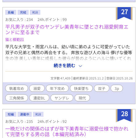
調整と文章校正 ・タイトル案、概要案など ◾️各話リスト １ 召
喚された美青年 ２ 世話焼きモブ青年と健気ヒーラー ３ 密
27
長編
完結
R18
着イベント連発 ４ 星空の下、初めてのキス ５ 勇者一行、
お気に入り : 234
24h.ポイント : 99
来村 ６ モブ、勇者に喧嘩を売る ７ 絶望、それでも立て
平凡男子が双子のヤンデレ美青年に墜とされ溺愛飼育エ
８ 愛でぶっ倒す勇者戦 ９ お前しか見えてねえ １０ 手を
ンドに至るまで
繋いで、世界へ
猫と模範囚
平凡な大学生・雨宮ハルは、幼い頃に弟のように可愛がっていた
双子の兄弟と偶然の再会をする。 奔放な遊び人の海斗 儚げな優等
生の涼 美しい青年に成長した彼らが昔のようにハルに懐いてくれ
るのが嬉しかった。 しかし、ハルは気づいていない。二人の想い
続きを読む
がいつしか甘く危うい執着に変わっていたことに。 双子の美青年
たちとの禁断の夜、許されない快楽の果てにハルが辿り着くの
文字数 47,409
最終更新日 2025.11.2
登録日 2025.10.26
は…… ※攻め二人(双子)、受け一人のベッドシーンがあります。
執着攻め
溺愛
年下攻め
快楽墜ち
双子
3p
三角関係
濃密BL
ヤンデレ
現代
28
短編
連載中
R18
お気に入り : 235
24h.ポイント : 92
一晩だけの関係のはずが年下美青年に溺愛仕様で抱かれ
て完墜ちする男の話（本編完結済み）