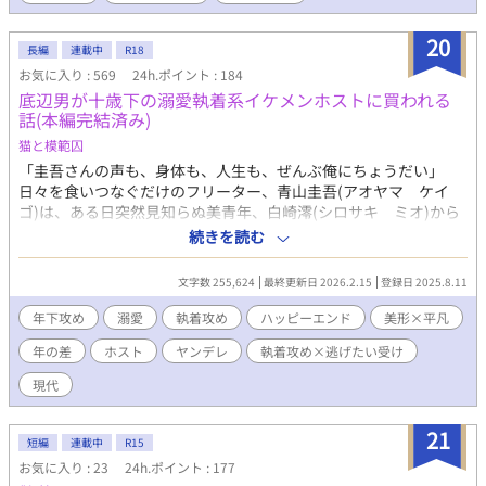
きることになった。 これは健康な身体を手に入れた僕が、好きな
ように生きていくお話。 本編は三人称です。 R−18に該当するペ
20
長編
連載中
R18
ージには※を付けます。 毎日20時更新 登場人物 ラファエル・ロ
お気に入り : 569
24h.ポイント : 184
ーデン 金髪青眼の美青年。無邪気であどけなくもあるが無鉄砲で
底辺男が十歳下の溺愛執着系イケメンホストに買われる
好奇心旺盛。 ある日人が変わったように活発になったことで親し
話(本編完結済み)
い人たちを戸惑わせた。今では受け入れられている。 首筋で脈を
取るのがクセ。 アルフレッド 茶髪に赤目の迫力ある男前苦労人。
猫と模範囚
ラファエルの友人であり相棒。 剣の腕が立ち騎士団への入団を強
「圭吾さんの声も、身体も、人生も、ぜんぶ俺にちょうだい」
く望まれていたが縛り付けられるのを嫌う性格な為断った。 神様
日々を食いつなぐだけのフリーター、青山圭吾(アオヤマ ケイ
ガラが悪い大男。
ゴ)は、ある日突然見知らぬ美青年、白崎澪(シロサキ ミオ)から
愛人契約を持ちかけられる。 昼間は名門大学の優等生、夜はホス
続きを読む
トクラブで荒稼ぎする澪には、どこか危うい魅力があった。澪は
周到に、ときに無邪気に、青山君に過剰ともいえる愛を注ぐ。 な
文字数 255,624
最終更新日 2026.2.15
登録日 2025.8.11
ぜこんなに執着されるのかわからない。いつしか青山君は、澪の
策略混じりの愛情と支配から抜け出せなくなる。 猫を被った可愛
年下攻め
溺愛
執着攻め
ハッピーエンド
美形×平凡
い執着攻めからはじまり、後半から愛と執着激重なヤンデレ攻
年の差
ホスト
ヤンデレ
執着攻め×逃げたい受け
め。 ※とくに物語の中盤以降は猫被りをやめたヤンデレ執着攻め
のハードな溺愛と支配、受けの快楽堕ち描写が濃厚です。ターニ
現代
ングポイントは第17話です。 【本編完結済み】その後の二人の短
編を不定期連載します。 (※長くてすみませんが、お伝えしたいこ
21
と) 作中の性描写はポルノ的な目的ではなく、そんなやり方でしか
短編
連載中
R15
愛情にアプローチできないキャラクターの歪みと傷を表現するた
お気に入り : 23
24h.ポイント : 177
めに書きました。 暴力を美化したり肯定したりする意図はありま