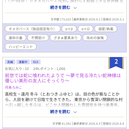
(？)←NEW！ ※オメガバース 性別に関わらず結婚できる世界線 五
年前、大学生だった岡本静也（β）は、インターンに入った会社
続きを読む
で、αの三塚 亮に一目惚れされ、猛烈なアプローチを受けた。 異
性愛者であり遠恋の彼女も居た静也は、それを理由に三塚の告白
文字数 175,025
最終更新日 2026.8.2
登録日 2026.5.1
を断り続けたが、ある時三塚に酒に酔わされ、抱かれてしまう。
既成事実を作る事に成功した三塚は、強引に静也を略奪、結婚。
オメガバース（独自設定有り）
α×β
α×Ω
溺愛/執着
しかし熱愛は続かず、三塚は愛人を囲い始める。しかも相手はΩ
運命の番
不憫受け
ざまぁ要素あり
攻めの後悔
で、三塚と番になって子どもを産む事を望んでいた。 バース法に
より、婚姻外の番契約は禁止されている。可愛い愛人の願いを叶
ハッピーエンド
える為には、まず静也と離婚しなくてはならない。 そうして結婚
生活が五年目に入ったある夜、三塚は静也に離婚を切り出す。 愛
2
人に目が眩む三塚は、この先で自分を待つ恐ろしい運命など、想
長編
連載中
R18
像すらできずにいたが……。 手段を選ばず生きてきた傲慢浮気
お気に入り : 10
24h.ポイント : 1,066
男・三塚の末路とは。 そして捨てられた静也の、意外な未来と
前世では蛇に喰われたようで ～夢で見る冷たい蛇神様は
は。 ※お詫び 17話のラスト、三年ではなく五年の間違いです！明
優しい美形の友人にそっくり～
らかなうっかりミスです！ お詫びして訂正いたしますm(_ _)m
月条ろみこ
高校生・遠月 冬斗（とおつき ふゆと）は、目の色が紫なことか
ら、人目を避けて日陰で生きてきた。 東京から雪深い閉鎖的な村
へ引っ越した冬斗は、どこか人間離れした雰囲気を持つ美青年、
椿 一葉（つばき かずは）と出会う。 一葉は誰にでも優しく穏やか
続きを読む
だが、誰とも深いつながりを持たない。そんな彼は、村で老若男
女問わず特別視されている。 そして、一葉はなぜか冬斗にだけ異
文字数 41,382
最終更新日 2026.8.9
登録日 2026.8.8
様なほど優しく接する。 一葉と出会ってから、冬斗が繰り返し見