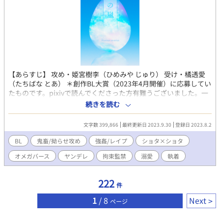
他サイトへも重複投稿しています。
【あらすじ】 攻め・姫宮樹李（ひめみや じゅり） 受け・橘透愛
（たちばな とあ） ＊創作BL大賞（2023年4月開催）に応募してい
たものです。pixivで読んでくださった方有難うございました。一
言感想、長文感想どちらも嬉しいです✨ 橘同担拒否の拗らせ陰キ
続きを読む
ャα（人気者の耽美系美青年）×姫宮に人生狂わされた陽キャ
Ω（見た目派手なカッコ可愛い系イケメン） 「君を、あの夏に閉
文字数 399,866
最終更新日 2023.9.30
登録日 2023.8.2
じ込められたらよかったのに……」 大学1年生の橘透愛は、大学
入学を機に髪を明るく染め、Ωであることをひた隠しにしながら
BL
鬼畜/拗らせ攻め
強姦/レイプ
ショタ×ショタ
生活していた。 なにしろ透愛の「番」かつ「夫」であるαは、同
オメガバース
ヤンデレ
拘束監禁
溺愛
執着
じ大学に通っているαの青年、姫宮樹李だったからだ。 大手会社
の社長の息子でもある姫宮は、傲慢なαとは程遠く、眉目秀麗、文
武両道、温厚堅実を絵に描いたような男であり、常に取り巻きに
222
件
囲まれている大学内の人気者だった。 けれども透愛は知ってい
た。あの男の本性を。 二人の関係は7年前までにさかのぼる。 小
1
/ 8
Next
ページ
学6年生の夏、透愛は自分が未分化Ω（突然Ωへと変貌する特異体
質を持ったβ）であることを知り、校内でヒートを起こしてしまっ