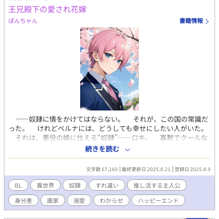
王兄殿下の愛され花嫁
ぽんちゃん
書籍情報
――奴隷に情をかけてはならない。 それが、この国の常識だ
った。 けれどベルナには、どうしても幸せにしたい人がいた。
それは、悪役の娘に仕える“奴隷”――ロキ。 寡黙でクールな
ワイルド系イケメン。 彼は、ベルナの“推し”だった。 だが、
続きを読む
この国で奴隷に人間らしい扱いをすることは、許されない。 そ
こでベルナは画家として巨万の富を得て、グロリアーナの婚約者
文字数 67,160
最終更新日 2025.8.21
登録日 2025.8.9
に選ばれる。 そして傲慢な貴族になりきるベルナは、様々な手
を使ってロキを甘やかすことにした。 「君が一流品を身につけて
BL
異世界
奴隷
すれ違い
推し活する主人公
いなければ、グロリアーナ様が周りから舐められるだろう！」
身分差
画家
溺愛
わからせ
ハッピーエンド
（安心して！ お友達の分の服も買ってるよ！） 「食事はきちん
と摂っているのか？ グロリアーナ様を守るためにも、食事は三