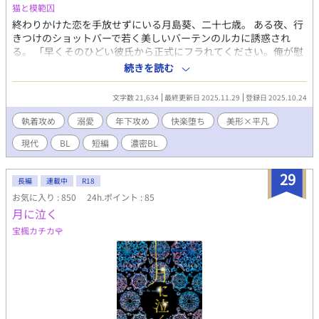
猫と模範囚
終わりかけた恋を手放せずにいる月島葵、二十七歳。 ある夜、行
きつけのショットバーで若く美しいバーテンのルカに誘惑され
る。 「早くそのひどい彼氏から正式にフラれてください。俺が慰
めてあげる」 ただ失恋の痛みを紛らわすためにルカに縋ったつも
続きを読む
りだった。 ルカが胸に秘めていた危うい執着に気づかぬまま、彼
に身を委ねてしまった月島君は…… （本編完結済み）ルカ視点の
文字数 21,634
最終更新日 2025.11.29
登録日 2025.10.24
続編などを不定期に載せます。
執着攻め
溺愛
年下攻め
快楽堕ち
美形×平凡
現代
BL
短編
濃密BL
29
長編
連載中
R18
お気に入り : 850
24h.ポイント : 85
月に泣く
宝楓カチカ🌹