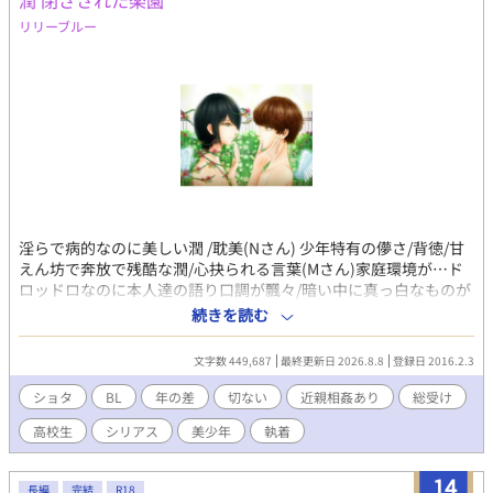
潤 閉ざされた楽園
リリーブルー
淫らで病的なのに美しい潤 /耽美(Nさん) 少年特有の儚さ/背徳/甘
えん坊で奔放で残酷な潤/心抉られる言葉(Mさん)家庭環境が…ド
ロッドロなのに本人達の語り口調が飄々/暗い中に真っ白なものが
あるイメージ(HMさん)エロいのに切なくて救いようがなくてムズ
続きを読む
ムズして ずっと自分の中で尾を引くような感覚(Gさん) 謎の美少
年の家に遊びに行った瑶は妖しい家族に誘惑され。 耽美で切ない
文字数 449,687
最終更新日 2026.8.8
登録日 2016.2.3
BL小説/R１８/不憫/叔父×甥/兄弟/近親/禁断/官能/シリアス/鬼
畜/SM/支配/拘束/調教/玩具/スカトロ/鞭/複数/撮影/痴漢/自慰/溺
ショタ
BL
年の差
切ない
近親相姦あり
総受け
愛/淫乱/総受け/年の差/3P/過去有り/覗き/マゾ/ドS/ヤンデレ/義
高校生
シリアス
美少年
執着
父/義兄弟/従兄弟/美少年/美青年/美中年/エロ/親子/中年×少年/父
息子/ショタ/強姦 セクシャルアビューズと家族関係に問題があり
複雑性PTSDの子が、問題も症状も認識できず状況から抜け出せな
14
長編
完結
R18