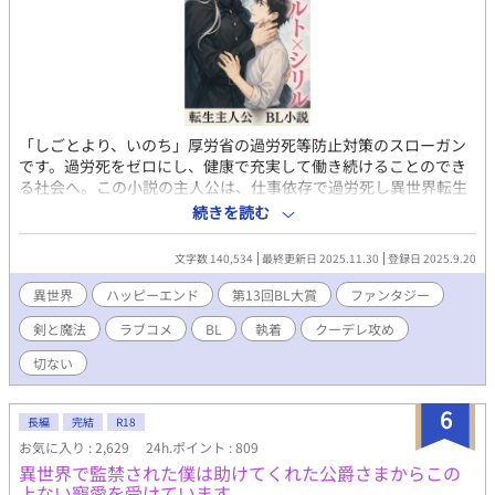
「しごとより、いのち」厚労省の過労死等防止対策のスローガン
です。過労死をゼロにし、健康で充実して働き続けることのでき
る社会へ。この小説の主人公は、仕事依存で過労死し異世界転生
します。 仕事依存だった主人公（20代社畜）は、過労で倒れた
続きを読む
拍子に異世界へ転生。目を覚ますと、そこは剣と魔法の世界
——。愛読していた小説のラスボス貴族、すなわち原作主人公の
文字数 140,534
最終更新日 2025.11.30
登録日 2025.9.20
宿敵（ライバル）レオナルト公爵に仕える側近の美青年貴族・シ
リル（20代）になっていた！ 原作小説では悪役のレオナルト公
異世界
ハッピーエンド
第13回BL大賞
ファンタジー
爵。でも主人公はレオナルトに感情移入して読んでおり彼が推し
剣と魔法
ラブコメ
BL
執着
クーデレ攻め
だった！ なので嬉しい！ だが問題は、そのラスボス貴族・レ
オナルト公爵（30代）が、物語の中では原作主人公にとっての宿
切ない
敵ゆえに、原作小説では彼の冷酷な策略によって国家間の戦争へ
と突き進み、最終的にレオナルトと側近のシリルは処刑される運
6
命だったことだ。 「俺、このままだと死ぬやつじゃん……」 死
長編
完結
R18
を回避するために、主人公、すなわち転生先の新しいシリルは、
お気に入り : 2,629
24h.ポイント : 809
レオナルト公爵の信頼を得て歴史を変えようと決意。しかし、レ
異世界で監禁された僕は助けてくれた公爵さまからこの
オナルトは原作とは違い、どこか寂しげで孤独を抱えている様
上ない寵愛を受けています