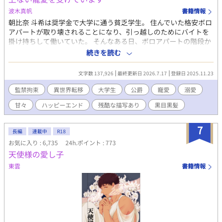
子。さらに、主人公が意外な才覚を発揮するたびに、公爵の態度
波木真帆
書籍情報
が甘くなり、なぜか距離が近くなっていく。主人公は気づく。レ
オナルト公爵が悪に染まる原因は、彼の孤独と裏切られ続けた過
朝比奈 斗希は奨学金で大学に通う貧乏学生。 住んでいた格安ボロ
去にあるのではないかと。そして彼を救おうと奔走するが、それ
アパートが取り壊されることになり、引っ越しのためにバイトを
は同時に、公爵からの執着を招くことになり——！？ 原作主人
掛け持ちして働いていた。 そんなある日、ボロアパートの階段か
公ラセル王太子も出てきて話は複雑に！ 見どころ ・転生 ・主
ら落ち、気づいたら深い森の中にいた。 猟銃を持った男に狙わ
続きを読む
従 ・推しである原作悪役に溺愛される ・前世の経験と知識を活
れ、男の家で監禁されることに。 絶体絶命の中、助け出してくれ
かす ・政治的な駆け引きとバトル要素（少し） ・ダークヒーロー
た人がいて…… 異世界からやってきた何も状況がわからない美青
文字数 137,926
最終更新日 2026.7.17
登録日 2025.11.23
（攻め）の変化（冷酷な公爵が愛を知り、主人公に執着・溺愛す
年大学生と、彼をひとめ見て美しさに魅了された公爵さまの甘い
る過程） ・黒猫もふもふ 番外編では。 ・もふもふ獣人化 ・切な
ラブストーリー。 そこまでは長くならない予定です。 R18には※
監禁拘束
異世界転移
大学生
公爵
寵愛
溺愛
い裏側 ・少年時代 などなど 最初は、推しの信頼を得るために、
つけます。
甘々
ハッピーエンド
残酷な描写あり
黒目黒髪
ほのぼの日常スローライフ、かわいい黒猫が出てきます。中盤に
バトルがあって、解決、という流れ。後日譚は、ほのぼのに戻る
かも。本編は完結しましたが、後日譚や番外編、ifルートなど、
7
長編
連載中
R18
続々更新中。
お気に入り : 6,735
24h.ポイント : 773
天使様の愛し子
東雲
書籍情報