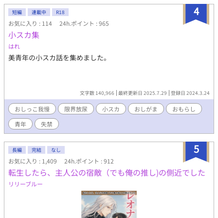
イドルの片鱗が出てくるのは11 話目から
4
短編
連載中
R18
お気に入り : 114
24h.ポイント : 965
小スカ集
はれ
美青年の小スカ話を集めました。
文字数 140,966
最終更新日 2025.7.29
登録日 2024.3.24
おしっこ我慢
限界放尿
小スカ
おしがま
おもらし
青年
失禁
5
長編
完結
なし
お気に入り : 1,409
24h.ポイント : 912
転生したら、主人公の宿敵（でも俺の推し)の側近でした
リリーブルー