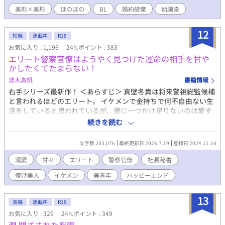
美形×美形
ほのぼの
BL
婚約破棄
幼馴染
12
短編
連載中
R18
お気に入り : 1,196
24h.ポイント : 383
エリート警察官僚はようやく見つけた運命の相手を甘や
かしたくてたまらない！
波木真帆
書籍情報
右手シリーズ最新作！ ＜あらすじ＞ 真壁冬貴は将来警視総監候補
と言われるほどのエリート。 イケメンで金持ちで何不自由ない生
活をしていると思われているが、彼に一つだけ足りないのは愛す
る存在。高校・大学時代の友人たちが最愛たちと幸せな生活をし
続きを読む
ているのが羨ましくて仕方がない。自分にもいつかそんな相手と
出会えるはずと期待しつつももう40歳。半ば諦めかけていたのだ
文字数 203,076
最終更新日 2026.7.19
登録日 2024.11.16
が、ある事件で出会った久代要を見た瞬間、今まで感じたことの
ない感情が湧き上がる。 彼が運命の相手だと悟った冬貴は必死で
溺愛
甘々
エリート
警察官僚
社長秘書
彼を囲い込む。 イケメンエリート警察官僚と儚げな社長秘書のイ
儚げ美人
イケメン
美青年
ハッピーエンド
チャラブハッピーエンド小説です。 シリーズものですが単体でも
お楽しみにいただけます。 R18には※つけます。
13
長編
連載中
R18
お気に入り : 329
24h.ポイント : 349