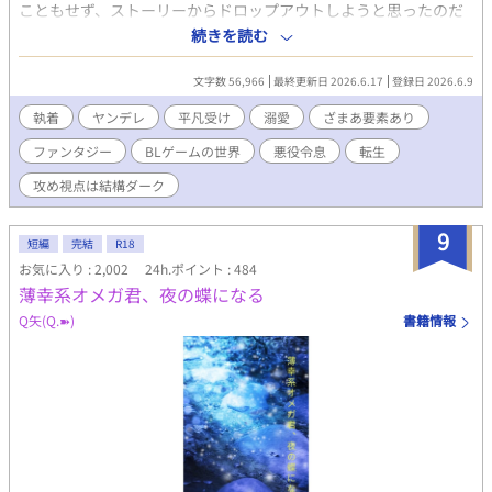
こともせず、ストーリーからドロップアウトしようと思ったのだ
が、何故か儚げな美青年になるはずの＜リアン＞がやたらとデカ
続きを読む
く──……？ 元BLゲーム総受けの主人公（のちにやたらデカくな
ってしまった執着＆ヤンデレ系のイケメン）✕ 元ぽっちゃり悪
文字数 56,966
最終更新日 2026.6.17
登録日 2026.6.9
役令息（のちに普通体型、平凡マイペース男） 主人公視点は、ど
ちらかというとギャクテイストですが、攻め視点はダーク路線な
執着
ヤンデレ
平凡受け
溺愛
ざまあ要素あり
ので、スカッとハッピーエンドがお好みの方は主人公視点でどう
ファンタジー
BLゲームの世界
悪役令息
転生
かページを閉じて下さいεミ(o_□_)o
攻め視点は結構ダーク
9
短編
完結
R18
お気に入り : 2,002
24h.ポイント : 484
薄幸系オメガ君、夜の蝶になる
Q矢(Q.➽)
書籍情報