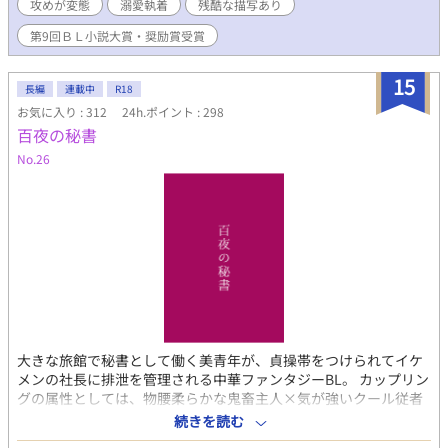
攻めが変態
溺愛執着
残酷な描写あり
たザフィーアに民から浴びせられる言葉は冷たい。「死ね！ 悪
魔！」「くらえろくでなし！ 天誅！」「消えろ！」「くたば
第9回ＢＬ小説大賞・奨励賞受賞
れ！ 化け物！」民衆から石を投げられ、失意のままた王都をあ
とにするザフィーア。 国境で神子の刺客に襲われたザフィーアは
15
「剣《そんなもの》を使う必要はないよ、僕は一人で死ねるか
長編
連載中
R18
ら……」崖に身を投げ自ら死を選ぶのだった…………。 婚約破
お気に入り : 312
24h.ポイント : 298
棄、美青年×美少年、溺愛執着、執着攻め、ハッピーエンド。 ＊
百夜の秘書
→性的な描写有り、＊＊＊→性行為の描写有り。 ムーンライトノ
No.26
ベルズ、pixiv、カクヨムにも投稿しております。 ムーンライトノ
ベルズBL、日間ランキン1位。アルファポリス、BLランキング1
位、HOTランキング4位に入った作品です。 「Copyright（C）
2020-九十九沢まほろ」 ※第9回ＢＬ小説大賞で奨励賞を受賞しま
した。応援してくださった皆様のおかげですありがとうございま
す。m(_ _)m ※後日譚追加いたしました。2025年1月24日 ※表紙
イラストは猫様からお借りしています。
大きな旅館で秘書として働く美青年が、貞操帯をつけられてイケ
メンの社長に排泄を管理される中華ファンタジーBL。 カップリン
グの属性としては、物腰柔らかな鬼畜主人×気が強いクール従者
です。 基本、美青年がおトイレ（小）を我慢させられているだけ
続きを読む
の性癖小説です。