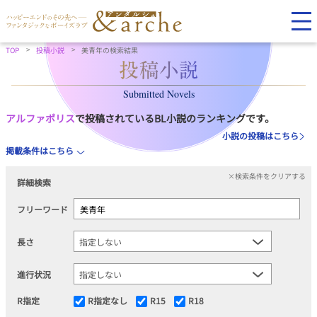
TOP
投稿小説
美青年の検索結果
Submitted Novels
アルファポリス
で投稿されているBL小説のランキングです。
小説の投稿はこちら
掲載条件はこちら
×検索条件をクリアする
詳細検索
フリーワード
長さ
進行状況
R指定
R指定なし
R15
R18