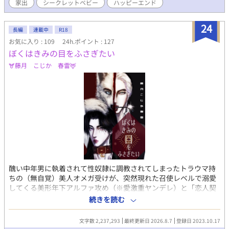
家出
シークレットベビー
ハッピーエンド
イ。 翌日にフレイが馬乗りになって誘惑し、ようやく身も心も
ひとつになった。 順調に愛を育んでいた。 そう思っていたの
だが、半年後。 義父のとある発言により、ふたりは愛のない典
24
長編
連載中
R18
型的な政略結婚だったことを知ってしまう。 ショックを受ける
お気に入り : 109
24h.ポイント : 127
フレイ。 そこにヴァレリオの元婚約者も現れて――！？ ヴァ
ぼくはきみの目をふさぎたい
レリオには好きな人と結ばれてほしいと願うフレイは、身を引く
ことにしたのだが……。 美形のレジェンド（42） × 一途な
🫎藤月 こじか 春雷🦌
可愛い系美青年（18） 女性も登場しますが、恋愛には発展しま
せん。 ※ R-18 ※はイチャイチャ回なので、苦手な方は飛ば
してくださって大丈夫です(`･ω･´)ゞ
醜い中年男に執着されて性奴隷に調教されてしまったトラウマ持
ちの（無自覚）美人オメガ受けが、突然現れた召使レベルで溺愛
してくる美形年下アルファ攻め（※愛激重ヤンデレ）と「恋人契
約」を結び、地獄から天国くらい180度変わった環境でとにかく
続きを読む
結婚を迫られて（ひとまず）「婚姻契約」を結ぶ、改変オメガバ
ースBL。 主に敬語の癇癪もち執着ドＳ作家アルファ×健気儚げ、
文字数 2,237,293
最終更新日 2026.8.7
登録日 2023.10.17
でも芯強めで実はプライド高め、理屈っぽい卑屈ドＭオメガ（※