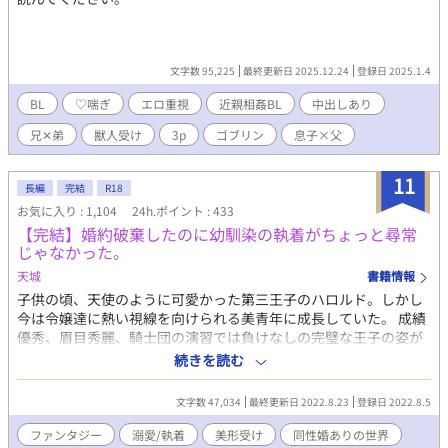
は好みが超絶うるっさい。何かとおもしれー男が好き。 ※ オメガ
バース独自設定ややアリ
文字数 95,225
最終更新日 2025.12.24
登録日 2025.1.4
BL
♡喘ぎ
エロ重視
近親相姦BL
中出しあり
兄✕弟
獣人受け
3p
ゴブリン
息子×父
11
長編
完結
R18
お気に入り : 1,104
24h.ポイント : 433
【完結】婚約破棄したのに幼馴染の執着がちょっと尋常
じゃなかった。
天城
書籍情報
子供の頃、天使のように可愛かった第三王子のハロルド。しかし
今は令嬢達に熱い視線を向けられる美青年に成長していた。 成績
優秀、眉目秀麗、騎士団の演習では負けなしの完璧な王子の姿が
今のハロルドの現実だった。 まだ少女のように可愛かったころに
続きを読む
求婚され、婚約した幼馴染のギルバートに申し訳なくなったハロ
ルドは、婚約破棄を決意する。 黒髪黒目の無口な幼馴染（攻め）
文字数 47,034
最終更新日 2022.8.23
登録日 2022.8.5
×金髪青瞳美形第三王子（受け）。前後編の２話完結。番外編を
不定期更新中。
ファンタジー
溺愛/執着
美形受け
同性婚ありの世界