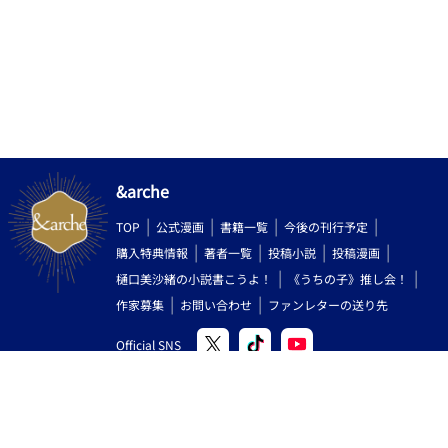
た。 しかも偶然そこに居合わせたのは、ちょっと気まずい関係の
クラスメイト、姫宮。 姫宮はまるで美少女のような可憐な容姿を
持つ少年で、優しく、親切で、常に笑顔を絶やさぬ魔性の子ども
だった。 しかし、ヒートで誘発してしまった彼のα性はあまりに
も凶暴で、透愛は成す術もなく。 逃げ込んだ体育館の用具室で姫
宮に朝まで犯され、無理矢理番にさせられてしまった。 αとΩの、
不幸な事故だった、コドモの過ちだった、お互いに望まぬ関係だ
った。 確かに透愛はそう思っていた──おぞましい男、姫宮の真
意を知るまでは。 ＊私の中の「青春」を詰め込みました。 ＊攻め
視点は後半辺りまで一切出てきませんので、想像しながら読んで
&arche
頂けると嬉しいです。その分後半で大爆発します。 ＊攻めはだい
ぶ受けを拗らせたメンヘラです。キモいです。覚悟してくださ
TOP
公式漫画
書籍一覧
今後の刊行予定
い。 ＊子供同士の激しい強姦シーンがあります。 ＊毎朝6時と18
時、一日2回数話更新していきます。 ＊申し訳ありませんが閲覧
購入特典情報
著者一覧
投稿小説
投稿漫画
は自己責任でお願い致します。 初めてまともに、オメガバースも
樋口美沙緒の小説書こうよ！
《うちの子》推し会！
ののBLに挑戦してみました。 拙いお話ですが、読んで下さる方は
作家募集
お問い合わせ
ファンレターの送り先
どうぞよろしくお願いします。
Official SNS
Copyright (C) 2000-2026 AlphaPolis Co.,Ltd. All Rights Reserved.