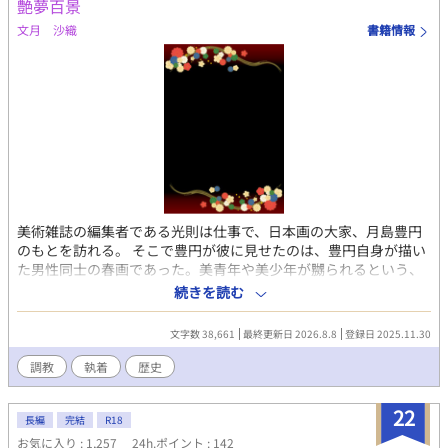
艶夢百景
せん。性的な歪みがあるキャラクターと恋愛というリングで精神
文月 沙織
書籍情報
的なバトルをするのが物語の主題です。最後まで誠実に書きま
す。
美術雑誌の編集者である光則は仕事で、日本画の大家、月島豊円
のもとを訪れる。 そこで豊円が彼に見せたのは、豊円自身が描い
た男性同士の春画であった。美青年や美少年が嬲られるという、
淫虐かつ淫靡な絵に光則は圧倒される。 やがて濃艶な絵を見せつ
続きを読む
けられるうちに、光則は妖しい夢の世界にいざなわれ、奇妙な体
験をする。
文字数 38,661
最終更新日 2026.8.8
登録日 2025.11.30
調教
執着
歴史
22
長編
完結
R18
お気に入り : 1,257
24h.ポイント : 142