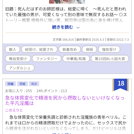
旧題：死んだはずのお師匠様は、総愛に啼く ～死んだと思われ
ていた最強の男が、可愛くなって別の意味で無双するお話～ ◎ス
トーリー概要 規格外に強い男、戦司帝は国の為に身を捧げ死ん
だ。そう思われていた しかし彼は力の殆どを失って、青年の姿に
続きを読む
なって帰ってきた 実は昔から総愛されていた彼が、可愛くなって
帰ってきて現場は大混乱 しかし彼は戦司帝に戻らず、身分を隠し
文字数 388,916
最終更新日 2026.6.5
登録日 2022.7.3
ながら荒んだ自国を立て直す事を決意 弱った身体ながら以前のよ
うに奮闘する彼に、王や弟子たちは翻弄されながらも手を貸すこ
獣人
総受け、総愛され
執着攻め
病弱
強気受け
とに そして最強だった彼にも、暗い過去が隠されていて、徐々に
無自覚受け
ファンタジー
中華風/和風
第10回BL小説大賞
国の狂った部分が明らかになっていく 総愛です 注意点 〇主人公は
美青年ですが、中身はおじさんです 〇ファンタジー要素多め（中
アンダルシュ
華風です。和風も混じってます。あくまで風味です） 〇イチャラ
ブを求めている人には物足りないかもです ◆後日談書き始めまし
18
た！◆ ※注意※ 後日談には、R18要素が多めに含まれます。 性描
短編
完結
R18
写が含まれるシーンは話を分け、※印を付けます。苦手な方は※
お気に入り : 255
24h.ポイント : 213
がついた話を読まないようにしていただければと思います。（お
急な体質変化で精液を尻から摂取しないといけなくなっ
話の内容に支障はありません） サブタイルに、攻めの名前を書き
た平凡淫魔は
ます。その話を読むか読まないか、ご自分で判断をお願いしま
このえりと
す。 例）「後日談 黒王 ※」←黒王が攻めで性描写あり 後日談
ですので、お話に山場はありません。 気軽に読んで頂ければ、幸
急な体質変化で栄養失調と診断された淫魔族の青年ベリル。こ
いです。
れまでは口からの精液摂取だけでよかったのに、セックスで尻か
ら精液を注がれないといけなくなってしまう。だけどベリルは見