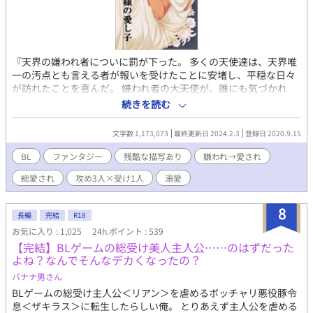
『天界の嫌われ者についに罰が下った。 多くの天使達は、天界唯
一の汚点とも言える者が報いを受けたことに安堵し、平穏な日々
が訪れたことを喜んだ。 嫌われ者の大天使が、誰にも気づかれ
ず、ひっそりと息を引き取ったことも、その瞬間、誰に祝福され
続きを読む
ることもなく、新たな命が生まれていたことも知らずに
────』 神様と天使達がいる世界のお話。 ふわっと設定なファ
文字数 1,173,073
最終更新日 2024.2.3
登録日 2020.9.15
ンタジーの世界。 嫌われ、のち愛され。山も谷もありませんが最
初は谷からのスタートです。 ※総受け愛され系の一妻多夫なお話
BL
ファンタジー
残酷な描写あり
嫌われ→愛され
になります(全員×受けという訳ではありません) ※ガタイの良い
総愛され
攻め3人×受け1人
溺愛
見た目だけは俺様系筋肉美丈夫受け(中身は幼児)(なに受けと言え
ばいいのか分からず迷走中です…ガチムチではないですが、6パッ
クに割れた腹筋とたわわな雄っぱいが魅力の褐色男性受け) ※美
8
長編
完結
R18
人、美青年、可愛い子攻め。 弱々な受けちゃんをひたすらに愛で
お気に入り : 1,025
24h.ポイント : 539
て囲って慈しんで貪る溺愛系攻めと無自覚愛され系受けが書きた
【完結】BLゲームの総受け美人主人公……のはずだった
かった次第です。 ★第9回BL小説大賞にて、奨励賞を頂きまし
よね？なんでそんなデカくなったの？
た！★ 初創作、字書き歴も2mmくらいのペーペーの作品ですが
お付き合い頂けましたら幸いです。
バナナ男さん
BLゲームの総受け主人公＜リアン＞を虐めるボッチャリ悪役豚令
息＜ザキラス＞に転生したらしい俺。 とりあえず主人公を虐める