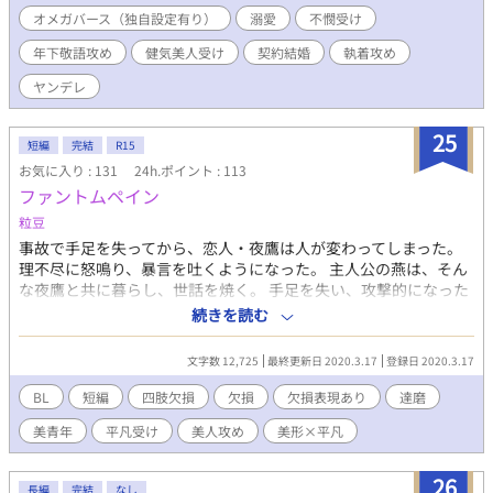
ド天然） ※受けも病んでるのでたまにヤンデレ化。 ※攻めは獣人
オメガバース（独自設定有り）
溺愛
不憫受け
化要素あり（狼、人狼、人間）。 ※今後攻め×受けで主従プレイ
年下敬語攻め
健気美人受け
契約結婚
執着攻め
（SMプレイ）も含まれそう。 【あらすじ】 「私と一週間の〝恋
人契約〟を結んでください。」 オメガ男性、27歳のユンファ（受
ヤンデレ
け）は「性奴隷契約」を交わしたケグリが経営する店で日夜働
き、身も心も性奴隷として調教されながら陵辱され、もてあそば
25
れる悲惨な日々を送っていた。 そんなある日、盲目だろう謎の美
短編
完結
R15
青年――ソンジュ（攻め）――がケグリの経営するカフェへ訪
お気に入り : 131
24h.ポイント : 113
れ、ユンファはその美青年から謎の多い「取材」を受けることに
ファントムペイン
なる。 またその内にその美青年は、なんと名家九条ヲク家の子息
粒豆
にして次期当主の「九条・ヲク・ソンジュ」であることが判明し
たが、そうした高い身分にありながらソンジュは性奴隷のユンフ
事故で手足を失ってから、恋人・夜鷹は人が変わってしまった。
ァに「恋人契約」を持ちかけ、二人はその「契約」を結ぶ。 そし
理不尽に怒鳴り、暴言を吐くようになった。 主人公の燕は、そん
て二人はソンジュの高級マンションへ――ユンファは下等な性奴
な夜鷹と共に暮らし、世話を焼く。 手足を失い、攻撃的になった
隷として虐げられていたところから一変、執事付きの驚くほど豪
夜鷹の世話をするのは決して楽ではなかった…… 手足を失った恋
続きを読む
華なそこで一週間ソンジュの「契約上の恋人」として過ごすこと
人との生活。鬱系BL。 ※四肢欠損などの特殊な表現を含みます。
になるが、どうもソンジュは「契約」とは名ばかりに、ユンファ
文字数 12,725
最終更新日 2020.3.17
登録日 2020.3.17
のことを本当に、狂気的なまでに愛しているようで……。 ユンフ
ァは幾度もソンジュに結婚を迫られ、そしてユンファもソンジュ
BL
短編
四肢欠損
欠損
欠損表現あり
達磨
の神のような慈愛と、悪魔のような狂愛に翻弄されつつも、その
美青年
平凡受け
美人攻め
美形×平凡
謎の多い美青年に強く惹かれてゆくが…――。 「僕は、貴方とは
結婚出来ません――。」 【2026年3月より始まった新制度『未管
理著作物裁定制度』における意思表示（念のため）】 非営利・営
26
長編
完結
なし