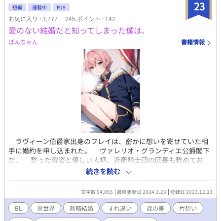
食しっかりと摂るように」 （たくさんおかわりしていいから
23
短編
連載中
R18
ね！ お土産のプリンもあるから！） 「グロリアーナ様の護衛な
お気に入り : 3,777
24h.ポイント : 142
ら、伝説の剣くらい装備しておくべきだ」 （僕の手作りのお守り
愛のない結婚だと知ってしまった僕は、
付き！） 服を買い、食事を共にし、装備を贈る―― それはす
べて、ロキの幸せのため。 嫌われたってかまわない。 彼が笑
ぽんちゃん
書籍情報
って生きてくれれば、それでいい。 ――推し一筋の青年によ
る、“全力溺愛ミッション”が、今はじまる。 竜狩り民族のワイ
ルド系イケメン × 好きな人の前でだけ、若干ぽんこつ（？）
な美青年 ※ R-18 エピローグ以降に予定。
ラヴィーン伯爵家出身のフレイは、密かに想いを寄せていた相
手に婚約を申し込まれた。 ヴァレリオ・グランディエ公爵閣下
だ。 整った容姿と優しい人柄、近衛騎士団の団長も務めてお
り、皆の憧れの的だった。 そして、フレイの両親の命の恩人で
続きを読む
もあった。 そんなヴァレリオとは、二回り年が離れており、絶
対に手の届かないはずの人だった。 だが、フレイはヴァレリオ
文字数 94,055
最終更新日 2024.3.23
登録日 2023.12.23
の婚約者に迎えられ、たくさんの贈り物をもらい、デートもし
た。 義父やグランディエ家に仕える誰しもに歓迎され、フレイ
BL
異世界
政略結婚
すれ違い
歳の差
片想い
は幸せの絶頂にいた。 しかし、初夜を放置されてしまったフレ