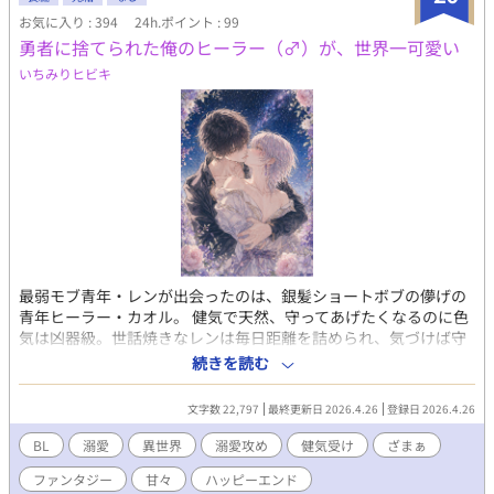
利を問わず、当作をふくむ当方全作品においてイラスト・作中内
お気に入り : 394
24h.ポイント : 99
文章はもちろん、表紙絵やあらすじ等ふくむ作品の一切の無断利
用を禁じます（AI学習等含む）。
勇者に捨てられた俺のヒーラー（♂）が、世界一可愛い
いちみりヒビキ
最弱モブ青年・レンが出会ったのは、銀髪ショートボブの儚げの
青年ヒーラー・カオル。 健気で天然、守ってあげたくなるのに色
気は凶器級。世話焼きなレンは毎日距離を詰められ、気づけば守
護欲MAXのスパダリ化。 星空の下での初キス、密着修行、両片想
続きを読む
いのすれ違い――。 だが現れた勇者は、カオルを侮辱し価値を否
定する。その瞬間、モブ攻めレンはブチ切れた。 「その言葉、取
文字数 22,797
最終更新日 2026.4.26
登録日 2026.4.26
り消せ」 これは、最弱攻めが愛する美人受けのために勇者をぶっ
飛ばし、溺愛覚醒する異世界BL。 ざまぁあり、甘々あり、最後は
BL
溺愛
異世界
溺愛攻め
健気受け
ざまぁ
てえてえのハッピーエンドです。 ※完全健全です。安心してお読
ファンタジー
甘々
ハッピーエンド
み頂けます。 ◾️ＡＩ活用 ・表紙（ＡＩイラスト） ・会話テンポの