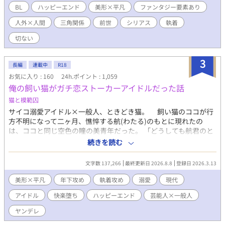
ていた奇妙な夢が徐々に変化していく。 夢で冬斗は別人になって
BL
ハッピーエンド
美形×平凡
ファンタジー要素あり
おり、紫の目を持つ、人とは思えない銀髪の男に執拗に迫られて
人外×人間
三角関係
前世
シリアス
執着
いる。そして、その男は一葉にそっくりだった。 そして、夢は回
数を追うごとに密度を増し、やがて現実をも侵食していく……。
切ない
――引き裂かれた恋人たち。 ――抗えない神婚。 ――そして“大
蛇”に喰われる夢。 一葉は冬斗の紫の瞳をまっすぐに見つめる。
3
「綺麗だね」 「……食べたら、美味しそう」 白泰村に伝わる“蛇
長編
連載中
R18
神”の伝承。 雪深い閉鎖村で始まる、千年越しの執着と運命の物
お気に入り : 160
24h.ポイント : 1,059
語。 輪廻転生/神婚/土着信仰/閉鎖村/和風幻想ファンタジー ※ち
俺の飼い猫がガチ恋ストーカーアイドルだった話
ょくちょく推敲しては更新し直したりします ※題名の後に「※」
猫と模範囚
がついている話はR18です 全16万字ほど 60話ほどで完結になりま
す fujossy小説大賞にエントリー中です。 少しでも面白いと思っ
サイコ溺愛アイドル×一般人、ときどき猫。 飼い猫のココが行
ていただけたら、投票で応援してくださると嬉しいです。
方不明になって二ヶ月、憔悴する航(わたる)のもとに現れたの
は、ココと同じ空色の瞳の美青年だった。 「どうしても航君のと
ころに帰りたくて神様にお願いしたの。どんな姿になってもいい
続きを読む
から、航君に会わせてくださいって」 車に轢かれてしまったコ
コは奇跡を起こし、人間の姿になって戻ってきた。……と、彼は
文字数 137,266
最終更新日 2026.8.8
登録日 2026.3.13
言う。 なぜ信じてしまったのかわからない。仔猫気分の溺愛仕
様で甘えてくる“ココ”にいつのまにか航は身も心も絆されてい
美形×平凡
年下攻め
執着攻め
溺愛
現代
く。 あるとき真実を知ってしまった航は、彼の常軌を逸した執
アイドル
快楽堕ち
ハッピーエンド
芸能人×一般人
着から逃れようとするが…… 勝手に芸能界のスターダムを駆け
上がっていく天才アイドルの腕の中で足掻く平凡な男の話。 【完
ヤンデレ
結保証】毎週土曜日更新に変更しました(5/5) ガチ恋ストーカーア