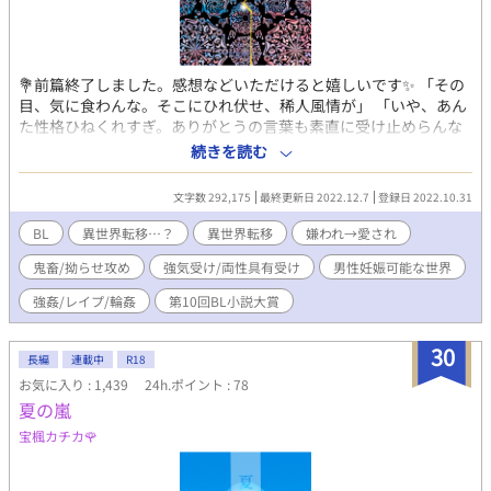
💐前篇終了しました。感想などいただけると嬉しいです✨ 「その
目、気に食わんな。そこにひれ伏せ、稀人風情が」 「いや、あん
た性格ひねくれすぎ。ありがとうの言葉も素直に受け止めらんな
いの？」 成り上がりの鬼畜な拗らせ美青年攻め(21歳)×孕み腹と
続きを読む
して闇市で買われた生意気な奴隷受け(??歳)。 【内容】 リョウヤ
は幼い頃に、兄と共に『二ホン』という世界からこの世界に落ち
文字数 292,175
最終更新日 2022.12.7
登録日 2022.10.31
てきた、いわゆる異世界人(稀人)であった。兄であるナギサ亡き
あと1人孤独に過ごしていたが、ある日忌人狩りの連中に捕らえら
BL
異世界転移…？
異世界転移
嫌われ→愛され
れ、闇市で売られてしまう。そんなリョウヤを跡継ぎを産ませる
鬼畜/拗らせ攻め
強気受け/両性具有受け
男性妊娠可能な世界
「孕み腹」として購入したのは、背の高い、赤い目をした美しい
青年だった。 抵抗するリョウヤをベッドに引き倒した青年は、冷
強姦/レイプ/輪姦
第10回BL小説大賞
ややかにこう告げた。 「今から、僕がおまえに身を持って教えて
やろう……おまえの価値を」 「そんなの、教えられ、て、たまる
30
か……ッ」 何をされてもへこたれない受けに攻めが振り回され、
長編
連載中
R18
次第に骨抜きにされていきます。受けが攻めに救われる話でもあ
お気に入り : 1,439
24h.ポイント : 78
ります。ただしそういう関係になるまでが長い上にだいぶすれ違
夏の嵐
います。また前半は攻めの受けに対する扱いがかなり酷いです。
宝楓カチカ🌹
受けの年齢は…後編でわかります。 ＊受けは両性具有なので、女
性器もあります。 ＊攻めが鬼畜です。攻め主導の寝取らせもあ
り。 ＊申し訳ありませんが閲覧は自己責任でお願い致します。 ＊