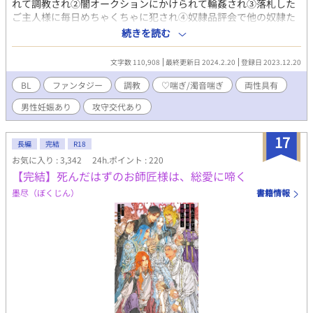
れて調教され②闇オークションにかけられて輪姦され③落札した
ご主人様に毎日めちゃくちゃに犯され④奴隷品評会で他の奴隷た
ちの特殊プレイを尻目に乱交し⑤縁あって一緒に自由の身になっ
続きを読む
た両性具有の奴隷少年とよしよし百合セックスをしながらそっと
暮らす話。９割は愛のないスケベですが、１割は救済用ラブ。サ
文字数 110,908
最終更新日 2024.2.20
登録日 2023.12.20
ブヒロインは主人公とくっ付くまで大分可哀想な感じなので、地
雷の気配を感じた方は読み飛ばしてください。 ※主人公は9割突
BL
ファンタジー
調教
♡喘ぎ/濁音喘ぎ
両性具有
っ込まれてアンアン言わされる側ですが、終盤1割は突っ込む側な
男性妊娠あり
攻守交代あり
ので、攻守逆転が苦手な方はご注意ください。 誤字報告は近況ボ
ードにお願いします。無理やり何となくハピエンですが、不幸な
方が抜けたり萌えたりする方は3章くらいまでをおススメします。
17
長編
完結
R18
※無事に完結しました！
お気に入り : 3,342
24h.ポイント : 220
【完結】死んだはずのお師匠様は、総愛に啼く
墨尽（ぼくじん）
書籍情報