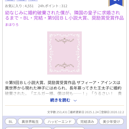
い。苦しいので性依存なのを、利用されて、悪化させていたが、
お気に入り : 4,551
24h.ポイント : 312
親友や恋人たちの愛の力を借りて、自分の力を取り戻していく。
幼なじみに婚約破棄された僕が、隣国の皇子に求婚され
2014/11/6 よりBLoveに連載完結。280万アクセス『潤 閉ざされ
るまで・BL・完結・第9回ＢＬ小説大賞、奨励賞受賞作品
た楽園』1425お気に入り BLove最高6位(58894アクセス/日 2015
年1月25日) 2016/1 ムーンライトノベルズ、ピクシブ等に冒頭掲
まほりろ
載。 2016/2/3 アルファポリス版 連載開始。休止。 2018/4/22 連
載再開。休止。 2019/12/18 連載再開。 2021/5 元々一人称だった
のをアルファポリス版で三人称にし、また一人称に一部戻したた
め話によって人称が違う状態。全て一人称に戻していければと思
いますが。 表紙絵は、©️ギンGin様 @LiVE1011EViL
※第9回ＢＬ小説大賞、奨励賞受賞作品 ザフィーア・アインスは
異世界から現れた神子にはめられ、長年慕ってきた王太子に婚約
破棄された。「エルガー様、僕は何も……！」「うるさい！ 貴
様の声など聞きたくない！ 耳障りだ！」ザフィーアは弁明しよ
続きを読む
うとするが、王太子は聞く耳を持たない。 アインス公爵は牢屋に
入れられたザフィーアを「アインス公爵家の恥さらしが！」と罵
文字数 253,431
最終更新日 2025.1.24
登録日 2020.12.2
り頬を叩く。 婚約者に裏切られ、親に見捨てられたザフィーア
は、神子を害した悪人として国境近くの教会に幽閉されることに
BL
異世界転生
ハッピーエンド
完結済み
美少年受け
なる。 恵みの雨を降らせ民の信仰を集める神子、その神子を害し