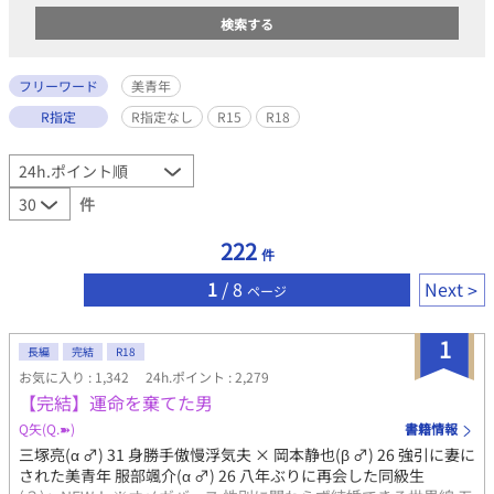
フリーワード
美青年
R指定
R指定なし
R15
R18
件
222
件
1
/ 8
Next
ページ
1
長編
完結
R18
お気に入り : 1,342
24h.ポイント : 2,279
【完結】運命を棄てた男
Q矢(Q.➽)
書籍情報
三塚亮(α ♂) 31 身勝手傲慢浮気夫 × 岡本静也(β ♂) 26 強引に妻に
された美青年 服部颯介(α ♂) 26 八年ぶりに再会した同級生