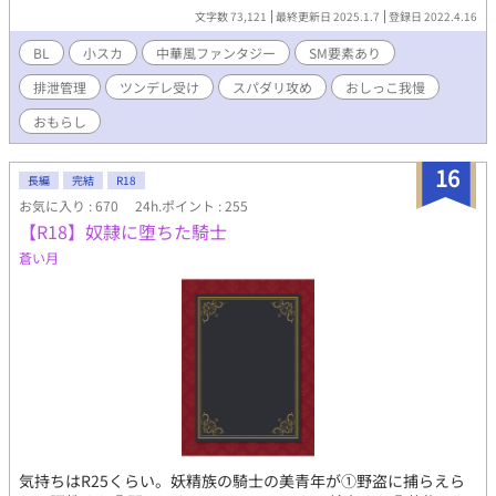
文字数 73,121
最終更新日 2025.1.7
登録日 2022.4.16
BL
小スカ
中華風ファンタジー
SM要素あり
排泄管理
ツンデレ受け
スパダリ攻め
おしっこ我慢
おもらし
16
長編
完結
R18
お気に入り : 670
24h.ポイント : 255
【R18】奴隷に堕ちた騎士
蒼い月
気持ちはR25くらい。妖精族の騎士の美青年が①野盗に捕らえら