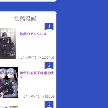
1
秒針のアンタレス
24h.ポイント 1,554pt
2
焦がれる双子は嘘を吐
く
24h.ポイント 662pt
3