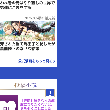
われ者の俺はやり直しの世界で
弟達にごまをする
2026.8.6最新話更新
罪された当て馬王子と愛したが
黒龍陛下の幸せな結婚
公式漫画をもっと見る
1
【完結】好きな人の邪
魔になりたくないと、
身を引くことにした