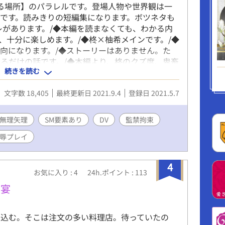
たる場所】のパラレルです。登場人物や世界観は一
です。読みきりの短編集になります。ボツネタも
レがあります。/◆本編を読まなくても、わかる内
、十分に楽しめます。/◆柊×柚希メインです。/◆
向になります。/◆ストーリーはありません。た
るだけの話です。/◆本編より、柊のクズ度、鬼畜
続きを読む
あります。無いものにはタイトルへ表記します。/
人物】●内海柚希(うつみ ゆずき)《受》中学3
文字数 18,405
最終更新日 2021.9.4
登録日 2021.5.7
元々色素が薄く色白。地毛と瞳は栗色/金髪(ミルクティ
目だけのマイルドヤンキー。陰キャでぼっちな、弱
な見た目とエロい雰囲気でビッチに見られる。変態
無理矢理
SM要素あり
DV
監禁拘束
淡白だけど体は敏感。/●樋浦柊(ひうら しゅう)
辱プレイ
細マッチョ/クール系の美形/茶髪(アッシュ系)、ピア
香水は甘め/◎鬼畜ドSの俺様。半グレ集団、SHG
の社長令息で金持ち。独占欲が強く、嫉妬深い。エ
4
】/《以下の要素を含みます。苦手な方は注意》無
お気に入り : 4
24h.ポイント : 113
要素、モブ姦、複数プレイ、総受け、淫語、タトゥ
饗宴
、入る予定のものがあります)/⚠️地雷のある方
下さい⚠️/◆fujossy、pixivでも公開してま
い込む。そこは注文の多い料理店。待っていたの