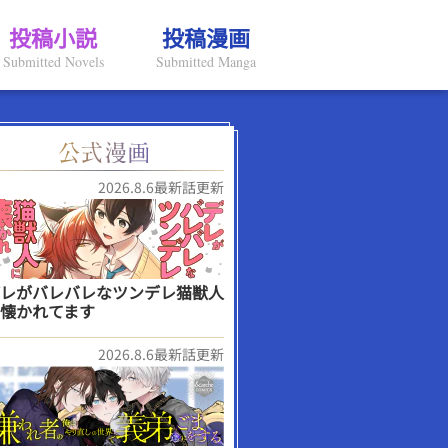
投稿小説
投稿漫画
Submitted Novels
Submitted Manga
2026.8.6最新話更新
レがバレバレなツンデレ猫獣人
懐かれてます
2026.8.6最新話更新