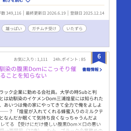
両親を勇者一行と勘違いしたダークスライムが、彼
早々に懐柔される)。そして、最終的には自分もハ
数 349,116
最終更新日 2026.6.19
登録日 2025.12.14
0話で本編完結、その後番外編を書く予定。 アル
字チェックしてます。が、前半のものは出来てない
雄っぱい
ガチムチ受け
いたずら
6
お気に入り : 1,111
24h.ポイント : 85
幼馴染の腹黒Domにこっそり催
書籍情報
いることを知らない
ラック企業に勤める会社員。大学の時Subと判
とは幼馴染のイケメンDom三浦煌星には知られた
、あいつは俺の家にやってきて全力で俺をよしよ
――？ 「煌星が入れてくれる蜂蜜入りのミルクテ
となんだか眠くて気持ち良くなっちゃうんだよ
レてる 【受けにだけ優しい腹黒Dom×口の悪い
】 受→西岡凪（27歳）、Sub。ブラック企業務めの