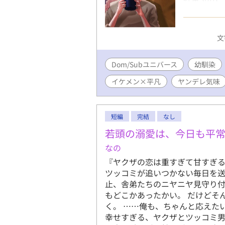
平凡会社員
ローだった
Dom。優
文
話を焼くの
らこっそり
Dom/Subユニバース
して書いた
幼馴染
慣れてない
イケメン×平凡
ヤンデレ気味
ありません
短編
完結
なし
若頭の溺愛は、今日も平
なの
『ヤクザの恋は重すぎて甘すぎる
ツッコミが追いつかない毎日を送
止、舎弟たちのニヤニヤ見守り
もどこかあったかい。 だけどそ
く。 ……俺も、ちゃんと応えた
幸せすぎる、ヤクザとツッコミ男