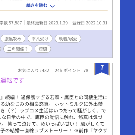
続きを読む
。煌星とは実家がお隣さんだった。昔は俺がヒー
のに、と思ってる。 攻→三浦煌星（26歳）、
良ホワイト企業勤務、腹黒執着系イケメン。凪の世
字数 57,887
最終更新日 2023.1.29
登録日 2022.10.31
がライフワーク。彼に気づかれぬよう大学時代か
催眠をかけ躾（開発）している。 ※お祭りに便乗
ことないDom/Subユニバースを書いてみる試み。
腹黒攻め
平凡受け
執着/溺愛
ので設定はゆるゆるです。 ※痛みを伴うプレイは
三角関係？
短編
7
お気に入り : 432
24h.ポイント : 78
常運転です
』続編！ 過保護すぎる若頭・鷹臣との同棲生活に
る幼なじみの相良悠真。 ホットミルクに外出禁
付き（？）ラブコメ生活はいつだって騒がしく、で
んな日常の中で、鷹臣の覚悟に触れ、悠真は気づ
い。 笑って泣けて、めいっぱい甘い！ 騒がしくて
子の結婚一直線ラブストーリー！ ※前作『ヤクザ