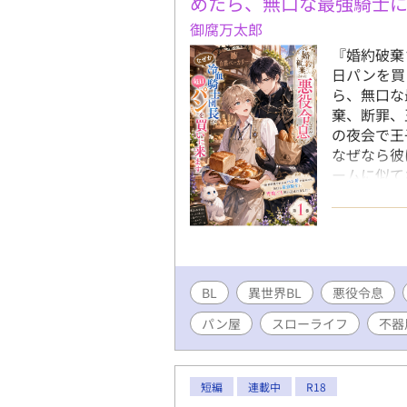
めたら、無口な最強騎士
御腐万太郎
『婚約破棄
日パンを買
ら、無口な
棄、断罪、
の夜会で王
なぜなら彼
ームに似て
知っていた
倒な貴族社
迎。 「よ
の町で、小
のミルクパ
BL
異世界BL
うやく手に
悪役令息
開店初日、
パン屋
スローライフ
不器
団長アゼル
のに彼は、
っていく。
短編
連載中
R18
昨日も来ま