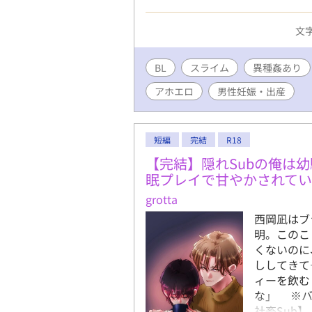
は、母乳にハマった。 これは、
らを倒すべく頑張るお話である(
文字
ッピーエンドになるおはなし。6
ファポリスのAI校正を使って誤
ので誤字あり。
BL
スライム
異種姦あり
アホエロ
男性妊娠・出産
短編
完結
R18
【完結】隠れSubの俺は
眠プレイで甘やかされて
grotta
西岡凪はブ
明。このこ
くないのに
ししてきて
ィーを飲む
な」 ※バ
社畜Sub