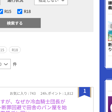
嫌
義
R15
R18
断
り
R15
R18
件
1
お気に入り : 743
24h.ポイント : 1,812
ですが、なぜか冷血騎士団長が
〜断罪回避で田舎のパン屋を始