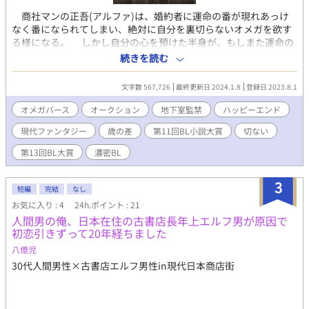
商社マンの正吾(アルファ)は、婚約者に運命の番が現れあっけ
なく番になられてしまい、絶対に自分を裏切らないオメガを欲す
る様になる。 しかし自分の心を預けた半身が、もしまた運命の
番に出会い自分の元を離れてしまったらと考えると普通に恋愛を
続きを読む
する勇気はない。半ば自棄になった正吾は地下オークションで奴
隷オメガを購入する事に決めた。 そうして訪れた初オークショ
文字数 567,726
最終更新日 2024.1.8
登録日 2023.8.1
ンの日、涙に濡れる処女オメガを変態どもから救いたいと、つい
想定よりかなり高額な入札をしてしまう。 落札金額は一般的な
オメガバース
オークション
地下室監禁
ハッピーエンド
サラリーマンの生涯年収を優に超えていた為、正吾は昼夜問わず
現代ファンタジー
歳の差
第11回BL小説大賞
切ない
働き詰めとなってしまう。そこへ事件が起き、どう頑張っても返
済が間に合わなくなってしまった。 債務不履行になって愛した
第13回BL大賞
濃密BL
オメガを地下オークションに連れ戻されてしまうのか、貸し出し
て現金収入を得て返済に回すのか、何か別の手立てを探すのか、
3
正吾は究極の選択を迫られることとなる。 果たして身の程に合
短編
完結
なし
わない高額な入札をしてしまった正吾は、無事借金返済できるの
お気に入り : 4
24h.ポイント : 21
か。 また、男オメガである受けの母と受けが売られたその背景
人間男の俺、日本在住の古書店長年上エルフ男が原因で
には、一人の男の深い妄執があった。物語が進むにつれ、親世代
初恋引きずって20年経ちました
の酷い執愛が複雑に絡みついてくる。 果たして、登場人物全員
八億児
が幸せになる道はあるのだろうか。 ※攻めは一貫して受けを溺愛
しますが、無理やり表現や一部攻め以外からの凌辱もあります
30代人間男性×古書店エルフ男性in現代日本商店街
（決して攻めの本意ではありません） 主人公の二人はじれじれ純
愛の予定ですが、所々で親世代のオジXオジが挟まります。そして
物語の背景設定上、メインカプ以外の登場人物がかなり酷い目に