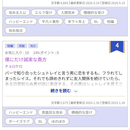
遭います。どちらかというとそちらの方がインパクトが強いの
文字数 4,885
最終更新日 2026.5.19
登録日 2026.5.19
で、心に残ってしまうかもしれません。最終的にはハッピーエン
攻め主人公
エルフ受け
人間攻め
積極的な受け
ドではありますが、話の冒頭に注釈を付けますのでご自衛お願い
します。 内容はフィクションです。現実世界での人身売買には頑
ハッピーエンド
平凡×美形
年下×年上
BL
短編
固として反対致します。 誤字脱字のご連絡、文章の書き方のご指
攻め視点
導、ご添削など全て大歓迎です。 メインカプタグ：体格差/シリア
ス/金融/戦争勃発/相思相愛/ハッピーエンド/ お清めセッ/わからセ
ッ/寝バック/発情期/すれ違い/健気/前科/妊娠/出産/奴隷/ヘタレ攻
4
短編
完結
R15
め/隠れドS攻め/ラブコメ/積極的な受け/当て馬/攻めフェ/攻め視
お気に入り : 10
24h.ポイント : 0
点/オメガバ独自設定 受け陵辱タブ: 身売り/輪姦/媚薬/調教/緊縛/
ＳＭ/視姦/玩具/モブレ/強姦/飲尿/変態爺 脇役タグ: 強制番解除/オ
僕にだけ誠実な貴方
ジxオジ/執着/エネマグラ/淫乱堕ち/心が壊れる/執愛/集団レイ
チョロケロ
プ/NTR/モブレ/鬼畜/自殺未遂/運命の番 表紙phy様
バーで知り合ったシュトレイと言う男に恋をするも、フラれてし
まったレイス。それでも諦めきれずに友人関係を続けていたら、
ある日見知らぬ男が店に来店する。その男はシュトレイを見てニ
ヤニヤ笑いを浮かべたあと、シュトレイの正体を暴露するのであ
続きを読む
った。 エロがかなり薄いです。 ムーンライトノベルズ様でも投稿
しています。 宜しくお願いします。
文字数 5,675
最終更新日 2025.1.30
登録日 2025.1.30
ハッピーエンド
真面目な攻め
積極的な受け
ボーイズラブ
BL
ほのぼの