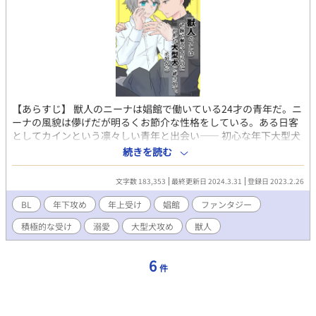
【あらすじ】 獣人のニーナは娼館で働いている24才の青年だ。ニ
ーナの風貌は儚げだが明るくお節介な性格をしている。ある日客
としてカインという凛々しい青年と出会い―― 初心な年下大型犬
✕見た目だけは儚げな獣人の恋物語 ■R18描写のあるタイトルに
続きを読む
は「※」がついています。
文字数 183,353
最終更新日 2024.3.31
登録日 2023.2.26
BL
年下攻め
年上受け
娼館
ファンタジー
積極的な受け
溺愛
大型犬攻め
獣人
6
件