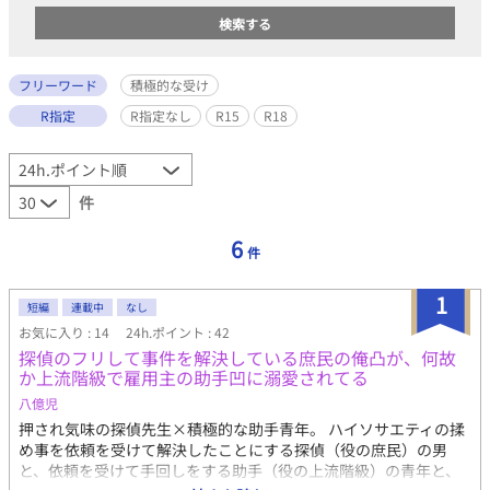
フリーワード
積極的な受け
R指定
R指定なし
R15
R18
件
6
件
1
短編
連載中
なし
お気に入り : 14
24h.ポイント : 42
探偵のフリして事件を解決している庶民の俺凸が、何故
か上流階級で雇用主の助手凹に溺愛されてる
八億児
押され気味の探偵先生×積極的な助手青年。 ハイソサエティの揉
め事を依頼を受けて解決したことにする探偵（役の庶民）の男
と、依頼を受けて手回しをする助手（役の上流階級）の青年と、