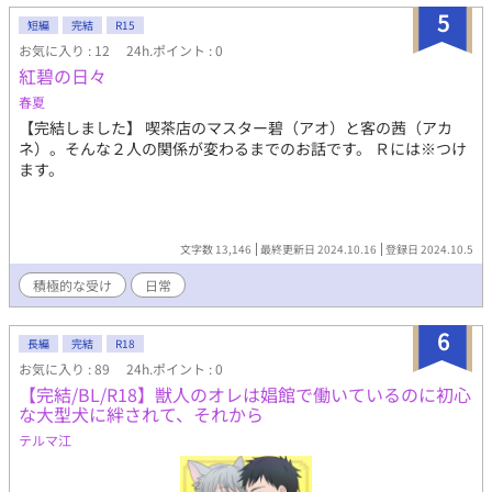
5
短編
完結
R15
お気に入り : 12
24h.ポイント : 0
紅碧の日々
春夏
【完結しました】 喫茶店のマスター碧（アオ）と客の茜（アカ
ネ）。そんな２人の関係が変わるまでのお話です。 Ｒには※つけ
ます。
文字数 13,146
最終更新日 2024.10.16
登録日 2024.10.5
積極的な受け
日常
6
長編
完結
R18
お気に入り : 89
24h.ポイント : 0
【完結/BL/R18】獣人のオレは娼館で働いているのに初心
な大型犬に絆されて、それから
テルマ江