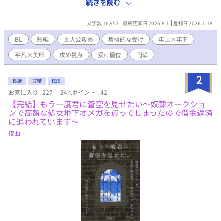
その探偵事務所にいるメイド（に変装してる男）の話。
続きを読む
文字数 16,952
最終更新日 2026.8.1
登録日 2026.1.18
BL
短編
主人公攻め
積極的な受け
年上×年下
平凡×美形
攻め視点
受け優位
円満
2
長編
完結
R18
お気に入り : 227
24h.ポイント : 42
【完結】もう一度君に蒼空を見せたい〜奴隷オークショ
ンで高額な処女地下オメガを買ってしまったので借金返済
に追われています〜
夜曲