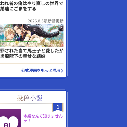
われ者の俺はやり直しの世界で
弟達にごまをする
2026.8.6最新話更新
罪された当て馬王子と愛したが
黒龍陛下の幸せな結婚
公式漫画をもっと見る
1
本編なんて知りません
ッ！