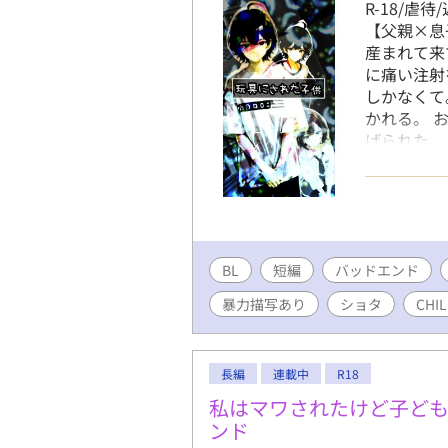
R-18/虐
【父親×息
産まれて来
に痛い注射
しかなくて
かれる。 
げられた。
でも良いっ
ら、何で僕
産まないで
あります故
判断をお願
BL
短編
バッドエンド
ましても責
イトル横に
暴力描写あり
ショタ
CHI
付け下さい
であり、実
作者は専門
長編
連載中
R18
思います。
私はマワされたけど子ど
ンド