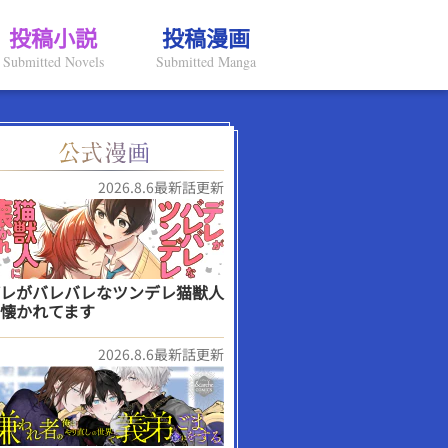
投稿小説
投稿漫画
Submitted Novels
Submitted Manga
2026.8.6最新話更新
レがバレバレなツンデレ猫獣人
懐かれてます
2026.8.6最新話更新