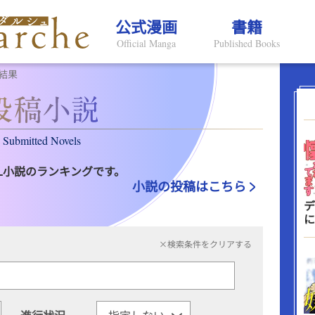
公式漫画
書籍
Official Manga
Published Books
結果
Submitted Novels
L小説のランキングです。
小説の投稿はこちら
デ
に
×検索条件をクリアする
進行状況