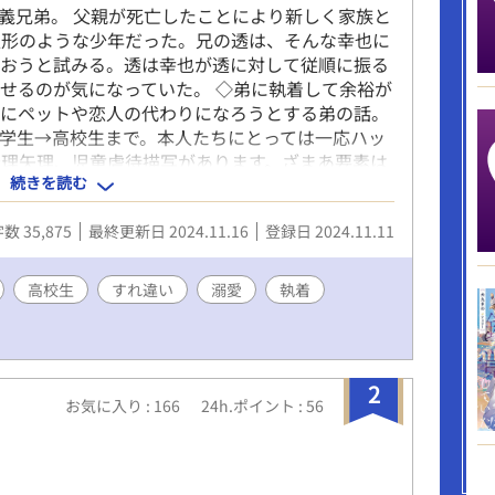
義兄弟。 父親が死亡したことにより新しく家族と
人形のような少年だった。兄の透は、そんな幸也に
らおうと試みる。透は幸也が透に対して従順に振る
せるのが気になっていた。 ◇弟に執着して余裕が
めにペットや恋人の代わりになろうとする弟の話。
学生→高校生まで。本人たちにとっては一応ハッ
。無理矢理、児童虐待描写があります。ざまあ要素は
続きを読む
ベルズにも投稿してます。
数 35,875
最終更新日 2024.11.16
登録日 2024.11.11
高校生
すれ違い
溺愛
執着
2
お気に入り : 166
24h.ポイント : 56