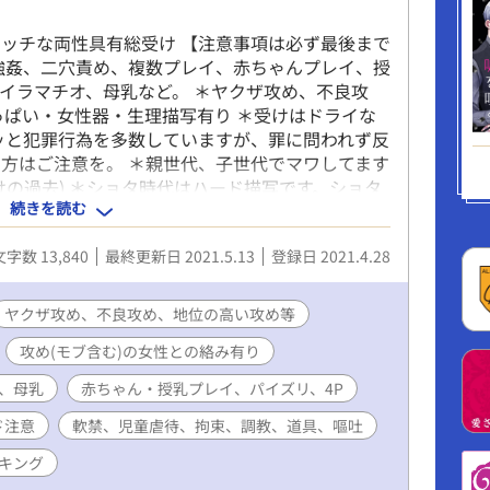
ッチな両性具有総受け 【注意事項は必ず最後まで
強姦、二穴責め、複数プレイ、赤ちゃんプレイ、授
イラマチオ、母乳など。 ＊ヤクザ攻め、不良攻
っぱい・女性器・生理描写有り ＊受けはドライな
ッと犯罪行為を多数していますが、罪に問われず反
方はご注意を。 ＊親世代、子世代でマワしてます
受けの過去) ＊ショタ時代はハード描写です。ショタ
続きを読む
拘束、失禁、小スカ、道具、調教(ハード)、スパン
含む)の女性との絡み有り。 ＊女性本人は満足して
文字数 13,840
最終更新日 2021.5.13
登録日 2021.4.28
ヤクザ攻め、不良攻め、地位の高い攻め等
攻め(モブ含む)の女性との絡み有り
、母乳
赤ちゃん・授乳プレイ、パイズリ、4P
ド注意
軟禁、児童虐待、拘束、調教、道具、嘔吐
キング