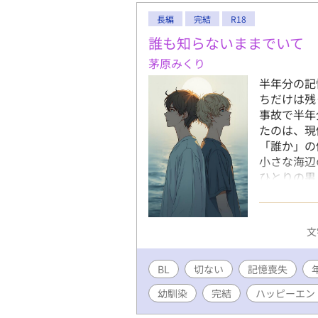
長編
完結
R18
誰も知らないままでいて
茅原みくり
半年分の記
ちだけは残
事故で半年
たのは、現
「誰か」の
小さな海辺
ひとりの男
を含みます
害を受けた
ください。
文
BL
切ない
記憶喪失
幼馴染
完結
ハッピーエン