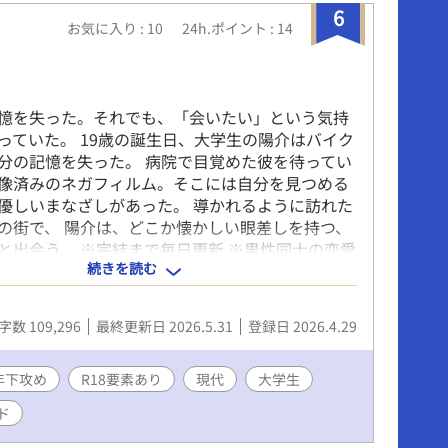
6
お気に入り : 10
24h.ポイント : 14
憶を失った。それでも、「会いたい」という気持
っていた。 19歳の誕生日、大学生の陽介はバイク
分の記憶を失った。 病院で目覚めた彼を待ってい
像済みのネガフィルム。そこには自分を見つめる
優しいまなざしがあった。 導かれるように訪れた
の街で、 陽介は、どこか懐かしい眼差しを持つ、
と出会う。 ※完結まで毎日更新 ※男性同士の恋愛
続きを読む
 ※ 直接的な描写はありませんが、児童虐待・性加
過去をもつ登場人物がいます。苦手な方はご注意
字数 109,296
最終更新日 2026.5.31
登録日 2026.4.29
年下攻め
R18要素あり
現代
大学生
ド