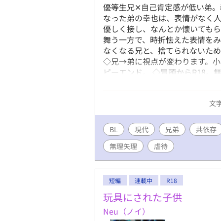
優等生兄✕自己肯定感が低い弟。
なった弟の幸也は、表情がなく
優しく接し、なんとか懐いても
舞う一方で、時折怯えた表情をみ
なくなる兄と、捨てられないた
◇兄→弟に視点が変わります。小
ピーエンド。 ◇冒頭からR18
ありません。 ◇ムーンライトノ
文字
BL
現代
兄弟
共依存
無理矢理
虐待
短編
連載中
R18
玩具にされた子供
Neu（ノイ）