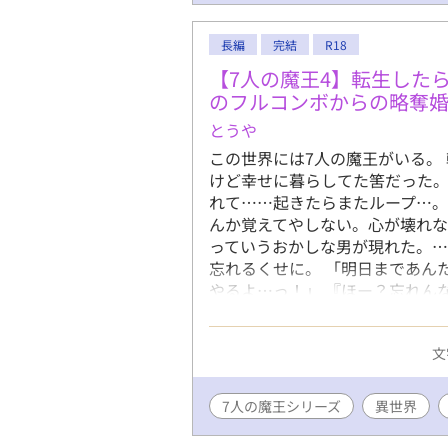
長編
完結
R18
【7人の魔王4】転生した
のフルコンボからの略奪婚
とうや
この世界には7人の魔王がいる。
けど幸せに暮らしてた筈だった
れて……起きたらまたループ…
んか覚えてやしない。心が壊れな
っていうおかしな男が現れた。
忘れるくせに。 「明日まであん
やるよ…っ！」 『ほー？忘れん
ピンクの竜種かわい子ちゃん ************
ATTENTION *************
文
設定があります。随時更新の【
さい。 ＊人道に反する残酷な表
『神々が統治した世界が滅びる物
7人の魔王シリーズ
異世界
糞注意報です。 ＊監禁、レイプ
トは返せませんが、ありがたく拝読