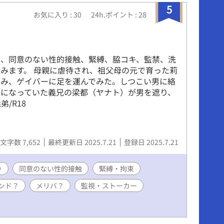
5
お気に入り : 30
24h.ポイント : 28
為、同意のない性的接触、緊縛、脇コキ、監禁、洗
みます。 母親に虐待され、祖父母の元で育った莉
悩み、ゲイバーに足を運んでみた。しつこい男に絡
遠になっていた義兄の梁都（ヤナト）が男を遮り、
/R18
文字数 7,652
最終更新日 2025.7.21
登録日 2025.7.21
り
同意のない性的接触
緊縛・拘束
ンド？
メリバ？
監視・ストーカー