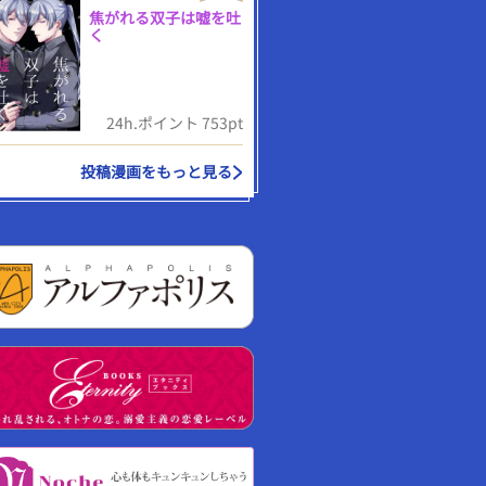
焦がれる双子は嘘を吐
く
24h.ポイント 753pt
投稿漫画をもっと見る