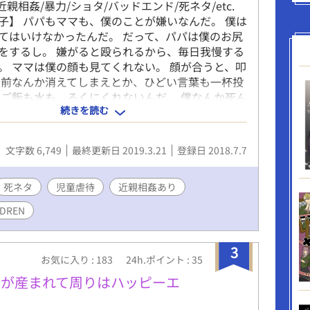
待/近親相姦/暴力/ショタ/バッドエンド/死ネタ/etc.
子】 パパもママも、僕のことが嫌いなんだ。 僕は
てはいけなかったんだ。 だって、パパは僕のお尻
をするし。 嫌がると殴られるから、毎日我慢する
。 ママは僕の顔も見てくれない。 顔が合うと、叩
お前なんか消えてしまえとか、ひどい言葉も一杯投
 ご飯も水も、ろくにくれないんだ。 僕なんか死ん
続きを読む
て、思っているんでしょ？ ねえ、ひどくするな
のことを、産んだの？ 要らない子なら、最初から
くれたら良かったのに。 ＊不定期更新。 性描写が
文字数 6,749
最終更新日 2019.3.21
登録日 2018.7.7
、高校生含む18歳未満の方は、自己責任に於いて
い致します。 当方では、如何なる不利益を被られ
任が取れませんので、予めご理解下さいませ。 タ
死ネタ
児童虐待
近親相姦あり
＊印がある頁は性的描写を含みますので、お気を
LDREN
。 此方の作品は、作者の妄想によるフィクション
際のものとは一切の関係も御座いません。 また、
家ではありませんので、間違った解釈等あるかと
3
お気に入り : 183
24h.ポイント : 35
 以上のことご理解頂けたらと思います。
もが産まれて周りはハッピーエ