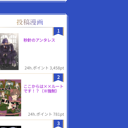
1
秒針のアンタレス
24h.ポイント 3,458pt
2
ここからは××ルート
です！？（※強制）
24h.ポイント 781pt
3