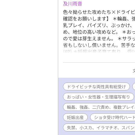
及川雨音
色々拗らせた攻めたち×ドライビ
確認をお願いします】 ＊輪姦、
乳プレイ、パイズリ、ぶっかけ、
め、地位の高い攻めなど。 ＊お
ので愛は芽生えません。 ＊サラ
省もしないし償いません。苦手な
(4P) ＊妊娠出産子育て有り。 
受け注意。 ＊軟禁、児童虐待、
キング、嘔吐有り。 ＊攻め(モブ
いるけど酷い目に合います。
ドライビッチな両性具有総受け
おっぱい・女性器・生理描写有り
輪姦、強姦、二穴責め、複数プレイ
妊娠出産
ショタ受け時代ハー
失禁、小スカ、イラマチオ、スパン