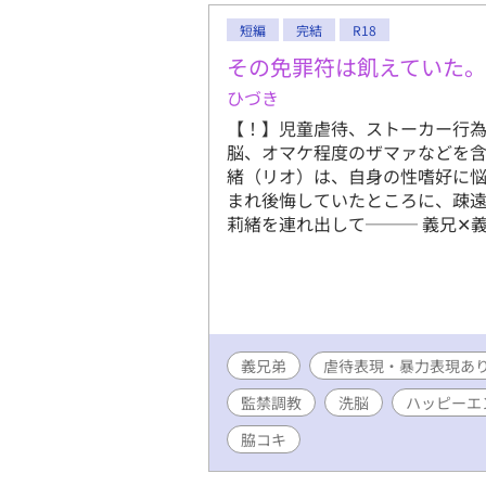
短編
完結
R18
その免罪符は飢えていた。
ひづき
【！】児童虐待、ストーカー行
脳、オマケ程度のザマァなどを含
緒（リオ）は、自身の性嗜好に
まれ後悔していたところに、疎
莉緒を連れ出して─── 義兄✕義弟
義兄弟
虐待表現・暴力表現あ
監禁調教
洗脳
ハッピーエ
脇コキ