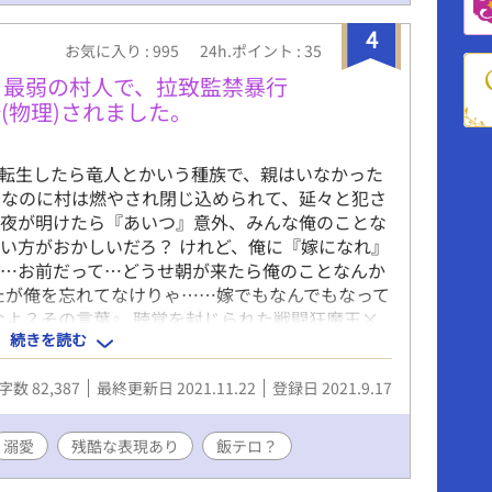
4
お気に入り : 995
24h.ポイント : 35
ら最弱の村人で、拉致監禁暴行
(物理)されました。
 転生したら竜人とかいう種族で、親はいなかった
。なのに村は燃やされ閉じ込められて、延々と犯さ
。夜が明けたら『あいつ』意外、みんな俺のことな
い方がおかしいだろ？ けれど、俺に『嫁になれ』
……お前だって…どうせ朝が来たら俺のことなんか
たが俺を忘れてなけりゃ……嫁でもなんでもなって
なよ？その言葉』 聴覚を封じられた戦闘狂魔王×
続きを読む
********************************
******************************* ＊独自
字数 82,387
最終更新日 2021.11.22
登録日 2021.9.17
人物紹介とネタバレ含む裏設定】を参考にしてくだ
現があります。シリーズでわかるように、これは
語』です。善人悪人関係なく死にます。グロ、胸
溺愛
残酷な表現あり
飯テロ？
、児童虐待などの表現が序盤にあります。 ＊コメン
してから認証しています(*´ω｀*)