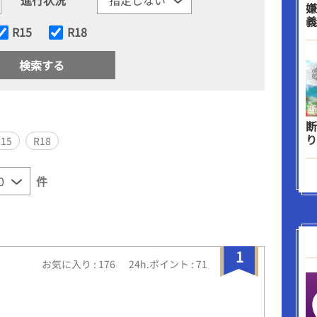
嫌
義
R15
R18
断
り
R15
R18
件
1
お気に入り : 176
24h.ポイント : 71