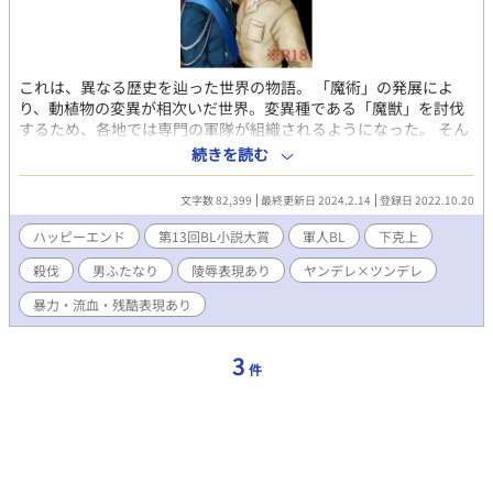
これは、異なる歴史を辿った世界の物語。 「魔術」の発展によ
り、動植物の変異が相次いだ世界。変異種である「魔獣」を討伐
するため、各地では専門の軍隊が組織されるようになった。 そん
な中、魔獣討伐軍の一般志願兵であるジャコモ・ドラートは、美
続きを読む
貌の将校フェルディナンド・ダリネーラに恋をし、劣情と苛立ち
を持て余していた。 フェルディナンドはジャコモとの過去の因縁
文字数 82,399
最終更新日 2024.2.14
登録日 2022.10.20
を忘れたばかりか、高慢かつ嫌味な態度で新兵たちを蔑み、嘲笑
する。 フェルディナンドへの恋心ゆえに憎悪を拗らせていくジャ
ハッピーエンド
第13回BL小説大賞
軍人BL
下克上
コモだったが、ある日、フェルディナンドは作戦の失敗により触
殺伐
男ふたなり
陵辱表現あり
ヤンデレ×ツンデレ
手型の「魔獣」に襲われ、その身体を弄ばれてしまう。 フェルデ
ィナンドを救出し、弱みを握ったジャコモは、彼を脅すことで支
暴力・流血・残酷表現あり
配しようと目論んだ。 殺伐とした淫らな関係が続く中、明かされ
る真実は彼らをどう変えていくのか──？ 愛憎を拗らせた一兵卒
×高慢なエリート将校の殺伐下克上BL。 ※暴力描写、流血表現多
3
件
め。 ※倫理的にまずい表現もそれなりにありますが、作品の雰囲
気を鑑みてのことです。ご了承ください。 ※受けが男ふたなり化
しています。触手による孕ませや出産シーンもありますので、苦
手な方はご注意ください。 ※虐待および毒親描写、近親姦描写が
あります。ご注意ください。 ※素敵な表紙イラストはミドリさん
に描いていただきました！ ミドリさん、ありがとうございます！