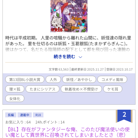
時代は平成初期。 人里の喧騒から離れた山間に、妖怪達の隠れ里
があった。 里を仕切るのは妖狐・玉葛銀狐(たまかずらぎんこ)。
彼はかつて、名だたる陰陽師の配下として都を飛び回った凄腕の
妖狐だった。 負傷で一線を退いたとはいえ、優れた霊力と神通力
続きを読む
により、里の妖怪達の尊敬と畏怖を集める銀狐。 そこに現れたの
は、かつての旧友である化け狸。名は形部貫八(ぎょうぶぬきは
文字数 63,563
最終更新日 2025.11.27
登録日 2023.10.17
ち)。豆狸だった彼は立派な大狸に成長し、故郷の四国からはるば
る銀狐を尋ねてきたのだという。 突然の旧友の来訪に、銀狐は焦
第13回BL小説大賞
人外
妖怪／あやかし
コメディ風味
る。 なぜなら貫八は、銀狐がひた隠しにしている「とある秘密」
狸×狐
たまにシリアス
執着攻め×不憫受け
ケモ耳
を知っており──？ 腹黒執着攻め狸×流され不憫受け狐のドタバ
タ妖怪BL開幕！ 狸が目指すは狐の嫁入り。狐が逃げ切るか、狸が
女体化
押し切るか。化かし合いの行方やいかに！？ ※今回は暴力描写、
流血表現がメインではありませんが、多少は含まれる予定です。
2
※妖怪モノの執着攻めなので、倫理的に問題がある描写も含まれ
長編
連載中
R18
る可能性が高いです。 ※受けが女体化します。また、男体Verと女
お気に入り : 64
24h.ポイント : 14
体Verどちらにも行為シーンが存在します。 ※表紙イラストはあニ
【BL】存在がファンタジーな俺、このたび魔法使いの使
キさんに描いていただきました！ あニキさん、誠にありがとうご
い魔として異世界に召喚されてしまいましたとさ（悲）
ざいます！！