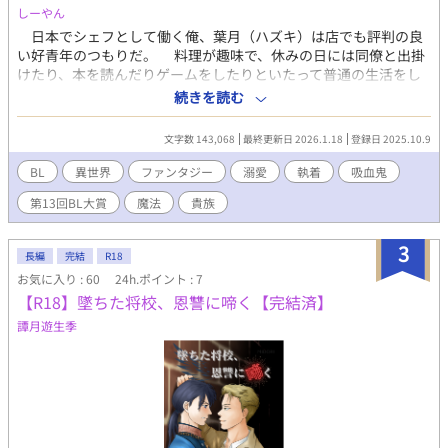
しーやん
日本でシェフとして働く俺、葉月（ハズキ）は店でも評判の良
い好青年のつもりだ。 料理が趣味で、休みの日には同僚と出掛
けたり、本を読んだりゲームをしたりといたって普通の生活をし
ている。 そんな俺はある時、魔法使いの使い魔として異世界に
続きを読む
召喚されてしまう。俺を召喚した魔法使いであるアレイン・スト
レイヤー曰く、人間は召喚できないはずらしい。 しかし困っ
文字数 143,068
最終更新日 2026.1.18
登録日 2025.10.9
た。アレインの魔法は正しい。 俺、本当は人間じゃないんだよ
な。 100年ちょっと生きてる吸血鬼ってのが俺の正体。 そん
BL
異世界
ファンタジー
溺愛
執着
吸血鬼
なわけで、人間じゃない俺は魔物と疑われ捕まってしまうのだ
第13回BL大賞
魔法
貴族
が、アレインが召喚魔法は召喚者の害にならない有益な存在が召
喚されると主張して助けてくれる。 が、その代償が使い魔とし
ての本契約で、俺は望まない主従契約に縛られることに。 理解
3
長編
完結
R18
できない異世界の生活と、アレインの訳のわからない言動にウン
お気に入り : 60
24h.ポイント : 7
ザリする日々。 だがこのアレイン、神々しいまでの美貌と畏れ
【R18】墜ちた将校、恩讐に啼く【完結済】
られるほどの才能の裏で、何やら色々と抱えているようで…… ※
執着系貴公子魔法使い×庶民派吸血鬼の異世界バトルファンタジ
譚月遊生季
ーものです 第13回BL小説大賞にエントリーしております！ 一言
でも感想などいただけると有り難いです！