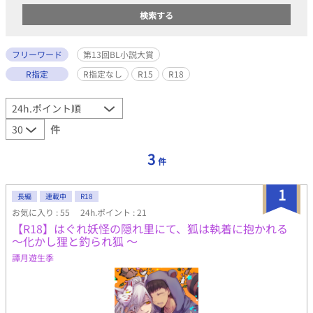
フリーワード
第13回BL小説大賞
R指定
R指定なし
R15
R18
件
3
件
1
長編
連載中
R18
お気に入り : 55
24h.ポイント : 21
【R18】はぐれ妖怪の隠れ里にて、狐は執着に抱かれる
～化かし狸と釣られ狐 ～
譚月遊生季