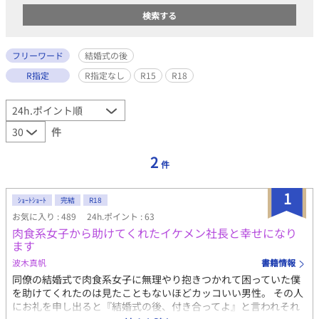
フリーワード
結婚式の後
R指定
R指定なし
R15
R18
件
2
件
1
ｼｮｰﾄｼｮｰﾄ
完結
R18
お気に入り : 489
24h.ポイント : 63
肉食系女子から助けてくれたイケメン社長と幸せになり
ます
波木真帆
書籍情報
同僚の結婚式で肉食系女子に無理やり抱きつかれて困っていた僕
を助けてくれたのは見たこともないほどカッコいい男性。 その人
にお礼を申し出ると『結婚式の後、付き合ってよ』と言われそれ