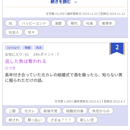
でいいならとOKしたら披露宴の後にそのまま最上階の部屋に連れ
続きを読む
て行かれてしまって……。 イケメン社長と可愛らしい美青年のイ
チャラブハッピーエンド小説です。 ※その後の話が書きたくなっ
文字数 10,399
最終更新日 2024.11.22
登録日 2024.11.22
たので独立させました。 R18には※つけます。
BL
ハッピーエンド
溺愛
現代
社長
美青年
社会人
甘々
2
ｼｮｰﾄｼｮｰﾄ
完結
R18
お気に入り : 61
24h.ポイント : 7
逃した魚は奪われる
ひづき
長年付き合っていた元カレの結婚式で酒を煽ったら、知らない男
に掘られただけの話。
文字数 1,969
最終更新日 2022.8.2
登録日 2022.8.2
二股
元カレ
前後不覚
結婚式の後
失恋からの
絆され
酔っ払い
ざまぁ？？？
新しい恋