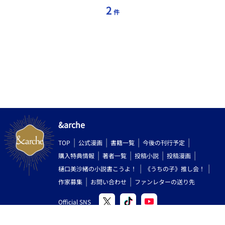
2
件
&arche
TOP
公式漫画
書籍一覧
今後の刊行予定
購入特典情報
著者一覧
投稿小説
投稿漫画
樋口美沙緒の小説書こうよ！
《うちの子》推し会！
作家募集
お問い合わせ
ファンレターの送り先
Official SNS