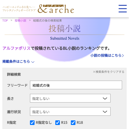
TOP
投稿小説
結婚式の後の検索結果
Submitted Novels
アルファポリス
で投稿されているBL小説のランキングです。
小説の投稿はこちら
掲載条件はこちら
×検索条件をクリアする
詳細検索
フリーワード
長さ
進行状況
R指定
R指定なし
R15
R18