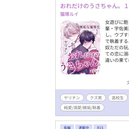
おれだけのうさちゃん。
猫塚ルイ
女遊びに飽
輩・宇佐美
し、ウブす
で執着する
奴ただの玩
ての恋に溺
違いの果て
ヤリチン
クズ男
高校生
純愛/溺愛/嫉妬/執着
長編
連載中
R15