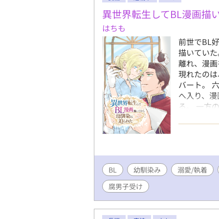
異世界転生してBL漫画描
はちも
前世でBL
描いていた
離れ、漫画
現れたのは
バート。 
へ入り、漫
る。 一方
と思ってい
気付いてい
り、ときに
日常は今日
王宮ファン
BL
幼馴染み
溺愛/執着
お待ちくだ
腐男子受け