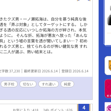
１
きたクズ男・一ノ瀬拓海は、自分を慕う純真な後
透を「弄ぶ対象」としてターゲットにする。 しか
ぎる透の反応にいつしか拓海の方が絆され、本気
ように。 そんな折、拓海が悪友へ放った「あんな
具」という嘘の言葉を透が聞いてしまい…？ 初め
れるクズ男と、捨てられるのが怖い健気な男 すれ
に二人が選ぶ、熱い結末とは。
文字数 37,230
最終更新日 2026.6.14
登録日 2026.6.14
男子校
切ない
すれ違い
純愛
4
お気に入り : 418
24h.ポイント : 626