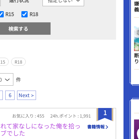
嫌
義
R15
R18
断
り
R15
R18
件
6
Next
1
お気に入り : 455
24h.ポイント : 1,991
されて家なしになった俺を拾っ
書籍情報
モブでした