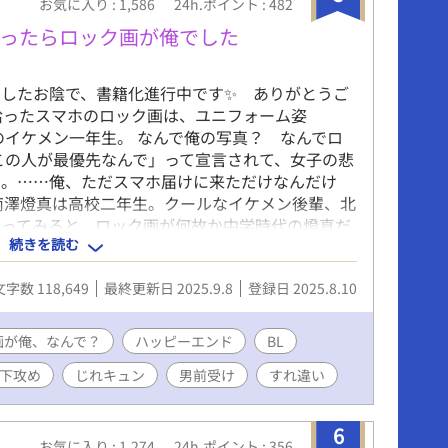
お気に入り : 1,586
24h.ポイント : 482
ったらロック画が俺でした
したお陰で、書籍化進行中です✨ ありがとうご
拾ったスマホのロック画は、ユニフォーム姿
のイケメン一年生。 なんで俺の写真？ なんでロ
この人が最優先なんで」って宣言されて、女子の悲
た。……俺、ただスマホ届けに来ただけなんだけ
南澤燈真は高校二年生。クールなイケメン後輩、北
取ってみると、ロック画が何故か中学時代の燈真だ
続きを読む
子からしつこくされ、燈真が助けることに。その日
る二人。燈真は誰にも言えなかった悩みを北門にだ
文字数 118,649
最終更新日 2025.9.8
登録日 2025.8.10
後輩 × 絆され男前先輩の、救いすくわれ・持ち
青春BLコンテスト最終選考作品に加筆＆新エピソ
す。
画が俺、なんで？
ハッピーエンド
BL
下攻め
じれキュン
男前受け
すれ違い
6
お気に入り : 1,274
24h.ポイント : 356