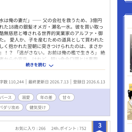
足掻く救済ＢＬです。ハッピーエンドです。 固定
8回には※を付けます。 ムーンにも掲載中。全56話
。 ミドリ名義で投稿していたものをR18専用緑虫
水は俺の妻だ」―― 父の会社を救うため、3億円
ました。 午前と午後の6:10の一日二回投稿となり
れた18歳の銀髪オメガ・瀬名一水。彼を買い取っ
酷無慈悲と噂される世界的実業家のアルファ・御
た。 愛人か、子を産むための道具として買われた
しく抱かれた翌朝に突きつけられたのは、まさか
』！？ 「逃がさない。お前は俺の檻で生きろ」 絶
者からの宣告。けれど、短い命令口調とは裏腹
続きを読む
手つきに滲む不器用な優しさと熱情に、一水の心
されていく。 単なる「所有物」として買われたオ
独な捕食者の心を溶かし、やがて唯一無二の番と
字数 110,244
最終更新日 2026.7.13
登録日 2026.6.13
つまでの物語。 絶対的支配から極上の溺愛へ。執
ース開幕！
バース
溺愛
年の差
甘々
パダリ攻め
健気受け
3
お気に入り : 266
24h.ポイント : 752