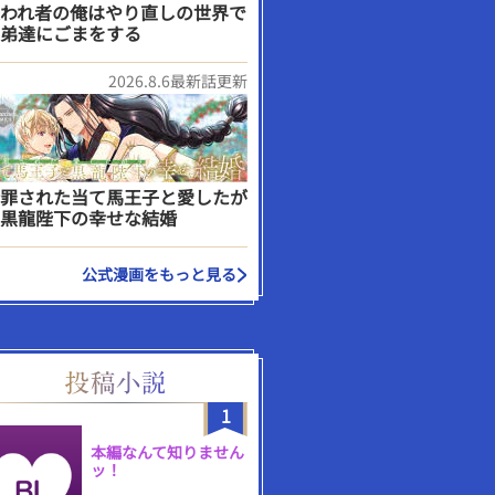
われ者の俺はやり直しの世界で
弟達にごまをする
2026.8.6最新話更新
罪された当て馬王子と愛したが
黒龍陛下の幸せな結婚
公式漫画をもっと見る
1
本編なんて知りません
ッ！