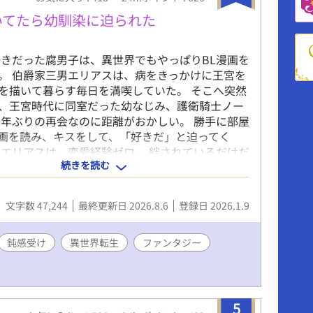
いてたら幼馴染に迫られた
好きだった腐男子は、異世界でもやっぱりBL漫画を
。 伯爵家三男エリアスは、病をきっかけに王宮を
を描いて暮らす毎日を満喫していた。 そこへ突然
、王宮時代に同室だった幼なじみ、護衛騎士ノー
六年ぶりの再会なのに距離がおかしい。 勝手に部屋
画を読み、キスをして、「好きだ」と迫ってく
のエリアスは、恋愛経験ゼロ。 絆されているだけだ
続きを読む
た気持ちが、少しずつ恋へ変わっていくことにも
ない。 そんな二人を第一王子が面白がって見守
は背中を押し、ときには振り回しながら、王宮の
文字数 47,244
最終更新日 2026.8.6
登録日 2026.1.9
も賑やか。 幼なじみの再会から始まる、じれじれ
タジーBL。 ※不定期・のんびり更新です。気長に
さい。
鈍感受け
異世界転生
ファンタジー
5