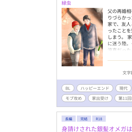
緑虫
父の再婚相
りづらかっ
家で、友人
ったことを
しまう。 
に迷う陸。
涼真だった
が始まる。
バイトをし
の浮気現場
文字数
ラウマを再
を飛び出す
BL
ハッピーエンド
を求めてコ
現代
入っていた
モブ攻め
家出受け
第11
泣いてしま
た陸は同居
信用できな
長編
完結
R18
也のおかん
れ続けてい
身請けされた銀髪オメガ