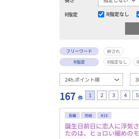
R指定なし
R指定
フリーワード
絆され
R指定
R指定なし
167
1
2
3
4
5
件
長編
完結
R18
誕生日前日に恋人に浮気
たのは、ヒョロい細めの