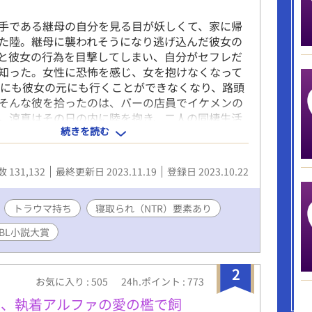
手である継母の自分を見る目が妖しくて、家に帰
た陸。継母に襲われそうになり逃げ込んだ彼女の
と彼女の行為を目撃してしまい、自分がセフレだ
知った。女性に恐怖を感じ、女を抱けなくなって
家にも彼女の元にも行くことができなくなり、路頭
そんな彼を拾ったのは、バーの店員でイケメンの
。涼真はその日の内に陸を抱き、二人の同棲生活
続きを読む
 だが、三年後の陸の誕生日に事件は起きる。陸が
ているコンビニからケーキを買って帰ると、涼真
を目撃してしまったのだ。 家出の原因となったト
 131,132
最終更新日 2023.11.19
登録日 2023.10.22
び見せられた陸は、耐え切れず荷物をまとめて家
。 雪の中行くあてもなく困った陸は、ひと晩の宿
ンビニの休憩室を目指す。 その日に深夜シフトに
トラウマ持ち
寝取られ（NTR）要素あり
のは、大学生のひょろい細めの細木史也。史也は
回BL小説大賞
った陸の話を聞いて、同居を申し出る。 困ってい
することを決めた。だけど、もう二度と人なんて
い。絶対心を開かないと決意する陸だったが、史
2
お気に入り : 505
24h.ポイント : 773
な優しさにどんどん絆されてしまい――。 裏切ら
た陸が、再び人を信じてトラウマを克服し、幸せ
は、執着アルファの愛の檻で飼