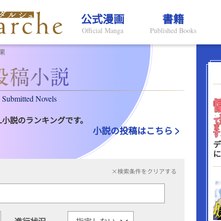
公式漫画
書籍
Official Manga
Published Books
果
Submitted Novels
L小説のランキングです。
小説の投稿はこちら
デ
に
×検索条件をクリアする
進行状況