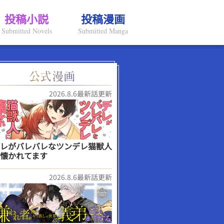
投稿小説
投稿漫画
Submitted Novels
Submitted Manga
2026.8.6最新話更新
レがバレバレなツンデレ猫獣人
懐かれてます
2026.8.6最新話更新