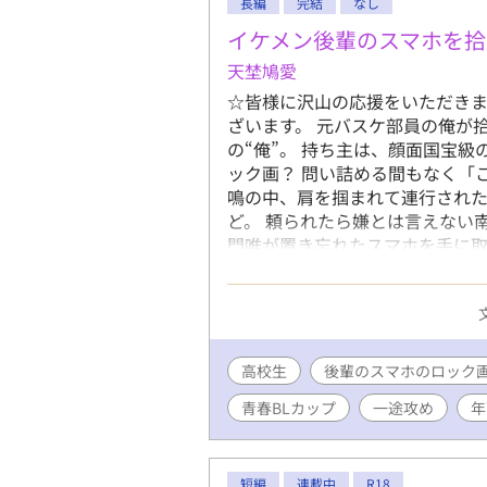
長編
完結
なし
イケメン後輩のスマホを拾
天埜鳩愛
☆皆様に沢山の応援をいただきま
ざいます。 元バスケ部員の俺が
の“俺”。 持ち主は、顔面国宝級
ック画？ 問い詰める間もなく「
鳴の中、肩を掴まれて連行され
ど。 頼られたら嫌とは言えない
門唯が置き忘れたスマホを手に
った！ 北門はモテ男ゆえに女
から学年を越え急激に仲良くな
け打ち明けて……。一途なメロ
つ持たれつラブ！ ☆ノベマ！の
ードを加えたアルファポリス版で
高校生
後輩のスマホのロック
青春BLカップ​
一途攻め
年
短編
連載中
R18