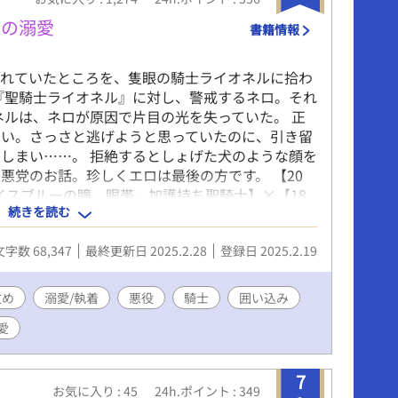
士の溺愛
書籍情報
倒れていたところを、隻眼の騎士ライオネルに拾わ
『聖騎士ライオネル』に対し、警戒するネロ。それ
ネルは、ネロが原因で片目の光を失っていた。 正
ない。さっさと逃げようと思っていたのに、引き留
しまい……。 拒絶するとしょげた犬のような顔を
悪党のお話。珍しくエロは最後の方です。 【20
アイスブルーの瞳、眼帯。加護持ち聖騎士】×【18
続きを読む
髪に黒目、闇魔術師】 聖×悪BLです。他サイトより
文字数 68,347
最終更新日 2025.2.28
登録日 2025.2.19
攻め
溺愛/執着
悪役
騎士
囲い込み
愛
7
お気に入り : 45
24h.ポイント : 349