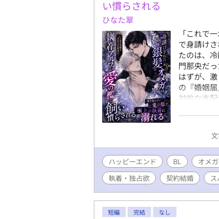
を掴もうと
い慣らされる
ＣＰ、R1
ひなた翠
となります
「これで一
垢に移動し
で身請けさ
ます。
たのは、冷
門那央だっ
はずが、激
の『婚姻届
対的な支配
に、触れる
は次第に絆
メガが、孤
文
して並び立
着オメガバ
ハッピーエンド
BL
オメガ
執着・独占欲
契約結婚
ス
短編
完結
なし