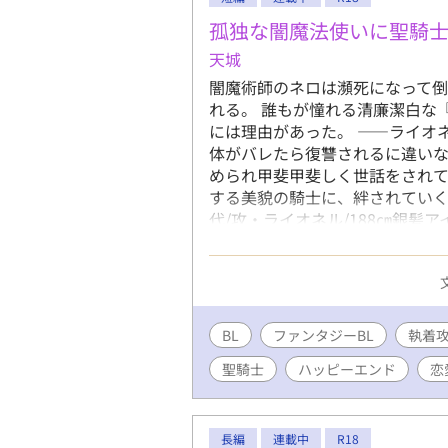
孤独な闇魔法使いに聖騎
天城
闇魔術師のネロは瀕死になって
れる。 誰もが憧れる清廉潔白な
には理由があった。 ――ライオ
体がバレたら復讐されるに違い
められ甲斐甲斐しく世話をされて
する美貌の騎士に、絆されていく
代/攻・ライオネル/188㎝銀髪
歳/受・ネロ/168㎝黒赤まだら
転載中。
BL
ファンタジーBL
執着
聖騎士
ハッピーエンド
恋
長編
連載中
R18