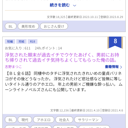
こで出会った謎の男に連れ去られて──？ 社畜おじさんがえっち
続きを読む
な目に遭いつつ逃走を図るお話です。 果たしておじさんは逃げ切
れるのか。
文字数 18,325
最終更新日 2023.10.11
登録日 2023.8.29
BL
美形攻め
おじさん受け
8
短編
完結
R18
お気に入り : 611
24h.ポイント : 14
浮気された顛末が過去イチでウケたあげく、男前にお持
ち帰りされて過去イチ気持ちよくしてもらった俺の話。
志野まつこ
書籍情報
【ＢＬ全６話】 同棲中のタチに浮気されたきれいめの童貞バリネ
コがその後どうなったか。 浮気されたけど悲壮感など皆無に等し
いタイトル通りのアホエロ。 年上の男前×ご機嫌な酔っ払い。 ム
ーンライトノベルズさんにも公開しています。
文字数 12,156
最終更新日 2021.4.10
登録日 2021.4.6
BL
現代
アホエロ
社会人
サラリーマン