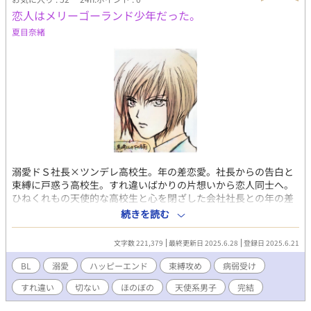
恋人はメリーゴーランド少年だった。
夏目奈緒
溺愛ドＳ社長×ツンデレ高校生。年の差恋愛。社長からの告白と
束縛に戸惑う高校生。すれ違いばかりの片想いから恋人同士へ。
ひねくれもの天使的な高校生と心を閉ざした会社社長との年の差
ＢＬ。中山夏樹(18)は従姉妹の結婚式の２次会で、倒れてきた酔
続きを読む
っ払いの下敷きになり左手に怪我を負った。助けてくれたのが、
会場レストラン経営の黒崎ホールディングス代表取締役社長・黒
文字数 221,379
最終更新日 2025.6.28
登録日 2025.6.21
崎圭一(33)。左手の抜糸がすむまで黒崎の車で送迎されることに
なった。黒崎は誰にも心を開かない。夏樹も同じである。しかし
BL
溺愛
ハッピーエンド
束縛攻め
病弱受け
ながら、夏樹は黒崎の前だけは自分の意思とは反対に、本音を吐
すれ違い
切ない
ほのぼの
天使系男子
完結
き出す。２人は孤独を抱えており、夏樹は黒崎に惹かれていく。
黒崎は夏樹に一目惚れし、執着する。