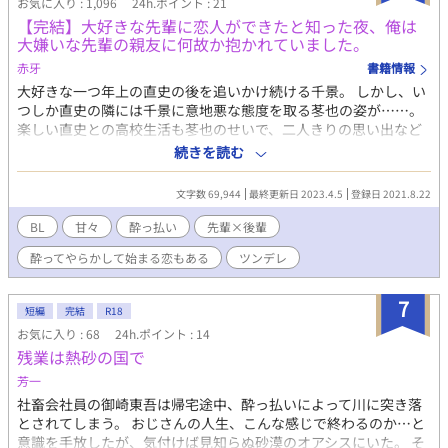
お気に入り : 1,096
24h.ポイント : 21
【完結】大好きな先輩に恋人ができたと知った夜、俺は
大嫌いな先輩の親友に何故か抱かれていました。
赤牙
書籍情報
大好きな一つ年上の直史の後を追いかけ続ける千景。 しかし、い
つしか直史の隣には千景に意地悪な態度を取る苳也の姿が……。
楽しい直史との高校生活も苳也のせいで、二人きりの思い出など
作れずにいた……。 大学でも三人はいつも一緒で……千景が20歳
続きを読む
を迎えた12/23の夜、少し早めのクリスマスを三人で祝う。 初め
てのお酒…美味しいご飯…苳也がいなけりゃ完璧なのに……と、
文字数 69,944
最終更新日 2023.4.5
登録日 2021.8.22
思っていたところに直史が衝撃の事実を話し始める。 「俺、恋人
ができたんだ〜」 その事実にショックを受けた千景は酒を煽
BL
甘々
酔っ払い
先輩×後輩
り……記憶を飛ばし…… 目覚めた時には直史のベッド…… そし
酔ってやらかして始まる恋もある
ツンデレ
て、何故か鉛のように重たい腰…… というか、俺……なんで直史
先輩の部屋に……？ 大混乱の千景の前に現れたのは大嫌いな苳也
で…… そして、千景は下半身すっぽんぽんなわけで……。 意地悪
7
短編
完結
R18
な先輩×酔ったら◯◯な後輩のドタバタ初夜！ R18の短編です！
お気に入り : 68
24h.ポイント : 14
完結しているので毎日更新です〜！ R話には【✳︎R✳︎】で題名に表
残業は熱砂の国で
記しておきます！ 【追記】9/9 『何かが始まるクリスマスの夜』
で完結分は終わってしまったのですが、二人の両想いからのハッ
芳一
ピーイチャラブ初夜を後日投稿していきたいと思います☆ 時間は
社畜会社員の御崎東吾は帰宅途中、酔っ払いによって川に突き落
かかりますが、投稿して際にはお付き合いの程よろしくお願いし
とされてしまう。 おじさんの人生、こんな感じで終わるのか…と
ますm(__)m
意識を手放したが、気付けば見知らぬ砂漠のオアシスにいた。 そ