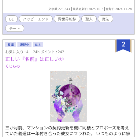
の場所。 どうしてここに来たのかわからなかったが、何もかもめ
んどくさくなりそのまま寝てしまうことに。だがそこに通りかか
文字数 223,343
最終更新日 2025.10.7
登録日 2024.11.28
った人に起こされ、その人を見るととんでもないイケメン外国人
の男だった。 恋人に浮気されたんなら浮気返してやれ。そう思っ
BL
ハッピーエンド
異世界転移
聖人
魔法
たハルトは「俺を抱かない？」と男に持ちかける。 五百年ぶりの
チート
聖女の再来だと知り、その能力の保持も理解するも、それを隠し
ハルトは拾ってくれた男の家で恩返しとして家政夫として働くこ
とを選ぶ。 だって男の家はとんでもないゴミ屋敷だったから――
2
長編
連載中
R18
保護者となった魔法騎士×家政夫となった異世界転移者 ●完結保
お気に入り : 4
24h.ポイント : 242
障 ●R18には※つけてます ●毎日2話更新します
正しい『名前』は正しいか
くじらの
三か月前、マンションの契約更新を機に同棲とプロポーズを考え
ていた義道は一年付き合った彼女にフラれた。 いつものように家