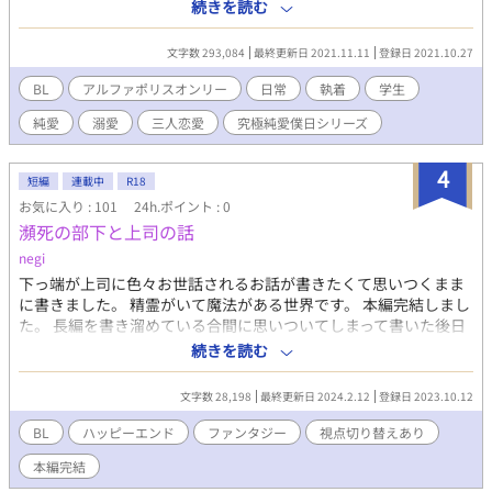
の人生を7ルートから選ぶことのできる箱庭世界、究極純愛♡僕日
続きを読む
シリーズ。 正規ルート【戻れない僕らの日常】 テーマ『常識に囚
われない幸せな三角関係』 注意：四視点切り替えあり、３ｐあり
文字数 293,084
最終更新日 2021.11.11
登録日 2021.10.27
文字数に統一性がないため読み辛い部分あり あらすじ Ｋ学園高等
部にて、四人が出逢いそれぞれの想いと共に絆を築いてゆく。久
BL
アルファポリスオンリー
日常
執着
学生
隆は、自分が将来を誓った相手である咲夜を葵から奪いたいとい
純愛
溺愛
三人恋愛
究極純愛僕日シリーズ
う葛藤を抱えつつも二人を応援する道を選ぶ。葵は幸せのための
道を選び、咲夜は一人で立てなくなってゆく。 久隆と葵に溺愛さ
れた咲夜が選んだ三人の幸せの形とは？！そこから始まる、波乱
4
短編
連載中
R18
に満ちたlove story！
お気に入り : 101
24h.ポイント : 0
瀕死の部下と上司の話
negi
下っ端が上司に色々お世話されるお話が書きたくて思いつくまま
に書きました。 精霊がいて魔法がある世界です。 本編完結しまし
た。 長編を書き溜めている合間に思いついてしまって書いた後日
談をアップします。 全部で10000文字いかないくらいです。 無自
続きを読む
覚に絶倫な副隊長と（元？）下っ端のCPはまた思いついたら書く
かもしれないので完結から連載中に戻しました。 少しでも楽しん
文字数 28,198
最終更新日 2024.2.12
登録日 2023.10.12
でもらえると嬉しいです。 ※ 視点がコロコロ変わります。 ※ R18
作品です。予告なくそういう表現が入ります。
BL
ハッピーエンド
ファンタジー
視点切り替えあり
本編完結