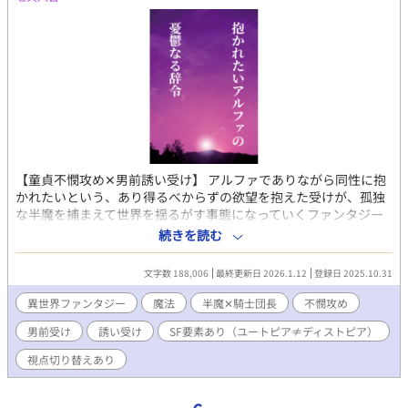
【童貞不憫攻め✕男前誘い受け】 アルファでありながら同性に抱
かれたいという、あり得るべからずの欲望を抱えた受けが、孤独
な半魔を捕まえて世界を揺るがす事態になっていくファンタジー
です。 衣食住が保証されたユートピアと謳われる世界での特権階
続きを読む
級アルファとして生まれたアラム・ベネフィンは、生まれ持った
気質に加えて努力も惜しまず、若くして騎士団長と任命されるま
文字数 188,006
最終更新日 2026.1.12
登録日 2025.10.31
でになった。 順風満帆な人生を歩んでいたアラムだが、とうとう
耐えきれなくなったある日、一夜限りでもとベータの男に抱いて
異世界ファンタジー
魔法
半魔✕騎士団長
不憫攻め
欲しいと懇願した。 念願叶ったアラムだったが、ベータであると
男前受け
誘い受け
SF要素あり（ユートピア≠ディストピア）
思いこんでいた相手が実は、皇族でありながら地上最強とも謳わ
れる半魔であることを知ることになった。 童貞で人嫌いをこじら
視点切り替えあり
せた最強の男から溺愛され、拒否しながらも絆されていくアルフ
ァ受けの話です。 SF要素とファンタジー要素をかけ合わせたユー
トピア≠ディストピア世界です。一見設定もりもりですが、背景