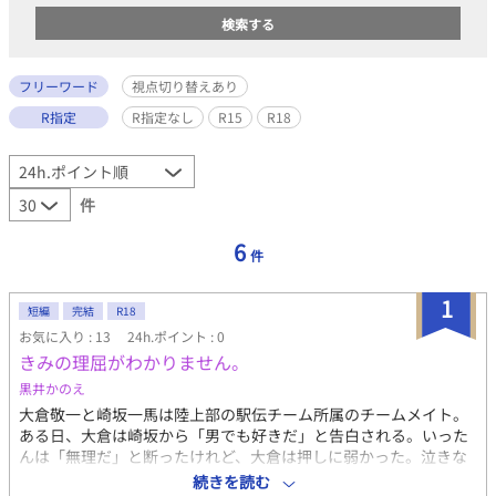
フリーワード
視点切り替えあり
R指定
R指定なし
R15
R18
件
6
件
1
短編
完結
R18
お気に入り : 13
24h.ポイント : 0
きみの理屈がわかりません。
黒井かのえ
大倉敬一と崎坂一馬は陸上部の駅伝チーム所属のチームメイト。
ある日、大倉は崎坂から「男でも好きだ」と告白される。いった
んは「無理だ」と断ったけれど、大倉は押しに弱かった。泣きな
がらすがりつかれ、なおかつ「襲ったりしない」との約束をさ
続きを読む