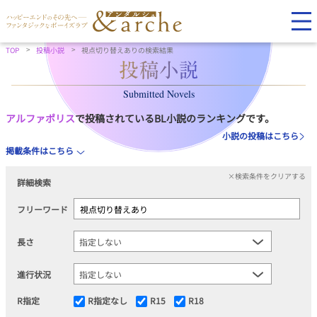
TOP
投稿小説
視点切り替えありの検索結果
Submitted Novels
アルファポリス
で投稿されているBL小説のランキングです。
小説の投稿はこちら
掲載条件はこちら
×検索条件をクリアする
詳細検索
フリーワード
長さ
進行状況
R指定
R指定なし
R15
R18