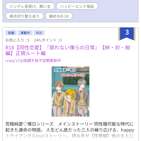
ツンデレ系受け、飼い主
ハッピーエンド保証
視点切り替えあり
緩めなR-18
3
長編
連載中
R18
お気に入り : 5
24h.ポイント : 0
R18【同性恋愛】『戻れない僕らの日常』【絆・対・相
編】正規ルート編
crazy’s7@体調不良不定期更新中
究極純愛♡僕日シリーズ メインストーリー 同性婚可能な時代に
起きた運命の物語。 人生どん底だった三人の繰り広げる、happy
トライアングルloveストーリー。 読み手が【序章編】後の主人公