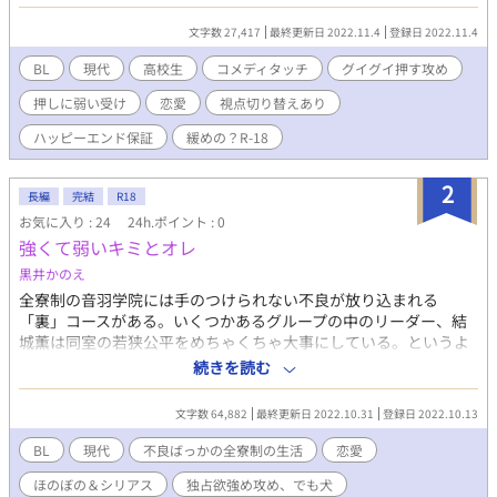
れ、つい「それならば」とオッケーしてしまう。が、意外にも、
なんの進展もないまま半月が経過。そんな時、崎坂が元カノと話
文字数 27,417
最終更新日 2022.11.4
登録日 2022.11.4
しているのを見て大倉は動揺してしまい……
BL
現代
高校生
コメディタッチ
グイグイ押す攻め
押しに弱い受け
恋愛
視点切り替えあり
ハッピーエンド保証
緩めの？R-18
2
長編
完結
R18
お気に入り : 24
24h.ポイント : 0
強くて弱いキミとオレ
黒井かのえ
全寮制の音羽学院には手のつけられない不良が放り込まれる
「裏」コースがある。いくつかあるグループの中のリーダー、結
城薫は同室の若狭公平をめちゃくちゃ大事にしている。というよ
り、もはや犬。いつもクールで少しそっけない公平に構ってほし
続きを読む
くてしかたない。エリート集団の「表」から編入してきたワケア
リな公平だったが、そんな薫との毎日を平穏に過ごしている。だ
文字数 64,882
最終更新日 2022.10.31
登録日 2022.10.13
が、ある日、公平を「自分の女」だと言う奴に出会い、薫は公平
を意識せずにいられなくなっていく。自分を避ける薫に公平がキ
BL
現代
不良ばっかの全寮制の生活
恋愛
れてしまい、２人の仲はぎくしゃく。その裏で、公平を手に入れ
ほのぼの＆シリアス
独占欲強め攻め、でも犬
ようと画策する奴が……