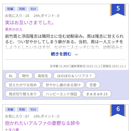
5
短編
完結
R18
お気に入り : 18
24h.ポイント : 0
実はお互いさまでした。
黒井かのえ
岩竹周と浮田隆志は隣同士に住む幼馴染み。周は隆志に甘えられ
ると、つい甘やかしてしまう癖がある。当初、周は一人エッチを
しようとしたいたはすが、なぜか二人エッチになり、幼馴染みと
しごきあう仲に。だが、隆志は周が好き過ぎて、しかも馬鹿。周
続きを読む
は周で兄貴分気取りだが、ネガティブ思考。お互い、なんでも知
っている仲だったはずなのに、少しずつズレが生じ、ある日、周
文字数 31,400
最終更新日 2022.11.2
登録日 2022.11.1
が隆志に激怒する事態に…
BL
現代
高校生
ほのぼの＆シリアス？
甘えたがりな攻め
甘やかし癖のある受け
恋愛
視点切り替えあり
ハッピーエンド保証
まぁまぁR-18
6
長編
完結
R18
お気に入り : 67
24h.ポイント : 0
抱かれたいアルファの憂鬱なる辞令
七天八響