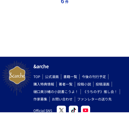
6
件
に薄っすらある程度の、初っ端から過激表現がっつりの恋愛ドラ
マです。そして、オメガバはあまり機能しておりません。設定を
お借りしただけです。すみません。 科学技術を発展させた人間
と、魔法の使える魔族が共存しているという雰囲気で読んでいた
だけたら幸いです。。 ※ムーンライトノベルズにも掲載しており
ます。
&arche
TOP
公式漫画
書籍一覧
今後の刊行予定
購入特典情報
著者一覧
投稿小説
投稿漫画
樋口美沙緒の小説書こうよ！
《うちの子》推し会！
作家募集
お問い合わせ
ファンレターの送り先
Official SNS