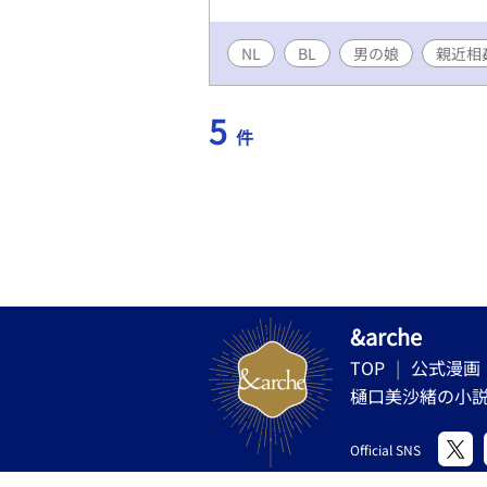
NL
BL
男の娘
親近相
5
件
&arche
TOP
公式漫画
樋口美沙緒の小
Official SNS