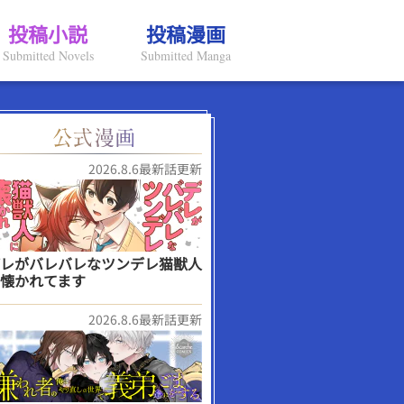
投稿小説
投稿漫画
Submitted Novels
Submitted Manga
2026.8.6最新話更新
レがバレバレなツンデレ猫獣人
懐かれてます
2026.8.6最新話更新