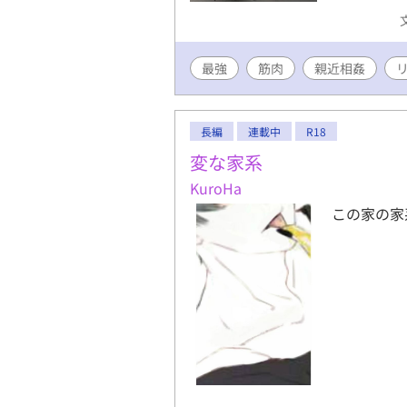
温和な、時
した筋肉と
そんな彼は
最強
筋肉
親近相姦
た。 柔術
全ては手の
ス。 ✳︎
て、かなり
長編
連載中
R18
変な家系
KuroHa
この家の家系