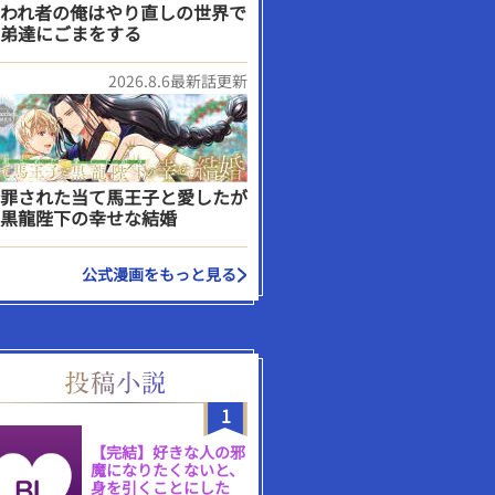
われ者の俺はやり直しの世界で
弟達にごまをする
2026.8.6最新話更新
罪された当て馬王子と愛したが
黒龍陛下の幸せな結婚
公式漫画をもっと見る
1
【完結】好きな人の邪
魔になりたくないと、
身を引くことにした