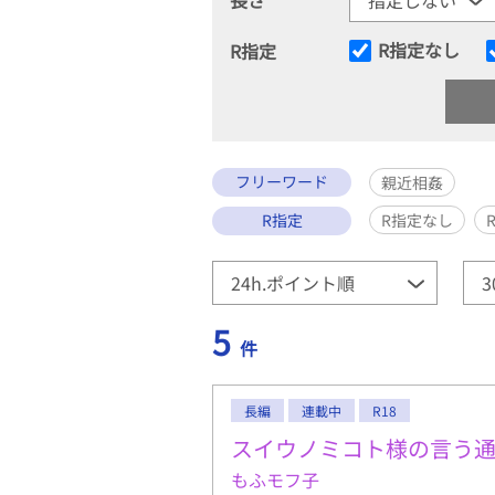
R指定なし
R指定
フリーワード
親近相姦
R指定
R指定なし
5
件
長編
連載中
R18
スイウノミコト様の言う
もふモフ子