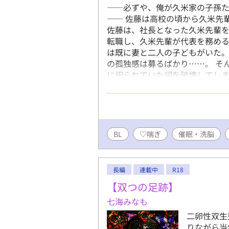
――必ずや、俺が久米家の子孫
―― 佐藤は高校の頃から久米先
佐藤は、社長となった久米先輩を
転職し、久米先輩が代表を務める『
は既に妻と二人の子どもがいた。
の孤独感は募るばかり……。 そ
に祀られていた祠を破壊してしま
百年にもわたって久米家に力を搾
ウノミコト様】から特別な鈴を
してきた人間たちに罪を償わせる
無のBL小説 ※主人公のハッピ
かれています。基本的に、主人公
BL
♡喘ぎ
催眠・洗脳
分のために！ ※ここに書ききれ
す。それでも大丈夫だという方の
の親友を寝取る話 ＜先輩編＞ 
長編
連載中
R18
取る話 ＜真相編＞ 【スイウノ
【双つの足跡】
編＞ 本編に載せられなかったエ
七海みなも
二卵性双生
りながら当