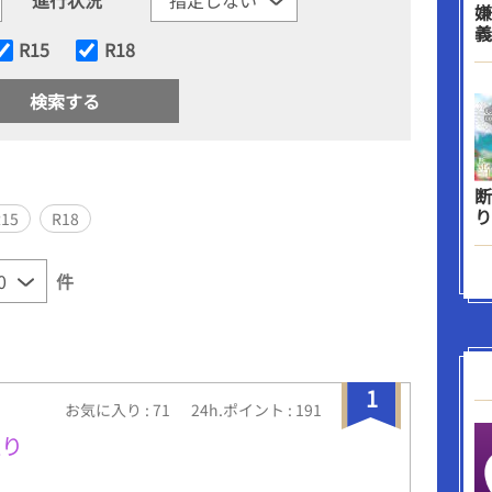
嫌
義
R15
R18
断
り
R15
R18
件
1
お気に入り : 71
24h.ポイント : 191
通り