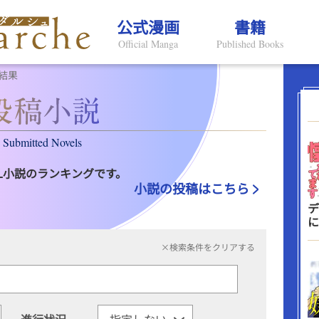
公式漫画
書籍
Official Manga
Published Books
結果
Submitted Novels
L小説のランキングです。
小説の投稿はこちら
デ
に
×検索条件をクリアする
進行状況