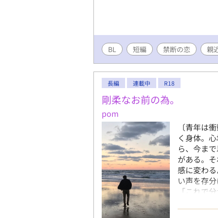
BL
短編
禁断の恋
親
長編
連載中
R18
剛柔なお前の為。
pom
〔青年は衝
く身体。心
ら、今まで
がある。そ
感に変わる
い声を存分
「これで分
持ちよくな
付き、逞し