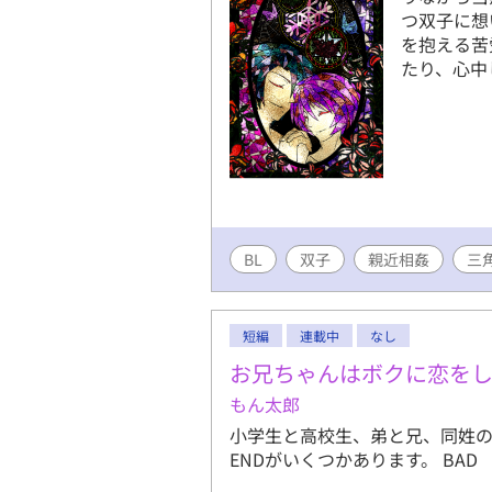
つ双子に想
を抱える苦
たり、心中
BL
双子
親近相姦
三
短編
連載中
なし
お兄ちゃんはボクに恋を
もん太郎
小学生と高校生、弟と兄、同姓の
ENDがいくつかあります。 BAD