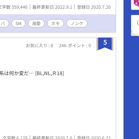
に冷酷な目付き。 洗練された柔らかいむっちりと
文字数 359,446
最終更新日 2022.9.1
登録日 2020.7.20
澄んだ笑顔は人々を魅了する媚薬かもしれない。
【最強】という名の極地に到達しようとしてい
の申し子。坂鬼 大河 彼の周りに起こる波乱。
リバ
SM
溺愛
ホモ
ノンケ
ひらの上。 徐々に炎上していく、戦いとセック
BLと言うより、官能小説に近いです。話が進むに連れ
5
エロくなります。
お気に入り : 8
24h.ポイント : 0
は何か変だ… [BL,NL,Ｒ18]
文字数 6,178
最終更新日 2020.7.6
登録日 2020.6.22