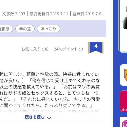
文字数 2,093
最終更新日 2019.7.11
登録日 2019.7.6
近相姦
年の差
ほっこり
4
お気に入り : 38
24h.ポイント : 0
動に苦しむ。葛藤と性欲の渦。快感に呑まれてい
地が良い。〕 「俺を信じて受け止めてくれるのな
以上の快感を教えてやる。」 「お前はマゾの素質
れはサドの奴とセックスすると、とてつもねー快
んだ。」 「そんなに感じたいなら。さっきの可愛
に聞かせてくれたら、たっぷり突いてやる。」
かったか？酷くされるだけじゃ、お前は心から気
続きを読む
れねー。」 父親から受け継いだ凛々しく整った顔
く雄々しい肉体。 母親から受け継がれた穏やかで