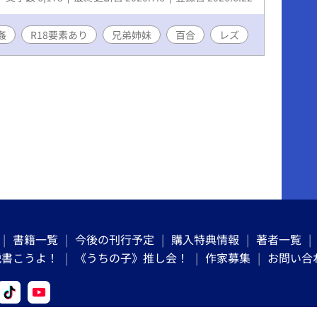
姦
R18要素あり
兄弟姉妹
百合
レズ
書籍一覧
今後の刊行予定
購入特典情報
著者一覧
説書こうよ！
《うちの子》推し会！
作家募集
お問い合