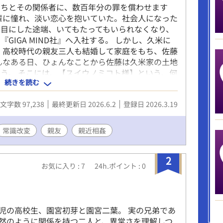
たちとその関係者に、数百年分の罪を償わせます
輩に憧れ、淡い恋心を抱いていた。社会人になった
目にした途端、いてもたってもいられなくなり、
GIGA MIND社』へ入社する。 しかし、久米に
 高校時代の親友三人も結婚して家庭をもち、佐藤
んなある日、ひょんなことから佐藤は久米家の土地
う。 そこには、【スイウノミコト様】という、何
続きを読む
取され続けている神様が封じられていた。 【スイ
授けられた佐藤は【スイウノミコト様】の力を搾取
文字数 97,238
最終更新日 2026.6.2
登録日 2026.3.19
ため、たくさんの人を支配していく。 ※倫理観皆
ーは、無関係な他者のアンハッピーを犠牲にして築
は自己中な総攻め鬼畜野郎です。全ては神様と自
常識改変
親友
親近相姦
ないほど、どの章も特殊な性癖のオンパレードで
みお進みください。 ＜親友編＞ 高校時代の三人
2
憧れの先輩である久米と、その従者である東雲を寝
お気に入り : 7
24h.ポイント : 0
ミコト様】と久米家の因縁が明らかになる話 ＜番外
ピソードなど
児の高校生、園宮初芽と園宮二葉。 実の兄弟であ
然のように関係を持つ二人と、異常さを理解しつ