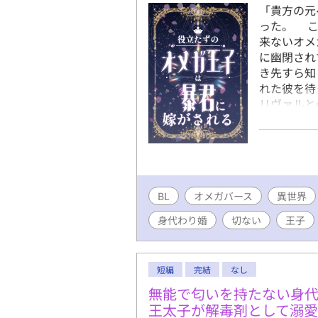
「貴方の元
った。 こ
来ないオメ
に幽閉され
き先すら知
れた彼を待
リヴァルと
ずだったの
たセレンは
ると恐れ、
きたのです
でも構わな
BL
オメガバース
どこか違っ
異世界
と蔑むこと
身代わり婚
切ない
王子
っていたセ
けない力を
場で互いを
短編
完結
なし
わっていく
思っていた
無能で匂いを持たない身代
リヴァル。
王太子が解毒剤として溺愛