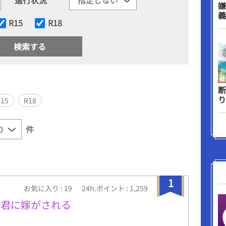
嫌
義
R15
R18
断
り
R15
R18
件
1
お気に入り : 19
24h.ポイント : 1,259
暴君に嫁がされる