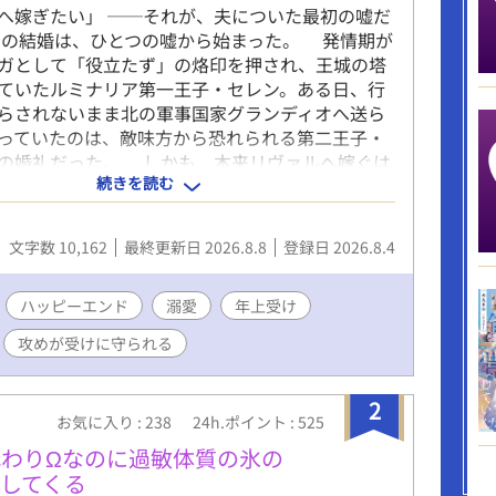
へ嫁ぎたい」 ──それが、夫についた最初の嘘だ
の結婚は、ひとつの嘘から始まった。 発情期が
ガとして「役立たず」の烙印を押され、王城の塔
ていたルミナリア第一王子・セレン。ある日、行
らされないまま北の軍事国家グランディオへ送ら
っていたのは、敵味方から恐れられる第二王子・
の婚礼だった。 しかも、本来リヴァルへ嫁ぐは
続きを読む
は妹の第四王女。相手が自分ではなかったと知っ
、この婚姻が破談になれば国同士の関係まで崩れ
咄嗟に告げる。 「私が望んで、貴方の元へ嫁いで
文字数 10,162
最終更新日 2026.8.8
登録日 2026.8.4
」 もちろん、嘘だった。 ところが「誰が相手
い」と言い放ったリヴァルは、噂に聞く暴君とは
ていた。セレンに無理を強いることも、役立たず
ハッピーエンド
溺愛
年上受け
もない。それどころか誰にも必要とされないと思
攻めが受けに守られる
レンの魔法は、リヴァルと共に戦うことで思いが
発揮していく。 食事を共にし、剣を教わり、戦
守るうち、形だけだった夫婦の距離も少しずつ変
2
お気に入り : 238
24h.ポイント : 525
。 国のためなら、自分などどうなってもいいと
セレン。婚姻など誰としても同じだと思っていた
わりΩなのに過敏体質の氷の
 やがて二人は次第に仲を深め、そして気付く。
してくる