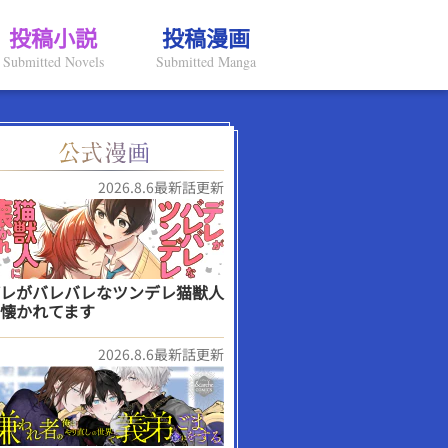
投稿小説
投稿漫画
Submitted Novels
Submitted Manga
2026.8.6最新話更新
レがバレバレなツンデレ猫獣人
懐かれてます
2026.8.6最新話更新