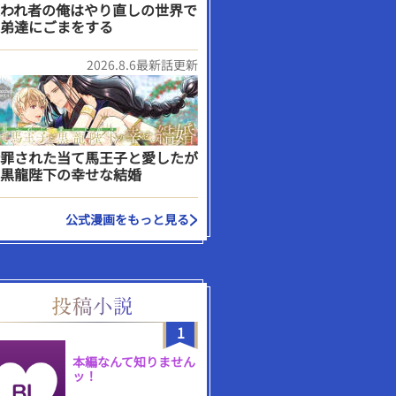
われ者の俺はやり直しの世界で
弟達にごまをする
2026.8.6最新話更新
罪された当て馬王子と愛したが
黒龍陛下の幸せな結婚
公式漫画をもっと見る
1
本編なんて知りません
ッ！