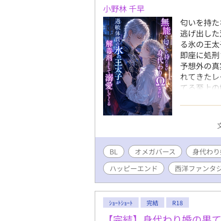
最初は嘘
小野林 千早
つの間にか
匂いを持た
に、リヴァ
逃げ出した
を。 けれ
る氷の王太
人を引き裂く
即座に処刑
です！「面
予想外の真
ましたら、
れてきたレ
https://
てる至上の
https://w
婚。しかし
https://w
っていく。
https://w
璧だった関
る、不器用
BL
オメガバース
身代わり
ハッピーエンド
西洋ファンタ
ｼｮｰﾄｼｮｰﾄ
完結
R18
【完結】身代わり婚の果