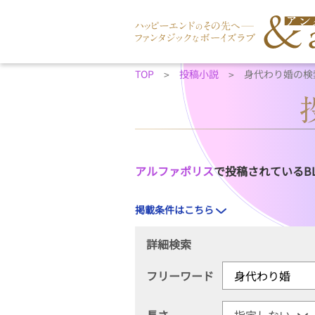
TOP
投稿小説
身代わり婚の検
アルファポリス
で投稿されているB
掲載条件はこちら
詳細検索
フリーワード
長さ