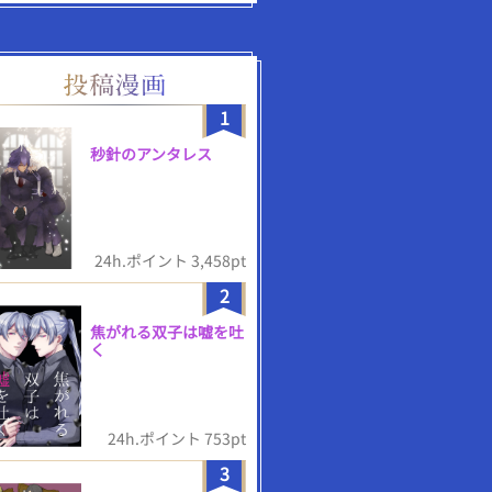
1
秒針のアンタレス
24h.ポイント 3,458pt
2
焦がれる双子は嘘を吐
く
24h.ポイント 753pt
3