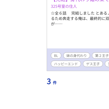
325号室の住人
☆全６話 完結しました とある
るため奔走する俺は、最終的に
が……
BL
妹の身代わり
第２王子
ハッピーエンド
ゲス王子
3
件