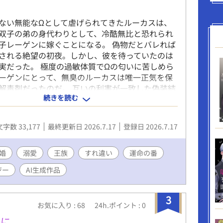
だった「貴方の元へ嫁ぎたい」という言葉が、い
セレン自身の願いになっていたことを。 同時
ない無能なΩとして虐げられてきたルーカスは、
ルもまた、セレンを手放しがたくなっていたこと
双子の弟の身代わりとして、冷酷無比と恐れられ
どそんなある時、セレンのついた必死の嘘が、二
子レーゲンに嫁ぐことになる。 偽物だとバレれば
。 📖毎日0時更新 🏆 Fujossy小説大賞に応募中
される絶望の初夜。しかし、彼を待っていたのは
白かった」「続きが気になる」と思っていただけ
実だった。 極度の過敏体質でΩの匂いに苦しめら
応援投票していただけると嬉しいです✨
ーゲンにとって、無臭のルーカスは唯一正気を保
fujossy.jp/books/32037 お借りした表紙素材 ・ina様
解毒剤だったのだ。 互いの利害が一致した偽装結
ww.pixiv.net/artworks/118203553 ・きっち様
続きを読む
、触れ合う温もりの中で、二人は次第に惹かれ合
ww.pixiv.net/artworks/112188714 ・ノファテス様
 そんな中、ルーカスに遅すぎる発情期が訪れ、完
ww.pixiv.net/artworks/140205111 ✦︎…性描写アリ
係に破滅の足音が忍び寄る。 身代わりから始ま
文字数 33,177
最終更新日 2026.7.17
登録日 2026.7.17
な二人の溺愛オメガバースファンタジー。
婚
溺愛
王族
すれ違い
運命の番
ジー
AI生成作品
3
お気に入り : 68
24h.ポイント : 0
てに