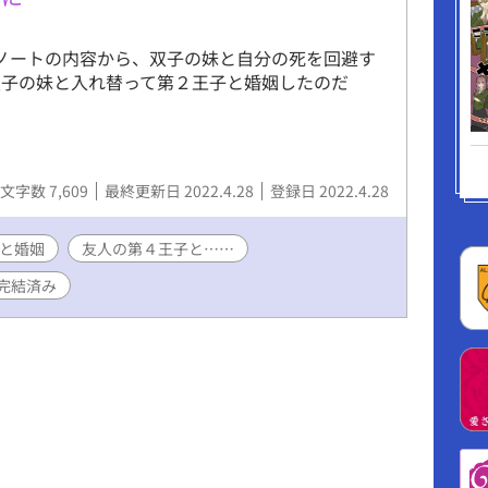
ノートの内容から、双子の妹と自分の死を回避す
双子の妹と入れ替って第２王子と婚姻したのだ
文字数 7,609
最終更新日 2022.4.28
登録日 2022.4.28
と婚姻
友人の第４王子と……
完結済み