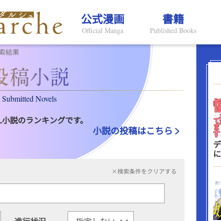
公式漫画
書籍
Official Manga
Published Books
索結果
Submitted Novels
L小説のランキングです。
小説の投稿はこちら
デ
に
×検索条件をクリアする
進行状況