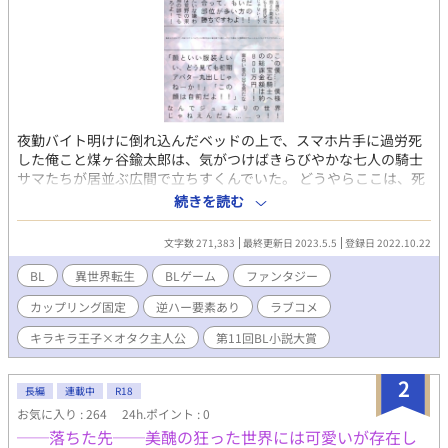
夜勤バイト明けに倒れ込んだベッドの上で、スマホ片手に過労死
した俺こと煤ヶ谷鍮太郎は、気がつけばきらびやかな七人の騎士
サマたちが居並ぶ広間で立ちすくんでいた。 どうやらここは、死
ぬ直前にコラボ報酬目当てでダウンロードしたBL恋愛ソーシャル
続きを読む
ゲーム『宝石の騎士と七つの耀燈（ランプ）』の世界のようだ。
俺の立ち位置はどうやら主人公に対する悪役ライバル、しかも不
文字数 271,383
最終更新日 2023.5.5
登録日 2022.10.22
人気ゆえ途中でフェードアウトするキャラらしい。 だが、俺は知
ってしまった。最初のチュートリアルバトルにて、イケメンに守
BL
異世界転生
BLゲーム
ファンタジー
られチヤホヤされて、優しい言葉をかけてもらえる喜びを。 こん
カップリング固定
逆ハー要素あり
ラブコメ
なやさしい世界を目の前にして、前世みたいに隅っこで丸まって
るだけのダンゴムシとして生きてくなんてできっこない。過去の
キラキラ王子×オタク主人公
第11回BL小説大賞
陰縁焼き捨てて、コンプラ無視のキラキラ王子を傍らに、同じく
転生者の廃課金主人公とバチバチしつつ、俺は俺だけが全力でチ
2
ヤホヤされる世界を目指す！ ※頭の悪いギャグ・ソシャゲあるあ
長編
連載中
R18
ると・メタネタ多めです。 ※逆ハー要素もありますがカップリン
お気に入り : 264
24h.ポイント : 0
グは固定です。 ※R18は最後にあります。 ※愛され→嫌われ→愛
──落ちた先──美醜の狂った世界には可愛いが存在し
されの要素がちょっとだけ入ります。 ※表紙の背景は祭屋暦様よ