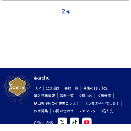
→薄い色→白” の設定で進めてます。だいたいそんな感じ。 追記
ですが、白自体が蔑まれている訳では無いです。その色を人族ま
2
件
たは魔族が持って産まれてくることが問題、としています。まぁ
詳しくは追追····· ※1章毎に描き上がり次第プロローグより先
を毎日投稿してます。
&arche
TOP
公式漫画
書籍一覧
今後の刊行予定
購入特典情報
著者一覧
投稿小説
投稿漫画
樋口美沙緒の小説書こうよ！
《うちの子》推し会！
作家募集
お問い合わせ
ファンレターの送り先
Official SNS