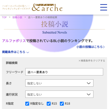
TOP
投稿小説
逆ハー要素ありの検索結果
Submitted Novels
アルファポリス
で投稿されているBL小説のランキングです。
小説の投稿はこちら
掲載条件はこちら
×検索条件をクリアする
詳細検索
フリーワード
長さ
進行状況
R指定
R指定なし
R15
R18