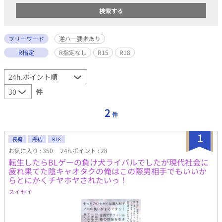
フリーワード
逆ハー要素あり
R指定
R指定なし
R15
R18
件
2
件
1
長編
完結
R18
お気に入り : 350
24h.ポイント : 28
転生したらBLゲーの負け犬ライバルでしたが現代社会に
疲れ果てた陰キャオタクの俺はこの際男相手でもいいか
らとにかくチヤホヤされたいっ！
スイセイ