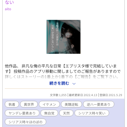
ない
りお借りしております。
aito
https://www.pixiv.net/artworks/54224680
他作品、 非凡な俺の平凡な日常【エブリスタ様で完結していま
す】 投稿作品のアプリ移動に関しましてのご報告がありますので
詳しくはストーリーの1番上か1番下の【ご報告】をご覧下さい。
R18は一応保険 □魔族×主人公 ((※魔王じゃないです。あえてた
続きを読む
だの（？）魔族なのです。 イケメンが不細工で、不細工がイケメ
ンで……？ 凹凸の少ない日本人の平凡顔が麗しの美男で、更に幼
文字数 1,055
最終更新日 2022.4.13
登録日 2021.5.29
さと可愛さが追加されれば傾国の美少年？ 美醜逆転が滅茶苦茶の
世界で可愛いが絶滅？ 現世で素朴に可愛いかった少年が、異世界
執着
異世界
イケメン
美醜逆転
逆ハー要素あり
に落ちるとまさかの絶世の美少年扱い… シリアス臭を香らせなが
ヤンデレ要素あり
無自覚
天然
シリアス時々笑い
らまったり行きます。 ──────────── ※ややこいので
簡単に····· 【美しさ順で言うと】 “可愛い→平凡→不細工→イ
シリアス時々ほのぼの
ケメン” 【色の順で言うと】 “黒→濃い色→鮮やかな色→明るい色