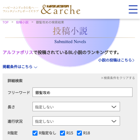
TOP
投稿小説
銀髪攻めの検索結果
Submitted Novels
アルファポリス
で投稿されているBL小説のランキングです。
小説の投稿はこちら
掲載条件はこちら
×検索条件をクリアする
詳細検索
フリーワード
長さ
進行状況
R指定
R指定なし
R15
R18