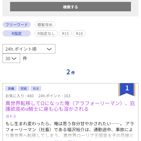
フリーワード
銀髪攻め
R指定
R指定なし
R15
R18
件
2
件
1
長編
完結
R18
お気に入り : 480
24h.ポイント : 163
異世界転移してΩになった俺（アラフォーリーマン）、庇
護欲高めα騎士に身も心も溶かされる
ヨドミ
もし生まれ変わったら、俺は思う存分甘やかされたい――。 アラ
フォーリーマン（社畜）である福沢裕介は、通勤途中、事故によ
り異世界へ転移してしまう。 異世界ローリア王国皇太子の花嫁と