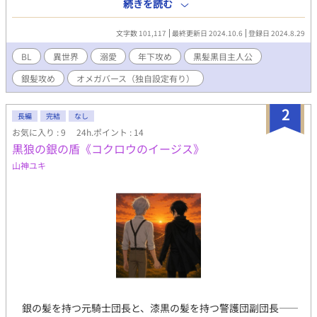
して召喚されたが、転移して早々、【災厄のΩ】と告げられ殺さ
続きを読む
れそうになる。 【災厄のΩ】、それは複数のαを番にすることがで
きるΩのことだった――。 αがハーレムを築くのが常識とされる異
文字数 101,117
最終更新日 2024.10.6
登録日 2024.8.29
世界では、【災厄のΩ】は忌むべき存在。 負の烙印を押された裕
介は、間一髪、銀髪のα騎士ジェイドに助けられ、彼の庇護のも
BL
異世界
溺愛
年下攻め
黒髪黒目主人公
と、騎士団施設で居候することに。 「αがΩを守るのは当然だ」と
銀髪攻め
オメガバース（独自設定有り）
ジェイドは裕介の世話を焼くようになって――。 庇護欲高め騎士
（α）と甘やかされたいけどプライドが邪魔をして素直になれない
中年リーマン（Ω）のすれ違いラブファンタジー。 ※Rシーンには
2
長編
完結
なし
♡マークをつけます。
お気に入り : 9
24h.ポイント : 14
黒狼の銀の盾《コクロウのイージス》
山神ユキ
銀の髪を持つ元騎士団長と、漆黒の髪を持つ警護団副団長――