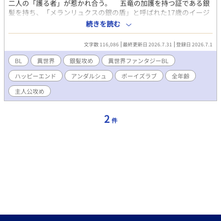
二人の「護る者」が惹かれ合う。 五竜の加護を持つ証である銀
髪を持ち、「メランリュクスの銀の盾」と呼ばれた17歳のイージ
スは、第2王子でありながら、西の大陸、メランリュクス王国騎士
続きを読む
団長として、護るべき祖国のために生きてきた。 冬のある日。
東の大陸から持ち込まれた違法魔法薬により、竜たちが暴走し、
文字数 116,086
最終更新日 2026.7.31
登録日 2026.7.1
祖国は一夜にして滅ぶ。従兄のオルニスが己の加護と引き換え
に、イージスを東の大陸に逃がすが、オルニスの「お前がいれば
BL
異世界
銀髪攻め
異世界ファンタジーBL
大丈夫だ」という最期の言葉は、イージスの心を縛る呪いの言葉
ハッピーエンド
アンダルシュ
ボーイズラブ
全年齢
となる。 10年後。自分のかつての銀髪は失われ、茶色に変わっ
た髪は、竜の加護も失ったかのように思われた。イージス＝アル
主人公攻め
ギュロスと名を変え、運び屋として東の大陸で生きている。「護
るべきものはもう何もない」と自分に言い聞かせながら。 そん
なイージスが、漆黒の髪を持つ一人の美しい男と出会う。男の名
2
件
は、クロエ＝ファルカス。都市の警護団「黒の団」の副団長。
「護る者」ファルカスに自分を重ねるが、二人には、決定的な違
いがあった。「護るべきものを護れなかった」自分と「己の護り
たいものを護る」ファルカス。いつしかその姿に特別な気持ちを
抱くようになる。 今――止まっていた時が流れ出す。 これ
は、護るべきものを失った男が、再び誰かを護ることを決意する
までの物語。 そして、自分も誰かに護られることを受け入れる
物語。