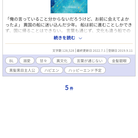
「俺の言っていること分からないだろうけど、お前に会えてよか
ったよ」 異国の船に迷い込んだ少年。 船は前に進むことしかでき
ず、国に帰ることはできない。 言葉も通じず、文化も違う船での
生活に戸惑いながらも、船員に心を開いていく。 金髪碧眼青年 ｘ
続きを読む
黒髪黒目少年 文化・言語の壁を越えて溺愛されるお話。 （シリア
ス時々お転婆っこ登場）
文字数 128,528
最終更新日 2022.7.1
登録日 2019.9.11
BL
溺愛
甘々
異文化
言葉が通じない
金髪碧眼
黒髪黒目主人公
ハピエン
ハッピーエンド予定
5
件