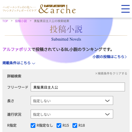
TOP
投稿小説
黒髪黒目主人公の検索結果
Submitted Novels
アルファポリス
で投稿されているBL小説のランキングです。
小説の投稿はこちら
掲載条件はこちら
×検索条件をクリアする
詳細検索
フリーワード
長さ
進行状況
R指定
R指定なし
R15
R18