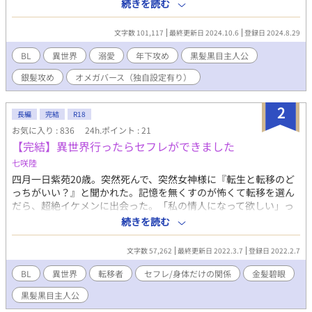
して召喚されたが、転移して早々、【災厄のΩ】と告げられ殺さ
続きを読む
れそうになる。 【災厄のΩ】、それは複数のαを番にすることがで
きるΩのことだった――。 αがハーレムを築くのが常識とされる異
文字数 101,117
最終更新日 2024.10.6
登録日 2024.8.29
世界では、【災厄のΩ】は忌むべき存在。 負の烙印を押された裕
介は、間一髪、銀髪のα騎士ジェイドに助けられ、彼の庇護のも
BL
異世界
溺愛
年下攻め
黒髪黒目主人公
と、騎士団施設で居候することに。 「αがΩを守るのは当然だ」と
銀髪攻め
オメガバース（独自設定有り）
ジェイドは裕介の世話を焼くようになって――。 庇護欲高め騎士
（α）と甘やかされたいけどプライドが邪魔をして素直になれない
中年リーマン（Ω）のすれ違いラブファンタジー。 ※Rシーンには
2
長編
完結
R18
♡マークをつけます。
お気に入り : 836
24h.ポイント : 21
【完結】異世界行ったらセフレができました
七咲陸
四月一日紫苑20歳。突然死んで、突然女神様に『転生と転移のど
っちがいい？』と聞かれた。記憶を無くすのが怖くて転移を選ん
だら、超絶イケメンに出会った。「私の情人になって欲しい」っ
て…え、セフレってことだよね？俺この後どうなるの？ 金髪碧眼
続きを読む
富豪攻め×黒髪黒目流され受け 不定期更新です r18は※つけてま
す
文字数 57,262
最終更新日 2022.3.7
登録日 2022.2.7
BL
異世界
転移者
セフレ/身体だけの関係
金髪碧眼
黒髪黒目主人公