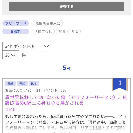
フリーワード
黒髪黒目主人公
R指定
R指定なし
R15
R18
件
5
件
1
長編
完結
R18
お気に入り : 480
24h.ポイント : 156
異世界転移してΩになった俺（アラフォーリーマン）、庇
護欲高めα騎士に身も心も溶かされる
ヨドミ
もし生まれ変わったら、俺は思う存分甘やかされたい――。 アラ
フォーリーマン（社畜）である福沢裕介は、通勤途中、事故によ
り異世界へ転移してしまう。 異世界ローリア王国皇太子の花嫁と