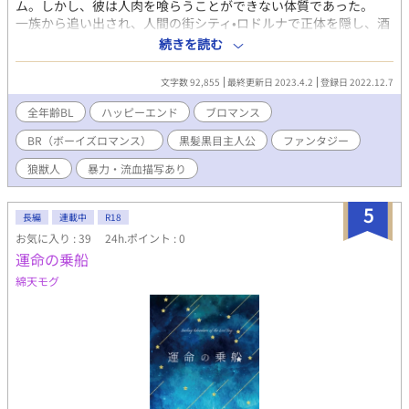
ム。しかし、彼は人肉を喰らうことができない体質であった。
一族から追い出され、人間の街シティ•ロドルナで正体を隠し、酒
場の給仕として働く日々を送っている。 唯一の楽しみは、酒場
続きを読む
の常連、警察官のヴィクターを眺めることだ。ひ弱な自分とは真
逆で、逞しく強靭なヴィクターに憧れを抱くリアムだが、ある
文字数 92,855
最終更新日 2023.4.2
登録日 2022.12.7
日、客のひとりに押し付けられた荷物が発端でヴィクターとの距
離が縮まり――。 獲物に恋する人狼が、不器用な人狼狩り専門
全年齢BL
ハッピーエンド
ブロマンス
の警察官に認められようと奮闘する物語。
BR（ボーイズロマンス）
黒髪黒目主人公
ファンタジー
狼獣人
暴力・流血描写あり
5
長編
連載中
R18
お気に入り : 39
24h.ポイント : 0
運命の乗船
綿天モグ