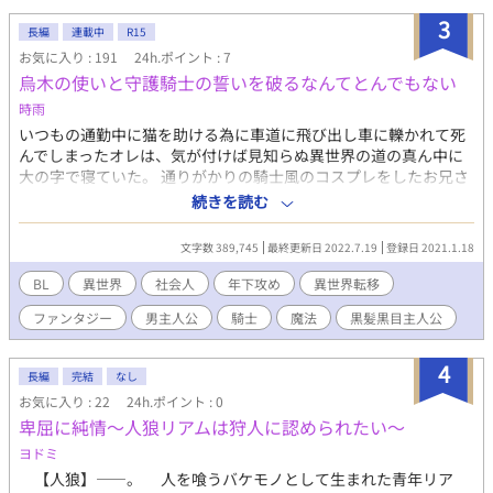
3
長編
連載中
R15
お気に入り : 191
24h.ポイント : 7
烏木の使いと守護騎士の誓いを破るなんてとんでもない
時雨
いつもの通勤中に猫を助ける為に車道に飛び出し車に轢かれて死
んでしまったオレは、気が付けば見知らぬ異世界の道の真ん中に
大の字で寝ていた。 通りがかりの騎士風のコスプレをしたお兄さ
んに偶然助けてもらうが、言葉は全く通じない様子。 黒い髪も瞳
続きを読む
もこの世界では珍しいらしいが、なんとか目立たず安心して暮ら
せる場所を探しつつ、助けてくれた騎士へ恩返しもしたい。 騎士
文字数 389,745
最終更新日 2022.7.19
登録日 2021.1.18
が失踪した大切な女性を捜している道中と知り、手伝いたい……
けど、この”恩返し”という名の”人捜し”結構ハードモードじゃな
BL
異世界
社会人
年下攻め
異世界転移
い？ ◇ブロマンス寄りのふんわりBLです。メインCPは騎士×転
ファンタジー
男主人公
騎士
魔法
黒髪黒目主人公
移主人公です。 ◇異世界転移・騎士・西洋風ファンタジーと好き
な物を詰め込んでいます。
4
長編
完結
なし
お気に入り : 22
24h.ポイント : 0
卑屈に純情〜人狼リアムは狩人に認められたい〜
ヨドミ
【人狼】――。 人を喰うバケモノとして生まれた青年リア