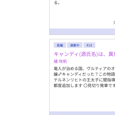
る。
長編
連載中
R18
キャンディ(源氏名)は、
橘 咲帆
竜人が治める国、ヴルティアの
嬢♂キャンディだった？この物
テルネンリヒトの王太子に閨指導
都度追加します 〇見切り発車です