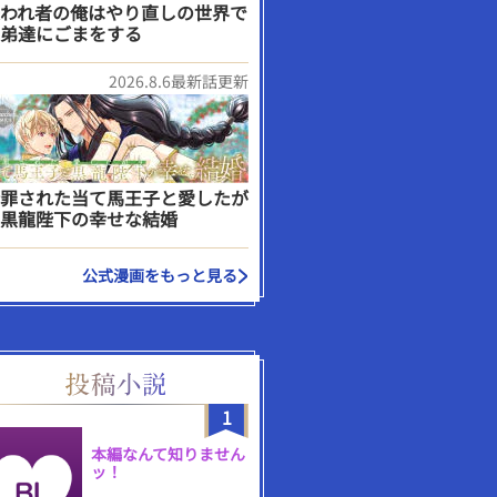
われ者の俺はやり直しの世界で
弟達にごまをする
2026.8.6最新話更新
罪された当て馬王子と愛したが
黒龍陛下の幸せな結婚
公式漫画をもっと見る
1
本編なんて知りません
ッ！