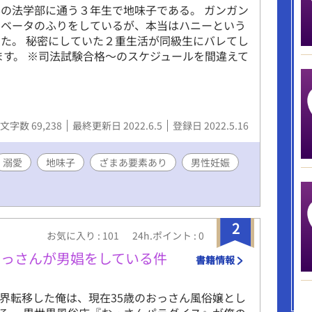
の法学部に通う３年生で地味子である。 ガンガン
りベータのふりをしているが、本当はハニーという
た。 秘密にしていた２重生活が同級生にバレてし
ます。 ※司法試験合格～のスケジュールを間違えて
文字数 69,238
最終更新日 2022.6.5
登録日 2022.5.16
溺愛
地味子
ざまあ要素あり
男性妊娠
2
お気に入り : 101
24h.ポイント : 0
おっさんが男娼をしている件
書籍情報
世界転移した俺は、現在35歳のおっさん風俗嬢とし