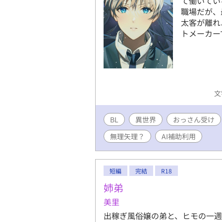
て働いてい
職場だが、
太客が離れ
トメーカー
文
BL
異世界
おっさん受け
無理矢理？
AI補助利用
短編
完結
R18
姉弟
美里
出稼ぎ風俗嬢の弟と、ヒモの一