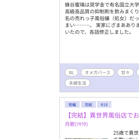
蜂谷蜜璃は奨学金で有名国立大学
高級高品質の抑制剤を飲みまく
名の売れっ子風俗嬢（処女）だっ
まい………。 実家にざまああり
いたので、各話修正しました。
BL
オメガバース
甘々
夫婦生活
短編
完結
R18
【完結】異世界風俗店で
月歌(ﾂｷｳﾀ)
25歳で異