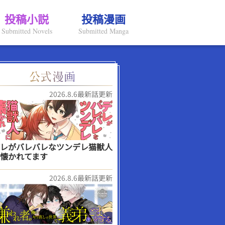
投稿小説
投稿漫画
Submitted Novels
Submitted Manga
2026.8.6最新話更新
レがバレバレなツンデレ猫獣人
懐かれてます
2026.8.6最新話更新