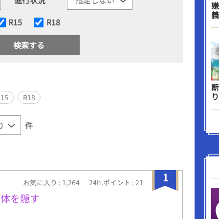
嫌
義
R15
R18
断
り
R15
R18
件
1
お気に入り : 1,264
24h.ポイント : 21
正体を隠す