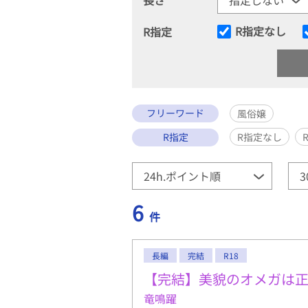
R指定なし
R指定
フリーワード
風俗嬢
R指定
R指定なし
6
件
長編
完結
R18
【完結】美貌のオメガは
竜鳴躍