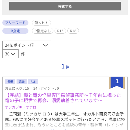
フリーワード
龍×ヒト
R指定
R指定なし
R15
R18
件
1
件
1
長編
完結
R18
お気に入り : 15
24h.ポイント : 0
【完結】狐と竜の怪異専門探偵事務所～千年前に構った
竜の子に現世で再会、溺愛執着されています～
オジカヅキ・オボロ
壬司瀧（ミツカサ ロウ）は大学二年生、オカルト研究同好会所
属。GWに同好会でとある怪異スポットに行ったところ、見事に怪
異に巻き込まれ、危ういところを美貌の青年・黎梓玥（レイ シゲ