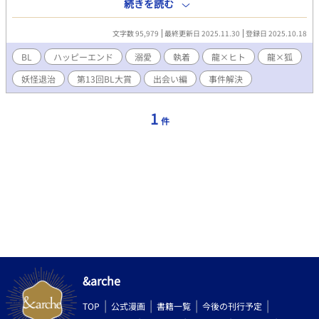
ツ）に助けられる。 ヒトより高位存在である神族であろうと思
続きを読む
われる梓玥に戦々恐々、ビビりまくりのオカ研メンツだったが、
一晩梓玥の世話になった後、梓玥は瀧たちの大学へと編入してく
文字数 95,979
最終更新日 2025.11.30
登録日 2025.10.18
る。「妖魔鬼怪や怪異に対して、私は有効で安全な手段」と売り
込んでくる。オカ研メンバーは驚きつつも受け入れ、梓玥はオカ
BL
ハッピーエンド
溺愛
執着
龍×ヒト
龍×狐
研5人目のメンバーとなった。 その後、持ち込まれた怪異に対
妖怪退治
第13回BL大賞
出会い編
事件解決
して対応するオカ研、瀧の実家に行き両親や兄たちに会い「瀧を
私に預けて欲しい」と言う梓玥、再びの持ち込み案件の解決など
事件を経て、瀧は梓玥のことを思い出す。そして―― 表題の出
1
件
会い編となります。
&arche
TOP
公式漫画
書籍一覧
今後の刊行予定