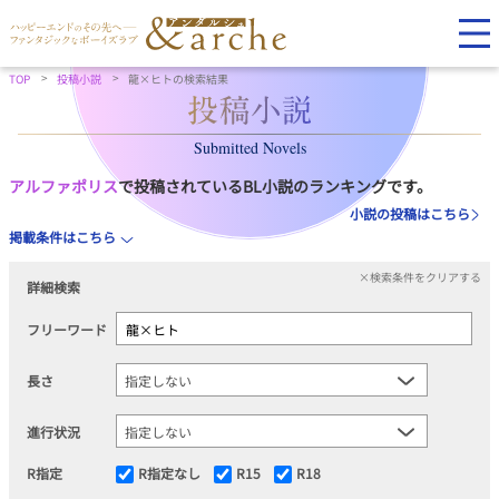
TOP
投稿小説
龍×ヒトの検索結果
Submitted Novels
アルファポリス
で投稿されているBL小説のランキングです。
小説の投稿はこちら
掲載条件はこちら
×検索条件をクリアする
詳細検索
フリーワード
長さ
進行状況
R指定
R指定なし
R15
R18