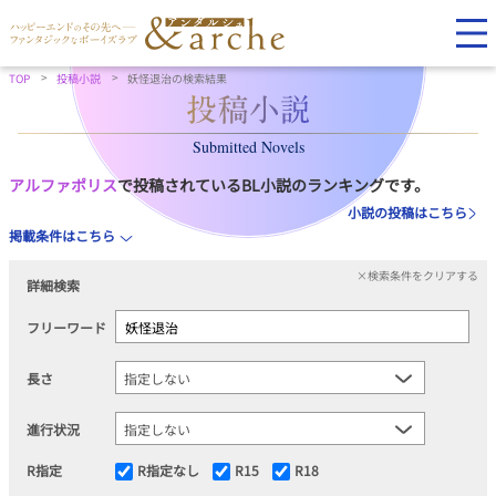
TOP
投稿小説
妖怪退治の検索結果
Submitted Novels
アルファポリス
で投稿されているBL小説のランキングです。
小説の投稿はこちら
掲載条件はこちら
×検索条件をクリアする
詳細検索
フリーワード
長さ
進行状況
R指定
R指定なし
R15
R18