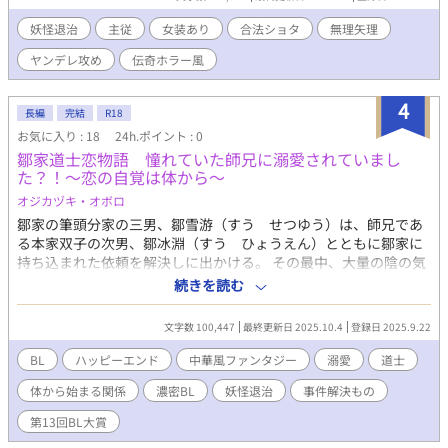
が極端ですがあくまでもキャラの個人的な主観です。
妖怪退治
主従
女装あり
合法ショタ
無理矢理
ヤンデレ攻め
伝奇ホラー風
4
長編
完結
R18
お気に入り : 18
24h.ポイント : 0
鄒家道士恋物語 憧れていた師兄に溺愛されていまし
た？！～恋の自覚は体から～
オジカヅキ・オボロ
鄒家の筆頭分家の三男、鄒雪游（すう せつゆう）は、師兄であ
る本家双子の次男、鄒冰淵（すう ひょうえん）とともに鄒家に
持ち込まれた依頼を解決しに出かける。 その最中、大量の陰の気
に襲われた雪游。命の危険がある状態を早く回復させる方法をい
続きを読む
くつか挙げられ、結局早く回復できる方法として冰淵に抱かれる
ことを選んだ。その後、急激に、めちゃくちゃ、冰淵を師兄とし
文字数 100,447
最終更新日 2025.10.4
登録日 2025.9.22
てだけではなく意識してしまう。 事件を解決する中で劉紫焔（り
ゅう しえん）や白寒澤（はく かんたく）といった道士や仙獣
BL
ハッピーエンド
中華風ファンタジー
溺愛
道士
と出会い、冰淵への想いに迷い、恋だと自覚し狼狽え、解決した
体から始まる関係
濃密BL
妖怪退治
事件解決もの
はずの事件が真に解決したわけではなかったなど、様々な出会い
と事件が交錯する。 ハッピーエンドで完結済みの話をアップして
第13回BL大賞
いきます。