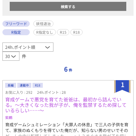
フリーワード
妖怪退治
R指定
R指定なし
R15
R18
件
6
件
1
長編
連載中
R18
お気に入り : 292
24h.ポイント : 28
育成ゲームで悪党を育てた爸爸は、最初から詰んでい
る。～大きくなった我が子が、俺を監禁するため探して
いるらしい……～
紫鶴
育成ゲームシュミレーション「大罪人の休息」で三人の子供を育
て、家族のぬくもりを得ていた俺だが、知らない男のせいでその