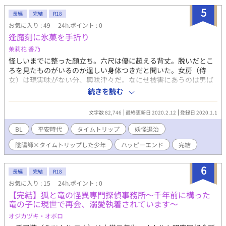
5
長編
完結
R18
お気に入り : 49
24h.ポイント : 0
逢魔刻に氷菓を手折り
茉莉花 香乃
怪しいまでに整った顔立ち。六尺は優に超える背丈。脱いだとこ
ろを見たものがいるのか逞しい身体つきだと聞いた。女房（侍
女）は現実味がない分、興味津々だ。なにせ被害にあうのは男ば
かり。中には女が、わたしも抱かれたと自慢するらしいがその信
続きを読む
憑性はない。 〈氷の君〉 言葉を発せず、触れる手は夏でも氷のよ
うに冷たい。それはその妖怪に付いた名だった。 ーー本文よりー
文字数 82,746
最終更新日 2020.2.12
登録日 2020.1.1
ー 現代から平安時代へタイムトリップした少年と青年陰陽師が美
貌の妖怪を退治する物語 ！！注意！！ ⚫︎「陰陽師」と云う単語だ
BL
平安時代
タイムトリップ
妖怪退治
けで覗いて下さった方は、ご注意下さい。こちら、BL小説です 陰
陰陽師×タイムトリップした少年
ハッピーエンド
完結
陽道の事はあまり無い、もしくは私の妄想だと思って下さい。独
自の術などあるかもしれません。敢えて、タグの登録はしてませ
んが、うっかり辿り着いた方は、躊躇わずにバックお願いします
6
長編
完結
R18
⚫︎攻めが受けに出会うまでは、ちょっぴり酷い奴でした ⚫︎一度だ
お気に入り : 15
24h.ポイント : 0
けですが、攻守逆転します ご注意くださいm(_ _)m 『撫子の華が
【完結】狐と竜の怪異専門探偵事務所～千年前に構った
咲く』
竜の子に現世で再会、溺愛執着されています～
https://www.alphapolis.co.jp/novel/331526219/575244443の約
十年後の物語です 主人公や主要な人物は前作には登場していませ
オジカヅキ・オボロ
ん。なので、前作を読まなくてもわかるように書くつもりです