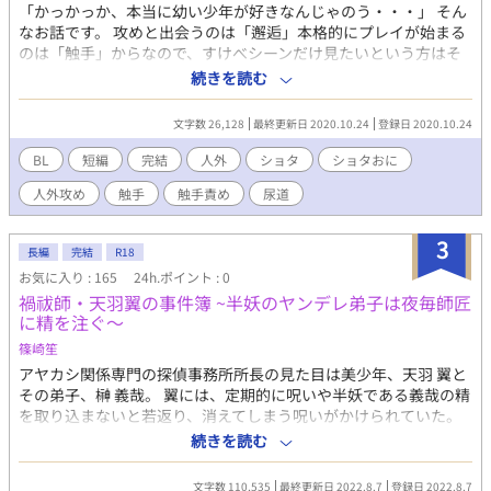
「かっかっか、本当に幼い少年が好きなんじゃのう・・・」 そん
なお話です。 攻めと出会うのは「邂逅」本格的にプレイが始まる
のは「触手」からなので、すけべシーンだけ見たいという方はそ
こまで飛ばしてください。昔からなぜか結婚に気が乗らない妖怪
続きを読む
退治屋のお兄さんが、人に化けるという妖怪を退治しに山に行っ
た、という情報だけ分かっておけば大丈夫だと思います。 もうエ
文字数 26,128
最終更新日 2020.10.24
登録日 2020.10.24
ロすぎて素晴らしすぎる表紙絵は し様
（https://www.pixiv.net/users/30833339）が描いてくださいま
BL
短編
完結
人外
ショタ
ショタおに
した。本当にありがとうございます！そもそも触手ショタという
人外攻め
触手
触手責め
尿道
概念を与えてくださったのもし様だったり・・・心から感謝して
ますっ！ 慣れない文体、初めての時代物（なんちゃって要素が強
すぎますが）、初めての触手モノ・・・とめちゃくちゃ頑張って
3
長編
完結
R18
書きました・・・これ完成しないかもしれないと何度も心が折れ
お気に入り : 165
24h.ポイント : 0
かけたので、ぜひ一言でもいいので感想が欲しいです！本当に一
禍祓師・天羽翼の事件簿 ~半妖のヤンデレ弟子は夜毎師匠
言だけでもすごく喜ぶので、どうぞよろしくお願いします！ 追
に精を注ぐ～
記：し様が描いてくださったキャラデザ案です！あまりに良すぎ
てこれも見てもらわないともったいなさすぎる…！と思ったので
篠崎笙
掲載させていただきました！デフォルトモードの葉助くん、ぜひ
アヤカシ関係専門の探偵事務所所長の見た目は美少年、天羽 翼と
ご覧下さい！ ショタもお兄さんも女の子も、えちえちイラストも
その弟子、榊 義哉。 翼には、定期的に呪いや半妖である義哉の精
ほのぼの系も全部尊すぎるし様を皆で推そう！
を取り込まないと若返り、消えてしまう呪いがかけられていた。
https://www.pixiv.net/artworks/84447730 触手に脱がされちゃ
義哉の弟子であるオスカーらと事件を解決しながら呪いの手がか
続きを読む
うから見えないというのに、すごく丁寧に服のデザインしてくだ
りを探っていくが……。 ※暈した地名など出たりしますがフ
さって、本当にし様ありがとうございます…(土下座)(ここで言う
ィクションです。あくまでもモデルです。 ※登場人物の宗教観
文字数 110,535
最終更新日 2022.8.7
登録日 2022.8.7
な)葉助の後ろの束ねた髪、本当に私のツボです…涙