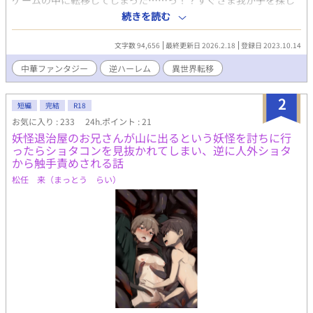
ゲームの中に転移してしまった……っ！？すぐさま我が子を探し
に行きたいが、何故か知らぬ間に妖怪退治をする道士として宮廷
続きを読む
直属の組織『映月』に属することに！！その上、そこで大きくな
った我が子と再会したのだが、どうやら彼らは俺を見つけ次第監
文字数 94,656
最終更新日 2026.2.18
登録日 2023.10.14
禁しようと目論んでいるようで……。ばれたら終わる。だから俺
は爸爸（パパ）だと気付かれないように彼らを見守ることにした
中華ファンタジー
逆ハーレム
異世界転移
のだが、監禁されて終わるかも。我が子といえど、怖いものは怖
い！！誰か俺を助けてくれ！！ ムーンライトノベルズにも連載中
2
短編
完結
R18
お気に入り : 233
24h.ポイント : 21
妖怪退治屋のお兄さんが山に出るという妖怪を討ちに行
ったらショタコンを見抜かれてしまい、逆に人外ショタ
から触手責めされる話
松任 来（まっとう らい）