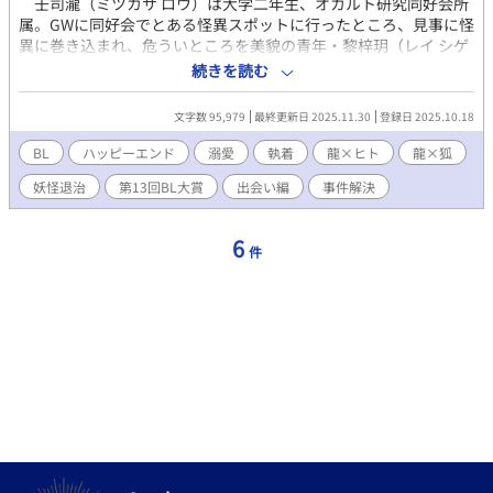
壬司瀧（ミツカサ ロウ）は大学二年生、オカルト研究同好会所
が、お時間が有る方は拙作『撫子の華が咲く』を先にお読み頂け
属。GWに同好会でとある怪異スポットに行ったところ、見事に怪
ると幸いです 他サイトにも公開しています
異に巻き込まれ、危ういところを美貌の青年・黎梓玥（レイ シゲ
ツ）に助けられる。 ヒトより高位存在である神族であろうと思
続きを読む
われる梓玥に戦々恐々、ビビりまくりのオカ研メンツだったが、
一晩梓玥の世話になった後、梓玥は瀧たちの大学へと編入してく
文字数 95,979
最終更新日 2025.11.30
登録日 2025.10.18
る。「妖魔鬼怪や怪異に対して、私は有効で安全な手段」と売り
込んでくる。オカ研メンバーは驚きつつも受け入れ、梓玥はオカ
BL
ハッピーエンド
溺愛
執着
龍×ヒト
龍×狐
研5人目のメンバーとなった。 その後、持ち込まれた怪異に対
妖怪退治
第13回BL大賞
出会い編
事件解決
して対応するオカ研、瀧の実家に行き両親や兄たちに会い「瀧を
私に預けて欲しい」と言う梓玥、再びの持ち込み案件の解決など
事件を経て、瀧は梓玥のことを思い出す。そして―― 表題の出
6
件
会い編となります。