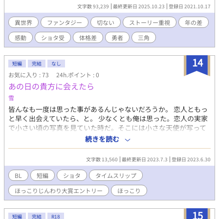
リーズ最終話です。 戦闘もちょこちょこあるので、流血表現が苦
文字数 93,239
最終更新日 2025.10.23
登録日 2021.10.17
手な方はご注意ください。 （＊←R18シーンです） ひとつ前のお
話はこちら。 『勇者と元盗賊と従者が、惑い惑わす、冬祭りのお
異世界
ファンタジー
切ない
ストーリー重視
年の差
話』 元お頭の面影に、二人が振り回されてしまう、R18リバなお
感動
ショタ受
体格差
勇者
三角
話。
https://www.alphapolis.co.jp/novel/547033129/316551868 出
会い編はこちら。ショタ受けR18なお話です。 『幼い少年が、盗
14
短編
完結
なし
賊の青年に身も心も囚われるお話』
お気に入り : 73
24h.ポイント : 0
https://www.alphapolis.co.jp/novel/547033129/115548522 勇
あの日の貴方に会えたら
者になりたての頃はこちら。全年齢向けの健全漫画です。
https://www.alphapolis.co.jp/manga/714939422/666546009 主
雪
従側を推したい方にはこちら。 『媚薬を盛られた青年主人を慰め
皆んなも一度は思った事があるんじゃないだろうか。 恋人ともっ
るつもりが、逆に慰められる従者のお話』 リバありの、ちょっぴ
と早く出会えていたら、と。 少なくとも俺は思った。恋人の実家
り無理矢理気味R18です。
で小さい頃の写真を見ていた時だ。そこには小さな天使が写って
https://www.alphapolis.co.jp/novel/547033129/342551495 再
いた。 あまりにも可愛くて、なぜこの頃に出会えなかったんだと
続きを読む
会のお話はこちら。 『腕を無くした元盗賊が勇者になった青年と
悔やんだほどだ。 それでも時を遡ることはできない。それは常
再会するお話』
識。 でも、その日の夜、不思議な夢を見た。 そもそも夢なのかど
https://www.alphapolis.co.jp/novel/547033129/316551868
文字数 13,560
最終更新日 2023.7.3
登録日 2023.6.30
うかもよくわからない。そんな不思議なお話。 ※終始ほのぼの
※R指定はありません ※「いつの間にか後輩に外堀埋められてい
BL
短編
ショタ
タイムスリップ
ました」の登場人物です。出会い編はそちらをご覧ください
ほっこりじんわり大賞エントリー
ほっこり
※「いつの間にか〜」はR18なのでご注意下さい
15
短編
完結
R18