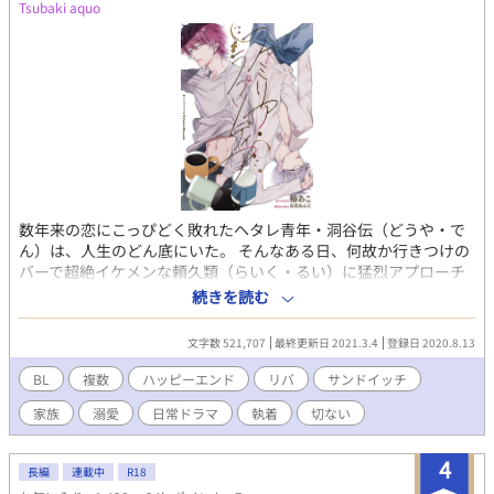
「それぞれの覚悟」はカースさんの寿命が尽きる日のお話なの
Tsubaki aquo
で、 死ネタの苦手な方はご自衛ください。 ひとつ前のお話（シリ
ーズ最終話）はこちら。 勇者が、求められる愛に応えようとする
お話
https://www.alphapolis.co.jp/novel/547033129/446552271 シ
リーズの最初、出会い編はこちら。 幼い少年が、盗賊の青年に身
も心も囚われるお話 ショタ受けR18なお話です。
https://www.alphapolis.co.jp/novel/547033129/115548522
数年来の恋にこっぴどく敗れたヘタレ青年・洞谷伝（どうや・で
ん）は、人生のどん底にいた。 そんなある日、何故か行きつけの
バーで超絶イケメンな頼久類（らいく・るい）に猛烈アプローチ
を受ける。 初めは警戒していた伝だが、類の不思議な魅力に惹か
続きを読む
れ、ついにふたりは恋人同士に。 情熱的な夜を過ごした翌朝、伝
は類から「家族に会って欲しい」と告げられる。 急展開にパニッ
文字数 521,707
最終更新日 2021.3.4
登録日 2020.8.13
クになるものの、結婚は勢い！（？）と了承するが…… なんと、
彼の言う「家族」は肉親のことではなくパートナー×３のことだ
BL
複数
ハッピーエンド
リバ
サンドイッチ
った！？ 歪で愛おしい家族の物語。 +:-:+:-:+:-:+:-:+:-:+ アダルト
家族
溺愛
日常ドラマ
執着
切ない
シーンには、タイトルナンバリングに「*」マークがついてます。
+:-:+:-:+:-:+:-:+:-:+ 更新内容予定 chapter1 出会い編 chapter2 日常
ドラマパート chapter3 高校生編 chapter4 家族編 chapter5 日常
4
長編
連載中
R18
アフターストーリー +:-:+:-:+:-:+:-:+:-:+ 星名あんじ様