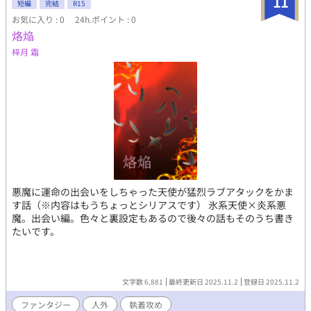
11
短編
完結
R15
前も知らぬままに関係を持った。 奇妙な同居生活がはじまるまで
お気に入り : 0
24h.ポイント : 0
の出会い編。 【4話 絡まざるは兄弟】 あまり理想的とは言えな
烙焔
い出会いから3日。 風邪で倒れ、ヴェスナに頼るしかないハルの
元に、「兄」が現れる。 【5話 双子の意志】 葬儀の生前予約を
梓月 霜
求めて傍迷惑な馴染み客が来襲。 危なっかしい彼らを追い払おう
とするハルだったが、そのしつこさに心が折れそうになってしま
う。 【6話 ツキと六文銭】 くじで温泉旅行を引き当てた強運の
持ち主ことヴェスナ。 彼との旅が平和に終わるはずがないという
ハルの警戒をよそに、時はつつがなく過ぎていく。 【7話 若き
葬儀屋の悩み】 父が久しぶりに帰ってきた。 同居人の存在を隠し
たいハルの想いが尊重されるわけはなく、ヴェスナの暗躍がはじ
まる。
悪魔に運命の出会いをしちゃった天使が猛烈ラブアタックをかま
す話（※内容はもうちょっとシリアスです） 氷系天使×炎系悪
魔。出会い編。色々と裏設定もあるので後々の話もそのうち書き
たいです。
文字数 6,881
最終更新日 2025.11.2
登録日 2025.11.2
ファンタジー
人外
執着攻め