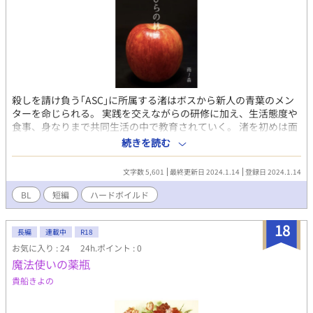
殺しを請け負う｢ASC｣に所属する渚はボスから新人の青葉のメン
ターを命じられる。 実践を交えながらの研修に加え、生活態度や
食事、身なりまで共同生活の中で教育されていく。 渚を初めは面
倒と思っていた青葉も徐々に心を開いていく。渚‪‪✕‬青葉の出会い
続きを読む
編
文字数 5,601
最終更新日 2024.1.14
登録日 2024.1.14
BL
短編
ハードボイルド
18
長編
連載中
R18
お気に入り : 24
24h.ポイント : 0
魔法使いの薬瓶
貴船きよの