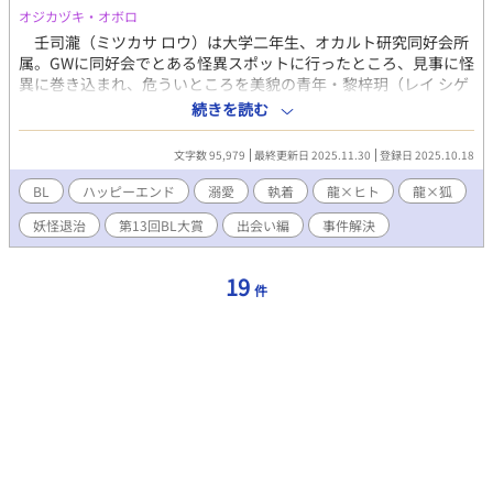
は、自分の心と向き合い、自分だけの答えを導き出す。 ○ビンド
オジカヅキ・オボロ
の収穫祭編 魔法薬作りでスランプに陥ったルウは、ガルバナムの
壬司瀧（ミツカサ ロウ）は大学二年生、オカルト研究同好会所
提案でビンドへの帰省を決める。帰省にはビンドに思い出がある
属。GWに同好会でとある怪異スポットに行ったところ、見事に怪
ガルバナムも加わり、ルウは家族と共に収穫祭へ。幼いきょうだ
異に巻き込まれ、危ういところを美貌の青年・黎梓玥（レイ シゲ
いや祖母と賑やかに過ごすものの、そこにルウ達の両親はいな
ツ）に助けられる。 ヒトより高位存在である神族であろうと思
続きを読む
い。ガルバナムはルウの小さいきょうだいとも仲良くなるが、ル
われる梓玥に戦々恐々、ビビりまくりのオカ研メンツだったが、
ウはそれを嬉しく感じながらも、複雑な思いが芽生えるのだっ
一晩梓玥の世話になった後、梓玥は瀧たちの大学へと編入してく
文字数 95,979
最終更新日 2025.11.30
登録日 2025.10.18
た。
る。「妖魔鬼怪や怪異に対して、私は有効で安全な手段」と売り
込んでくる。オカ研メンバーは驚きつつも受け入れ、梓玥はオカ
BL
ハッピーエンド
溺愛
執着
龍×ヒト
龍×狐
研5人目のメンバーとなった。 その後、持ち込まれた怪異に対
妖怪退治
第13回BL大賞
出会い編
事件解決
して対応するオカ研、瀧の実家に行き両親や兄たちに会い「瀧を
私に預けて欲しい」と言う梓玥、再びの持ち込み案件の解決など
事件を経て、瀧は梓玥のことを思い出す。そして―― 表題の出
19
件
会い編となります。