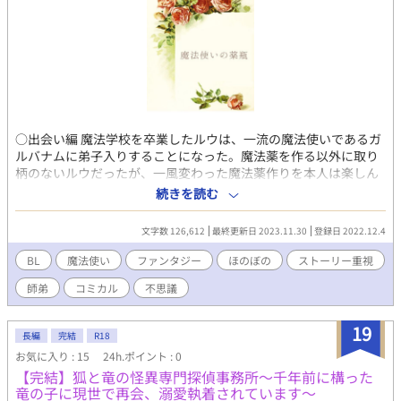
○出会い編 魔法学校を卒業したルウは、一流の魔法使いであるガ
ルバナムに弟子入りすることになった。魔法薬を作る以外に取り
柄のないルウだったが、一風変わった魔法薬作りを本人は楽しん
でいる。ある日、ガルバナムの家にある開かずの間を開けたこと
続きを読む
から、ガルバナムはルウに一目置くようになる。無愛想なガルバ
ナムと無邪気なルウは、相手にあって自分にないものに気づきな
文字数 126,612
最終更新日 2023.11.30
登録日 2022.12.4
がら、互いを意識していく。 ○水中花壇編 森が初夏を迎えたある
日、ルウは水中花壇に興味をもつ。そこは、植物採取は禁じられ
BL
魔法使い
ファンタジー
ほのぼの
ストーリー重視
ていたが、花の色の採取は可能だった。色の採取のため、ルウは
師弟
コミカル
不思議
ガルバナムから水玉をつくる魔法を教わる。初めは上手くいかな
いルウだったが、魔法を習得したとき、ガルバナムの魔法の秘密
に気づく。 ○杪夏の風編 ガルバナムの家に、ガルバナムの友人フ
19
長編
完結
R18
ェンネルが訪ねてくる。ルウは、フェンネルからガルバナムの話
お気に入り : 15
24h.ポイント : 0
を聞いたことを機に、ガルバナムとの恋人関係に自信を失ってし
【完結】狐と竜の怪異専門探偵事務所～千年前に構った
まう。その後、友人や森の仲間と過ごす時間を得るが、ルウの気
竜の子に現世で再会、溺愛執着されています～
分はなかなか晴れない。そして、一人で解放の木に向かったルウ