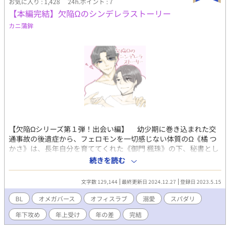
お気に入り : 1,428
24h.ポイント : 7
（https://twitter.com/seina_anji_work）、 この度は素敵なイラ
【本編完結】欠陥Ωのシンデレラストーリー
ストを誠にありがとうございました＞＜ GURIWORKS様
（https://twitter.com/guriworks）、 この度も素敵なタイトルを
カニ蒲鉾
誠にありがとうございました＞＜ こちらの作品は、なろう、ピク
シブにも投稿しています。
【欠陥Ωシリーズ第１弾！出会い編】 幼少期に巻き込まれた交
通事故の後遺症から、フェロモンを一切感じない体質のΩ《橘 つ
かさ》は、長年自分を育ててくれた《御門 楓珠》の下、秘書とし
て働いていた。 そんなある日、海外留学から戻ってきた楓珠の
続きを読む
息子《御門 楓真》との出会いでつかさの人生が大きく変わること
となる。 楓真は初対面のつかさを一目見た瞬間、公衆の面前で
文字数 129,144
最終更新日 2024.12.27
登録日 2023.5.15
抱きしめ、運命の番と呼び、結婚宣言までしてきたのだった――
欠陥だらけの自分に全く自信の無い卑屈Ωが、自分を運命と呼
BL
オメガバース
オフィスラブ
溺愛
スパダリ
ぶ年下イケメンハイスペックαから好き好き大好き絶対幸せにす
年下攻め
年上受け
年の差
完結
る、と溺れてしまうくらい溺愛されるシンデレララブストーリー
【受け】施設育ちの欠陥Ω(28) 【攻め】受け溺愛至上主義ハイス