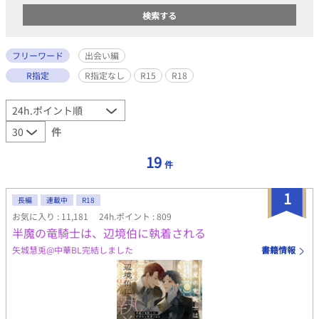
フリーワード
出会い編
R指定
R指定なし
R15
R18
件
19
件
1
長編
連載中
R18
お気に入り : 11,181
24h.ポイント : 809
半魔の竜騎士は、辺境伯に執着される
矢城慧兎@中華BL完結しました
書籍情報