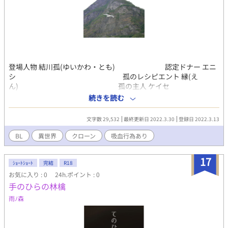
登場人物 結川孤(ゆいかわ・とも) 認定ドナー エニ
シ 孤のレシピエント 縁(え
ん) 孤の主人 ケイセ
イ リヴォーグ国の第二王子 ユウセ
続きを読む
イ リヴォーグ国の第三王子
文字数 29,532
最終更新日 2022.3.30
登録日 2022.3.13
BL
異世界
クローン
吸血行為あり
17
ｼｮｰﾄｼｮｰﾄ
完結
R18
お気に入り : 0
24h.ポイント : 0
手のひらの林檎
雨ﾉ森