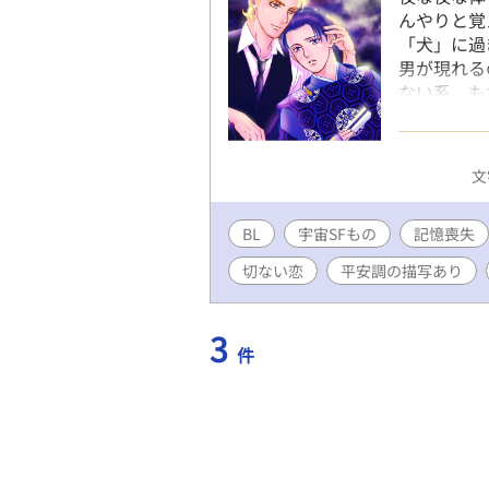
んやりと覚
「犬」に過
男が現れる
ない系。も
のでご了承
ックをお願
は、女性と
文
だったので
るところが
BL
宇宙SFもの
を入れてい
記憶喪失
ルズからの
切ない恋
平安調の描写あり
3
件