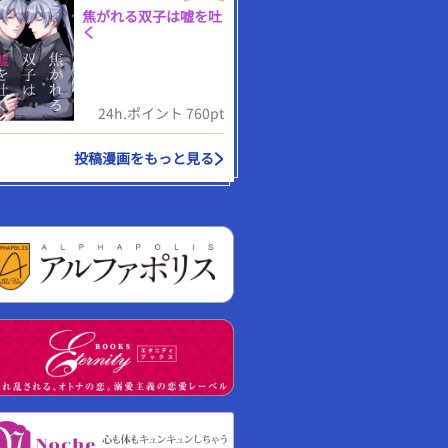
焦がれる双子は嘘を吐
く
24h.ポイント 760pt
投稿漫画をもっと見る