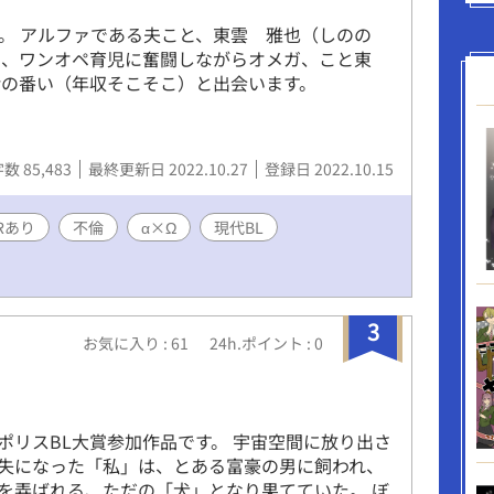
。 アルファである夫こと、東雲 雅也（しのの
し、ワンオペ育児に奮闘しながらオメガ、こと東
命の番い（年収そこそこ）と出会います。
数 85,483
最終更新日 2022.10.27
登録日 2022.10.15
Rあり
不倫
α×Ω
現代BL
3
お気に入り : 61
24h.ポイント : 0
ポリスBL大賞参加作品です。 宇宙空間に放り出さ
失になった「私」は、とある富豪の男に飼われ、
を弄ばれる、ただの「犬」となり果てていた。 ぼ