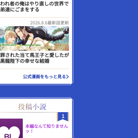
われ者の俺はやり直しの世界で
弟達にごまをする
2026.8.6最新話更新
罪された当て馬王子と愛したが
黒龍陛下の幸せな結婚
公式漫画をもっと見る
1
本編なんて知りません
ッ！