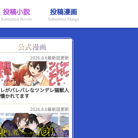
投稿小説
投稿漫画
Submitted Novels
Submitted Manga
2026.8.6最新話更新
レがバレバレなツンデレ猫獣人
懐かれてます
2026.8.6最新話更新