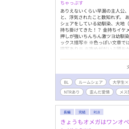
ちゃっぷす
ありえないくらい早漏の主人公、
と、浮気されたこと数知れず。 
シェアをしている幼馴染、大地
持ち掛けてきた！？ 金持ちイケ
押しが強いちんちん激ツヨ幼馴染
ックス描写※ ※色っぽい文章で
描写あり※ ※攻めがだいぶ頭お
のアホエロではなくなります※ 
品内の♂×♀に免疫がある方の
BL
ルームシェア
大学生×
NTRあり
歪んだ愛情
メス
長編
完結
R18
きょうもオメガはワンオ