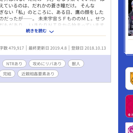
えているのは、だれかの蒼き瞳だけ。 そんな
ぎない「私」のところに、ある日、鷹の顔をした
のだったが――。 未来宇宙ＳＦもののＭＬ。せつ
だもだあり。 いきなりＮＴＲから始まっています
続きを読む
ください。 【重要】地雷回避のため、タグのチェ
いします。特にベータの幼年時代。 アルファの方
の恋愛等はありません。(誤解された方があるよう
字数 479,917
最終更新日 2019.4.8
登録日 2018.10.13
一応） 途中、第二部から少し平安調の世界観にな
あります。 また、背後注意の話にはタイトルに※
きます。 「小説家になろう」のムーンライトノベ
NTRあり
攻めにリバあり
獣人
転載です。あちらでは１９１話で完結済み。
完結
近親相姦要素あり