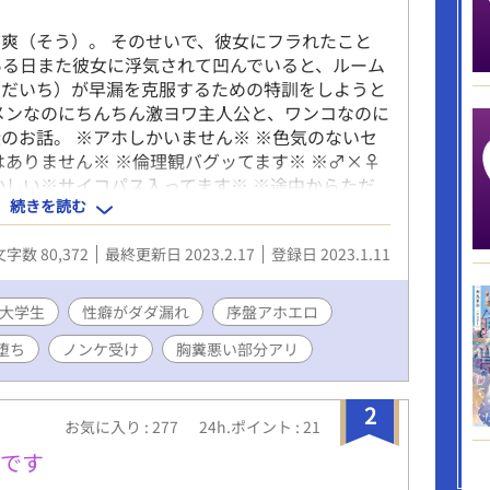
爽（そう）。 そのせいで、彼女にフラれたこと
ある日また彼女に浮気されて凹んでいると、ルーム
（だいち）が早漏を克服するための特訓をしようと
メンなのにちんちん激ヨワ主人公と、ワンコなのに
のお話。 ※アホしかいません※ ※色気のないセ
はありません※ ※倫理観バグッてます※ ※♂×♀
かしい※サイコパス入ってます※ ※途中からただ
続きを読む
※メンヘラ、ヤンデレ、サイコパス、NTR、BL作
み、お読みください※
文字数 80,372
最終更新日 2023.2.17
登録日 2023.1.11
大学生
性癖がダダ漏れ
序盤アホエロ
堕ち
ノンケ受け
胸糞悪い部分アリ
2
お気に入り : 277
24h.ポイント : 21
ぺです