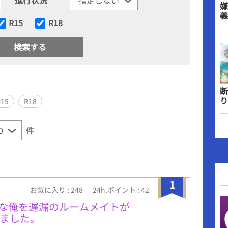
嫌
義
R15
R18
断
り
R15
R18
件
1
お気に入り : 248
24h.ポイント : 42
漏な俺を遅漏のルームメイトが
ました。