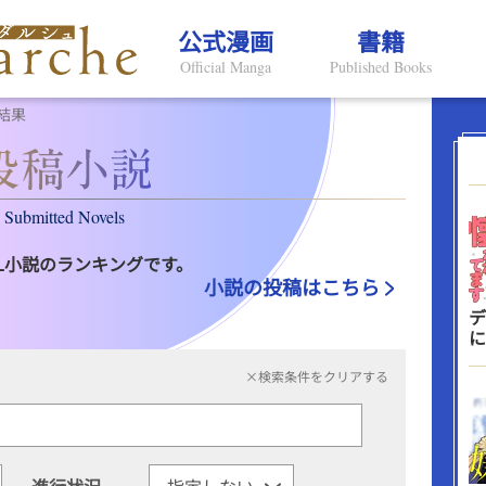
公式漫画
書籍
Official Manga
Published Books
結果
Submitted Novels
L小説のランキングです。
小説の投稿はこちら
デ
に
×検索条件をクリアする
進行状況