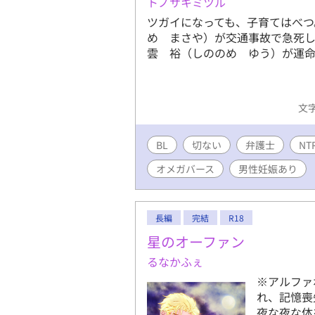
トノサキミツル
ツガイになっても、子育てはべつ
め まさや）が交通事故で急死
雲 裕（しののめ ゆう）が運
文字
BL
切ない
弁護士
NT
オメガバース
男性妊娠あり
長編
完結
R18
星のオーファン
るなかふぇ
※アルファ
れ、記憶喪
夜な夜な体