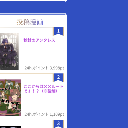
1
秒針のアンタレス
24h.ポイント 3,998pt
2
ここからは××ルート
です！？（※強制）
24h.ポイント 1,109pt
3