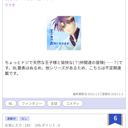
りうき
ちょっとドジで天然な王子様と愉快な(？)仲間達の冒険(……？)で
す。BL要素はぬるめ。他シリーズがあるため、こちらは不定期連
載です。
最終更新日 2023.1.5
登録日 2023.1.5
BL
ファンタジー
主従
コメディ
6
連載中
なし
お気に入り : 185
24h.ポイント : 0