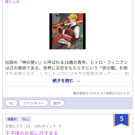
梶とんぼ
伝説の「神の使い」と呼ばれる18歳の青年、ヒィロ・フィニアン
は己の使命である、世界に災厄をもたらすという「世の闇」を倒
すため旅に出る。 しかしヒィロには大きな秘密があって――。 BL
ファンタジー冒険譚 ※後々軽めですが性描写や暴力的描写がある
続きを読む
ため、念のためR18制限を設けております。
最終更新日 2025.9.30
登録日 2025.9.30
BL
ファンタジー
創作
5
連載中
なし
お気に入り : 23
24h.ポイント : 0
王子様のお気に召すまま