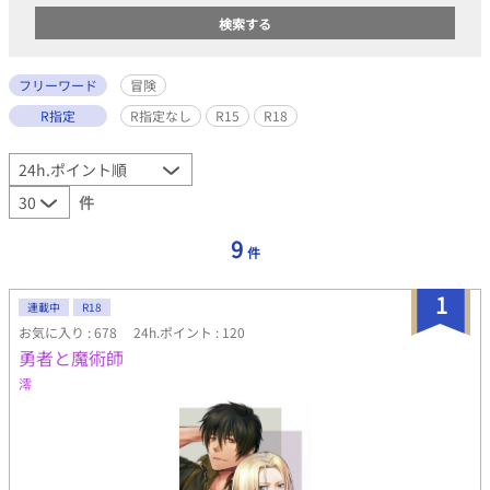
フリーワード
冒険
R指定
R指定なし
R15
R18
件
9
件
1
連載中
R18
お気に入り : 678
24h.ポイント : 120
勇者と魔術師
澪