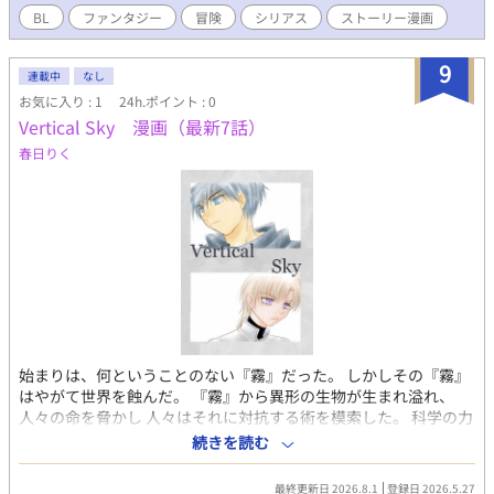
BL
ファンタジー
冒険
シリアス
ストーリー漫画
9
連載中
なし
お気に入り : 1
24h.ポイント : 0
Vertical Sky 漫画（最新7話）
春日りく
始まりは、何ということのない『霧』だった。 しかしその『霧』
はやがて世界を蝕んだ。 『霧』から異形の生物が生まれ溢れ、
人々の命を脅かし 人々はそれに対抗する術を模索した。 科学の力
で『霧』を払わんと日夜研究に明け暮れる「ブリガンディア」 神
続きを読む
の子の奇跡が世界を救うと信じ暮らす「ティフェレト」 そして、
ただその日その日を精一杯、力強く生き抜く「ガルド」 これは、
最終更新日 2026.8.1
登録日 2026.5.27