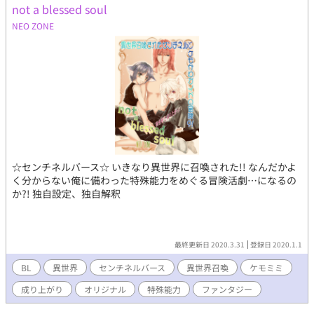
not a blessed soul
NEO ZONE
☆センチネルバース☆ いきなり異世界に召喚された!! なんだかよ
く分からない俺に備わった特殊能力をめぐる冒険活劇…になるの
か?! 独自設定、独自解釈
最終更新日 2020.3.31
登録日 2020.1.1
BL
異世界
センチネルバース
異世界召喚
ケモミミ
成り上がり
オリジナル
特殊能力
ファンタジー