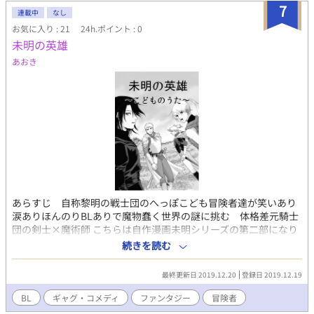
7
連載中
なし
お気に入り : 21
24h.ポイント : 0
未明の英雄
あおき
あらすじ 自称黎明の戦士団のへっぽこども冒険者達が笑いあり
涙ありほんのりBLありで魔物蠢く世界の謎に挑む 体格差元騎士
団の剣士×魔術師 こちらは自作漫画未明シリーズの第二部になり
ます 今の所ほぼBLありませんが後々そうなります 過去の話のパ
続きを読む
ートなどは女の子主人公でBLではありません ストーリー上仕方な
いので苦手な方はご注意ください バトルや残酷描写もありますの
最終更新日 2019.12.20
登録日 2019.12.19
でそちらもご注意ください
BL
ギャグ・コメディ
ファンタジー
冒険者