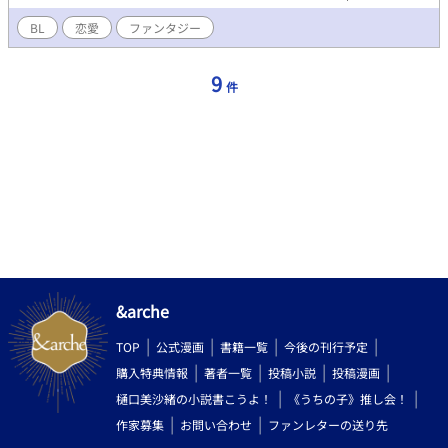
ガルドの街で冒険者として生きる若者たちの物語。
BL
恋愛
ファンタジー
9
件
&arche
TOP
公式漫画
書籍一覧
今後の刊行予定
購入特典情報
著者一覧
投稿小説
投稿漫画
樋口美沙緒の小説書こうよ！
《うちの子》推し会！
作家募集
お問い合わせ
ファンレターの送り先