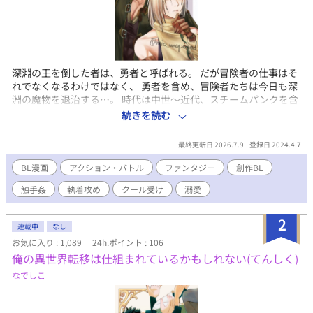
深淵の王を倒した者は、勇者と呼ばれる。 だが冒険者の仕事はそ
れでなくなるわけではなく、 勇者を含め、冒険者たちは今日も深
淵の魔物を退治する…。 時代は中世～近代、スチームパンクを含
む、ハイファンタジー世界のバトルアクションBL漫画です。 勇者
続きを読む
×魔術師 R18 異種姦（触手）あります。 魔術師総受けです。
最終更新日 2026.7.9
登録日 2024.4.7
BL漫画
アクション・バトル
ファンタジー
創作BL
触手姦
執着攻め
クール受け
溺愛
2
連載中
なし
お気に入り : 1,089
24h.ポイント : 106
俺の異世界転移は仕組まれているかもしれない(てんしく)
なでしこ