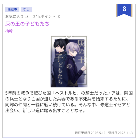
8
連載中
なし
お気に入り : 8
24h.ポイント : 0
灰の王の子どもたち
柚崎
5年前の戦争で滅びた国「ヘストルヒ」の騎士だったノアは、隣国
の兵士となり亡国が遺した兵器である不死兵を始末するために、
同郷の仲間と一緒に戦い続けている。そんな中、修道士イゼアと
出会い、新しい道に踏み出すこととなる。
最終更新日 2026.5.10
登録日 2025.11.3