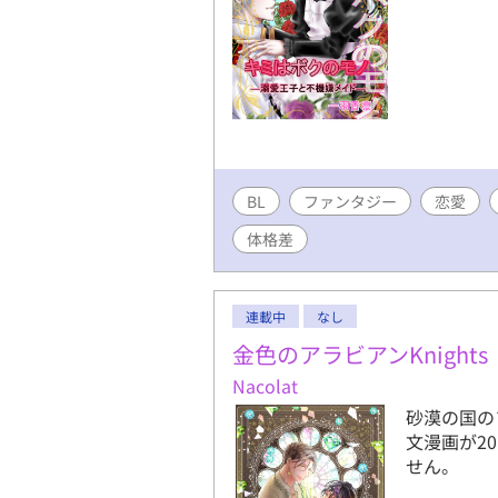
BL
ファンタジー
恋愛
体格差
連載中
なし
金色のアラビアンKnights
Nacolat
砂漠の国の
文漫画が2
せん。