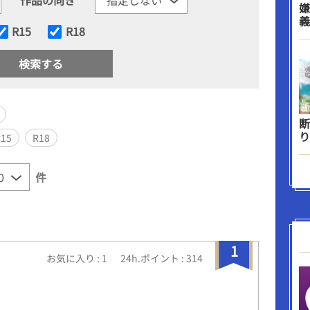
嫌
義
R15
R18
断
り
R15
R18
件
1
お気に入り : 1
24h.ポイント : 314