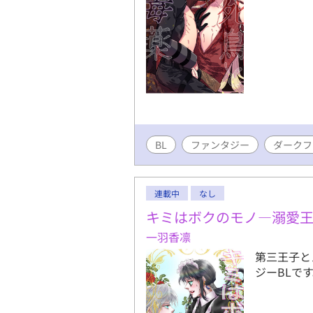
BL
ファンタジー
ダークフ
連載中
なし
キミはボクのモノ―溺愛
一羽香凛
第三王子と
ジーBLで