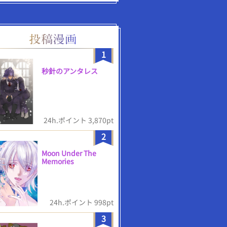
1
秒針のアンタレス
24h.ポイント 3,870pt
2
Moon Under The
Memories
24h.ポイント 998pt
3