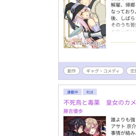
解雇、帰郷
なっており
後、しばら
そのうち皆
となってい
重傷を負っ
♂魔女によ
いては条件
ロトは、彼
条件の内容
創作
ギャグ・コメディ
す。
恋
連載中
R18
不死鳥と毒薬 皇女のカ
藤吉優歩
誰よりも強
アサト 京
事情が絡み