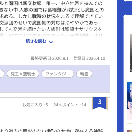
ルと魔国は断交状態。唯一、中立地帯を挟んでの
きない中 人族の国では食糧難が深刻化し魔国との
求める。しかし戦時の状況をまるで理解できてい
交渉団のせいで魔国側の対応は冷ややかであっ
しても交渉を続けたい人族側は聖騎士サリウスを
差し出すことにするのであった…天然聖騎士サリ
続きを読む
り魔王アルバスの物語 魔王×聖騎士です
最終更新日 2026.8.1
登録日 2026.4.10
界
魔王×聖騎士
ファンタジー
精霊
3
お気に入り : 5
24h.ポイント : 14
より過去の面影のない地球の大地に存在する神秘