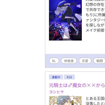
幻想の存在
で共存でき
もり)に所
ァンタジー
を探しなが
メイク前提
BL
体格差
恋愛
戦闘
連載中
R18
元騎士は♂魔女の××か
ヨシヒサ
とある王国
没落したと