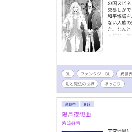
の国スピネ
交易しかで
和平協議を
ない人族の
た。なんと
人質として
ウスと訳あ
BL
ファンタジーBL
異世
剣と魔法の世界
ほっこり
連載中
R18
陽月夜想曲
紫茜群青
天変地異に