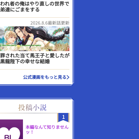
われ者の俺はやり直しの世界で
弟達にごまをする
2026.8.6最新話更新
罪された当て馬王子と愛したが
黒龍陛下の幸せな結婚
公式漫画をもっと見る
1
本編なんて知りません
ッ！