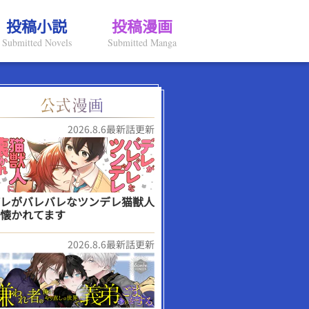
投稿小説
投稿漫画
Submitted Novels
Submitted Manga
2026.8.6最新話更新
レがバレバレなツンデレ猫獣人
懐かれてます
2026.8.6最新話更新