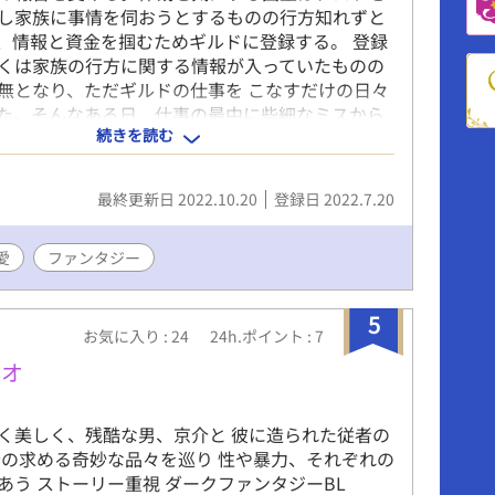
し家族に事情を伺おうとするものの行方知れずと
、情報と資金を掴むためギルドに登録する。 登録
くは家族の行方に関する情報が入っていたものの
無となり、ただギルドの仕事を こなすだけの日々
た。そんなある日、仕事の最中に些細なミスから
続きを読む
てしまう。薄れゆく意識の中、偶然にも出会った
り応急処置を施されるが、きちんとした治療につ
を付けられる。 詳しい内容を聞かず受け入れたク
最終更新日 2022.10.20
登録日 2022.7.20
の治療法を知り驚愕する。そして突き付けられた
とは…。ちょっとHでおバカなファンタジーBLで
愛
ファンタジー
5
お気に入り : 24
24h.ポイント : 7
メオ
く美しく、残酷な男、京介と 彼に造られた従者の
介の求める奇妙な品々を巡り 性や暴力、それぞれの
あう ストーリー重視 ダークファンタジーBL