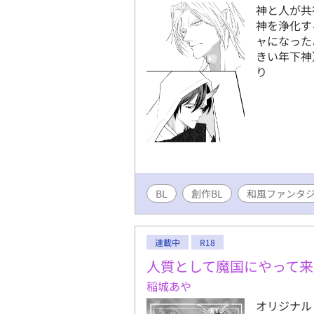
神と人が共
神を浄化す
ャになった
きい年下神
り
BL
創作BL
和風ファンタ
連載中
R18
人質として魔国にやって来
稲城あや
オリジナル