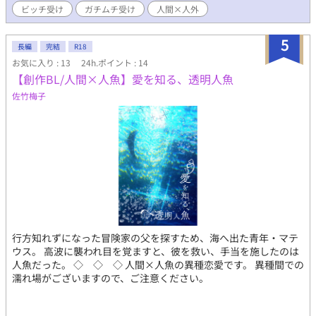
ビッチ受け
ガチムチ受け
人間×人外
5
長編
完結
R18
お気に入り : 13
24h.ポイント : 14
【創作BL/人間×人魚】愛を知る、透明人魚
佐竹梅子
行方知れずになった冒険家の父を探すため、海へ出た青年・マテ
ウス。 高波に襲われ目を覚ますと、彼を救い、手当を施したのは
人魚だった。 ◇ ◇ ◇ 人間×人魚の異種恋愛です。 異種間での
濡れ場がございますので、ご注意ください。