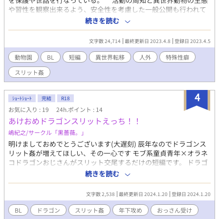
を保護や世話を行なっている。 活動の周知と異世界動物の生態
や習性を観察出来るよう、安全性を考慮した一般公開も行われて
いる。 しかし、“動物”と言う括りを決めるのは人間である。異
続きを読む
世界では、見た目も人とはかけ離れており、地球上の動物に姿が
寄っているだけで、人と同等の知能を有する異世界種が存在して
文字数 24,714
最終更新日 2023.4.8
登録日 2023.4.5
いる。言葉が通じないばっかりに、その事実に地球人はまだ気付
いていない。 庇護下の檻の中、二体の異世界種は常時習性を晒
動物園
BL
短編
異世界転移
人外
特殊性癖
され続ける。 食事も排泄も、そして交尾さえ……人間はニコニ
スリット姦
コしながら、見つめ続けている。 二体の心情も知らずに。
4
ｼｮｰﾄｼｮｰﾄ
完結
R18
お気に入り : 19
24h.ポイント : 14
あけおめドラゴンスリットえっち！！
嶋紀之/サークル「黒薔薇。」
明けましておめでとうございます(大遅刻) 辰年なのでドラゴンス
リット姦が増えてほしい、その一心です モブ系童貞青年×オラネ
コドラゴンおじさんがスリット交尾するだけの短編です。 ドラゴ
ンスリット姦書くぞ！とだけ決めて一時間で書きました。 この話
続きを読む
はpixiv、ムーンライトノベルズ、作者個人サイトにも掲載してい
ます。
文字数 2,538
最終更新日 2024.1.20
登録日 2024.1.20
BL
ドラゴン
スリット姦
年下攻め
おっさん受け