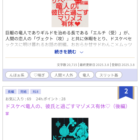
巨躯の竜人でありギルドを治める長である「エルチ（受）」が、
人間の恋人の「ヴェクト（攻）」と共に休暇をとり、ドスケベセ
ックスに明け暮れるお話の前編。おおらか甘サドわんこ×ムッツ
リドスケベ強気ザコメスなCPです。 人間×人外要素やスリット
続きを読む
姦、尿道攻めや3点責めなど少々ハードめな内容が含まれます。
コミッションにて執筆させていただいた作品で、登場人物や世界
文字数 20,715
最終更新日 2025.3.8
登録日 2025.3.8
観の設定はご依頼主様に帰属いたします。ありがとうございまし
た！ ・web拍手 http://bit.ly/38kXFb0 ・X垢
んほぉ系
♡喘ぎ
人間×人外
竜人
スリット姦
https://twitter.com/show1write
2
長編
完結
R18
お気に入り : 69
24h.ポイント : 28
ドスケベ竜人の、彼氏と過ごすマゾメス有休♡（後編）
掌