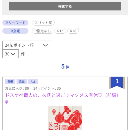
フリーワード
スリット姦
R指定
R指定なし
R15
R18
件
5
件
1
長編
完結
R18
お気に入り : 80
24h.ポイント : 35
ドスケベ竜人の、彼氏と過ごすマゾメス有休♡（前編）
掌