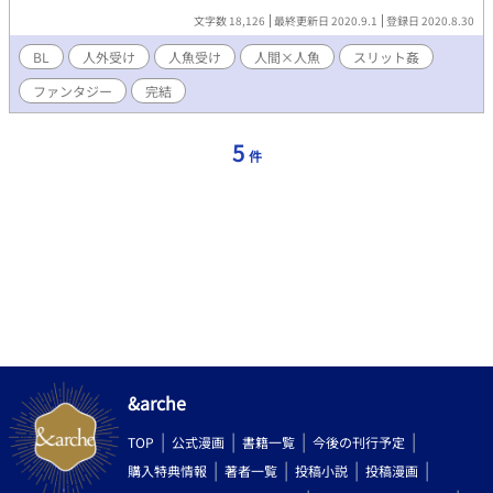
文字数 18,126
最終更新日 2020.9.1
登録日 2020.8.30
BL
人外受け
人魚受け
人間×人魚
スリット姦
ファンタジー
完結
5
件
&arche
TOP
公式漫画
書籍一覧
今後の刊行予定
購入特典情報
著者一覧
投稿小説
投稿漫画