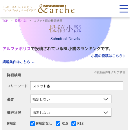
TOP
投稿小説
スリット姦の検索結果
Submitted Novels
アルファポリス
で投稿されているBL小説のランキングです。
小説の投稿はこちら
掲載条件はこちら
×検索条件をクリアする
詳細検索
フリーワード
長さ
進行状況
R指定
R指定なし
R15
R18