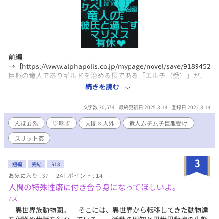
前編
→【https://www.alphapolis.co.jp/mypage/novel/save/91894527
巨躯の竜人でありギルドを治める長である「エルチ（受）」が、
人間の恋人の「ヴェクト（攻）」と共に休暇をとり、ドスケベセ
続きを読む
ックスに明け暮れるお話の後編。おおらか甘サドわんこ×ムッツ
リドスケベ強気ザコメスなCPです。 人間×人外要素やスリット
文字数 30,574
最終更新日 2025.3.14
登録日 2025.3.14
姦、尿道攻めや3点責めなど少々ハードめな内容が含まれます。
コミッションにて執筆させていただいた作品で、登場人物や世界
んほぉ系
♡喘ぎ
人間×人外
竜人ムチムチ巨躯受け
観の設定はご依頼主様に帰属いたします。ありがとうございまし
スリット姦
た！ ・web拍手 http://bit.ly/38kXFb0 ・X垢
https://twitter.com/show1write
3
短編
完結
R18
お気に入り : 37
24h.ポイント : 14
人間の特殊性癖に付き合う身になってほしいよ。
7ズ
異世界族動物園。 そこには、異世界から転移してきた動物達