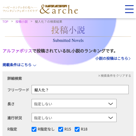
TOP
投稿小説
擬人化？の検索結果
Submitted Novels
アルファポリス
で投稿されているBL小説のランキングです。
小説の投稿はこちら
掲載条件はこちら
×検索条件をクリアする
詳細検索
フリーワード
長さ
進行状況
R指定
R指定なし
R15
R18