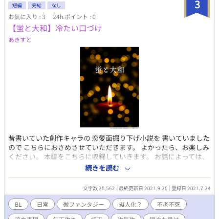
3
短編
完結
なし
お気に入り : 3
24h.ポイント : 0
【蛍と大和】冷たい口づけ
あきすと
昔書いていた創作キャラの 恋愛面掘り下げ小説を 書いていました
ので こちらにおさめさせていただきます。 よかったら、お楽しみ
ください。 本編をこちらに収録していきます。 お話によっては、
流血表現もいくつかありますので、 苦手な方は、これまた ご注意
続きを読む
ください。 俺様で、結構な自信家の蛍と まったり平和主義な大和
の二人 が辿って来た人生の一部を 過去のお話から現代までとさま
文字数 30,562
最終更新日 2021.9.20
登録日 2021.7.24
ざまに 綴っていきます。 地方の結界として存在する 守護職をして
います。 ほぼ、不老不死に近い存在 であり、神力と霊力、などの
BL
日常
微ファンタジー
擬人化？
不老不死
絡む世界観です。 ・御坊 蛍 年齢は、20代半ば 身長：182cm 体