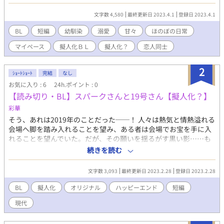
チキチッとしてる受け（温） ▷ ほのぼの日常のひとこま。 ▷ ピ
アノ×メトロノームの擬人化にチャレンジしたけど、擬人化らし
文字数 4,580
最終更新日 2023.4.1
登録日 2023.4.1
さが行方不明。
BL
短編
幼馴染
溺愛
甘々
ほのぼの日常
マイペース
擬人化ＢＬ
擬人化？
恋人同士
2
ｼｮｰﾄｼｮｰﾄ
完結
なし
お気に入り : 6
24h.ポイント : 0
【読み切り・BL】スパークさんと19号さん【擬人化？】
彩華
そう、あれは2019年のことだった──！ 人々は熱気と情熱溢れる
会場へ脚を踏み入れることを望み、ある者は会場でお宝を手に入
れることを望んでいた。だが、その願いを揺るがす黒い影……も
とい、大きな影！ 影の前に立ちはだかるのは、一人の男。「スパ
続きを読む
ーク」。人々の願いを叶えるべく、彼が立ち上がったのだった。
※2019年の当時、台風でイベント開催可能かどうかというTLにう
文字数 3,093
最終更新日 2023.2.28
登録日 2023.2.28
おおおと感情のまま書いたオリジナル？です。発掘したので、勿
体ないのでアップしました。
BL
擬人化
オリジナル
ハッピーエンド
短編
現代