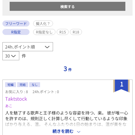
フリーワード
擬人化？
R指定
R指定なし
R15
R18
件
3
件
1
短編
完結
なし
お気に入り : 8
24h.ポイント : 0
Taktstock
あこ
人を魅了する歌声と王子様のような容姿を持つ、楽。 彼が唯一心
を許すのは、規則正しく計算し尽くして行動しているような印象
ばかり与える、温。 そんなふたりの1日の始まりは、温が楽をな
んとか起こすことから始まる。 ▷ マイペースな攻め（楽）と、キ
続きを読む