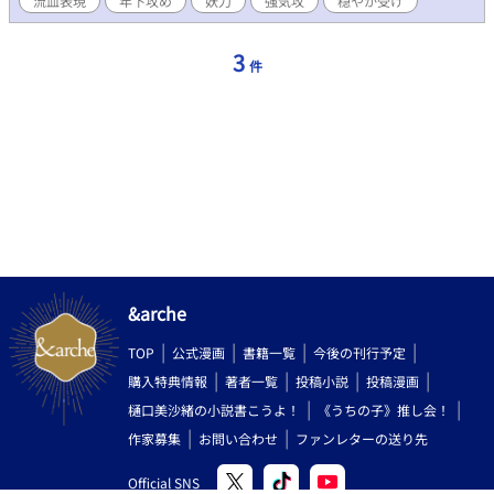
流血表現
年下攻め
妖刀
強気攻
穏やか受け
重：70kg 和歌山の守護職。少々勝ち気でマイペース。本来は優し
い性格だが、照れ屋。第六感が、異常に鋭い。 五感も研ぎ澄まさ
れている。 大和とは、一昔前にとある事件を きっかけに親しくな
3
件
る。 閻魔から神格を授けられたため、 この世以外からの干渉を受
け易い。 大和に護られる事もある。 大和は、自分にとってかけが
えの無い存在だと自覚している。 ・春日 大和 年齢は、20代半ば
身長：174cm 体重：67kg 奈良の守護職。由緒正しい所の出らし
いが、本人は全くそういった事に無関心。三大守護職の内の1人。
性格は、温厚で慈愛に満ちている。 お人好しで、頼られると嫌と
は言えない性格。 自分の能力は、人にしか使えず 自分のためには
使えない。 少なからず、蛍とは、過去に因縁が、あったらしい。
今では、慕っている。
&arche
TOP
公式漫画
書籍一覧
今後の刊行予定
購入特典情報
著者一覧
投稿小説
投稿漫画
樋口美沙緒の小説書こうよ！
《うちの子》推し会！
作家募集
お問い合わせ
ファンレターの送り先
Official SNS