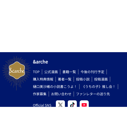
リップ」「タイムボカンシリーズ」等で有名なシンガーソングラ
イター、山本正之氏の超危険作「愛の◯リータ」（「ななこ
SOS」のイメージソング）でも、極めて寓意的に指摘されている
点でもあります（この歌・・・スゴすぎる(笑)人前で絶対聴けね
ぇ！） 要は、「ぴゅ～っ！ってしちゃうことが唯一、かつ至高
の目的」である♂の悲しい性といえましょう！ ・・・・まあ、
女性がこの落書きを読んでくださって、一体どういう風に感じる
のか？ 実はそれが、スゴく興味がある部分でもあります（ご感
想頂けると嬉しいです）。 （逆に女性が書いた男性向け官能小
説というのも相当面白いと思います、おそらく♂には思いもつか
ない素敵な表現や視点が飛び出すのではないでしょうか！） ♀
&arche
と♂は別の生き物！感性も特性も違うから多様性とドラマが生ま
れる！・・・性別があるからこそ世の中、素敵で面白いのです。
TOP
公式漫画
書籍一覧
今後の刊行予定
♂が書いた異端のＢＬ小説・・・・「見世物小屋」気分でご覧
購入特典情報
著者一覧
投稿小説
投稿漫画
ください。
樋口美沙緒の小説書こうよ！
《うちの子》推し会！
作家募集
お問い合わせ
ファンレターの送り先
Official SNS