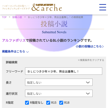
TOP
投稿小説
ＢＬにつき少年×少年、熟女出番無し！の検索結果
Submitted Novels
アルファポリス
で投稿されているBL小説のランキングです。
小説の投稿はこちら
掲載条件はこちら
×検索条件をクリアする
詳細検索
フリーワード
長さ
進行状況
R指定
R指定なし
R15
R18