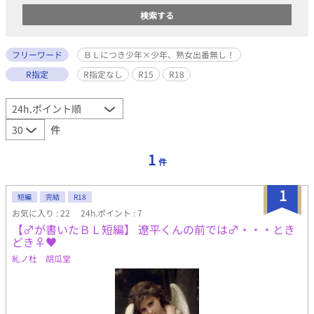
フリーワード
ＢＬにつき少年×少年、熟女出番無し！
R指定
R指定なし
R15
R18
件
1
件
1
短編
完結
R18
お気に入り : 22
24h.ポイント : 7
【♂が書いたＢＬ短編】 遼平くんの前では♂・・・とき
どき♀♥
糺ノ杜 胡瓜堂