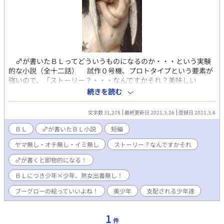
♂が書いたＢＬってどういうものになるのか・・・という実験
的な小説（全十二話） 試作０号機、プロトタイプという要素が
強いので、「ストーリー？・・・なんですかそれ？美味しい
の？」・・・状態！ やっぱりですねぇ、♂も「美少年」が好き
続きを読む
なのです。 他の私の落書きをご覧頂ければ一目瞭然ですが、個
人的には「少年と熟女」というテーマを一貫して追求しておりま
文字数 31,278
最終更新日 2021.3.26
登録日 2021.3.6
す。 しかし、「少年と熟女」というのは、実は半分「少年趣
味」を内包しているテーマとも言えます。 また、流行り（？）
ＢＬ
♂が書いたＢＬ小説
短編
の「男の娘」というのも、実は少年フェチのバリエーションと言
ヤマ無し・オチ無し・イミ無し
ストーリー？なんですかそれ
えば言えなくもない気がします・・・・。 ・・・・そんなワケ
で「ＢＬ」というジャンルを手探りで書き始めたのですが、書い
♂が書くと即物的になる！
ていて、ふとあることに気が付きました！ ♂が書くＢＬという
のは、イロイロと「即物的」になってしまうのです！ ＢＬ小説
ＢＬにつき少年×少年、熟女出番無し！
独特の「耽美感」が希薄なのです！ これは、♂の特性であり、
ブーグローの絵っていいよね！
美少年
支配される少年達
ある意味仕方のない部分でもある気がします、なんと言っても♂
の「官能」は「◯◯で始まり、◯◯で終わる」・・・シンプルで
メカニカルなものなのです！（伏せ字だらけでワカランやん
1
件
け！） ※このあたりは、「燃えよドラゴンズ」「ひらけチュー