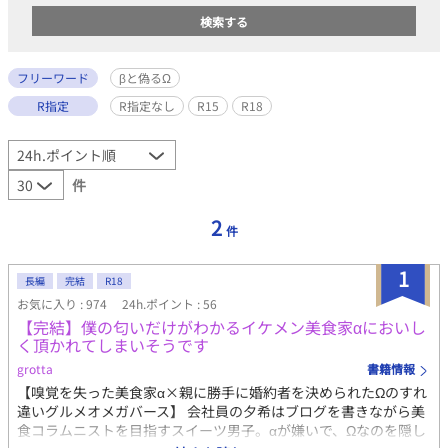
フリーワード
βと偽るΩ
R指定
R指定なし
R15
R18
件
2
件
1
長編
完結
R18
お気に入り : 974
24h.ポイント : 56
【完結】僕の匂いだけがわかるイケメン美食家αにおいし
く頂かれてしまいそうです
grotta
書籍情報
【嗅覚を失った美食家α×親に勝手に婚約者を決められたΩのすれ
違いグルメオメガバース】 会社員の夕希はブログを書きながら美
食コラムニストを目指すスイーツ男子。αが嫌いで、Ωなのを隠し