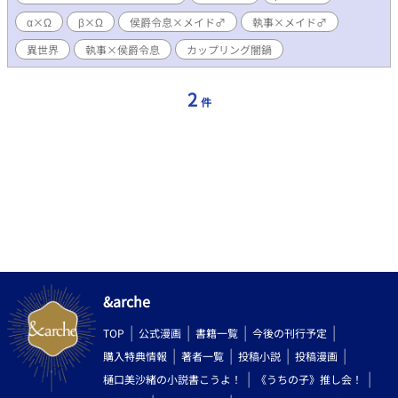
（Ω） 執事（β）×主人公（Ω） 執事（β）×攻め主人公（α） 攻
α×Ω
β×Ω
侯爵令息×メイド♂
執事×メイド♂
め主人公（α）×主人公（Ω）＋執事（β）（愛撫のみ） モブおじ
（二人）×攻め主人公（α）
異世界
執事×侯爵令息
カップリング闇鍋
2
件
&arche
TOP
公式漫画
書籍一覧
今後の刊行予定
購入特典情報
著者一覧
投稿小説
投稿漫画
樋口美沙緒の小説書こうよ！
《うちの子》推し会！