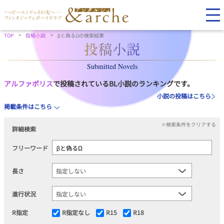
TOP
投稿小説
βと偽るΩの検索結果
Submitted Novels
アルファポリス
で投稿されているBL小説のランキングです。
小説の投稿はこちら
掲載条件はこちら
×検索条件をクリアする
詳細検索
フリーワード
長さ
進行状況
R指定
R指定なし
R15
R18