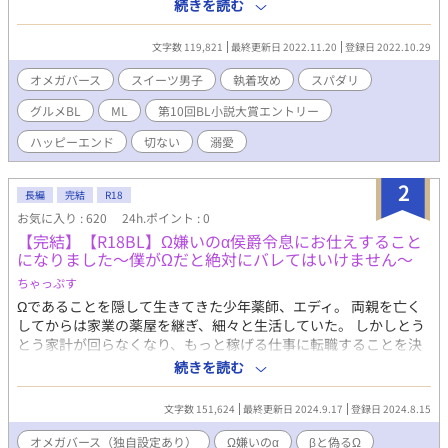
βのフリをして生きてきた。 最近グルメ仲間に恋人ができてしま
続きを読む
い一人寂しくホテルでケーキを食べていると、憧れの美食評論家
鷲尾隼一と出会う。彼は超美形な上にα嫌いの夕希でもつい心が揺
文字数 119,821
最終更新日 2022.11.20
登録日 2022.10.29
れてしまうほどいい香りのフェロモンを漂わせていた。 夕希は彼
が現在嗅覚を失っていること、それなのになぜか夕希の匂いだけ
オメガバース
スイーツ男子
執着攻め
スパダリ
がわかることを聞かされる。そして隼一は自分の代わりに夕希に
グルメBL
ML
第10回BL小説大賞エントリー
食レポのゴーストライターをしてほしいと依頼してきた。 協力す
れば美味しいものを食べさせてくれると言う隼一。しかも出版関
ハッピーエンド
切ない
溺愛
係者に紹介しても良いと言われて舞い上がった夕希は彼の依頼を
受ける。 そんな中、母からアルファ男性の見合い写真が送られて
2
きて気分は急降下。 見合い＝28歳の誕生日までというタイムリミ
長編
完結
R18
ットがある状況で夕希は隼一のゴーストライターを務める。 一緒
お気に入り : 620
24h.ポイント : 0
に過ごしているうちにαにしては優しく誠実な隼一に心を開いてい
【完結】【R18BL】Ω嫌いのα侯爵令息にお仕えすること
く夕希。そして隼一の家でヒートを起こしてしまい、体の関係を
になりました～僕がΩだと絶対にバレてはいけません～
結んでしまう。見合いを控えているため隼一と決別しようと思う
ちゃっぷす
夕希に対し、逆に猛烈に甘くなる隼一。 しかしあるきっかけから
隼一には最初からΩと寝る目的があったと知ってしまい――？
Ωであることを隠して生きてきた少年薬師、エディ。 両親を亡く
【受】早瀬夕希（27歳）…βと偽るΩ、コラムニストを目指すスイ
してからは家業の薬屋を継ぎ、細々と生活していた。 しかしとう
ーツ男子。α嫌いなのに母親にαとの見合いを決められている。
とう家計が回らなくなり、もっと稼げる仕事に転職することを決
【攻】鷲尾準一（32歳）…黒髪美形α、クールで辛口な美食評論
意する。 職探しをしていたエディは、β男性対象で募集している
続きを読む
家兼コラムニスト。現在嗅覚異常に悩まされている。 ※東京のデ
メイドの求人を見つけた。 エディはβと偽り、侯爵家のメイドに
ートスポットでスパダリに美味しいもの食べさせてもらっていち
なったのだが、お仕えする侯爵令息が極度のΩ嫌いだった――!!
文字数 151,624
最終更新日 2024.9.17
登録日 2024.8.15
ゃつく話です♡ ※第10回BL小説大賞に参加しています
※※※※ ご注意ください。 以下のカップリングで苦手なものがあ
る方は引き返してください。 ※※※※ 攻め主人公（α）×主人公
オメガバース（独自設定あり）
Ω嫌いのα
βと偽るΩ