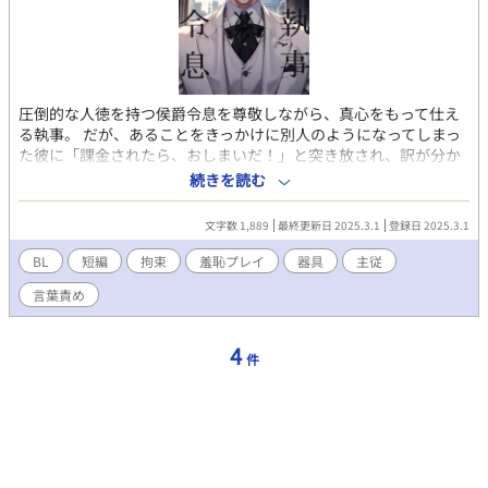
圧倒的な人徳を持つ侯爵令息を尊敬しながら、真心をもって仕え
る執事。 だが、あることをきっかけに別人のようになってしまっ
た彼に「課金されたら、おしまいだ！」と突き放され、訳が分か
らないまま自分も別人のようになって坊っちゃまに魔の手
続きを読む
を・・・。 異世界転生もののBL小説。R18。 溺愛する？執事×転
生してきた侯爵令息。 こちらは試し読みになります。 各サイトで
文字数 1,889
最終更新日 2025.3.1
登録日 2025.3.1
電子書籍を販売中。 詳細を知れるブログのリンクは↓にありま
す。
BL
短編
拘束
羞恥プレイ
器具
主従
言葉責め
4
件