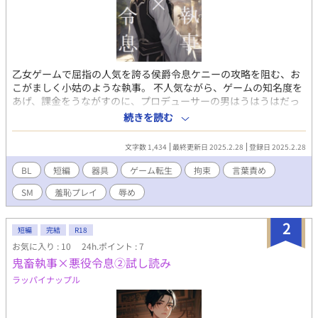
乙女ゲームで屈指の人気を誇る侯爵令息ケニーの攻略を阻む、お
こがましく小姑のような執事。 不人気ながら、ゲームの知名度を
あげ、課金をうながすのに、プロデューサーの男はうはうはだっ
たのが、転生して自分がケニーになったら、執事が設定にない拷
続きを読む
問まがいな行為をしだして・・・？ 異世界転生もののBL小説。
R18。 立場を弁えない執事×元プロデューサーの侯爵令息。 こち
文字数 1,434
最終更新日 2025.2.28
登録日 2025.2.28
らは試し読みになります。 各サイトで電子書籍を販売中。 詳細を
知れるブログのリンクは↓にあります。
BL
短編
器具
ゲーム転生
拘束
言葉責め
SM
羞恥プレイ
辱め
2
短編
完結
R18
お気に入り : 10
24h.ポイント : 7
鬼畜執事×悪役令息②試し読み
ラッパイナップル