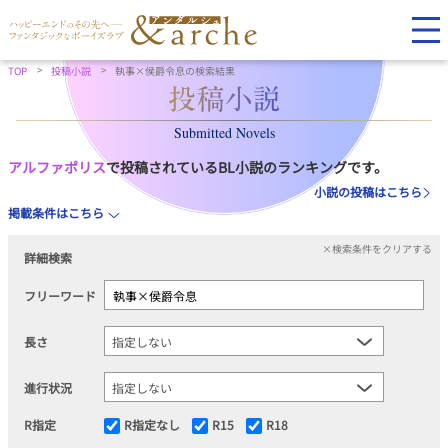
TOP
投稿小説
執事×侯爵令息の検索結果
Submitted Novels
アルファポリス
で投稿されているBL小説のランキングです。
小説の投稿はこちら
掲載条件はこちら
×検索条件をクリアする
詳細検索
フリーワード
長さ
進行状況
R指定
R指定なし
R15
R18