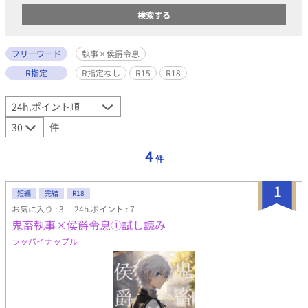
フリーワード
執事×侯爵令息
R指定
R指定なし
R15
R18
件
4
件
1
短編
完結
R18
お気に入り : 3
24h.ポイント : 7
鬼畜執事×侯爵令息①試し読み
ラッパイナップル