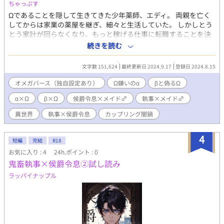
ちゃっぷす
Ωであることを隠して生きてきた少年薬師、エディ。 両親を亡く
してからは家業の薬屋を継ぎ、細々と生活していた。 しかしとう
とう家計が回らなくなり、もっと稼げる仕事に転職することを決
意する。 職探しをしていたエディは、β男性対象で募集している
続きを読む
メイドの求人を見つけた。 エディはβと偽り、侯爵家のメイドに
なったのだが、お仕えする侯爵令息が極度のΩ嫌いだった――!!
文字数 151,624
最終更新日 2024.9.17
登録日 2024.8.15
※※※※ ご注意ください。 以下のカップリングで苦手なものがあ
る方は引き返してください。 ※※※※ 攻め主人公（α）×主人公
オメガバース（独自設定あり）
Ω嫌いのα
βと偽るΩ
（Ω） 執事（β）×主人公（Ω） 執事（β）×攻め主人公（α） 攻
α×Ω
β×Ω
侯爵令息×メイド♂
執事×メイド♂
め主人公（α）×主人公（Ω）＋執事（β）（愛撫のみ） モブおじ
（二人）×攻め主人公（α）
異世界
執事×侯爵令息
カップリング闇鍋
4
短編
完結
R18
お気に入り : 4
24h.ポイント : 0
鬼畜執事×侯爵令息②試し読み
ラッパイナップル