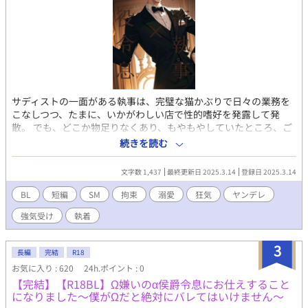
サディストの一面がある執事は、完璧な猫かぶりで日々の業務を
こなしつつ、たまに、いかがわしい店で性的嗜好を発露して発
散。 でも、どこか物足りなくあり、もやもやしていたところ、ご
主人さまの姪を強引に口説こうとする赤髪の令息を見て、みょう
続きを読む
に惹かれてしまい・・・。 異世界転生もののBL小説。R18。 SM
っぽいけど、痛い描写なし、受けはとことん快楽堕ち。 隠れサデ
文字数 1,437
最終更新日 2025.3.14
登録日 2025.3.14
ィスト執事×反抗的悪役令息。執事視点。 各サイトで電子書籍を
販売中。 「鬼畜執事×侯爵令息」2作「鬼畜執事×悪役令息」2
BL
短編
SM
拘束
溺愛
狂気
ヤンデレ
作、合計4作を収録したBL短編集も販売中。 詳細を知れるブログ
強気受け
執着
のリンクは↓にあります。
3
長編
完結
R18
お気に入り : 620
24h.ポイント : 0
【完結】【R18BL】Ω嫌いのα侯爵令息にお仕えすること
になりました～僕がΩだと絶対にバレてはいけません～