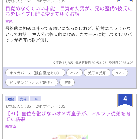
お気に入り : 67
24h.ポイント : 35
目覚めなくていい才能に目覚めた男が、兄の歴代α彼氏た
ちをレイプし雌に変えてゆくお話
雷尾
最終的に初恋は叶って両想いになったけれど、絶対にこうじゃな
いってお話。 主人公は後天的に攻め、ただ一人に対してだけリバ
ですが描写は殆ど無し。
文字数 17,265
最終更新日 2025.8.23
登録日 2025.8.23
オメガバース（独自設定あり）
α×α
美形×美形
α×β
ビッチング（オメガ転換）
復讐
4
短編
完結
R18
お気に入り : 86
24h.ポイント : 35
【BL】皇位を継げないオメガ皇子が、アルファ従弟を育
てた結果
縁堂幸