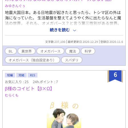
みゆきんぐぅ
地震大国日本。ある日地震が起きたと思ったら、トシマ区の外は
海になっていた。 生活基盤を整えてようやく外に出たらなんと魔
法の世界。 それも、オメガバース？と言う第三性別がある世界。
特徴を聞いてみたけど、・・・あれ？今トシマ区に居るやつ全員
続きを読む
オメガ？？ 「オメガはひれ伏せ？・・・頭沸いてるのか？？」 オ
メガの地位が低い世界に転生したけど、現代の科学を使って無双
文字数 237,100
最終更新日 2020.12.29
登録日 2020.11.6
します。 ただ、早い段階で番ができます。 なにがオメガバースし
ないかというと・・・それは本編で確認してし見てくださいw
BL
異世界
オメガバース
魔法
科学
「婚約破棄され売れ残りなのに、粘着質次期宰相につかまりまし
オメガバース（独自設定あり）
スパダリ
た。」 が、終わったら書き始めます。 ※誤字脱字超絶ごめんなさ
い ※短話ですけど1話ではないです。浮かぶ限りかきますです。
（12話で収まればいいな） ※ヨーロッパ風中世ファンタジーと、
6
短編
完結
R15
現代が同時に出てきます。 ※オメガバースのルールは独自ルール
お気に入り : 25
24h.ポイント : 7
が入ります。（オメガ同士妊娠できたり） ※（私が書く）受けは
β様のコイビト【β×Ω】
快楽に弱いです。 ※目指せ1日1回更新（更新開始は11月末予定）
むらくも