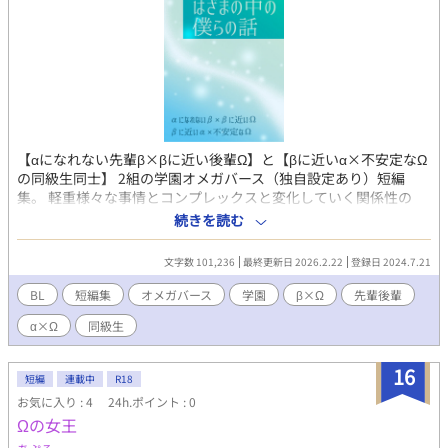
ロイがアドレアに来て二年が過ぎた。ロイは得意の洋菓子でお金
稼ぎをしながら、ディーに守られ幸せに過ごしていた。そんな
中、リーベントからロイの母危篤の知らせが入る。ロイは急いで
帰国するが、すでに母は毒殺されていた。自身も命を狙われアド
レアに逃避しようとするが、弓矢で射られ殺されかける。生死を
さ迷い記憶喪失になるロイ。アドレア国辺境地集落に拾われ、シ
ロと呼ばれ何とか生きて行く。 ディーの必死の捜索により辺境
地でロイが見つかる。生きていたことを喜び、アドレア主城での
ロイとの生活を再開するディー。徐々に記憶を取り戻すロイだ
【αになれない先輩β×βに近い後輩Ω】と【βに近いα×不安定なΩ
が、殺されかけた記憶が戻りパニックになる。ディーは慈しむよ
の同級生同士】 2組の学園オメガバース（独自設定あり）短編
うな愛でロイを包み込み、ロイを癒す。 ロイが落ち着いた頃、
集。 軽重様々な事情とコンプレックスと変化していく関係性の
リーベント国への友好訪問をする二人。ディーとリーベント国王
話。 ＊＊ ・背後注意度が高いものはタイトル先頭に「＊」をつけ
続きを読む
は、王室腐敗を明るみにして大掛かりな粛清をする。これでロイ
ています。 ・時系列がバラバラなので、更新順ではなく同じ年度
と幸せになれる道が開けたと安堵する中、信頼していた親代わり
のものを章でまとめています。 ・お話の都合上、一部で設定に起
文字数 101,236
最終更新日 2026.2.22
登録日 2024.7.21
の執事にロイが刺される。実はロイの母を殺害したのもこの執事
因する侮蔑的な台詞があります。 外部サイトでR15とR18に分け
だった。裏切りに心を閉ざすロイ。この状態ではアルファの発情
て置いていたものを一つにしました。
BL
短編集
オメガバース
学園
β×Ω
先輩後輩
期に耐えられないと思い、発情期を一人で過ごす決意をするディ
ー。アルファの発情期にオメガが居なければアルファは狂う。デ
α×Ω
同級生
ィーは死を覚悟するが、運命を共にしようと言うロイの言葉を受
け入れ、獣の発情期を共にする。狂ったような性交のなかにロイ
16
短編
連載中
R18
の愛を感じ癒されるディー。これからの人生をロイと過ごせる幸
福を噛みしめ、ロイを守るために尽くすことを心に誓う。
お気に入り : 4
24h.ポイント : 0
Ωの女王