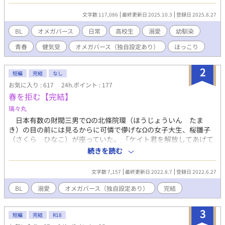
人が高校生のときのお話です。どちらから読んでも問題なくお読
みいただけます。二人のことが書きたくなったのでだらだらと書
文字数 117,086
最終更新日 2025.10.3
登録日 2025.8.27
いていきます。お付き合い頂けましたら幸いです。
BL
オメガバース
日常
高校生
溺愛
幼馴染
青春
健気受
オメガバース（独自設定あり）
ほっこり
2
短編
完結
なし
お気に入り : 617
24h.ポイント : 177
春を拒む【完結】
璃々丸
日本有数の財閥三男でΩの北條院環（ほうじょういん たま
き）の目の前には見るからに可憐で儚げなΩの女子大生、桜雛子
（さくら ひなこ）が座っていた。 「ケイト君を解放してあげて
ください！」 大きなおめめをうるうるさせながらそう訴えかけ
続きを読む
てきた。 ケイト君────諏訪恵都（すわ けいと）は環の婚
約者であるαだった。 環とはひとまわり歳の差がある。この女
文字数 7,157
最終更新日 2022.8.7
登録日 2022.6.27
はそんな環の負い目を突いてきたつもりだろうが、『こちとらお
前等より人生経験それなりに積んどんねん────！』 そう簡
BL
溺愛
オメガバース（独自設定あり）
完結
単に譲って堪るか、と大人げない反撃を開始するのであった。
オメガバな設定ですが設定は緩めで独自設定があります、ご注
3
意。 不定期更新になります。
短編
完結
R18