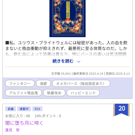
■私、ユリウス・ブライトウェルには秘密があった。人の血を飲
まないと吸血衝動が抑えきれず、最悪死に至る体質なのだ。しか
も、飲む血によって効果は異なり、特にバースの違いは死活問題
となっている。できれば、持続的に効果のあるオメガの血がいい
続きを読む
のだが、緊急の場合は選んではいられない。ある夜、どうしても
吸血衝動が抑えきれず、うっかりアルファの血を飲んでしまい、
文字数 39,841
最終更新日 2025.4.19
登録日 2025.4.13
私は窮地に立たされる。なぜなら、アルファの血には催淫効果が
あるからだ。 ■アルファ×吸血種のラブストーリーです。独自設
ファンタジー
溺愛
オメガバース（独自設定あり）
定のオメガバースがあります。 ■R-18、BL要素がありますので、
アルファ×吸血鬼
執着攻め
ハッピーエンド
ご注意ください。 エピソードタイトル横に目安があります。 ＊キ
ス描写 ＊＊性描写 ＊＊＊性行為描写 ■「お前は私の伴侶ではな
いっ！」から改題しました。
20
長編
連載中
R18
お気に入り : 48
24h.ポイント : 0
闇に堕ち月に啼く
蓮見 黎