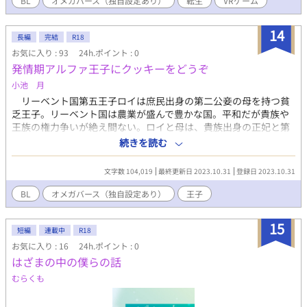
BL
オメガバース（独自設定あり）
転生
VRゲーム
14
長編
完結
R18
お気に入り : 93
24h.ポイント : 0
発情期アルファ王子にクッキーをどうぞ
小池 月
リーベント国第五王子ロイは庶民出身の第二公妾の母を持つ貧
乏王子。リーベント国は農業が盛んで豊かな国。平和だが貴族や
王族の権力争いが絶え間ない。ロイと母は、貴族出身の正妃と第
一公妾、その王子王女たちに蔑まれて過ごしていた。ロイの唯一
続きを読む
の支えは、いつか国を脱出し母と小さな洋菓子店を開き暮らすこ
と。ある日、ロイが隣国アドレアに友好のため人質となることが
文字数 104,019
最終更新日 2023.10.31
登録日 2023.10.31
決定される。国王の決定には逆らえず母をリーベントに残しロイ
は出国する。 一方アドレア国では、第一王子ディモンがロイを
BL
オメガバース（独自設定あり）
王子
自分のオメガだと認識したためにロイをアドレアに呼んでいた。
現在強国のアドレアは、百年前は貧困の国だった。当時の国王が
15
神に救いを求め、卓越した能力を持つアルファを神から授かるこ
短編
連載中
R18
とで急激な発展を実現した国。神の力を持つアルファには獣の発
お気に入り : 16
24h.ポイント : 0
情期と呼ばれる一定の期間がある。その間は、自分の番のオメガ
はざまの中の僕らの話
と過ごすことで癒される。アルファやオメガの存在は国外には出
むらくも
せない秘密事項。ロイに全てを打ち明けられないまま、ディモン
（ディー）とロイは運命に惹かれるように恋仲になっていく。