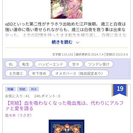
αβΩといった第二性がチラホラ出始めた江戸後期。 歳三と白夜は
強い運命に吸い寄せられながらも、歳三は白夜を救う事は出来な
かった。 土方の記憶を持ったまま転生を繰り返し、白夜に会えな
いまま2050年の東京に教師として転生していた生方誠は、そこで
続きを読む
一人の男とすれ違う。 土方の記憶はそれを白夜【玲音】だと認定
して……
文字数 133,192
最終更新日 2024.7.4
登録日 2023.8.8
BL
転生
ハッピーエンド
甘々
ツンデレ受け
土方歳三
年下攻め
オメガバース（独自設定あり）
19
短編
完結
R18
お気に入り : 41
24h.ポイント : 0
【完結】血を吸わなくなった吸血鬼は、代わりにアルフ
ァと愛を語る
佑々木（うさぎ）