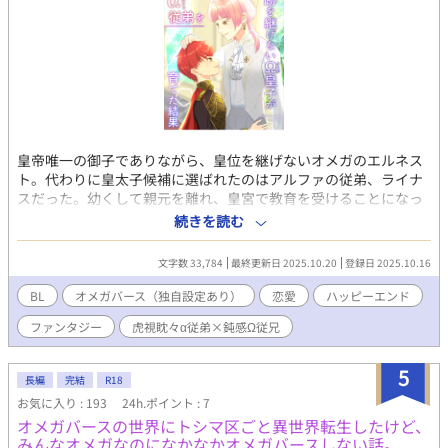
皇帝唯一の御子でありながら、皇位を継げないオメガのエルネス
ト。代わりに皇太子候補に選ばれたのはアルファの従弟、ライナ
スだった。幼くして親元を離れ、皇宮で教育を受けることになっ
たライナスを、エルネストは本当の弟のように可愛がり、ライナ
続きを読む
スもまたエル兄様と呼んで慕っていた。 ライナスは成人の日に皇
太子に。あとはライナスに伴侶ができたら、皇宮内の仕事を引き
文字数 33,784
最終更新日 2025.10.20
登録日 2025.10.16
継いで自分はどこか辺境にでも嫁ごうとエルネストは考えていた
のだが…… 虎視眈々と結婚を狙うα×狙われていることに気づか
BL
オメガバース（独自設定あり）
恋愛
ハッピーエンド
ないΩのお話。 ※露骨な性的描写はほぼありませんが、念のため
ファンタジー
虎視眈々α従弟×鈍感Ω従兄
R18にしております
5
長編
完結
R18
お気に入り : 193
24h.ポイント : 7
オメガバースの世界にトシマ区ごと異世界転生したけど、
みんなオメガなのになかなかオメガバースしない話。