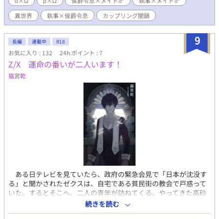
α×Ω
β×Ω
侯爵令息×メイド♂
執事×メイド♂
め主人公（α）×主人公（Ω）＋執事（β）（愛撫のみ） モブおじ
（二人）×攻め主人公（α）
異世界
執事×侯爵令息
カップリング闇鍋
9
長編
連載中
R18
お気に入り : 132
24h.ポイント : 7
Z/X 運命の番いが二人います！
猫宮乾
ある日テレビを見ていたら、政府の緊急会見で「日本が沈没す
る」と聞かされたゼクスは、自宅である貧民街の教会で戸惑って
いた。するとそこへ、二人の青年が訪ねてくる。やってきた高砂
と時東は、日本沈没後も生存可能な箱舟に乗る資格がゼクスには
続きを読む
あると告げて、教会から連れ出す。※オメガバースです。α×Ωと