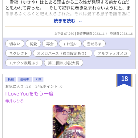
雪夜（ゆきや）はとある理由から二次性が発現する前からΩだ
と思われて育った。 そして犯罪に巻き込まれないようにと、ま
るまるふくふくと肥え太らされた。それは愛する息子を護る為に
とられた上策、ではなく愚策だった。 そのせいで『雪だるま』
続きを読む
だと同級生の十時（ととき）たちに揶揄われながら雪夜は幼少期
を過ごすことになる。 暴力のような過剰な攻撃は受けないもの
文字数 67,260
最終更新日 2023.11.4
登録日 2023.1.6
の雪夜にとってつらい毎日だった。 ともに助け合い励まし合え
るような友だちでもいれば少しは違っていたのかもしれないが、
切ない
純愛
再会
すれ違い
雪だるま
誰だって揶揄いの対象になるような相手と関わり合いになりたく
ネグレクト
オメガバース（独自設定あり）
アルファｘオメガ
はないことは雪夜も理解していたし、助けてくれなくても責める
つもりもなかった。ただ寂しいとは思っていた。 勿論父親に相
ムナクソ表現あり
第11回BL小説大賞
談すればすぐに解決してくれることは分かっていたが、心配をか
けたくなくてひとりで耐えることを選んだ。 だけどある日のこ
18
と、雪だるまである雪夜のことを抱きしめて「大好き」と言って
長編
連載中
R18
くれる子に出会ったのだ。 その子は知らない子で、すぐに迎え
お気に入り : 23
24h.ポイント : 0
に来た母親に連れられていき、名前を知ることもできなかった
I Love Youをもう一度
が、『あの子』として雪夜の心の中にずっとい続けた。 ふたり
赤井ちひろ
の偶然の出会いと雪だるま。 雪が溶けてなくなってしまうよう
にこの恋も消えてなくなってしまうのだろうか――？ 雪だるま
だった僕は太陽のようなあの子に恋をした。淡い初恋のお話。