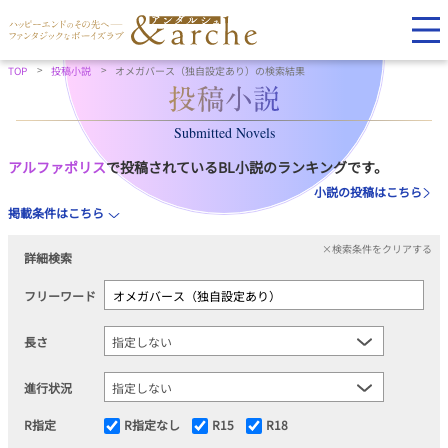
TOP
投稿小説
オメガバース（独自設定あり）の検索結果
Submitted Novels
アルファポリス
で投稿されているBL小説のランキングです。
小説の投稿はこちら
掲載条件はこちら
×検索条件をクリアする
詳細検索
フリーワード
長さ
進行状況
R指定
R指定なし
R15
R18