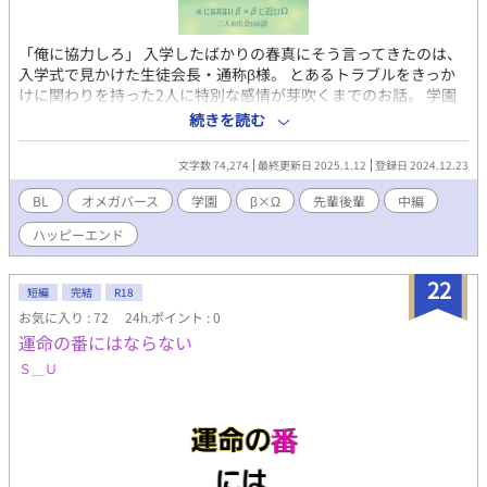
「俺に協力しろ」 入学したばかりの春真にそう言ってきたのは、
入学式で見かけた生徒会長・通称β様。 とあるトラブルをきっか
けに関わりを持った2人に特別な感情が芽吹くまでのお話。 学園
オメガバース（独自設定あり）の【αになれないβ×βに近いΩ】の
続きを読む
お話です。
文字数 74,274
最終更新日 2025.1.12
登録日 2024.12.23
BL
オメガバース
学園
β×Ω
先輩後輩
中編
ハッピーエンド
22
短編
完結
R18
お気に入り : 72
24h.ポイント : 0
運命の番にはならない
Ｓ＿Ｕ