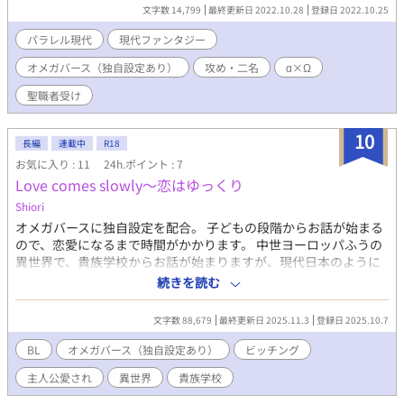
α×Ωです。現代ファンタジーです。（▲表紙イラスト：satoumi
文字数 14,799
最終更新日 2022.10.28
登録日 2022.10.25
様）一章ラスト（11話付近）からオメガバ―ス色が濃くなり、二
章から本格的にオメガバースです。攻め二人は親しく、受けは共
パラレル現代
現代ファンタジー
有される系です。攻め二人はどちらも受けを最終的に溺愛します
オメガバース（独自設定あり）
攻め・二名
α×Ω
が、受けは双方の事が好きで選べないのでご注意願います。
聖職者受け
10
長編
連載中
R18
お気に入り : 11
24h.ポイント : 7
Love comes slowly～恋はゆっくり
Shiori
オメガバースに独自設定を配合。 子どもの段階からお話が始まる
ので、恋愛になるまで時間がかかります。 中世ヨーロッパふうの
異世界で、貴族学校からお話が始まりますが、現代日本のように
春に入学式があります。入学式の様子も、現代日本ふうです。左
続きを読む
に来賓、右に教員、生徒の後ろに父兄、的な。 あーる１８は保険
です。前半は恋愛っぽい要素まったくありませんし、あっても後
文字数 88,679
最終更新日 2025.11.3
登録日 2025.10.7
半、ちょっとだけです。 この作品の無断転載、無断使用、自作発
言を禁じます。フリー素材ではありません。
BL
オメガバース（独自設定あり）
ビッチング
主人公愛され
異世界
貴族学校