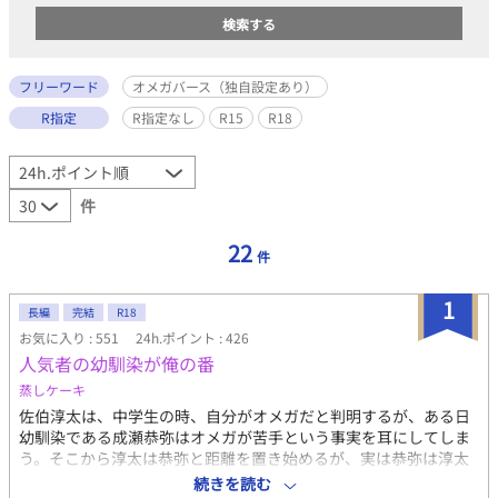
フリーワード
オメガバース（独自設定あり）
R指定
R指定なし
R15
R18
件
22
件
1
長編
完結
R18
お気に入り : 551
24h.ポイント : 426
人気者の幼馴染が俺の番
蒸しケーキ
佐伯淳太は、中学生の時、自分がオメガだと判明するが、ある日
幼馴染である成瀬恭弥はオメガが苦手という事実を耳にしてしま
う。そこから淳太は恭弥と距離を置き始めるが、実は恭弥は淳太
のことがずっと好きで、、、 ※「二人で過ごす発情期の話」の二
続きを読む