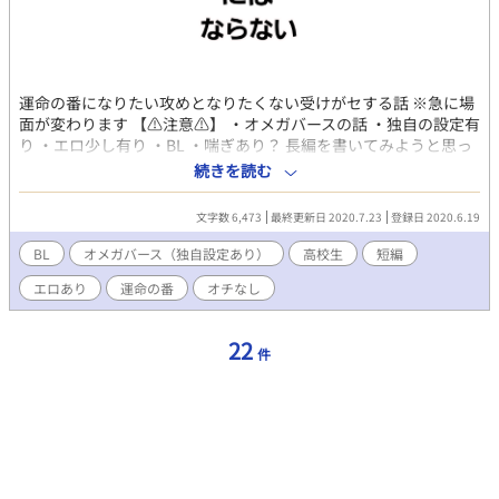
運命の番になりたい攻めとなりたくない受けがセする話 ※急に場
面が変わります 【⚠️注意⚠️】 ・オメガバースの話 ・独自の設定有
り ・エロ少し有り ・BL ・喘ぎあり？ 長編を書いてみようと思っ
て挫折したので部分的に書いたのを修正＆供養 【今まで書いたBL
続きを読む
のやつ】 ・弟×兄→がん攻めな弟と喘ぐ兄 ・スケベな自分を見ら
れたい→モブおじさんとすけべえなお兄さん ・ノンケがメスにさ
文字数 6,473
最終更新日 2020.7.23
登録日 2020.6.19
れる話→イケメン変質者×ノンケ高校生 ・3人で出来るわけな
い！→双子と幼馴染の３P。 ・言葉攻め→後輩×先輩。即落ちな
BL
オメガバース（独自設定あり）
高校生
短編
受け
エロあり
運命の番
オチなし
22
件