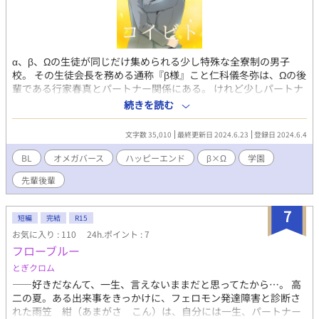
α、β、Ωの生徒が同じだけ集められる少し特殊な全寮制の男子
校。 その生徒会長を務める通称『β様』こと仁科儀冬弥は、Ωの後
輩である行家春真とパートナー関係にある。 けれど少しパートナ
ーの行動が少しおかしい。 そう思っていたある日、αの弟と密か
続きを読む
に会っている姿を目撃してしまった。 抱いていたαと弟へのコン
プレックスが同時に刺激され、少しずつ暴走を始めてしま
文字数 35,010
最終更新日 2024.6.23
登録日 2024.6.4
い……。 βでなければ。αであれば。 無理矢理にでも繋ぎ止め
る術があったのに。 学園オメガバース（独自設定あり） 【αにな
BL
オメガバース
ハッピーエンド
β×Ω
学園
れないβ×βに近いΩ】の盛大で人騒がせな痴話喧嘩の話。 ※「芽
先輩後輩
吹く二人の出会いの話」でくっついた二人のお話です。
7
短編
完結
R15
お気に入り : 110
24h.ポイント : 7
フローブルー
とぎクロム
——好きだなんて、一生、言えないままだと思ってたから…。 高
二の夏。ある出来事をきっかけに、フェロモン発達障害と診断さ
れた雨笠 紺（あまがさ こん）は、自分には一生、パートナー