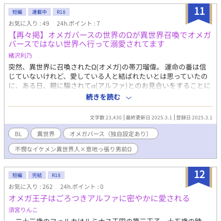
11
短編
連載中
R18
お気に入り : 49
24h.ポイント : 7
【再々掲】オメガバースの世界のΩが異世界召喚でオメガ
バースではない世界へ行って溺愛されてます
緒沢利乃
突然、異世界に召喚されたΩ(オメガ)の帯刀瑠偉。 運命の番は信
じていないけれど、愛している人と結ばれたいとは思っていたの
に、ある日、親に騙されてα(アルファ)とのお見合いをすることに
なってしまう。 独身の俺を心配しているのはわかるけど、騙され
続きを読む
たことに腹を立てた俺は、無理矢理のお見合いに反発してホテル
の二階からダーイブ！ そして、神子召喚として異世界へこんにち
文字数 23,430
最終更新日 2025.3.1
登録日 2025.3.1
は。 ここは女性が極端に少ない世界。妊娠できる女性が貴ばれる
世界。 およそ百年に一人、鷹の痣を体に持つ選ばれた男を聖痕者
BL
異世界
オメガバース（独自設定あり）
とし、その者が世界の中心の聖地にて祈ると伴侶が現れるという
不憫なイケメン異世界人×意地っ張り男前Ω
神子召喚。そのチャンスは一年に一度、生涯で四回のみ。 今代の
聖痕者は西国の王太子、最後のチャンス四回目の祈りで見事召喚
に成功したのだが……俺？ 「……今代の神子は……男性です」 神
12
短編
完結
R18
子召喚された神子は聖痕者の伴侶になり、聖痕者の住む国を繁栄
お気に入り : 262
24h.ポイント : 0
に導くと言われているが……。 でも、俺、男……。 Ωなので妊娠
オメガ王子はごろつきアルファに密やかに愛される
できるんだけどなー、と思ったけど黙っておこう。 望んで来た世
界じゃないのに、聖痕者の異母弟はムカつくし、聖痕者の元婚約
須宮りんこ
者は意地悪だし、そんでもって聖痕者は溺愛してくるって、なん