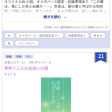
オリジナルBL小説。オメガバース設定・妊娠表現あり 「この蝶
は、鬼にしか見えぬ蝶だ……」 衣音は、都の要と呼ばれる呪術
師・六間に拾われ、育てられた。 ある夕闇の中、妖しい蝶を追っ
てたどり着いたのは六間の弟子の屋敷だった。 そこで、衣音はあ
続きを読む
る美しい男に出会う。 衣音を鬼と呼び、無体を強いる男。玻璃
王。 衣音は、玻璃王によって、思い知らされる。人間ではなかっ
文字数 3,452
最終更新日 2020.3.22
登録日 2020.3.10
たのだと。 そして、知る。 快楽と、己の運命を。
BL
オメガバース（独自設定あり）
妊娠表現あり
孕ませ
鬼
ファンタジー
21
短編
完結
なし
お気に入り : 21
24h.ポイント : 0
芽吹く二人の出会いの話
むらくも