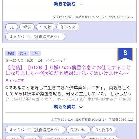
も、子供も望めないのだと絶望するも、その後も前向きであろう
続きを読む
と、日々を重ね、無事大学を出て、就職を果たす。ところが、そ
んな新社会人になった紺の前に、高校の同級生、日浦 竜慈（ひ
文字数 13,361
最終更新日 2022.3.23
登録日 2022.3.17
うら りゅうじ）が現れ、紺に自分の息子、青磁（せいじ）を預
け（押し付け）ていく。——これは、始まり。ひとりと、ひとり
BL
短編
年の差
年下攻め
の人間が、ゆっくりと、激しく、家族になっていくための…。
オメガバース（独自設定あり）
8
長編
完結
R18
お気に入り : 620
24h.ポイント : 7
【完結】【R18BL】Ω嫌いのα侯爵令息にお仕えすること
になりました～僕がΩだと絶対にバレてはいけません～
ちゃっぷす
Ωであることを隠して生きてきた少年薬師、エディ。 両親を亡く
してからは家業の薬屋を継ぎ、細々と生活していた。 しかしとう
とう家計が回らなくなり、もっと稼げる仕事に転職することを決
意する。 職探しをしていたエディは、β男性対象で募集している
続きを読む
メイドの求人を見つけた。 エディはβと偽り、侯爵家のメイドに
なったのだが、お仕えする侯爵令息が極度のΩ嫌いだった――!!
文字数 151,624
最終更新日 2024.9.17
登録日 2024.8.15
※※※※ ご注意ください。 以下のカップリングで苦手なものがあ
る方は引き返してください。 ※※※※ 攻め主人公（α）×主人公
オメガバース（独自設定あり）
Ω嫌いのα
βと偽るΩ
（Ω） 執事（β）×主人公（Ω） 執事（β）×攻め主人公（α） 攻