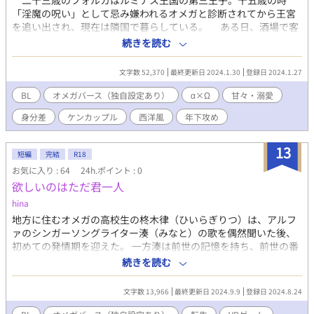
二十三歳のフォルカはルミナス王国の第三王子。十五歳の時
なんだーっ。 αとのお見合いが嫌で逃げた異世界で、なんだが不
「淫魔の呪い」として忌み嫌われるオメガと診断されてから王宮
憫なイケメンに絆されて愛し合ってしまうかも？ 以前、別名義で
を追い出され、現在は隣国で暮らしている。 ある日、酒場で客
掲載した作品の再掲載となります。 その後、メールアドレスの変
に絡まれているとガイというアルファの男が助けてくれる。冗談
続きを読む
更に失敗したため、同名同作にて再々掲しております。
か本気かわからないことばかり言う男の前でヒートになり、フォ
ルカは男とセックスしてしまう。はじめは反発していたが、次第
文字数 52,370
最終更新日 2024.1.30
登録日 2024.1.27
に優しいガイに惹かれていくが――。 ※この作品はエブリスタと
ムーンライトノベルズにも掲載しています。
BL
オメガバース（独自設定あり）
α×Ω
甘々・溺愛
身分差
ケンカップル
西洋風
年下攻め
13
短編
完結
R18
お気に入り : 64
24h.ポイント : 0
欲しいのはただ君一人
hina
地方に住むオメガの高校生の柊木律（ひいらぎりつ）は、アルフ
ァのシンガーソングライター湊（みなと）の歌を偶然聞いた後、
初めての発情期を迎えた。 一方湊は前世の記憶を持ち、前世の番
を探していたが手掛かりさえ掴めずにいた。 そんな二人が出会
続きを読む
い、恋に落ちるお話。 不定期更新です。
文字数 13,966
最終更新日 2024.9.9
登録日 2024.8.24