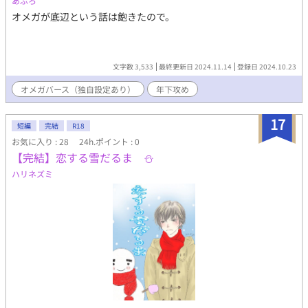
あぷろ
オメガが底辺という話は飽きたので。
文字数 3,533
最終更新日 2024.11.14
登録日 2024.10.23
オメガバース（独自設定あり）
年下攻め
17
短編
完結
R18
お気に入り : 28
24h.ポイント : 0
【完結】恋する雪だるま ⛄
ハリネズミ