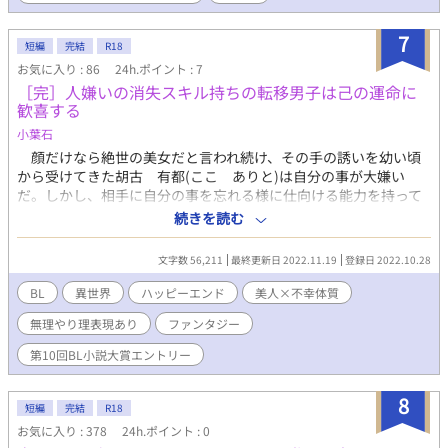
ず、義兄を褒め称え、悪意がないことを証明すればいいのでは？
そして義兄を慕う義弟を演じるうちに、彼の自分に向ける視線が
7
何だか熱っぽくなってきた。 ゆるっとした世界観です。 身体的接
短編
完結
R18
触はありますが、濡れ場は濃厚にはならない筈… タイトルもしか
お気に入り : 86
24h.ポイント : 7
したら途中で変更するかも イラストは紺田様に有償で依頼しまし
［完］人嫌いの消失スキル持ちの転移男子は己の運命に
た。
歓喜する
小葉石
顔だけなら絶世の美女だと言われ続け、その手の誘いを幼い頃
から受けてきた胡古 有都(ここ ありと)は自分の事が大嫌い
だ。しかし、相手に自分の事を忘れる様に仕向ける能力を持って
いた有都は他人から離れ、忘れてもらう事で平穏な生活を送ろう
続きを読む
としていた。 しかし、ある時この能力で対処できない事態に巻
き込まれ、能力の暴走と共に異世界へと飛ばされてしまう。 有
文字数 56,211
最終更新日 2022.11.19
登録日 2022.10.28
都が飛ばされは場所はスキル持ちが当たり前の世界だった。そこ
で出会ったのは影のある優しい騎士だった。 ＊美人ツンデレ×
BL
異世界
ハッピーエンド
美人×不幸体質
優しい不幸体質のお話です R18には＊をつけます。 すみません。
無理やり理表現あり
ファンタジー
最初から無理やり表現があります…… 出血シーンなどの描写があ
ります所には※つけます
第10回BL小説大賞エントリー
8
短編
完結
R18
お気に入り : 378
24h.ポイント : 0