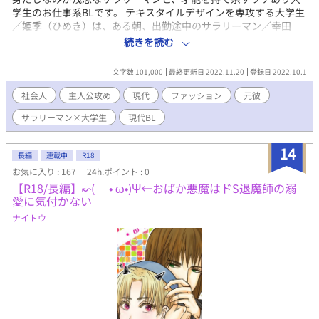
学生のお仕事系BLです。 テキスタイルデザインを専攻する大学生
／姫季（ひめき）は、ある朝、出勤途中のサラリーマン／幸田
（こうだ）とすれ違う。 「おい、そこのリーマン。少し待てよ」
続きを読む
「……俺のことか？」 「そう、あんた」 姫季は、持ち歩くソーイ
ングセットで、取れかけたスーツのボタンを縫い付ける。朝イチ
文字数 101,000
最終更新日 2022.11.20
登録日 2022.10.1
で大事な会議を控えていた幸田は、必ず礼をすると言って名刺を
渡して先を急いだ。後日、学生の部屋を訪ねた幸田が目にしたも
社会人
主人公攻め
現代
ファッション
元彼
のは──。 なにかと脱がされガチの幸田ですが、リーマンのほう
サラリーマン×大学生
現代BL
が攻めポジです。幸田が主人公ですが、姫季視点もあります。ラ
ブホえっちあり。 ※ 専門用語が正しく使われているとは限りませ
ん。ご容赦願います。 ※ 現代文学にBL要素を加えたような物語で
14
長編
連載中
R18
す。Ｈ描写の事前告知なし、ご注意ください。 ※ いちおう完結し
お気に入り : 167
24h.ポイント : 0
ていますが、いつか第三幕を追記したいなと思っています。 ★第
【R18/長編】↜( • ω•)Ψ←おばか悪魔はドS退魔師の溺
10回BL小説大賞エントリー作品★最終結果2397作品中／605位★
愛に気付かない
誠にありがとうございました★
ナイトウ