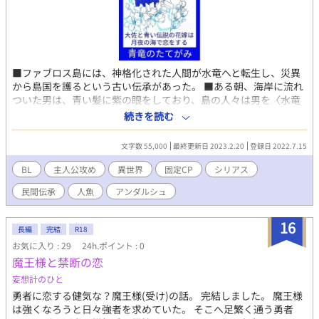
■ファブロス島には、神格化された人間が水竜へと転生し、災異
から島国を護るという古い伝承があった。 ■ある朝、海岸に流れ
ついた男は、青い髪に紫の眼をしており、島の人々は男を〈水竜
の化身〉と信じこみ、手厚く介抱するが……？ ■主人公の正体
続きを読む
は、ガレオス帝国海軍の大佐ですが、しばらく記憶喪失となって
います。 島国編→転生編→帝国編の３部作。転生編は受け身視点
文字数 55,000
最終更新日 2023.2.20
登録日 2022.7.15
です。予告なく性描写あり。 ※ R-15に改稿した同タイトルを［ノ
ベルアップ＋］へ公開中です（使用ペンネームは地底乃人Ｍとな
BL
主人公攻め
異世界
固定CP
シリアス
ります）。 ★第10回BL小説大賞エントリー作品★最終結果2397
民間伝承
人魚
アンダルシュ
作品中／986位★誠にありがとうございました★ ※ なかなか更新
できず申しわけありません。
16
長編
完結
R18
お気に入り : 29
24h.ポイント : 0
魔王様と禁断の恋
妄想計のひと
勇者に恋する健気な？魔王様(受け)の話。 完結しました。 魔王様
は強くなろうと日々強者を求めていた。 そこへ足繁く通う勇者