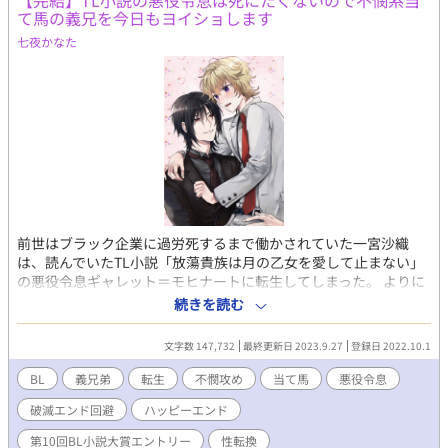
【完結】TL小説の悪役令息は死にたくないので不憫系当
は出てきます。グロ、流血表現はらめぇええという方は自衛お願
て馬の義兄を今日もヨイショします
いいたします。 完結、ハッピーエンド保証。以前のキャラた
ちも出てきます。気になっていただけた方は、是非名無しの龍は
七夜かなた
愛されたいも応援してくださると嬉しいです。
前世はブラック企業に過労死するまで働かされていた一宮沙織
は、読んでいたTL小説「放蕩貴族は月の乙女を愛して止まない」
の悪役令息ギャレット＝モヒナートに転生してしまった。 よりに
よってヒロインでもなく、ヒロインを虐め、彼女に惚れているギ
続きを読む
ャレットの義兄ジュストに殺されてしまう悪役令息に転生するな
んて。 お金持ちの息子に生まれ変わったのはいいけど、モブでも
文字数 147,732
最終更新日 2023.9.27
登録日 2022.10.1
いいから長生きしたい 最後にはギャレットを殺した罪に問われ、
牢獄で死んでしまう。 小説の中では当て馬で不憫だったジュス
BL
義兄弟
転生
不憫攻め
当て馬
悪役令息
ト。 当て馬はどうしようもなくても、不憫さは何とか出来ない
破滅エンド回避
ハッピーエンド
か。 小説を読んでいて、ハッピーエンドの主人公たちの影で不幸
になった彼のことが気になっていた。 それならヒロインを虐め
第10回BL小説大賞エントリー
性転換