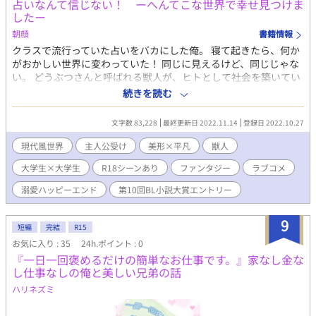
占いなんて信じない！ ーへんてこな世界で幸せ見つけま
したー
朝顔
書籍情報
クラスで流行っていた占いをバカにした俺。 寝て起きたら、何か
がおかしい世界に変わっていた！ 同じに見えるけど、同じじゃな
い。 どうぶつさんと呼ばれる獣人が、ヒトとして社会を築いてい
る世界だった。 その世界に生きている俺になってしまったものだ
続きを読む
からもう大変！ 勝手に耳が出るし、神獣さまと呼ばれる、特別な
獣人と仲良くなってしまい……。 現代風世界ファンタジー 不思議
文字数 83,228
最終更新日 2022.11.14
登録日 2022.10.27
な世界で愛と幸せを見つけるお話。 全18話 （番外編＋スピンオ
フ） 他サイトでも投稿。
現代風世界
主人公受け
美形×平凡
獣人
大学生×大学生
R18シーンあり
ファンタジー
ラブコメ
溺愛ハッピーエンド
第10回BL小説大賞エントリー
9
短編
完結
R15
お気に入り : 35
24h.ポイント : 0
『一日一回褒めるだけの簡単なお仕事です。』家なし金な
し仕事なしの俺と美しい兄弟の話
ハリネズミ