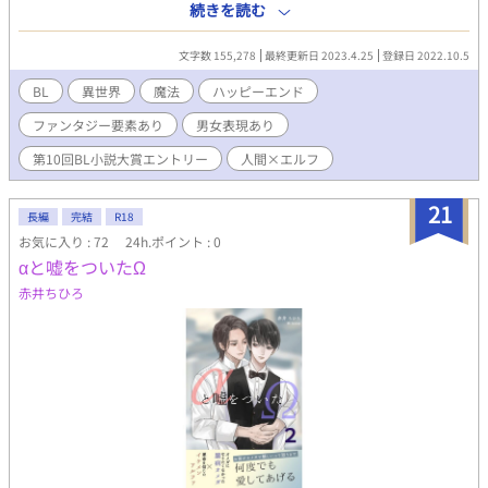
す！
み、今や数百年とも数千年とも言われている。その太古の森で最
続きを読む
後のエルフの生き残りでキールの身内であったキールの祖母も息
を引き取る。 「キー…覚悟しておいてね？クリティカルヒッ
文字数 155,278
最終更新日 2023.4.25
登録日 2022.10.5
ト………これを喰らったら逃げる事も、避ける事もできないか
ら…」 そう言い残してほぼ永遠とも言われていた長寿を誇るエル
BL
異世界
魔法
ハッピーエンド
フの祖母は他界して行く… そんな過去があるキールは幼い頃から
ファンタジー要素あり
男女表現あり
人間が嫌いというより徹底して避けてきた。深い森の中だけで生
活をして、人間を知ろうともしなかったキール。 ある日目が覚め
第10回BL小説大賞エントリー
人間×エルフ
ると、そこは人間の城の中で…… 人間の中にいる事でパニックを
起こすキールだが、世話係を任せられた騎士団長の匂いにキール
21
は徐々に懐柔されていく。 R18表現には＊をつけます。 R18まで
長編
完結
R18
少し長めになりますが、ゆっくりお付き合いくださると嬉しいで
お気に入り : 72
24h.ポイント : 0
す。
αと嘘をついたΩ
赤井ちひろ