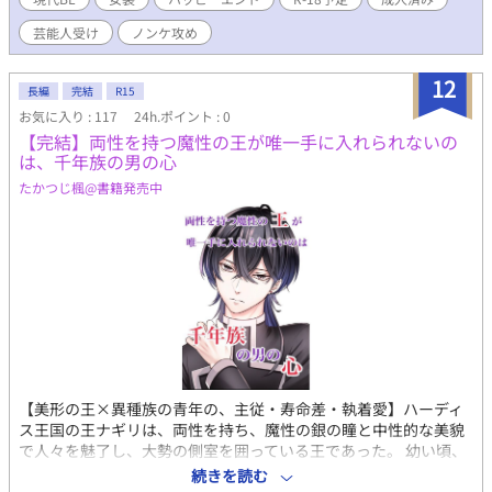
つ遊利との距離を縮めていく。遊利の悩みを知り、遊びに付き合
わせる中で、いつしか康平の中に友情とは違う庇護欲のようなも
芸能人受け
ノンケ攻め
のが芽生えていく。 一度は康平をフった同級生にデートへ誘わ
れ、合コンに誘われ、念願だった“彼女”への期待を高めた康平だ
12
ったが、彼女たちの目当ては遊利の方だと知らされる。 康平が
長編
完結
R15
失恋とは違う奇妙な感覚を覚える一方、ネットでは『佐々原遊
お気に入り : 117
24h.ポイント : 0
利』に関する悪質なデマが出回り始めて……。 彼女が欲しい一
【完結】両性を持つ魔性の王が唯一手に入れられないの
般大学生×外面イケメンの天然若手俳優の、初恋物語。 R18シ
は、千年族の男の心
ーンは17、18話です。 十二月に完結しました。第10回ＢＬ小説
たかつじ楓@書籍発売中
大賞エントリー作品。 ＊表紙は、かんたん表紙メーカー２様を用
いて作成しています。
【美形の王×異種族の青年の、主従・寿命差・執着愛】ハーディ
ス王国の王ナギリは、両性を持ち、魔性の銀の瞳と中性的な美貌
で人々を魅了し、大勢の側室を囲っている王であった。 幼い頃、
家臣から謀反を起こされ命の危機にさらされた時、救ってくれた
続きを読む