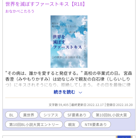
んな時胡散臭い笑顔の男、乾 大輝（いぬい だいき）と出会い、と
世界を滅ぼすファーストキス【R18】
ある仕事に誘われる。 乾曰く、『一日一回褒めるだけの簡単な
おなかぺこたろう
お仕事です。』 それは一体どんな仕事なのか、詐欺ではないの
か。 不安は数々あれど、仕事も住むところもなく一文無しの園
田には男の差し出した手を握るしかなかった――。 ※第10回BL小
説大賞にエントリーしています。
"その病は、誰かを愛すると発症する。" 高校の卒業式の日。 宮森
香澄（みやもりかすみ）は幼なじみで親友の白石律（しらいしり
つ）にキスされそうになり、拒絶してしまう。 その日を最後に律
は失踪してしまった。 一年後。 大学生になった香澄は、訪れた律
続きを読む
の部屋で古びた一冊の本を見つける。 不思議な予感がした香澄が
その本を開くと、眩い光に包まれ、意識を失ってしまう。 次に目
文字数 59,405
最終更新日 2022.12.17
登録日 2022.10.20
を覚ました時、香澄は異変に気づく。 まるで近未来映画に出てく
るような無機質な室内──香澄は見知らぬ世界に迷い込んでいた
BL
異世界
シリアス
SF要素あり
第10回BL小説大賞
のだ。 戸惑う香澄の前に現れたのは、レナードと名乗る金糸のよ
第10回BL小説大賞エントリー
親友
NTR要素あり
うな髪を持つ美しい男。 レナードは混乱する香澄を陵辱する。 こ
とが終わり、打ちひしがれた香澄の元にやってきたのは、一年前
に消えた白石律。 優しい幼なじみだった律は人が変わったように