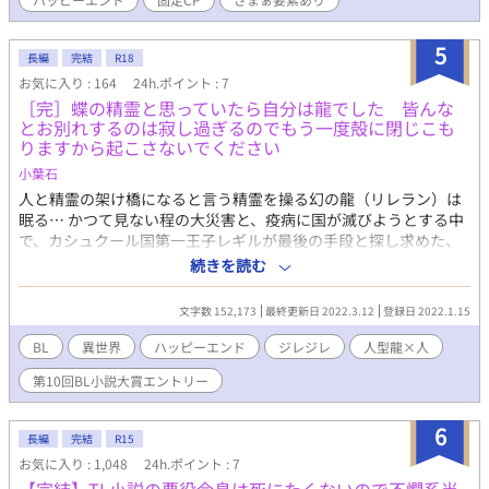
る。サディンが言った、お前にはわからないよという突き放すよ
うな言葉に、ついにミハエルが行動に移す。 僕だって男で
5
す。いつまでも温室育ちと思われたくない。 今までに見たこ
長編
完結
R18
ともない顔でそう言ったミハエルに、一度だけを約束して一夜を
お気に入り : 164
24h.ポイント : 7
共に過ごしたサディン。 その後のミハエルに起きた体の異変と
［完］蝶の精霊と思っていたら自分は龍でした 皆んな
は。 誰が本当のヴィランか。さまざまな思惑が錯綜するこの
とお別れするのは寂し過ぎるのでもう一度殻に閉じこも
大国の中で、鍵を握るのは一体誰だ。 ◆名無しの龍は愛され
りますから起こさないでください
たいスピンオフ◆ とある秘密を隠し続けている龍の血を引く半
小葉石
神の人外騎士団長サディン×心優しい医術局員ミハエルの、すれ
違いの恋のお話。 2021224、あらすじ改稿しております。 例にも
人と精霊の架け橋になると言う精霊を操る幻の龍（リレラン）は
もれずの陰謀絡みの恋愛小説になりました、本当にすみません
眠る… かつて見ない程の大災害と、疫病に国が滅びようとする中
（スライディング土下座） 改稿前のあらすじをご存知の方は、生
で、カシュクール国第一王子レギルが最後の手段と探し求めた、
暖かい目で見守ってくださると幸いです、ダラスの血を引くミハ
龍の住処で。 王子レギルが見た物は、綺麗な精霊語で書かれた立
続きを読む
エルのかっこいい大人になるための奮闘記（無自覚天然）を、今
て看板… 〈起こさないでください〉 看板を目の前にしても傾国
後ともよろしくお願いいたします。 20220303、タイトルをより
のレギル王子は諦めきれるものではなかった…… 寂しくて、失う
文字数 152,173
最終更新日 2022.3.12
登録日 2022.1.15
わかりやすくしました。 20221001、第10回BL小説大賞エントリ
物が怖くて、生まれた龍リレランは再び殻に篭った。大切な思い
ー作品 拙作をお読みの方はお分かりでしょうが男性妊娠、出
出を心にいっぱい詰め込んで…… ここまで来たのに……龍を見つ
BL
異世界
ハッピーエンド
ジレジレ
人型龍×人
産、そして小スカ描写など、だいきちと言えばな性癖もりもりな
ける為に生まれながら呪いを身に受けてきた王子は命をかけ
第10回BL小説大賞エントリー
じれじれ拗らせストーリー。 前作をお読みで無い方でもこちら
る……… 小さな人の命だが、果たして龍の心に叶うのか… レギル
単品でも読めますが、名無しの龍は愛されたい。からお読み頂く
王子に関わるのも避けようとリレランが逃げてみても行く先は人
とより入り込める仕様です。 名無しの龍のバトルバチボコファ
の中。諦めきれないレギル王子からリレランは逃げきれるのか捕
6
長編
完結
R15
ンタジーに比べると、こちらは心理描写を重視した切ない系の話
まるのか… 人型龍×王子 R18は保険です
お気に入り : 1,048
24h.ポイント : 7
になります。と言ってはいるものの多少のバトル描写（当社比）