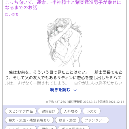
こっち向いて、運命。-半神騎士と猪突猛進男子が幸せに
なるまでのお話-
だいきち
俺はお前を、そういう目で見たことはない。 騎士団長でもあ
り、そして父の友人でもあるサディンに恋心を差し出したミハエ
ルは、すげなく一蹴されてしまう。 自分が友人の息子だからい
けないのか。そう思い悩むミハエルが見たのは、サディンは自分
続きを読む
以外の男とそう言った関係を持つという事実だった。 そんな最
中、大人として認められたいミハエルの前に、とある事件が転が
文字数 437,766
最終更新日 2022.3.21
登録日 2021.12.14
り込んでくる。それは、父と共に研究をしていた妊娠薬が、意図
せず流出してしまったということだった。 男娼の不審死から明
スピンオフ作品
健気受け
人外攻め
小スカ
るみになっていく事実とは。ヒュキントスの箱庭と呼ばれる娼館
暴力・流血・残酷表現あり
執着・溺愛
ファンタジー
とは一体。そして、なぜサディンはシスという男を気にかけるの
か。 さまざまな出来事が折り重なって、ミハエルを追い詰め
ハッピーエンド
固定CP
ざまぁ要素あり