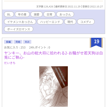
ライフ物語。 第10回BL小説大賞エントリー作品。よろしくお願い
致します！
文字数 126,426
最終更新日 2022.11.29
登録日 2022.10.27
BL
年の差
溺愛
日常
おっさん
イケメン×おっさん
ハッピーエンド
現代
コメディ
ボーイズロマンス
19
長編
完結
R18
お気に入り : 253
24h.ポイント : 0
ヤンキー、お山の総大将に拾われる2-お騒がせ若天狗は白
兎にご執心-
だいきち