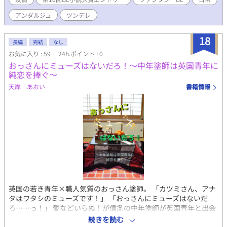
アンダルジュ
ツンデレ
18
長編
完結
なし
お気に入り : 59
24h.ポイント : 0
おっさんにミューズはないだろ！～中年塗師は英国青年に
純恋を捧ぐ～
天岸 あおい
書籍情報
英国の若き青年×職人気質のおっさん塗師。 「カツミさん、アナ
タはワタシのミューズです！」 「おっさんにミューズはないだ
ろ……っ！」 愛などいらぬ！が信条の中年塗師が英国青年と出会
って仲を深めていくコメディBL。男前おっさん×伝統工芸×田舎
続きを読む