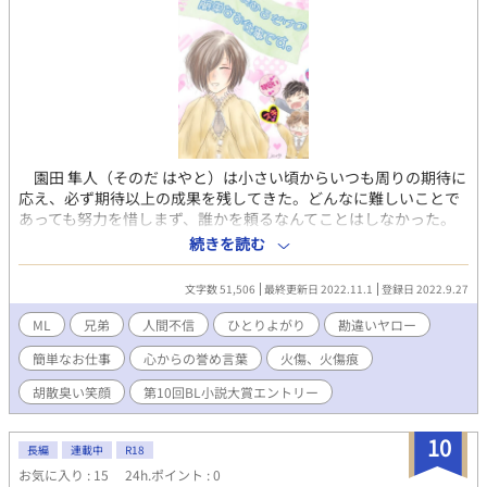
園田 隼人（そのだ はやと）は小さい頃からいつも周りの期待に
応え、必ず期待以上の成果を残してきた。どんなに難しいことで
あっても努力を惜しまず、誰かを頼るなんてことはしなかった。
頼ることは相手の大事な時間を俺なんかの為に使ってもらうとい
続きを読む
うことで、迷惑をかけてしまうと思っていたからだ。 『人の迷
惑になるようなことはするな』という両親の教えを愚直に守って
文字数 51,506
最終更新日 2022.11.1
登録日 2022.9.27
きたということもあるが、ひとりでもやれる能力が自分にはある
と信じていたということでもあった。 ひとりでは難しく途中躓
ML
兄弟
人間不信
ひとりよがり
勘違いヤロー
いたとしてもそれも経験で、次へステップアップする為の糧ぐら
簡単なお仕事
心からの誉め言葉
火傷、火傷痕
いに思っていた。 だから辛くても苦しくても、無理して無理し
てなにもかもに手を出した結果、園田は体調を崩し長期入院を余
胡散臭い笑顔
第10回BL小説大賞エントリー
儀なくされてしまった。 退院予定日が決まり、復帰後すぐに働
けるように情報収集目的で覗いたグループチャット。そこで自分
10
がみんなに嫌われており、今まで頑張ってきたことすべてが意味
長編
連載中
R18
のないことに思え自暴自棄になり、会社も辞めてしまった。 そ
お気に入り : 15
24h.ポイント : 0