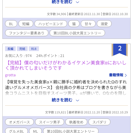
論。) 大体そんな感じの話です。ほんとに。 ※主人公(受け)と攻め
続きを読む
の視点変更があります。 わかりにくかったら教えてください。 ※
多少猫ちゃんについて調べましたが、やはり物語を好きに描きた
文字数 34,906
最終更新日 2022.11.30
登録日 2022.10.30
いがために絶対事実とは異なるやろな的内容もございます。許し
てください。異世界は神秘。 ※Rな話の時は※をつけます。背後
BL
短編
ハッピーエンド
猫
甘々
溺愛
に気をつけてお楽しみください。(獣姦はないです。) ※お祭り(BL
ファンタジー要素あり
第10回BL小説大賞エントリー
大賞)はじまりましたね............ワクワク.........良作たんまり出ます
ように.........ｹﾞﾍｹﾞﾍ 地味にこちらも参加しておりますが、心持ち
は『お祭り！？！！えっ私も行く！！』です。祭り最高。 それで
2
長編
完結
R18
は、どうぞよしなに。
お気に入り : 974
24h.ポイント : 21
【完結】僕の匂いだけがわかるイケメン美食家αにおいし
く頂かれてしまいそうです
grotta
書籍情報
【嗅覚を失った美食家α×親に勝手に婚約者を決められたΩのすれ
違いグルメオメガバース】 会社員の夕希はブログを書きながら美
食コラムニストを目指すスイーツ男子。αが嫌いで、Ωなのを隠し
βのフリをして生きてきた。 最近グルメ仲間に恋人ができてしま
続きを読む
い一人寂しくホテルでケーキを食べていると、憧れの美食評論家
鷲尾隼一と出会う。彼は超美形な上にα嫌いの夕希でもつい心が揺
文字数 119,821
最終更新日 2022.11.20
登録日 2022.10.29
れてしまうほどいい香りのフェロモンを漂わせていた。 夕希は彼
が現在嗅覚を失っていること、それなのになぜか夕希の匂いだけ
オメガバース
スイーツ男子
執着攻め
スパダリ
がわかることを聞かされる。そして隼一は自分の代わりに夕希に
グルメBL
ML
第10回BL小説大賞エントリー
食レポのゴーストライターをしてほしいと依頼してきた。 協力す