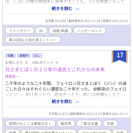
は、しばしば魔王様相手に発情することも。 2人は素直になって
関係を進めることが出来るのか？ ハッピーエンドですが、途中暗
続きを読む
いと思う部分があるかと思います。 ※R18指定の部分は、苦手な
方は飛ばしていただいても大丈夫です。ストーリーに関する重要
文字数 182,988
最終更新日 2022.12.29
登録日 2022.10.21
な事は書いていません。妄想したいだけ。
ファンタジー
BL
溺愛/執着
ハッピーエンド
第10回BL小説大賞エントリー
17
短編
連載中
なし
お気に入り : 8
24h.ポイント : 0
兄さまとぼくの２０年の過去とこれからの未来
西東友一
二千年のような二十年間。 フェイロン兄さまとぼく（ジン）の過
ごした日々はそれぐらい濃密な二十年だった。 幼馴染のフェイロ
ンとジン。助け合ったり、認め合ったり、時には喧嘩もした二
人。 友情なのか、敵意なのか、それとも恋心なのか。 二人のほろ
続きを読む
苦い恋のお話。 ◇◇ プロットはそれなりに最後まで考えてありま
す。 ハッピーエンドか失恋エンドかエタエンドか、その他かは感
文字数 11,871
最終更新日 2022.11.4
登録日 2022.10.11
想読んで変わるかもですけど、一応決めてあります。 応援よろし
くお願いします。
夜明けもしくは黄昏のＢＬ
異世界
ご都合主義
恋愛
友情
第10回BL小説大賞エントリー
ファンタジーBL
日常