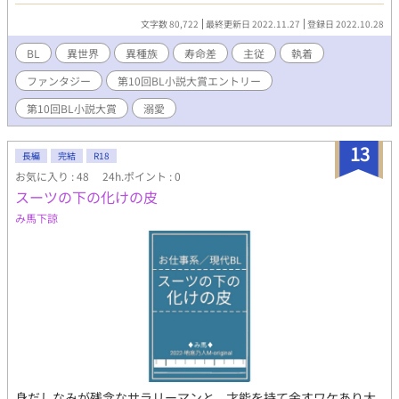
「千年族」。その名も”青銅の蝋燭立て”という名の黒髪の男に十
年ぶりに再会する。 人間の十分の一の速さでゆっくりと心臓が鼓
文字数 80,722
最終更新日 2022.11.27
登録日 2022.10.28
動するため、十倍長生きをする千年族。感情表現はほとんどな
く、動きや言葉が緩慢で、不思議な雰囲気を纏っている。 彼から
BL
異世界
異種族
寿命差
主従
執着
剣を学び、傍にいるうちに、幼いナギリは次第に彼に惹かれてい
ファンタジー
第10回BL小説大賞エントリー
き、城が再建し自分が王になった時に傍にいてくれと頼む。 しか
し、それを断り青銅の蝋燭立ては去って行ってしまった。 命の恩
第10回BL小説大賞
溺愛
人である彼と久々に過ごし、生まれて初めて心からの恋をするが
―――。 一世一代の告白にも、王の想いには応えられないと、去
13
っていってしまう青銅の蝋燭立て。 拒絶された悲しさに打ちひし
長編
完結
R18
がれるが、愛しの彼の本心を知った時、王の取る行動とは……。
お気に入り : 48
24h.ポイント : 0
王国を守り、子孫を残さねばならない王としての使命と、種族の
スーツの下の化けの皮
違う彼への恋心に揺れる、両性具有の魔性の王×ミステリアスな
み馬下諒
異種族の青年のせつない恋愛ファンタジー。
身だしなみが残念なサラリーマンと、才能を持て余すワケあり大