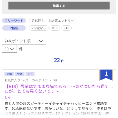
フリーワード
第10回BL小説大賞エントリー
R指定
R指定なし
R15
R18
件
22
件
1
短編
完結
R18
お気に入り : 269
24h.ポイント : 28
【R18】吾輩は気ままな猫である。〜気がついたら猫でし
たが、とても悪くないです〜
しゅ
猫と人間の超スピーディーイチャイチャハッピーエンド物語で
す。起承転結ないです。おかしいな。どうしてだろう。 作者はや
はり獣人とショタが好きです。(フィクションに限りますよ、勿