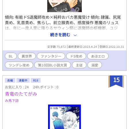
傾向: 有能ドS退魔師攻め×純粋おバカ悪魔受け 傾向: 隷属、尻尾
責め、乳首責め、焦らし、前立腺責め、感度操作 悪魔のリュス
は、年に一度人里に降りるサウィン祭に退魔師の枢機卿、ユジ
ン・デザニュエルと無理矢理主従契約を交わさせられた。その結
続きを読む
果次のヴァルプルギスの夜まで彼の下僕として地上の悪魔が起こ
す騒ぎを鎮める手伝いをさせられることになる。 リュスを従僕に
文字数 75,872
最終更新日 2023.4.24
登録日 2022.10.31
したユジンは教皇の隠し子で貴族の血筋を持つ教会屈指のエリー
トだけどリュスには素直になれず意地悪ばかり。 でも純粋でおバ
BL
異世界
ファンタジー
ドS攻め
あほエロ
カなリュスに何だかんだ絆されていくのだった。 人の世界で活動
ツンデレ攻め
第10回BL小説大賞
主従
溺愛
するためにユジンのアレやコレやが無いとダメな体にされたリュ
スは果たして快楽に打ち勝ち無事にまた闇の世界に帰れるの
か！？（ダメそう） ※あほエロ50%、ストーリー50%くらいで
15
長編
連載中
R18
す。 第10回BL小説大賞エントリーしてます。 励みになるので気に
お気に入り : 24
24h.ポイント : 0
入って頂けたら11月中に☆、コメント、投票お願いします ↜(
青竜のたてがみ
• ω•)Ψ
み馬下諒