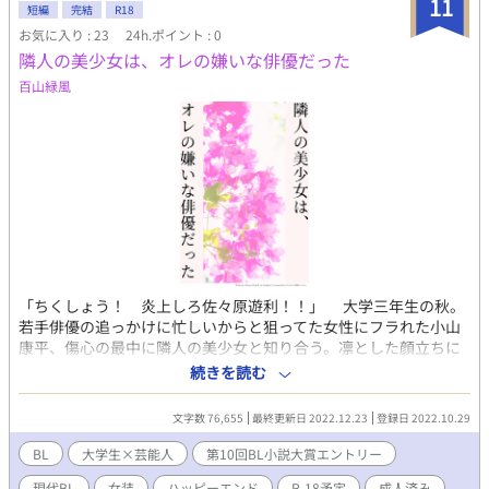
11
短編
完結
R18
香澄に冷たくなっていた。 律は「命が惜しければレナードに体を
お気に入り : 23
24h.ポイント : 0
差し出せ」と忠告する。 いったいここはどこなのか？ 戸惑う香
隣人の美少女は、オレの嫌いな俳優だった
澄。 この国──この世界ではある病が蔓延していた。それは、
「誰かを愛すると発症してしまう」という奇病だった。 奇病を治
百山緑風
すため、莫大な資金がつぎ込まれている施設。 この国の王である
レナードは香澄をまるでモノのように弄び、辱める。 奇病を治療
することはできるのか。 律はなぜこの世界に来たのか。 香澄は律
とともに元の世界に帰ることはできるのか。 滅びゆく世界で描
く、最初で最後のラブストーリー。 "そのキスは、世界を滅ぼす
キスだよ。"
「ちくしょう！ 炎上しろ佐々原遊利！！」 大学三年生の秋。
若手俳優の追っかけに忙しいからと狙ってた女性にフラれた小山
康平、傷心の最中に隣人の美少女と知り合う。凛とした顔立ちに
幼げな空気を醸し出す美少女へ鼻の下を延ばす康平だったが、そ
続きを読む
の美少女の正体こそフラれた原因の若手俳優、佐々原遊利だっ
た！ 男心を弄んだお詫びと称して、康平は遊利に彼女作りの手
文字数 76,655
最終更新日 2022.12.23
登録日 2022.10.29
伝いをさせる。 女子との距離を詰めるべくサインを貰ったり、
芸能人に会ったり、二人で出掛けたり……。遊利を振り回し、周
BL
大学生×芸能人
第10回BL小説大賞エントリー
囲にチヤホヤされる順風満帆な日々を過ごすうち、康平は少しず
現代BL
女装
ハッピーエンド
R-18予定
成人済み