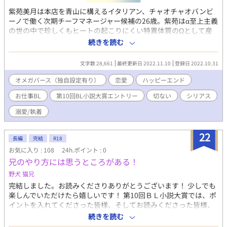
紫苑美月は本店を青山に構えるイタリアン、チャオチャオバンビ
ーノで働く次期チーフマネージャー候補の26歳。紫苑はα至上主義
の世の中で珍しくもヒートの起こりにくい特異体質のΩとして産
まれた。産むだけの性に辟易し疑似α剤を飲みαと偽り生きてき
続きを読む
た。勿論それだけの努力はしたし、世の中のΩのように弱々しく
もなかった。 ある日、紫苑に異動話が持ち上がる。青山本店の有
文字数 28,661
最終更新日 2022.11.10
登録日 2022.10.31
能なスタッフである紫苑は、新店舗お台場に異動と思いきや、な
ぜか彼が赴く異動先は赤字経営の小田原店だった。地元出身の紫
オメガバース（独自設定有り）
恋愛
ハッピーエンド
苑ならではの抜擢だったのだが、経営不振の建て直しに与えられ
お仕事BL
第10回BL小説大賞エントリー
切ない
シリアス
た時間はなんと一年間しかなかった。なんとか小田原店を盛り上
げようとワンコインワインティスティングやスイーツバイキング
溺愛/執着
など試みるも、シェフ不在の店では出来ることは限られていた。
地元の人が集まる箱根のお祭りに、起死回生に一発あてようとす
22
るが、箱根のお祭りに屋台を出そうとする紫苑についてくるスタ
長編
完結
R18
ッフはおらず、一人で売上げをあげなければならなかった。 イン
お気に入り : 108
24h.ポイント : 0
スタ映えする選べるクレープシュゼットは目の前で繰り広げられ
兄のやり方には思うところがある！
るパフォーマンスを動画にとる人たちで溢れ、この当たりに当た
野犬 猫兄
った企画は紫苑一人では到底こなせない忙しさであり、なかなか
出ないスイーツに徐々に観客の苦情もあがっていく。そんなとき
完結しました。お読みくださりありがとうございます！ 少しでも
紫苑のフライパンをゆっくり握る色黒の手があった。 神無月柊、
楽しんでいただけたら嬉しいです！ 第10回ＢＬ小説大賞では、ポ
強烈なフェロモンを持つΩ嫌いのスーパーα。普段はα用抑制剤を
イントを入れてくださった皆様、そしてお読みくださった皆様、
常用する神無月であったが彼は大のΩ嫌いだった。 常に前向きに
どうもありがとうございました！m(__)m ■■■ 特訓と称して理
続きを読む
仕事をする紫苑に元来パーソナルスペースの狭い神無月は紫苑の
不尽な行いをする兄に翻弄されながらも兄と向き合い仲良くなっ