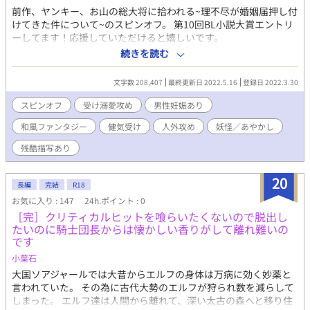
前作、ヤンキー、お山の総大将に拾われる~理不尽が婚姻届押し付
けてきた件について~のスピンオフ。 第10回BL小説大賞エントリ
ーしてます！応援していただけると嬉しいです。
===================== 御嶽山総大将でもある大天狗の蘇芳が
続きを読む
隠居して、その席は若天狗の琥珀殿に譲られたそうな。 しかしこ
の若天狗、まあ見事な伊達男であった。 己は博愛精神であると宣
文字数 208,407
最終更新日 2022.5.16
登録日 2022.3.30
って、手招きされれば据え膳を美味しくいただく質である。 しか
しある日、元服を迎えたからして、己も番を探さねばと思い立
スピンオフ
受け溺愛攻め
男性妊娠あり
つ。 俺も親父見てえに番を拾ってくるかと本腰を入れて人里へ降
和風ファンタジー
健気受け
人外攻め
妖怪／あやかし
りてきたまでは良かったが、何故か拾ったのは水神水喰の番の側
仕えである間抜けな玉兎、睡蓮であった。 「僕、琥珀を追いかけ
残酷描写あり
てきたんだ！」 頭2つ分低い、まんまる赤眼のちび玉兎睡蓮と琥
珀の間に、まあ待てやと割り込んだのは水喰と幸の子供である水
20
龍の由春であった。 果たして二人は心を寄せ合うことができるの
長編
完結
R18
か。 貞操観念希薄な若き大天狗琥珀✕自己肯定感低めの間抜けな
お気に入り : 147
24h.ポイント : 0
玉兎睡蓮の、ドタバタラブコメディ 己の気持ちに気づかない若い
［完］クリティカルヒットを喰らいたくないので脱出し
天狗の葛藤と成長を見守ってくださると嬉しいです！ 前作に登場
たいのに騎士団長からは懐かしい香りがして離れ難いの
した妖かし共もしゃしゃりでます！ 前作CP二人の子供の小話が読
です
みたいとリクエストをいただき、気がついたら長編になっていま
小葉石
した（震） 今回もお約束でございます、だいきちといえばなあれ
ですので、男性妊娠も出産も小スカもあります、シリアスもあれ
大国ソアジャールでは大昔からエルフの身体は万病に効く妙薬と
ばギャグもあり、ほろりも多分あるといいな（！？） はじめまし
言われていた。 その為に古代大勢のエルフが狩られ数を減らして
ての方は登場人物プロフィールに目を通してくださると嬉しいで
しまった。 エルフ達は人間から離れて、深い太古の森へと移り住