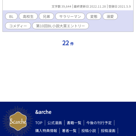
思惑とは反対に一気に距離を詰めていく。偶然にも神無月の家で
ていく話。 無関心ロボからの執着溺愛兄×無自覚人たらしな弟 コ
文字数 39,644
最終更新日 2022.11.28
登録日 2021.5.9
薬をのみ忘れた神無月のせいで、軽いヒートを起こす紫苑は神無
メディーです。
月にオメガだとバレてしまう。 αに恋をしていると思っていたΩ嫌
BL
高校生
兄弟
サラリーマン
変態
溺愛
いのスーパーα(攻め)×ばれないように疑似α剤を飲み続けるΩ嫌い
コメディー
第10回BL小説大賞エントリー
の一途なΩ(受け)が経営回復のミッションを成功させていくなか
で、距離を縮めて行く話です。R18は後半です。
22
件
&arche
TOP
公式漫画
書籍一覧
今後の刊行予定
購入特典情報
著者一覧
投稿小説
投稿漫画