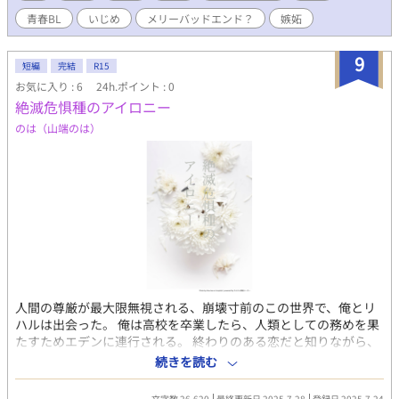
青春BL
いじめ
メリーバッドエンド？
嫉妬
9
短編
完結
R15
お気に入り : 6
24h.ポイント : 0
絶滅危惧種のアイロニー
のは（山端のは）
人間の尊厳が最大限無視される、崩壊寸前のこの世界で、俺とリ
ハルは出会った。 俺は高校を卒業したら、人類としての務めを果
たすためエデンに連行される。 終わりのある恋だと知りながら、
俺たちは誰もいない校舎で秘密の触れ合いをした。それが二人
続きを読む
の、悪巧みの始まりだった。 ディストピアBLです。 小説家になろ
うにも掲載しております
文字数 26,620
最終更新日 2025.7.28
登録日 2025.7.24