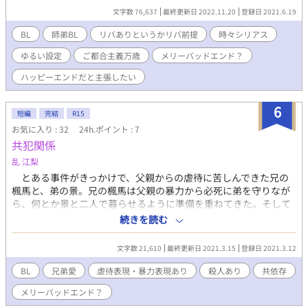
つりいっぱい背後注意シーンがあります。 アホな設定ですが、が
文字数 76,637
最終更新日 2022.11.20
登録日 2021.6.19
っつりシリアスも入ります。 CPは師匠（ユージーン）×弟子（シ
ア）が基本になります、が、触手だったり、師匠以外にされそう
BL
師弟BL
リバありというかリバ前提
時々シリアス
になるシーンも多々出てきますので、CP固定派の方はご注意くだ
ゆるい設定
ご都合主義万歳
メリーバッドエンド？
さいませ…！ 師弟のリバもあります。注意書きが遅くなり申し訳
ありませんでした。 ＊＊＊ 12.2 完結しました！！ 読んでくださ
ハッピーエンドだと主張したい
った方、ブクマをしてくださった方、しおりを挟んでくださった
方全てに心から感謝申し上げます。 ありがとうございまし
6
た！！！
短編
完結
R15
お気に入り : 32
24h.ポイント : 7
共犯関係
乱 江梨
とある事件がきっかけで、父親からの虐待に苦しんできた兄の
楓馬と、弟の景。兄の楓馬は父親の暴力から必死に弟を守りなが
ら、何とか景と二人で暮らせるように準備を重ねてきた。そして
楓馬の就職先が決まり、高校を卒業するその日。楓馬は景の異変
続きを読む
に気づき――。 ※ハッピーエンドかバッドエンドかは、読者様
の判断に任せたいです。全４話です。
文字数 21,610
最終更新日 2021.3.15
登録日 2021.3.12
BL
兄弟愛
虐待表現・暴力表現あり
殺人あり
共依存
メリーバッドエンド？