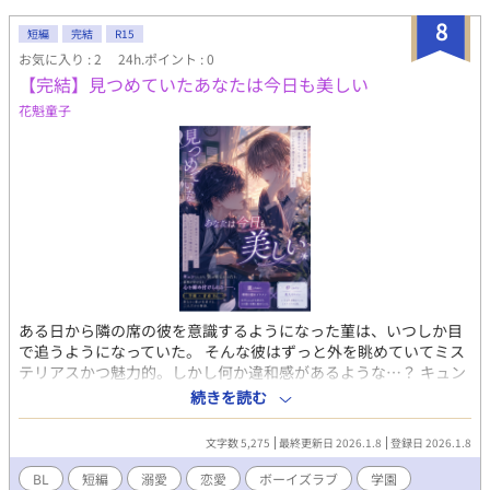
8
短編
完結
R15
お気に入り : 2
24h.ポイント : 0
【完結】見つめていたあなたは今日も美しい
花魁童子
ある日から隣の席の彼を意識するようになった菫は、いつしか目
で追うようになっていた。 そんな彼はずっと外を眺めていてミス
テリアスかつ魅力的。しかし何か違和感があるような…？ キュン
としたり、実は切なかったり。意味が分かると心を締め付けられ
続きを読む
る。 学園を舞台に書かれた恋愛ストーリー 好評であれば続きを書
きます。
文字数 5,275
最終更新日 2026.1.8
登録日 2026.1.8
BL
短編
溺愛
恋愛
ボーイズラブ
学園