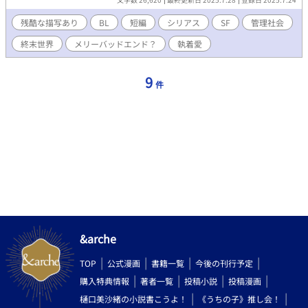
残酷な描写あり
BL
短編
シリアス
SF
管理社会
終末世界
メリーバッドエンド？
執着愛
9
件
&arche
TOP
公式漫画
書籍一覧
今後の刊行予定
購入特典情報
著者一覧
投稿小説
投稿漫画
樋口美沙緒の小説書こうよ！
《うちの子》推し会！