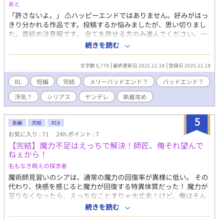
それ以来、性欲が上がったことを自覚するが幸広以外に興奮しな
あと
いことに気づいてしまい。悶々とした日々を過ごしていた。 イン
「許さないよ。」 ⚠️ハッピーエンドではありません。好みがはっ
ターンシップ先で、雪広ががバイトで来ているのを見つけ様子を
きり分かれる作品です。投稿するか悩みましたが、思い切りまし
見るが彼を見つけた途端、興奮が高まっている事に気づき。自分
た。首絞め注意報です。 全てを許せる方のみ進んでください。一
の性癖を狂わせた責任を取れと幸広に関係を迫る。賢也とは同じ
度こういう生々しい昼ドラ系BLを書いてみたくて作りました。 受
続きを読む
大学。
けが悪いのか、攻めの自業自得なのか…楽しむも地獄もあなた次
第です。 アイドル上がりの国民的スターな人気俳優×割と重い、
文字数 9,779
最終更新日 2025.12.18
登録日 2025.12.18
売れない脇役俳優 攻めが女性アイドルと歩いてる姿を見つけた受
け。どうやら攻めと受けで浮気に対する価値観が違ったようだ。
BL
短編
完結
メリーバッドエンド？
バッドエンド？
そんな時、仕事上である人と仲良くなる。受けはどんどんその人
浮気？
シリアス
ヤンデレ
執着攻め
に心を奪われていき…？？ 攻め:宝城晶 攻め？:雪村日向 受け:斉藤
学人 ひよったら消します。 誤字脱字はサイレント修正します。
また、内容もサイレント修正する時もあります。 定期的にタグも
5
長編
完結
R18
整理します。 批判・中傷コメントはお控えください。 見つけ次
お気に入り : 71
24h.ポイント : 7
第削除いたします。 自己判断で消しますので。
【完結】魔力不足はえっちで解決！師匠、俺それ望んで
ねぇから！
名もなき萌えの探求者
魔術師見習いのシアは、通常の魔力の回復率が異様に低い。 その
代わり、快感を感じると魔力が回復する特異体質だった！ 魔力が
足りなくなったら、えっちなことすりゃ大丈夫！けど、俺はそん
なの望んじゃいねぇえええええ！ ＊＊＊ あらすじ通りの設定の
続きを読む
R18BLです。 前作の「魔王様は銀狼をだきたい」とは違い、がっ