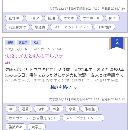
めあり。エロのみ。
文字数 12,817
最終更新日 2024.7.30
登録日 2024.7.30
創作BL
ショタ
精通
オナホ
オナホール
搾精
前立腺責め
尿道責
メリーバッドエンド？
イキ地獄
2
長編
連載中
R18
お気に入り : 67
24h.ポイント : 49
失語オメガと4人のアルファ
Aki
佐藤幸広（サトウユキヒロ）２０歳 大学2年生 オメガ 高校2年
生のある日、事件をきっかけにオメガに覚醒。 友人とは手話やス
ケッチブック、スマホの文字などで会話を行う。 イタリア語専
攻、いつか日本から出たいと願っている。 オメガバースの日、近
続きを読む
くにいた4人のアルファにレイプされてしまう。 そのショックか
ら声を失ってしまった。 鈴木勝也（スズキカツヤ）35歳 鳶職
文字数 56,718
最終更新日 2026.5.21
登録日 2026.3.12
アルファ 幸広が高校生のときに、柔道部の顧問であり、幸広をレ
イプした1人 柔道部強豪校で顧問として学生の育成に励んでい
BL
溺愛
拘束
執着
恋愛
体格差
た。 ある日、アルファの本能に負けてしまい教え子のレイプす
オメガバース（独自設定有り）
メリーバッドエンド？
る。 事態は、大ごとにならずに隠蔽されたが自らの意思で学生を
教えて立場にいる人間ではないと判断し教師を辞職。 現在は鳶職
複数攻め
大学生