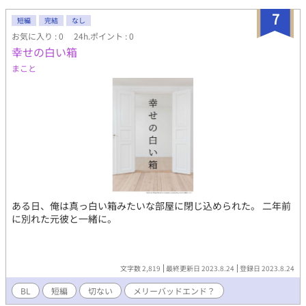
7
短編
完結
なし
お気に入り : 0
24h.ポイント : 0
幸せの白い箱
まこと
ある日、俺は真っ白い箱みたいな部屋に閉じ込められた。 二年前
に別れた元彼と一緒に。
文字数 2,819
最終更新日 2023.8.24
登録日 2023.8.24
BL
短編
切ない
メリーバッドエンド？