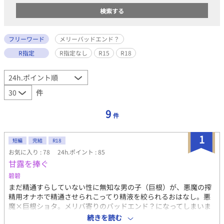
フリーワード
メリーバッドエンド？
R指定
R指定なし
R15
R18
件
9
件
1
短編
完結
R18
お気に入り : 78
24h.ポイント : 85
甘露を捧ぐ
碧碧
まだ精通すらしていない性に無知な男の子（巨根）が、悪魔の搾
精用オナホで精通させられこってり精液を絞られるおはなし。悪
魔×巨根ショタ。メリバ寄りのバッドエンド？になってしまいま
した。閲覧ご注意ください。挿入なし。尿道責めあり。前立腺責
続きを読む