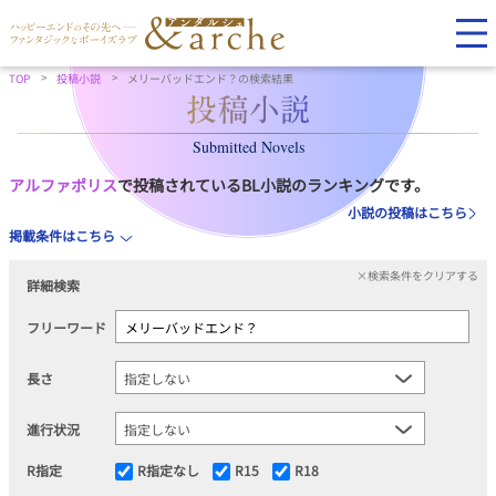
TOP
投稿小説
メリーバッドエンド？の検索結果
Submitted Novels
アルファポリス
で投稿されているBL小説のランキングです。
小説の投稿はこちら
掲載条件はこちら
×検索条件をクリアする
詳細検索
フリーワード
長さ
進行状況
R指定
R指定なし
R15
R18