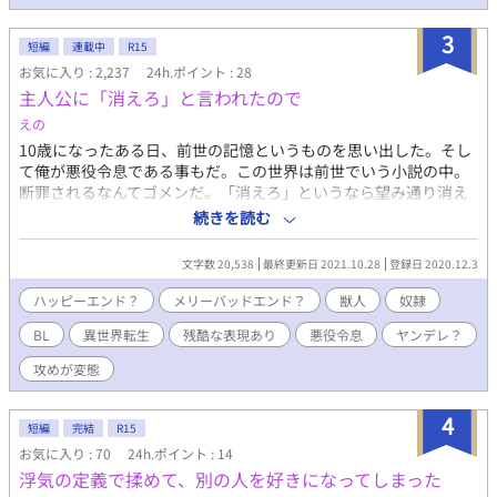
をしつつトレーニングや柔道を続けている。 幸広が通い始めたジ
ムで再開する。 高橋智也（タカハシトモヤ）20歳 大学生 アル
3
ファ 幸広と同級生で同じ柔道部だったアルファ 柔道の特待生とし
短編
連載中
R15
て活躍していた。幸広をレイプしてしまったが、当時1番仲が良い
お気に入り : 2,237
24h.ポイント : 28
のは自分だと自負していたため、自分に内緒で転校してしまった
主人公に「消えろ」と言われたので
雪幸広を必死で探していた見つけることができなかった。ショッ
えの
クであったが、大学生になったときにたまたま参加した合コンで
幸広を見つけなんとかしてもう離れないように独占欲をぶつけ
10歳になったある日、前世の記憶というものを思い出した。そし
る。 大学では教育学、現在も柔道を続けながら教育を目指してい
て俺が悪役令息である事もだ。この世界は前世でいう小説の中。
る。 山田賢也（ヤマダケンヤ）19歳 大学生 アルファ 幸広・智
断罪されるなんてゴメンだ。「消えろ」というなら望み通り消え
也の一つ下の後輩、柔道特待生として高校に入学した期待の新人
てやる。そして出会った獣人は…。※地雷あります気をつけて!!
続きを読む
であった。当時から良い成績を収め、見た目も大きく怖がられる
タグには入れておりません！何でも大丈夫!!バッチコーイ!!の方の
ことが多かったなか、幸広が分け隔てなく賢也と接し指導してく
み閲覧お願いします。 他のサイトで掲載していました。
文字数 20,538
最終更新日 2021.10.28
登録日 2020.12.3
れて、柔道にも一生懸命取り組む彼によく懐いていていた。アル
ファ覚醒時、幸広をレイプしてしまい恋心を自覚しますます幸広
ハッピーエンド？
メリーバッドエンド？
獣人
奴隷
へ近づこうとするが、幸広が突如消えてしまったため、なんとか
BL
異世界転生
残酷な表現あり
悪役令息
ヤンデレ？
して探していたがやはりみつらなかった。大学生になり友人と一
緒に参加した他大学の学園祭で幸広を見つけ超積極的にアプロー
攻めが変態
チする。失語症になった幸広を見てますます、溺愛し自分が幸広
を守ると意気込みアプローチしてくる。 伊藤雄也（イトウユウ
4
ヤ） 21歳 大学生 アルファ 幸広・智也の一個上の先輩、当時
短編
完結
R15
から口数は少なく怖い印象を持たれやすい先輩であった。性に対
お気に入り : 70
24h.ポイント : 14
して執着はなく彼女も欲しいとは思っていなかったが、アルファ
浮気の定義で揉めて、別の人を好きになってしまった
覚醒時に初めて性欲の高まりを感じ、幸広をレイプしてしまう。