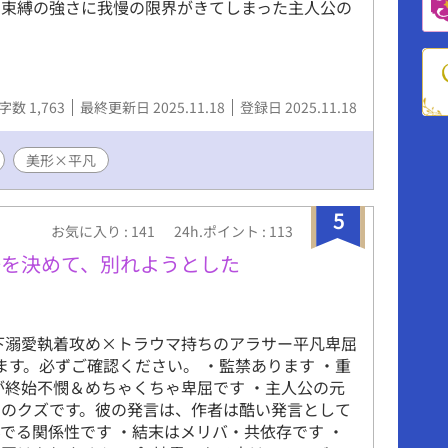
の束縛の強さに我慢の限界がきてしまった主人公の
字数 1,763
最終更新日 2025.11.18
登録日 2025.11.18
美形×平凡
5
お気に入り : 141
24h.ポイント : 113
悟を決めて、別れようとした
下溺愛執着攻め×トラウマ持ちのアラサー平凡卑屈
みます。必ずご確認ください。 ・監禁あります ・重
が終始不憫＆めちゃくちゃ卑屈です ・主人公の元
りのクズです。彼の発言は、作者は酷い発言として
んでる関係性です ・結末はメリバ・共依存です ・