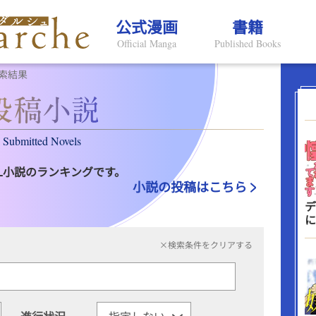
公式漫画
書籍
Official Manga
Published Books
索結果
Submitted Novels
L小説のランキングです。
小説の投稿はこちら
デ
に
×検索条件をクリアする
進行状況