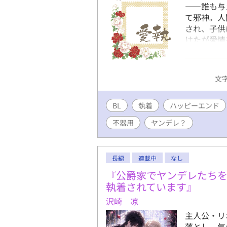
――誰も与
て邪神。人
され、子供
けたが愛情
欲に欲しが
れ合う、ひ
と大好きだ
文字
（※印） 
なろう、エブ
BL
執着
ハッピーエンド
ブリスタ B
BLカテゴ
不器用
ヤンデレ？
長編
連載中
なし
『公爵家でヤンデレたち
執着されています』
沢崎 凉
主人公・リ
落とし、気