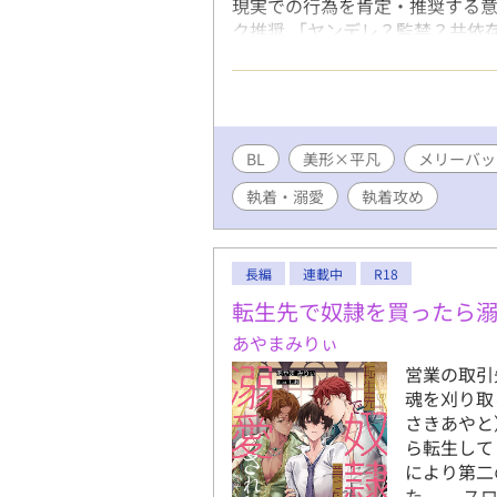
現実での行為を肯定・推奨する意
ク推奨 「ヤンデレ？監禁？共依
ぞ。 <あらすじ> 元カレの「
理はない」がトラウマの受けが、
話を聞いて、別れ話をしたら……。
BL
美形×平凡
メリーバッ
執着・溺愛
執着攻め
長編
連載中
R18
転生先で奴隷を買ったら
あやまみりぃ
営業の取引
魂を刈り取
さきあやと
ら転生して
により第二
た。 スロ