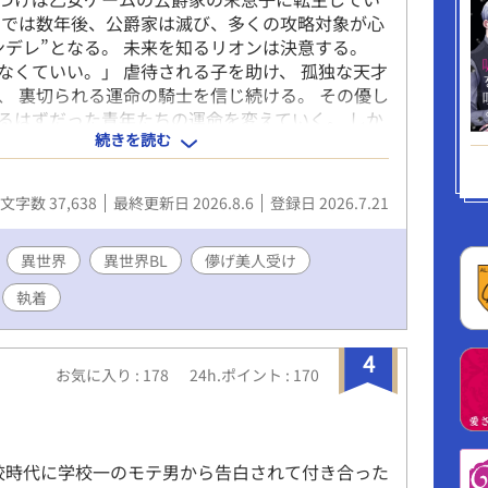
ムでは数年後、公爵家は滅び、多くの攻略対象が心
ンデレ”となる。 未来を知るリオンは決意する。
なくていい。」 虐待される子を助け、 孤独な天才
、 裏切られる運命の騎士を信じ続ける。 その優し
るはずだった青年たちの運命を変えていく。 しか
続きを読む
あなた以外、もう見えない。」 救ったはずの彼ら
リオンだけを大切に思うようになってしまい…。
文字数 37,638
最終更新日 2026.8.6
登録日 2026.7.21
異世界
異世界BL
儚げ美人受け
執着
4
お気に入り : 178
24h.ポイント : 170
す
校時代に学校一のモテ男から告白されて付き合った