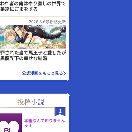
われ者の俺はやり直しの世界で
弟達にごまをする
2026.8.6最新話更新
罪された当て馬王子と愛したが
黒龍陛下の幸せな結婚
公式漫画をもっと見る
1
本編なんて知りません
ッ！