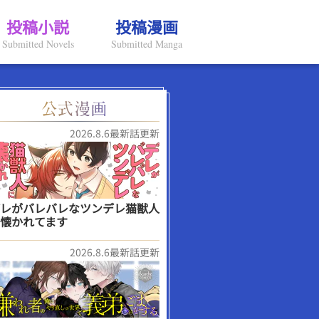
投稿小説
投稿漫画
Submitted Novels
Submitted Manga
2026.8.6最新話更新
レがバレバレなツンデレ猫獣人
懐かれてます
2026.8.6最新話更新