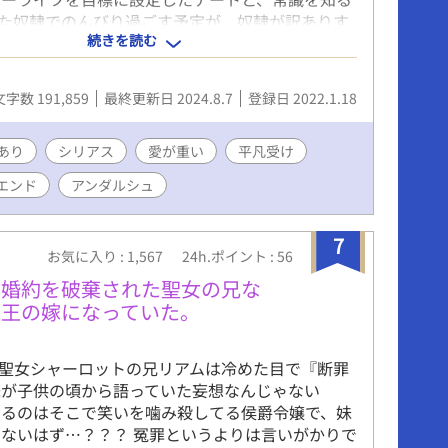
た奴隷でのんびり過ごす予定が、奴隷が訳ありす
続きを読む
のチートも重なり事件に巻き込まれつつ、ヤンデ
隷に溺愛されていく話。 年下美形奴隷（スパダ
属性）×年上平凡社会人（諦め癖あり・チート持
文字数 191,859
最終更新日 2024.8.7
登録日 2022.1.18
意〉 1章は明るい感じですが、2章は陵辱表現等あ
、苦手な方は1章まででお願いします。 苦手では
乗り越えた先にヤンデレ気味な溺愛年下奴隷が見
あり
シリアス
愛が重い
平凡受け
に。 ------------------------------ ムーンラ
エンド
アンダルシュ
ズさんで日間・週間・月間・四半期ランキング1位
ございます！！！ 番外編は不定期更新予定。
7
お気に入り : 1,567
24h.ポイント : 56
い婚約を破棄された聖女の兄な
魔王の嫁になっていた。
 聖女シャーロットの兄リアムは冷めた目で『断罪
妹が子供の頃から語っていた妄想なんじゃない
いるのはそこで笑いを噛み殺してる侯爵令嬢で、妹
ないはず…？？？ 冤罪というよりは言いがかりで