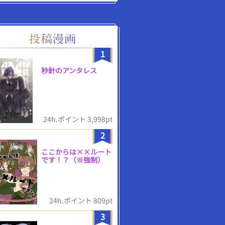
1
秒針のアンタレス
24h.ポイント 3,998pt
2
ここからは××ルート
です！？（※強制）
24h.ポイント 809pt
3