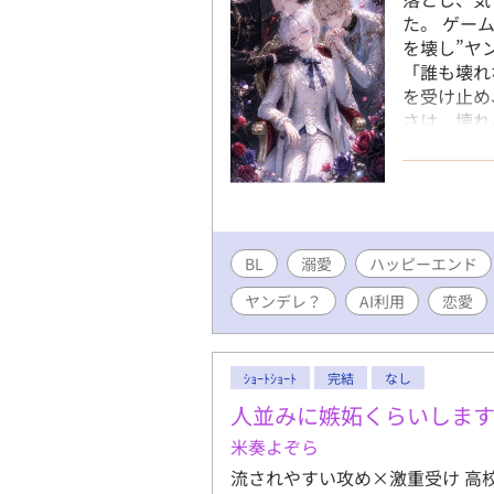
た。 ゲー
を壊し”ヤ
「誰も壊れ
を受け止め
さは、壊れ
し—— 「
は、 全員
BL
溺愛
ハッピーエンド
ヤンデレ？
AI利用
恋愛
ｼｮｰﾄｼｮｰﾄ
完結
なし
人並みに嫉妬くらいしま
米奏よぞら
流されやすい攻め×激重受け 高