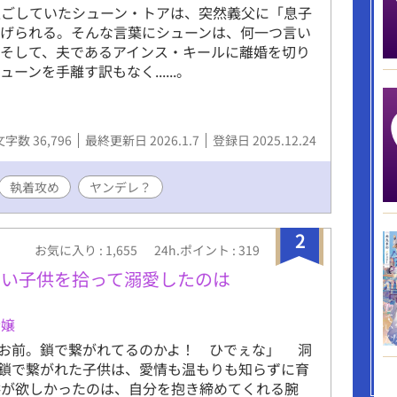
過ごしていたシューン・トアは、突然義父に「息子
告げられる。そんな言葉にシューンは、何一つ言い
そして、夫であるアインス・キールに離婚を切り
ンを手離す訳もなく......。
文字数 36,796
最終更新日 2026.1.7
登録日 2025.12.24
執着攻め
ヤンデレ？
2
お気に入り : 1,655
24h.ポイント : 319
たい子供を拾って溺愛したのは
令嬢
お前。鎖で繋がれてるのかよ！ ひでぇな」 洞
鎖で繋がれた子供は、愛情も温もりも知らずに育
供が欲しかったのは、自分を抱き締めてくれる腕