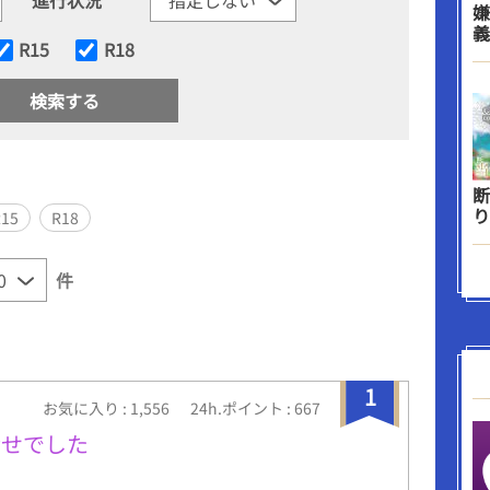
嫌
義
R15
R18
断
り
R15
R18
件
1
お気に入り : 1,556
24h.ポイント : 667
幸せでした