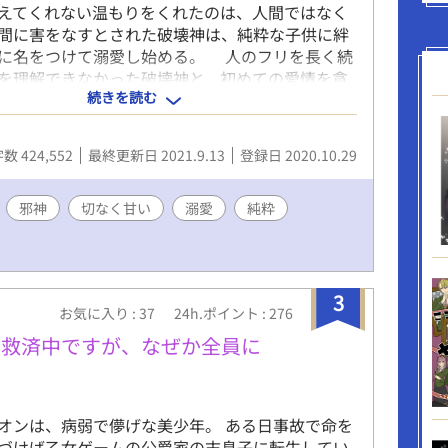
えてくれない温もりをくれたのは、人間ではなく
間に害をなすとされた破壊神は、純粋な子供に絆
に名をつけて溺愛し始める。 人のフリを長く続
を理解できなかった破壊神と、初めての愛情を貪
続きを読む
る物知らぬ子供。愛を知らぬ者同士が徐々に惹か
たすら甘くて切ない恋物語。 「僕ね、セティのこ
よ」 【注意事項】ＢＬ、Ｒ１５、性的描写あり
数 424,552
最終更新日 2021.9.13
登録日 2020.10.29
【重複投稿】アルファポリス、カクヨム、小説家に
リスタ 【完結】2021/9/13 ※2020/11/01 エ
Lカテゴリー6位 ※2021/09/09 エブリスタ、
邪神
切なく甘い
溺愛
純粋
リー2位
3
お気に入り : 37
24h.ポイント : 276
を救済中ですが、なぜか全員に
オンは、病弱で儚げな美少年。 ある日事故で命を
づけば乙女ゲームの公爵家の末息子に転生してい