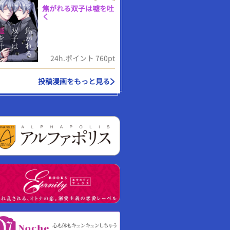
焦がれる双子は嘘を吐
く
24h.ポイント 760pt
投稿漫画をもっと見る