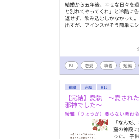
結婚から五年後、幸せな日々を
と別れてやってくれ」と冷酷に
返せず、飲み込むしかなかった。
出すが、アインスがそう簡単にシュー
BL
恋愛
執着
短編
長編
完結
R15
【完結】愛執 ～愛され
邪神でした～
綾雅（りょうが）要らない悪役
「なんだ、
窟の神殿に
った。 子