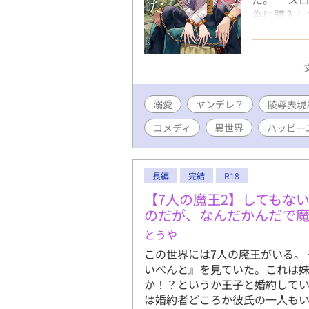
為に購入し
ぎて、綾人
レ気味な奴
リ・主人公
ち） 〈注
りますので
溺愛
ヤンデレ？
ない方は、
陵辱表現
れますのでお楽しみ
コメディ
異世界
ハッピー
イトノベル
ありがとう
長編
完結
R18
【7人の魔王2】してもな
のだが、なんだかんだで
とうや
この世界には7人の魔王がいる。
いべんと』を見ていた。これは
か！？というか王子と婚約して
は婚約者どころか彼氏の一人もい