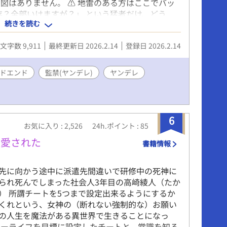
図はありません。 ⚠️ 地雷のある方はここでバッ
存？全部いけますが？」 という猛者だけ、どう
続きを読む
子供もできないし、おっさんといつまでも付き合う義
3ヶ月手を出してこない10歳年下の攻めの婚約の
文字数 9,911
最終更新日 2026.2.14
登録日 2026.2.14
 攻め:一ノ瀬蒼太 受け:西田遥希
ドエンド
監禁(ヤンデレ)
ヤンデレ
6
お気に入り : 2,526
24h.ポイント : 85
溺愛された
書籍情報
先に向かう途中に派遣先間違いで研修中の死神に
られ死んでしまった社会人3年目の高崎綾人（たか
） 所謂チートを5つまで設定出来るようにするか
くれという、女神の（断れない強制的な）お願い
の人生を魔法がある異世界で生きることになっ
ーライフを目標に設定したチートと、常識を知る