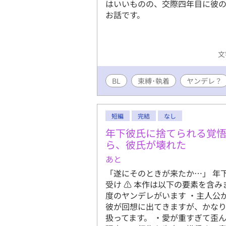
はいいものの、交際四年目に彼
お話です。
文
BL
束縛･執着
ヤンデレ？
短編
完結
なし
年下彼氏に捨てられる覚
ら、彼氏が壊れた
あと
「遂にそのときが来たか…」 年
受け ⚠️ 本作は以下の要素を含
度のヤンデレがいます ・主人公
彼が回想に出てきますが、かな
扱ってます。 ・愛が重すぎて歪