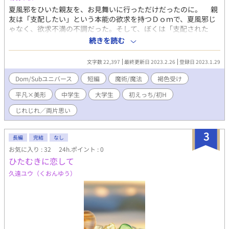
夏風邪をひいた親友を、お見舞いに行っただけだったのに。 親
友は「支配したい」という本能の欲求を持つＤｏｍで、夏風邪じ
ゃなく、欲求不満の不調だった。そして、ぼくは「支配された
い」という本能の欲求を持つＳｕｂだった。親友の言葉が、『命
続きを読む
令』として、ぼくの体に響く―― 地味な平凡Ｄｏｍくんと、麗し
い褐色Ｓｕｂくんの初えっち。 『夏風邪』から改題しました。
文字数 22,397
最終更新日 2023.2.26
登録日 2023.1.29
『王様と鍵～最弱Ｄｏｍ王子、寝取られがちＳｕｂに求愛中♡』
の番外編『寮長の恋～ふわふわボディのＳｕｂ、とろあまＤｏｍ
Dom/Subユニバース
短編
魔術/魔法
褐色受け
が溺愛中♡』の番外編ですが、どちらも読んでなくても、だいじ
平凡×美形
中学生
大学生
初えっち/初H
ょうぶ。
じれじれ／両片思い
3
長編
完結
なし
お気に入り : 32
24h.ポイント : 0
ひたむきに恋して
久遠ユウ（くおんゆう）