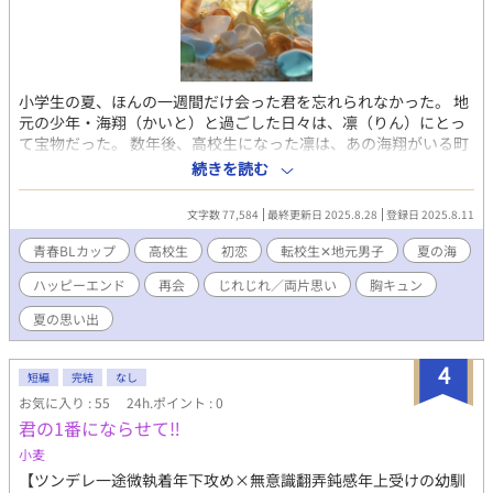
小学生の夏、ほんの一週間だけ会った君を忘れられなかった。 地
元の少年・海翔（かいと）と過ごした日々は、凛（りん）にとっ
て宝物だった。 数年後、高校生になった凛は、あの海翔がいる町
へ引っ越してきた。 潮の香り、輝く海、眩しい笑顔。 成長した海
続きを読む
翔は、まるで夏の光そのものだった。 俺のこと、覚えてなくても
いいんだ……。 胸の奥であの夏を抱きしめながら、凛は友達のフ
文字数 77,584
最終更新日 2025.8.28
登録日 2025.8.11
リをする。 ひたむきで色褪せない、夏の青春BLストーリー。 佐
伯 凛（さえき りん） 高校二年生 一ノ瀬 海翔（いちのせ
青春BLカップ​
高校生
初恋
転校生✕地元男子
夏の海
かいと）高校二年生 丸岡 李仁（まるおか りひと）高校二年生
ハッピーエンド
再会
じれじれ／両片思い
胸キュン
夏の思い出
4
短編
完結
なし
お気に入り : 55
24h.ポイント : 0
君の1番にならせて‼︎
小麦
【ツンデレ一途微執着年下攻め×無意識翻弄鈍感年上受けの幼馴