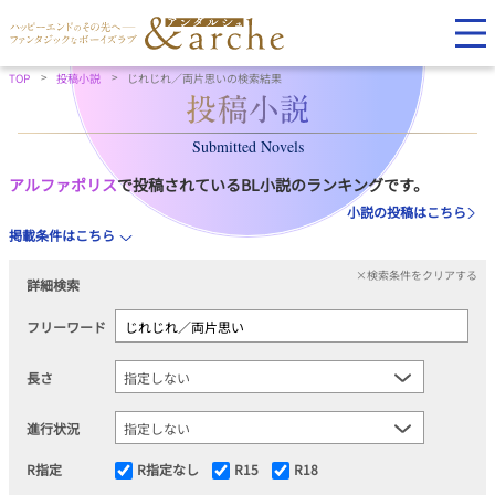
TOP
投稿小説
じれじれ／両片思いの検索結果
Submitted Novels
アルファポリス
で投稿されているBL小説のランキングです。
小説の投稿はこちら
掲載条件はこちら
×検索条件をクリアする
詳細検索
フリーワード
長さ
進行状況
R指定
R指定なし
R15
R18