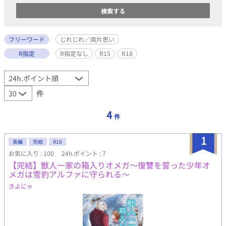
フリーワード
じれじれ／両片思い
R指定
R指定なし
R15
R18
件
4
件
1
長編
完結
R18
お気に入り : 100
24h.ポイント : 7
【完結】獣人一家の箱入りオメガ～復讐を誓った少年オ
メガは雪豹アルファに守られる～
きよにゃ