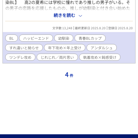
染BL】 高2の夏希には学校に憧れであり推しの男子がいる。そ
の男子の恋路を応援したものの、推しが幼馴染と付き合い始めた
のを見て夏希はショックを受ける。 そんな夏希は、推しの彼女
続きを読む
の弟であるもう1人の幼馴染・晴に話を聞いてもらうことにする。
1つ歳下でツンデレ気味な晴が不機嫌ながらに夏希に告げた言葉は
文字数 13,248
最終更新日 2025.8.20
登録日 2025.8.20
──？
BL
ハッピーエンド
幼馴染
青春BLカップ​
すれ違いと拗らせ
年下攻め×年上受け
アンダルシュ
ツンデレ攻め
じれじれ／両片思い
執着攻め×鈍感受け
4
件