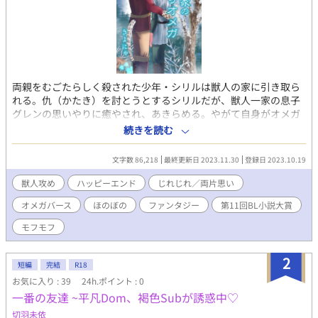
両親をむごたらしく殺された少年・シリルは獣人の家に引き取ら
れる。仇（かたき）を討とうとするシリルだが、獣人一家の息子
グレンの思いやりに癒やされ、あきらめる。やがて自身がオメガ
だと分かり、周囲から孤立する。グレン達一家は違ったが、発情
続きを読む
期にグレンにいやらしいことをねだったことでギクシャクしてし
まう。そんなとき、職場で光るキノコを一緒に見ようと先輩に誘
文字数 86,218
最終更新日 2023.11.30
登録日 2023.10.19
われる。反対するグレンを振り切って職場に居残ったシリルは、
獣人に変化した先輩に犯されそうになる。間一髪で助けてくれた
獣人攻め
ハッピーエンド
じれじれ／両片思い
のはグレンだった。 【※印はR15描写あり、★印はR18描写あ
オメガバース
ほのぼの
ファンタジー
第11回BL小説大賞
り】
モフモフ
2
短編
完結
R18
お気に入り : 39
24h.ポイント : 0
一番の友達 ~平凡Dom、褐色Subが誘惑中♡
切羽未依