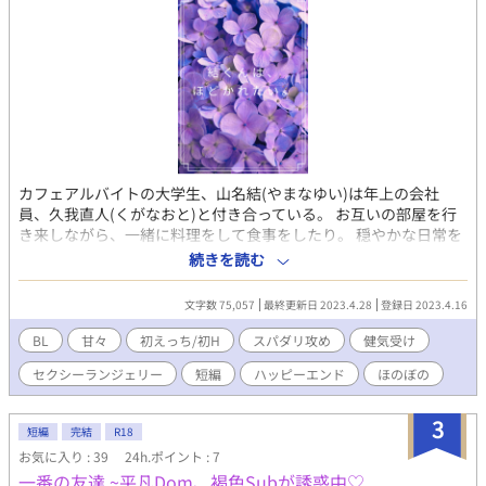
カフェアルバイトの大学生、山名結(やまなゆい)は年上の会社
員、久我直人(くがなおと)と付き合っている。 お互いの部屋を行
き来しながら、一緒に料理をして食事をしたり。 穏やかな日常を
積み重ね、愛をはぐくむ日々は甘く幸せなのだけど、結は悩みを
続きを読む
抱えていた。 それは、恋人同士になって半年もたつのに、最後ま
でシたことがないこと。 どうしたら思いを遂げられるのか試行錯
文字数 75,057
最終更新日 2023.4.28
登録日 2023.4.16
誤してみるものの、恋愛経験に乏しい結は苦戦を強いられるばか
り。 そんななか、思いあぐねているうちにトラブルが起きて
BL
甘々
初えっち/初H
スパダリ攻め
健気受け
──。 恋人を甘やかしたい大人な会社員×一途で尽くしたい健気
セクシーランジェリー
短編
ハッピーエンド
ほのぼの
な大学生が、絆を深めるお話です。 ※お話の流れ上、１話あたり
の分量が多くなっている回もあります。ご了承ください。 ※全14
話(７万文字ほど)となっております。 ※R18シーンは予告なく入り
3
短編
完結
R18
ます。 ※Twitterフォロワ様の企画に参加したくて考えたお話でし
お気に入り : 39
24h.ポイント : 7
たが、期限に間に合わず供養のつもりでエピソードを追加、改稿
一番の友達 ~平凡Dom、褐色Subが誘惑中♡
しまくったお話です。 【おぱんつ企画】がなければ生まれなかっ