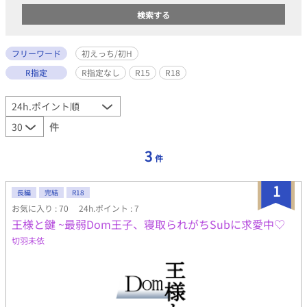
フリーワード
初えっち/初H
R指定
R指定なし
R15
R18
件
3
件
1
長編
完結
R18
お気に入り : 70
24h.ポイント : 7
王様と鍵 ~最弱Dom王子、寝取られがちSubに求愛中♡
切羽未依