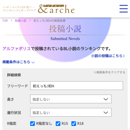
TOP
投稿小説
初えっち/初Hの検索結果
Submitted Novels
アルファポリス
で投稿されているBL小説のランキングです。
小説の投稿はこちら
掲載条件はこちら
×検索条件をクリアする
詳細検索
フリーワード
長さ
進行状況
R指定
R指定なし
R15
R18