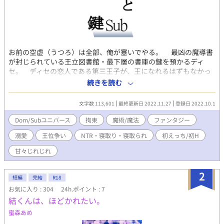
お前の空虚（うつろ）は全部、俺が塞いでやる。 最凶の魔導書
が封じられている王立図書館・最下層の書庫の鍵を預かるディ
セ。 ディセの恋人である第三王子が、王になれるはずもなかっ
たのに、即位してしまってから、もう１ヵ月も会えない日々が続
続きを読む
いていた。 王位をあきらめきれない第一王子は、魔導書を奪お
うと、鍵を狙っていた―― 本編、完結いたしました。 第１
文字数 113,601
最終更新日 2022.11.27
登録日 2022.10.1
章、第一王子のNTR話。 第２章、３章、最弱王子だった頃の王
様とディセの出会い・初えっち。 最終章は、王立図書館最下層
Dom/Subユニバース
拘束
魔術/魔法
ファンタジー
でNTRとゆー不謹慎展開。えっちな話は＃を付けたよ。 えっち
溺愛
王位争い
NTR・寝取り・寝取られ
初えっち/初H
たっぷり番外編も、完結いたしました。凌辱輪姦堕ち。ぽっちゃ
りＳｕｂを溺愛Ｄｏｍ。ドＳなＤｏｍ×処女令嬢Ｓｕｂ。 Ｄｏ
甘々じれじれ
ｍ/Ｓｕｂユニバース×魔術。 Ｄｏｍ/Ｓｕｂを読んだことがな
い・興味がない方でも、すぐにわかる説明付き。 甘やかしぃＤ
2
ｏｍ×おねだりＳｕｂなので、Ｄｏｍ/Ｓｕｂって、痛い？こわ
短編
完結
R18
い？と思っているあなたでも、ゼンゼンだいじょうぶ。 番外編の
お気に入り : 304
24h.ポイント : 7
「僭王」「寮長の恋」をムーンライトノベルズ様に投稿していま
結くんは、ほどかれたい。
す。
蜜森あめ