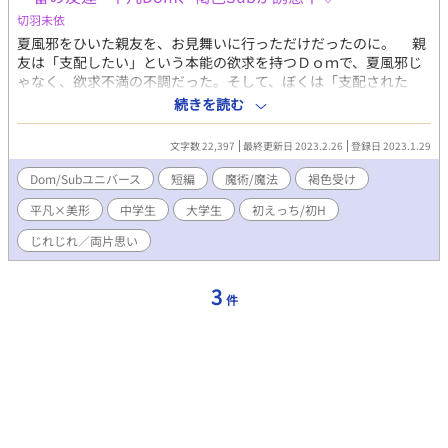
たお話。遅くなりましたが、素敵な企画をありがとうございまし
切羽未依
た！ ※この作品はムーンライトノベルズ、Fujossyにも同時掲載
夏風邪をひいた親友を、お見舞いに行っただけだったのに。 親
しています。 ♡4/26HOTランキングに入りました！読んでくださ
友は「支配したい」という本能の欲求を持つＤｏｍで、夏風邪じ
った皆様のおかげです！ありがとうございます♡
ゃなく、欲求不満の不調だった。そして、ぼくは「支配された
い」という本能の欲求を持つＳｕｂだった。親友の言葉が、『命
続きを読む
令』として、ぼくの体に響く―― 地味な平凡Ｄｏｍくんと、麗し
い褐色Ｓｕｂくんの初えっち。 『夏風邪』から改題しました。
文字数 22,397
最終更新日 2023.2.26
登録日 2023.1.29
『王様と鍵～最弱Ｄｏｍ王子、寝取られがちＳｕｂに求愛中♡』
の番外編『寮長の恋～ふわふわボディのＳｕｂ、とろあまＤｏｍ
Dom/Subユニバース
短編
魔術/魔法
褐色受け
が溺愛中♡』の番外編ですが、どちらも読んでなくても、だいじ
平凡×美形
中学生
大学生
初えっち/初H
ょうぶ。
じれじれ／両片思い
3
件