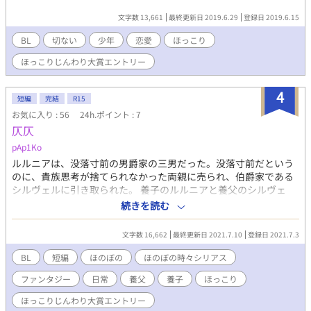
文字数 13,661
最終更新日 2019.6.29
登録日 2019.6.15
BL
切ない
少年
恋愛
ほっこり
ほっこりじんわり大賞エントリー
4
短編
完結
R15
お気に入り : 56
24h.ポイント : 7
仄仄
pAp1Ko
ルルニアは、没落寸前の男爵家の三男だった。没落寸前だという
のに、貴族思考が捨てられなかった両親に売られ、伯爵家である
シルヴェルに引き取られた。 養子のルルニアと養父のシルヴェ
ル、それから使用人たちの仄仄（ほのぼの）としたお話。 ※かわ
続きを読む
いいを目指して。 ※気持ちBL ※保険のR15指定
文字数 16,662
最終更新日 2021.7.10
登録日 2021.7.3
BL
短編
ほのぼの
ほのぼの時々シリアス
ファンタジー
日常
養父
養子
ほっこり
ほっこりじんわり大賞エントリー