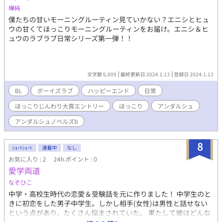
樺純
僕たちの甘いモーニングルーティン見ていかない？エニシとヒュ
ウの甘くてほっこりモーニングルーティンをお届け。エニシ＆ヒ
ュウのラブラブ日常シリーズ第一弾！！
文字数 6,009
最終更新日 2024.1.13
登録日 2024.1.13
BL
ボーイズラブ
ハッピーエンド
日常
ほっこりじんわり大賞エントリー
ほっこり
アンダルシュ
アンダルシュノベルズb
8
ｼｮｰﾄｼｮｰﾄ
連載中
なし
お気に入り : 2
24h.ポイント : 0
愛学両道
なぞひこ
中学・高校生時代の恋愛＆受験話を元に作りました！ 中学生のと
きに初恋をした男子中学生。しかし相手(女性)は男性と話せない
という点があり、たくさん悩まされていた。 果たして彼はどんな