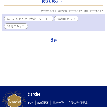
方法でプロポーズしたんでしょう。 高校生の時にクラスで一緒に
続きを読む
なった女の子に恋をしてしまった男子高校生。 好きな人は、公務
員になると言っていたため彼も一緒に高卒程度の公務員試験を受
文字数 15,421
最終更新日 2025.4.27
登録日 2024.5.27
けて公務員になると決意。恋愛と勉強を両立させてどっちも成功
させるという暑い気持ちだったが、好きな人はなんと持病持ちで
ほっこりじんわり大賞エントリー
青春BLカップ​
色々と苦しむことになる。
25周年カップ
8
件
&arche
TOP
公式漫画
書籍一覧
今後の刊行予定