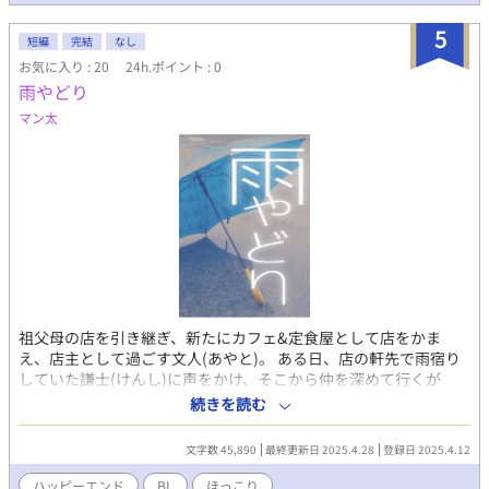
5
短編
完結
なし
お気に入り : 20
24h.ポイント : 0
雨やどり
マン太
祖父母の店を引き継ぎ、新たにカフェ&定食屋として店をかま
え、店主として過ごす文人(あやと)。 ある日、店の軒先で雨宿り
していた謙士(けんし)に声をかけ、そこから仲を深めて行くが
──。 ふと、書きたくなった短めのお話しです。 ほっこりしてい
続きを読む
ただければ、幸いです。 よろしくお願いします！ ※BL分類です
が、濃い絡みはほとんどありません。 ※他サイトにも掲載してお
文字数 45,890
最終更新日 2025.4.28
登録日 2025.4.12
ります。
ハッピーエンド
BL
ほっこり