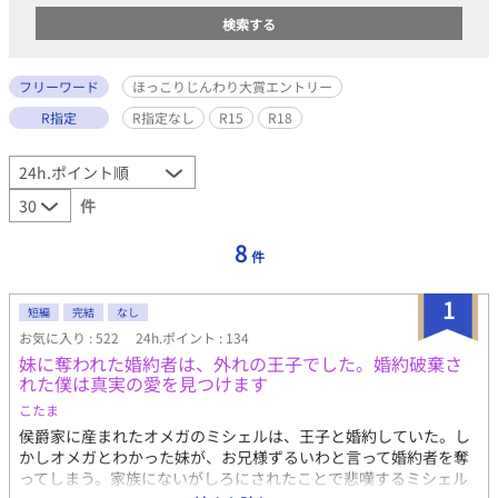
フリーワード
ほっこりじんわり大賞エントリー
R指定
R指定なし
R15
R18
件
8
件
1
短編
完結
なし
お気に入り : 522
24h.ポイント : 134
妹に奪われた婚約者は、外れの王子でした。婚約破棄さ
れた僕は真実の愛を見つけます
こたま
侯爵家に産まれたオメガのミシェルは、王子と婚約していた。し
かしオメガとわかった妹が、お兄様ずるいわと言って婚約者を奪
ってしまう。家族にないがしろにされたことで悲嘆するミシェル