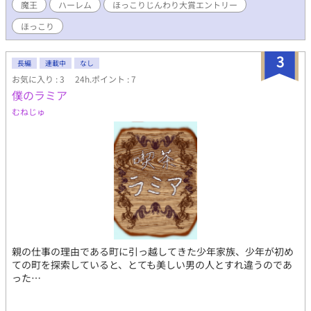
魔王
ハーレム
ほっこりじんわり大賞エントリー
×流され屋な眼鏡男子(天然、鈍感、マイペース)&その他×主人公
と言う形で行かせて頂きます、 (自然な流れでハーレム物になりま
ほっこり
す) とても話は長いです
3
長編
連載中
なし
お気に入り : 3
24h.ポイント : 7
僕のラミア
むねじゅ
親の仕事の理由である町に引っ越してきた少年家族、少年が初め
ての町を探索していると、とても美しい男の人とすれ違うのであ
った…