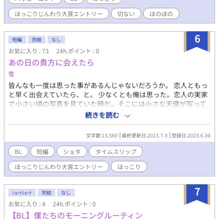
ほっこりじんわり大賞エントリー
切ない
ほのぼの
6
短編
完結
なし
お気に入り : 73
24h.ポイント : 0
あの日の貴方に会えたら
雪
皆んなも一度は思った事があるんじゃないだろうか。 恋人ともっ
と早く出会えていたら、と。 少なくとも俺は思った。恋人の実家
で小さい頃の写真を見ていた時だ。そこには小さな天使が写って
いた。 あまりにも可愛くて、なぜこの頃に出会えなかったんだと
続きを読む
悔やんだほどだ。 それでも時を遡ることはできない。それは常
識。 でも、その日の夜、不思議な夢を見た。 そもそも夢なのかど
文字数 13,560
最終更新日 2023.7.3
登録日 2023.6.30
うかもよくわからない。そんな不思議なお話。 ※終始ほのぼの
※R指定はありません ※「いつの間にか後輩に外堀埋められてい
BL
短編
ショタ
タイムスリップ
ました」の登場人物です。出会い編はそちらをご覧ください
ほっこりじんわり大賞エントリー
ほっこり
※「いつの間にか〜」はR18なのでご注意下さい
7
ｼｮｰﾄｼｮｰﾄ
完結
なし
お気に入り : 4
24h.ポイント : 0
【BL】僕たちのモーニングルーティン