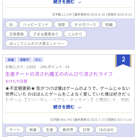
であったが、辺境に匿われていたアルファの落胤王子と出会い真
続きを読む
実の愛を育む。ハッピーエンドオメガバースです。
文字数 11,149
最終更新日 2025.6.18
登録日 2025.6.15
BL
ハッピーエンド
溺愛
オメガバース
短編
王侯貴族
ざまぁ要素あり
じんわり
ほっこりじんわり大賞エントリー
2
長編
連載中
R18
お気に入り : 1,955
24h.ポイント : 14
生産チートの流され魔王ののんびり流されライフ
おげんや豆腐
★不定期更新★ 気がつけば僕はゲームのようで、ゲームじゃない
世界にいた のほほんとゲームをこよなく愛していた僕は好きだっ
たゲーム【フリーダム・リアル・オンライン】と酷似した、何処
か違う世界で一人目を覚まし、のんびりとこれからの事を悩もう
続きを読む
とした矢先、散歩した先で何故か筋骨粒々としたでかいおっさん
が立ちはだかる。 「俺の国に来て嫁になれ」 大きくてガサツで横
文字数 408,740
最終更新日 2026.7.13
登録日 2017.6.10
暴だけど優しいその人に流されるままシンプルに拉致された僕の
運命は……ええと、大事にされてるしのんびりできるしぃ……ま
チート
執着
生産
異世界
日常
ほのぼの
あいいか……。 ★★★ 主人公第一のとりあえず連れ回す横暴将軍