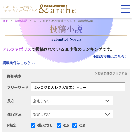
TOP
投稿小説
ほっこりじんわり大賞エントリーの検索結果
Submitted Novels
アルファポリス
で投稿されているBL小説のランキングです。
小説の投稿はこちら
掲載条件はこちら
×検索条件をクリアする
詳細検索
フリーワード
長さ
進行状況
R指定
R指定なし
R15
R18