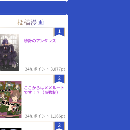
1
秒針のアンタレス
24h.ポイント 3,877pt
2
ここからは××ルート
です！？（※強制）
24h.ポイント 1,166pt
3