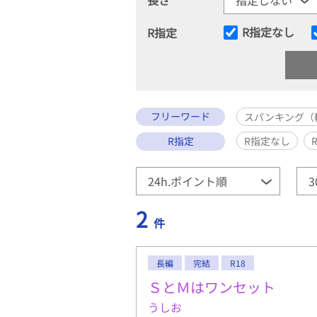
R指定なし
R指定
フリーワード
スパンキング（
R指定
R指定なし
2
件
長編
完結
R18
ＳとＭはワンセット
うしお