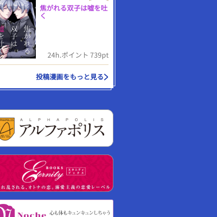
焦がれる双子は嘘を吐
く
24h.ポイント 739pt
投稿漫画をもっと見る