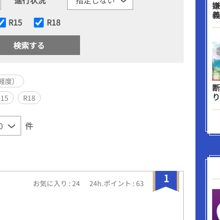
嫌
義
R15
R18
軽度）
断
り
R15
R18
件
1
お気に入り : 24
24h.ポイント : 63