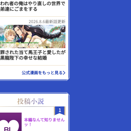
われ者の俺はやり直しの世界で
弟達にごまをする
2026.8.6最新話更新
罪された当て馬王子と愛したが
黒龍陛下の幸せな結婚
公式漫画をもっと見る
1
本編なんて知りません
ッ！