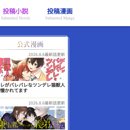
投稿小説
投稿漫画
Submitted Novels
Submitted Manga
2026.8.6最新話更新
レがバレバレなツンデレ猫獣人
懐かれてます
2026.8.6最新話更新