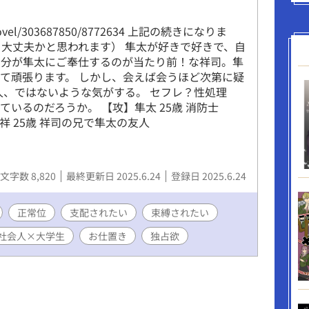
jp/novel/303687850/8772634 上記の続きになりま
も大丈夫かと思われます） 隼太が好きで好きで、自
自分が隼太にご奉仕するのが当たり前！な祥司。隼
て頑張ります。 しかし、会えば会うほど次第に疑
人、ではないような気がする。 セフレ？性処理
いるのだろうか。 【攻】隼太 25歳 消防士
一祥 25歳 祥司の兄で隼太の友人
文字数 8,820
最終更新日 2025.6.24
登録日 2025.6.24
正常位
支配されたい
束縛されたい
社会人×大学生
お仕置き
独占欲