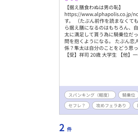
【据え膳食わぬは男の恥】
https://www.alphapolis.co.
す。 （たぶん前作を読まなくて
ら据え膳になるのはもちろん、
太に満足して貰う為に騎乗位だっ
問を抱くようになる。 たぶん恋
係？隼太は自分のことをどう思って
【受】祥司 20歳 大学生 【他】
スパンキング（軽度）
騎乗位
セフレ？
攻めフェラあり
2
件