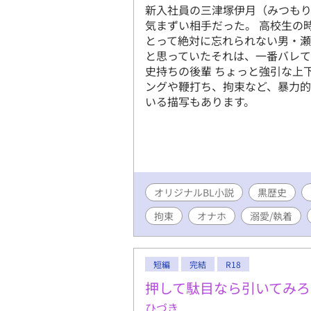
新入社員の三津塚伊月（みつも
気まずい相手だった。 高校生の
とって絶対に忘れられない男・
と思っていたそれは、一番バレて
史持ちの後輩 ちょっと強引な上
ングや鞭打ち、拘束など、暴力的
いる描写もあります。
オリジナルBL小説
黒歴史
拘束
オナホ
溺愛/執着
短編
完結
R18
押して駄目なら引いてみろ
ひづき